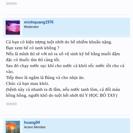
30/9/09
minhquang1976
Moderator
Cá bạn có hiện tượng tuột nhớt do bể nhiễm khuẩn nặng.
Bạn xem bể có tanh không ?
Nếu là mình thì sẽ vớt nó ra xô vệ sinh kỹ bể bằng muối đậm
đặc có thuốc tím thì càng tốt.
Sau đó chạy nước sục khí cho nước cá khỏi sốc nước rồi cho cá
vào.
Tiếp theo là ngâm lá Bàng và cho nhịn ăn.
Chúc cá bạn mau khỏi.
(bệnh này cá nhanh ra đi lắm, nếu nước tanh lòm, cá đổi màu
hồng hồng, người khô do tuột hết nhớt thì Y HỌC BÓ TAY)
30/9/09
hoang04
Active Member