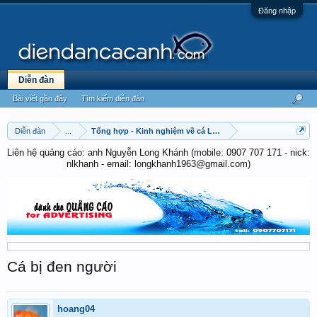
Đăng nhập
Diễn đàn
Bài viết gần đây
Tìm kiếm diễn đàn
Diễn đàn
...
Tổng hợp - Kinh nghiệm về cá La Hán
Liên hệ quảng cáo: anh Nguyễn Long Khánh (mobile: 0907 707 171 - nick:
nlkhanh - email: longkhanh1963@gmail.com)
Cá bị đen người
hoang04