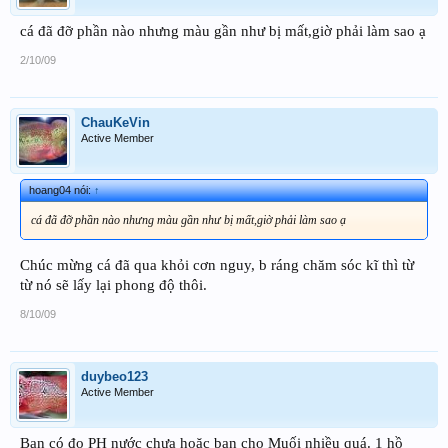
cá đã đỡ phần nào nhưng màu gần như bị mất,giờ phải làm sao ạ
2/10/09
ChauKeVin
Active Member
hoang04 nói:
↑
cá đã đỡ phần nào nhưng màu gần như bị mất,giờ phải làm sao ạ
Chúc mừng cá đã qua khỏi cơn nguy, b ráng chăm sóc kĩ thì từ
từ nó sẽ lấy lại phong độ thôi.
8/10/09
duybeo123
Active Member
Bạn có đo PH nước chưa hoặc bạn cho Muối nhiều quá. 1 hồ