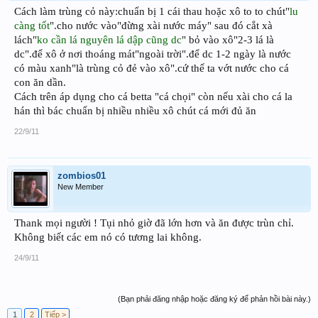
Cách làm trùng cỏ này:chuẩn bị 1 cái thau hoặc xô to to chút"
lu
càng tốt
".cho nước vào"đừng xài nước máy" sau đó cắt xà
lách"
ko cần lá nguyên lá dập cũng dc
" bỏ vào xô"2-3 lá là
dc".để xô ở nơi thoáng mát"ngoài trời".để dc 1-2 ngày là nước
có màu xanh"là trùng cỏ đẻ vào xô".cứ thế ta vớt nước cho cá
con ăn dần.
Cách trên áp dụng cho cá betta "cá chọi" còn nếu xài cho cá la
hán thì bác chuẩn bị nhiều nhiều xô chút cá mới đủ ăn
22/9/11
zombios01
New Member
Thank mọi người ! Tụi nhỏ giờ đã lớn hơn và ăn được trùn chỉ.
Không biết các em nó có tương lai không.
24/9/11
(Bạn phải đăng nhập hoặc đăng ký để phản hồi bài này.)
1
2
Tiếp >