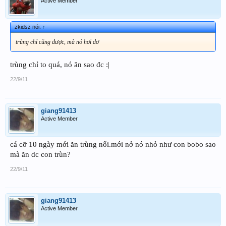
Active Member
zkidsz nói:
↑
trùng chỉ cũng được, mà nó hơi dơ
trùng chỉ to quá, nó ăn sao đc :|
22/9/11
giang91413
Active Member
cá cỡ 10 ngày mới ăn trùng nổi.mới nở nó nhỏ như con bobo sao
mà ăn dc con trùn?
22/9/11
giang91413
Active Member