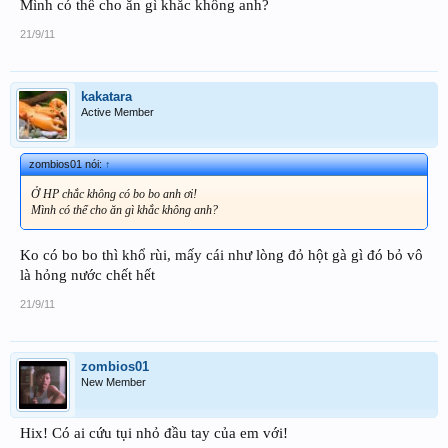
Mình có thể cho ăn gì khắc không anh?
21/9/11
kakatara
Active Member
zombios01 nói:
↑
Ở HP chắc không có bo bo anh ơi!
Mình có thể cho ăn gì khắc không anh?
Ko có bo bo thì khổ rùi, mấy cái như lòng đỏ hột gà gì đó bỏ vô
là hỏng nước chết hết
21/9/11
zombios01
New Member
Hix! Có ai cứu tụi nhỏ đầu tay của em với!