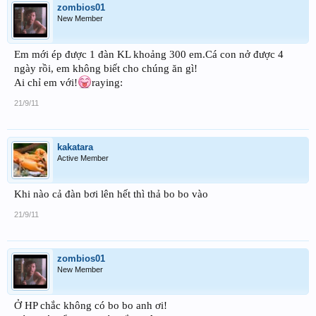
zombios01
New Member
Em mới ép được 1 đàn KL khoảng 300 em.Cá con nở được 4
ngày rồi, em không biết cho chúng ăn gì!
Ai chỉ em với!
raying:
21/9/11
kakatara
Active Member
Khi nào cả đàn bơi lên hết thì thả bo bo vào
21/9/11
zombios01
New Member
Ở HP chắc không có bo bo anh ơi!