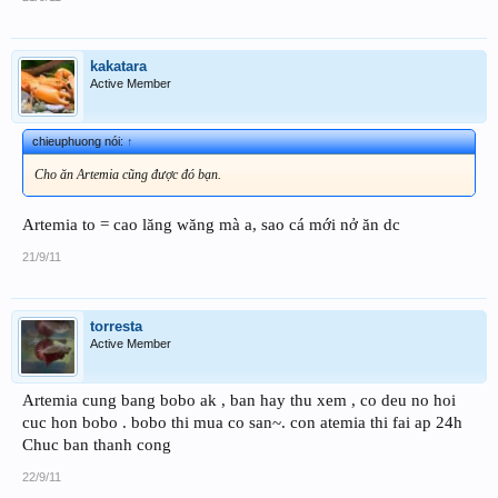
kakatara
Active Member
chieuphuong nói:
↑
Cho ăn Artemia cũng được đó bạn.
Artemia to = cao lăng wăng mà a, sao cá mới nở ăn dc
21/9/11
torresta
Active Member
Artemia cung bang bobo ak , ban hay thu xem , co deu no hoi
cuc hon bobo . bobo thi mua co san~. con atemia thi fai ap 24h
Chuc ban thanh cong
22/9/11