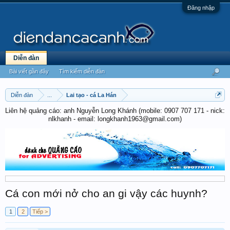
Đăng nhập
Diễn đàn
Bài viết gần đây
Tìm kiếm diễn đàn
Diễn đàn
...
Lai tạo - cá La Hán
Liên hệ quảng cáo: anh Nguyễn Long Khánh (mobile: 0907 707 171 - nick:
nlkhanh - email: longkhanh1963@gmail.com)
Cá con mới nở cho an gi vậy các huynh?
1
2
Tiếp >