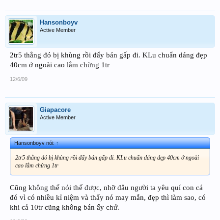
Hansonboyv
Active Member
2tr5 thằng đó bị khùng rồi đấy bán gấp đi. KLu chuẩn dáng đẹp
40cm ở ngoài cao lắm chừng 1tr
12/6/09
Giapacore
Active Member
Hansonboyv nói:
↑
2tr5 thằng đó bị khùng rồi đấy bán gấp đi. KLu chuẩn dáng đẹp 40cm ở ngoài
cao lắm chừng 1tr
Cũng không thể nói thế được, nhỡ đâu người ta yêu quí con cá
đó vì có nhiều kỉ niệm và thấy nó may mắn, đẹp thì làm sao, có
khi cả 10tr cũng không bán ấy chứ.