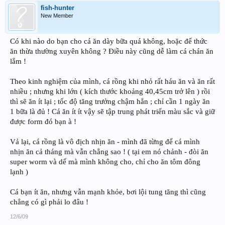
fish-hunter
New Member
Có khi nào do bạn cho cá ăn dày bữa quá không, hoặc để thức
ăn thừa thường xuyên không ? Điều này cũng dễ làm cá chán ăn
lắm !
Theo kinh nghiệm của mình, cá rồng khi nhỏ rất háu ăn và ăn rất
nhiều ; nhưng khi lớn ( kích thước khoảng 40,45cm trở lên ) rồi
thì sẽ ăn ít lại ; tốc độ tăng trưởng chậm hẳn ; chỉ cần 1 ngày ăn
1 bữa là đủ ! Cá ăn ít ít vậy sẽ tập trung phát triển màu sắc và giữ
được form đó bạn à !
Vả lại, cá rồng là vô địch nhịn ăn - mình đã từng để cá mình
nhịn ăn cả tháng mà vẫn chẳng sao ! ( tại em nó chảnh - đòi ăn
super worm và dế mà mình không cho, chỉ cho ăn tôm đông
lạnh )
Cá bạn ít ăn, nhưng vẫn mạnh khỏe, bơi lội tung tăng thì cũng
chẳng có gì phải lo đâu !
12/6/09