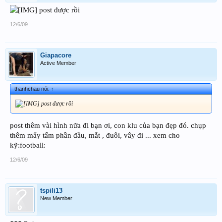
post được rồi
12/6/09
Giapacore
Active Member
thanhchau nói:
↑
post được rồi
post thêm vài hình nữa đi bạn ơi, con klu của bạn đẹp đó. chụp
thêm mấy tấm phần đầu, mắt , đuôi, vây đi ... xem cho
kỹ:football:
12/6/09
tspili13
New Member