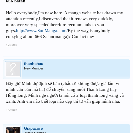
666 Satan
Hello everybody,I'm new here. A manga website has drawn my
attention recently,I discovered that it renews very quickly,
moreover very speededtherefore recommends to you
guys.
http://www.SunManga.com/
By the way,is anybody
crazying about 666 Satan(manga)? Contact me~
12/6/09
thanhchau
New Member
Bây giờ Mình dự định sẽ bán (chắc sẽ không được giá lắm vì
mình cần bán mà ha) để chuyển sang nuôi Thanh Long hay
Hồng long. Mình nge người ta nói có 2 loại thanh long vàng và
xanh. Anh em nào biết loại nào đẹp thì tư vấn giúp mình nha.
13/6/09
Giapacore