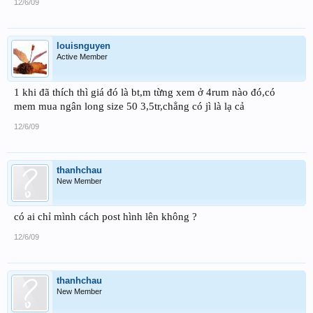
12/6/09
louisnguyen
Active Member
1 khi đã thích thì giá đó là bt,m từng xem ở 4rum nào đó,có
mem mua ngân long size 50 3,5tr,chẳng có jì là lạ cả
12/6/09
thanhchau
New Member
có ai chỉ mình cách post hình lên không ?
12/6/09
thanhchau
New Member