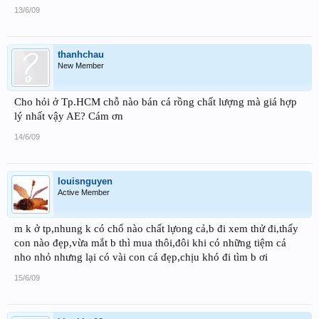
13/6/09
thanhchau
New Member
Cho hỏi ở Tp.HCM chỗ nào bán cá rồng chất lượng mà giá hợp
lý nhất vậy AE? Cám ơn
14/6/09
louisnguyen
Active Member
m k ở tp,nhung k có chổ nào chất lựong cả,b đi xem thử đi,thấy
con nào đẹp,vừa mắt b thì mua thôi,đôi khi có những tiệm cá
nho nhỏ nhưng lại có vài con cá đẹp,chịu khó đi tìm b ơi
15/6/09