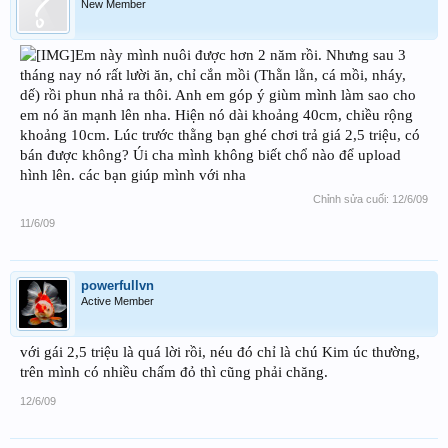
New Member
Em này mình nuôi được hơn 2 năm rồi. Nhưng sau 3
tháng nay nó rất lười ăn, chỉ cắn mồi (Thằn lằn, cá mồi, nháy,
dế) rồi phun nhả ra thôi. Anh em góp ý giùm mình làm sao cho
em nó ăn mạnh lên nha. Hiện nó dài khoảng 40cm, chiều rộng
khoảng 10cm. Lúc trước thằng bạn ghé chơi trả giá 2,5 triệu, có
bán được không? Úi cha mình không biết chổ nào để upload
hình lên. các bạn giúp mình với nha
Chỉnh sửa cuối:
12/6/09
11/6/09
powerfullvn
Active Member
với gái 2,5 triệu là quá lời rồi, néu đó chỉ là chú Kim úc thường,
trên mình có nhiều chấm đỏ thì cũng phải chăng.
12/6/09