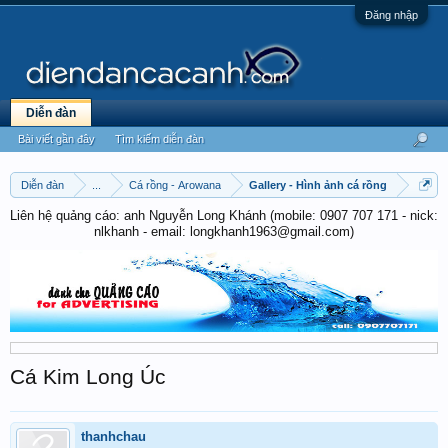
Đăng nhập
Diễn đàn
Bài viết gần đây
Tìm kiếm diễn đàn
Diễn đàn
...
Cá rồng - Arowana
Gallery - Hình ảnh cá rồng
Liên hệ quảng cáo: anh Nguyễn Long Khánh (mobile: 0907 707 171 - nick:
nlkhanh - email: longkhanh1963@gmail.com)
Cá Kim Long Úc
thanhchau