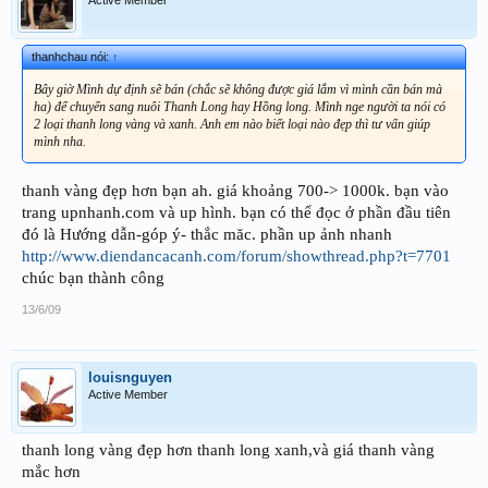
Active Member
thanhchau nói:
↑
Bây giờ Mình dự định sẽ bán (chắc sẽ không được giá lắm vì mình cần bán mà
ha) để chuyển sang nuôi Thanh Long hay Hồng long. Mình nge người ta nói có
2 loại thanh long vàng và xanh. Anh em nào biết loại nào đẹp thì tư vấn giúp
mình nha.
thanh vàng đẹp hơn bạn ah. giá khoảng 700-> 1000k. bạn vào
trang upnhanh.com và up hình. bạn có thể đọc ở phần đầu tiên
đó là Hướng dẫn-góp ý- thắc măc. phần up ảnh nhanh
http://www.diendancacanh.com/forum/showthread.php?t=7701
chúc bạn thành công
13/6/09
louisnguyen
Active Member
thanh long vàng đẹp hơn thanh long xanh,và giá thanh vàng
mắc hơn