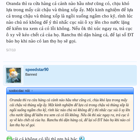
Oranda thì ra cửa hàng cá cảnh nào hầu như cũng có, chịu khó
lựa trong mấy cái chậu và thùng xốp ấy. Một kinh nghiệm để lựa
cá trong chậu và thùng xốp là ngồi xuống ngắm cho kỹ, rình lúc
nào chủ nó không để ý thì nhấc cục sủi ô xy lên cho nước lặng
để kiểm tra xem cá có lỗi không. Nếu ôk thì xúc ngay ra, trả cục
ô xy về kẻo chết cá của họ. Ranchu thì dặn hàng cá, để lại số ĐT
bảo họ khi nào có lan thọ họ sẽ gọi.
5/7/10
speedstar90
Banned
sodocdac nói:
↑
Oranda thì ra cửa hàng cá cảnh nào hầu như cũng có, chịu khó lựa trong mấy
cái chậu và thùng xốp ấy. Một kinh nghiệm để lựa cá trong chậu và thùng xốp là
ngồi xuống ngắm cho kỹ, rình lúc nào chủ nó không để ý thì nhấc cục sủi ô xy lên
cho nước lặng để kiểm tra xem cá có lỗi không. Nếu ôk thì xúc ngay ra, trả cục ô
xy về kẻo chết cá của họ. Ranchu thì dặn hàng cá, để lại số ĐT bảo họ khi nào có
lan thọ họ sẽ gọi.
cái cá không có lỗi thì ntn hả bác