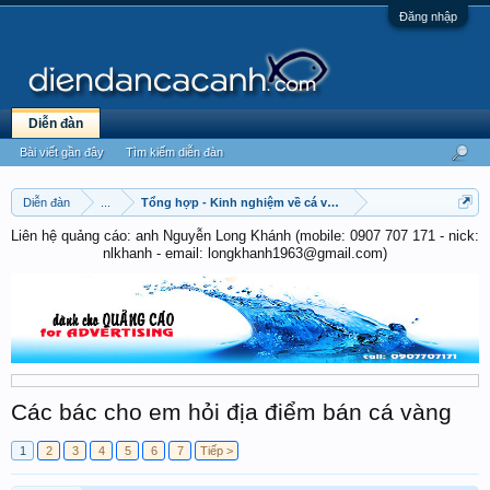
Đăng nhập
Diễn đàn
Bài viết gần đây
Tìm kiếm diễn đàn
Diễn đàn
...
Tổng hợp - Kinh nghiệm về cá vàng & cá chép
Liên hệ quảng cáo: anh Nguyễn Long Khánh (mobile: 0907 707 171 - nick:
nlkhanh - email: longkhanh1963@gmail.com)
Các bác cho em hỏi địa điểm bán cá vàng
1
2
3
4
5
6
7
Tiếp >