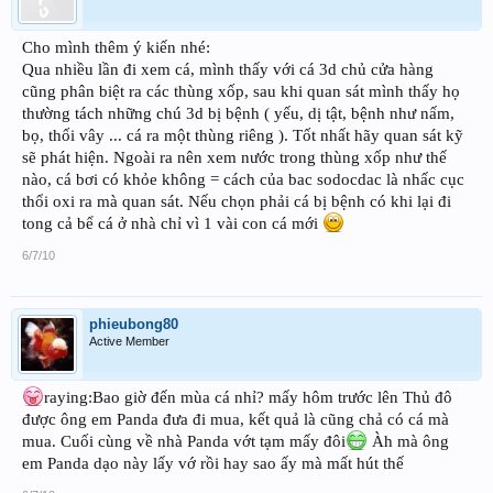
Cho mình thêm ý kiến nhé:
Qua nhiều lần đi xem cá, mình thấy với cá 3d chủ cửa hàng
cũng phân biệt ra các thùng xốp, sau khi quan sát mình thấy họ
thường tách những chú 3d bị bệnh ( yếu, dị tật, bệnh như nấm,
bọ, thối vây ... cá ra một thùng riêng ). Tốt nhất hãy quan sát kỹ
sẽ phát hiện. Ngoài ra nên xem nước trong thùng xốp như thế
nào, cá bơi có khỏe không = cách của bac sodocdac là nhấc cục
thổi oxi ra mà quan sát. Nếu chọn phải cá bị bệnh có khi lại đi
tong cả bể cá ở nhà chỉ vì 1 vài con cá mới
6/7/10
phieubong80
Active Member
raying:Bao giờ đến mùa cá nhỉ? mấy hôm trước lên Thủ đô
được ông em Panda đưa đi mua, kết quả là cũng chả có cá mà
mua. Cuối cùng về nhà Panda vớt tạm mấy đôi
Àh mà ông
em Panda dạo này lấy vớ rồi hay sao ấy mà mất hút thế