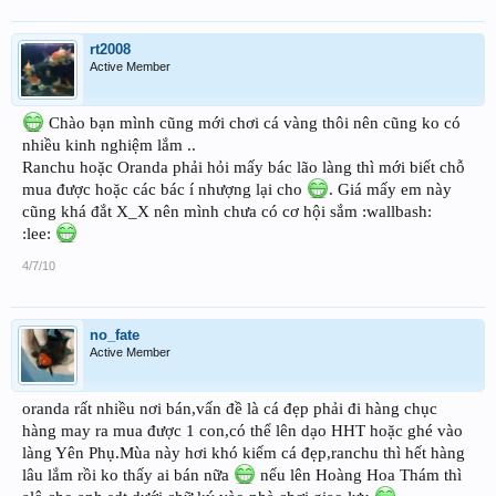
rt2008
Active Member
Chào bạn mình cũng mới chơi cá vàng thôi nên cũng ko có
nhiều kinh nghiệm lắm ..
Ranchu hoặc Oranda phải hỏi mấy bác lão làng thì mới biết chỗ
mua được hoặc các bác í nhượng lại cho
. Giá mấy em này
cũng khá đắt X_X nên mình chưa có cơ hội sắm :wallbash:
:lee:
4/7/10
no_fate
Active Member
oranda rất nhiều nơi bán,vấn đề là cá đẹp phải đi hàng chục
hàng may ra mua được 1 con,có thể lên dạo HHT hoặc ghé vào
làng Yên Phụ.Mùa này hơi khó kiếm cá đẹp,ranchu thì hết hàng
lâu lắm rồi ko thấy ai bán nữa
nếu lên Hoàng Hoa Thám thì