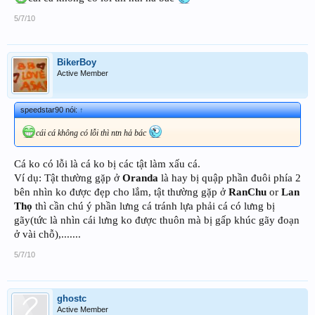
5/7/10
BikerBoy
Active Member
speedstar90 nói:
↑
cái cá không có lỗi thì ntn hả bác
Cá ko có lỗi là cá ko bị các tật làm xấu cá.
Ví dụ: Tật thường gặp ở
Oranda
là hay bị quập phần đuôi phía 2
bên nhìn ko được đẹp cho lắm, tật thường gặp ở
RanChu
or
Lan
Thọ
thì cần chú ý phần lưng cá tránh lựa phải cá có lưng bị
gãy(tức là nhìn cái lưng ko được thuôn mà bị gấp khúc gãy đoạn
ở vài chỗ),.......
5/7/10
ghostc
Active Member