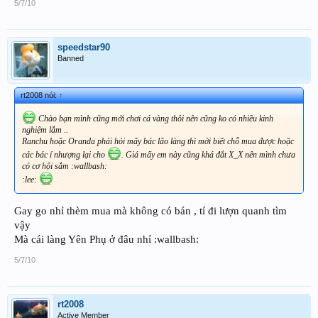
5/7/10
speedstar90
Banned
rt2008 nói:
↑
Chào bạn mình cũng mới chơi cá vàng thôi nên cũng ko có nhiều kinh
nghiệm lắm ..
Ranchu hoặc Oranda phải hỏi mấy bác lão làng thì mới biết chỗ mua được hoặc
các bác í nhượng lại cho
. Giá mấy em này cũng khá đắt X_X nên mình chưa
có cơ hội sắm :wallbash:
:lee:
Gay go nhỉ thèm mua mà không có bán , tí đi lượn quanh tìm
vậy
Mà cái làng Yên Phụ ở đâu nhỉ :wallbash:
5/7/10
rt2008
Active Member