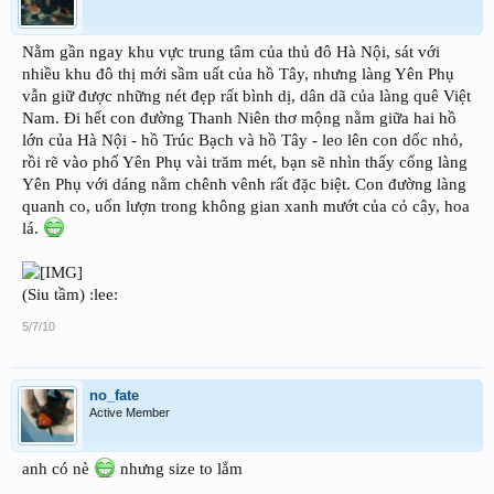
Nằm gần ngay khu vực trung tâm của thủ đô Hà Nội, sát với
nhiều khu đô thị mới sầm uất của hồ Tây, nhưng làng Yên Phụ
vẫn giữ được những nét đẹp rất bình dị, dân dã của làng quê Việt
Nam. Đi hết con đường Thanh Niên thơ mộng nằm giữa hai hồ
lớn của Hà Nội - hồ Trúc Bạch và hồ Tây - leo lên con dốc nhỏ,
rồi rẽ vào phố Yên Phụ vài trăm mét, bạn sẽ nhìn thấy cổng làng
Yên Phụ với dáng nằm chênh vênh rất đặc biệt. Con đường làng
quanh co, uốn lượn trong không gian xanh mướt của cỏ cây, hoa
lá.
(Siu tầm) :lee:
5/7/10
no_fate
Active Member
anh có nè
nhưng size to lắm