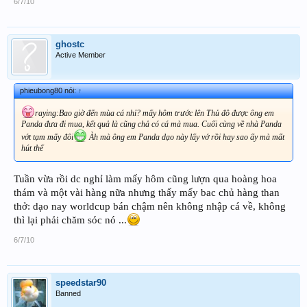
6/7/10
ghostc
Active Member
phieubong80 nói:
↑
raying:Bao giờ đến mùa cá nhỉ? mấy hôm trước lên Thủ đô được ông em
Panda đưa đi mua, kết quả là cũng chả có cá mà mua. Cuối cùng về nhà Panda
vớt tạm mấy đôi
Àh mà ông em Panda dạo này lấy vớ rồi hay sao ấy mà mất
hút thế
Tuần vừa rồi dc nghỉ làm mấy hôm cũng lượn qua hoàng hoa
thám và một vài hàng nữa nhưng thấy mấy bac chủ hàng than
thở: dạo nay worldcup bán chậm nên không nhập cá về, không
thì lại phải chăm sóc nó ...
6/7/10
speedstar90
Banned