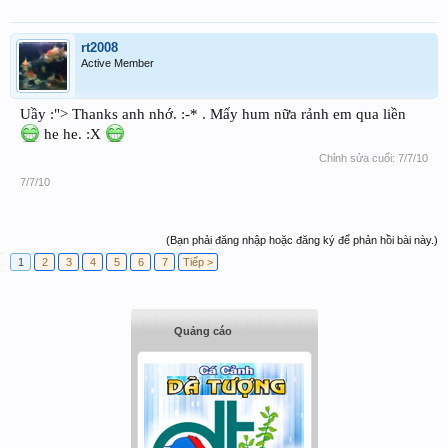
rt2008
Active Member
Uầy :"> Thanks anh nhớ. :-* . Mấy hum nữa rảnh em qua liền
he he. :X
Chỉnh sửa cuối:
7/7/10
7/7/10
(Bạn phải đăng nhập hoặc đăng ký để phản hồi bài này.)
1
2
3
4
5
6
7
Tiếp >
Quảng cáo