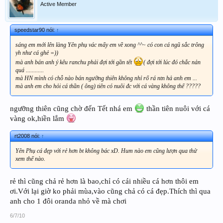
Active Member
speedstar90 nói:
↑
sáng em mới lên làng Yên phụ vác mấy em về xong ^^~ có con cá ngũ sắc trông
yh như cá ghẻ =))
mà anh bán anh ý kêu ranchu phải đợi tới gần tết
( đợi tới lúc đó chắc nản
quá ............
mà HN mình có chỗ nào bán ngưỡng thiên không nhỉ rổ rá ntn hả anh em ...
mà anh em cho hỏi cá thần ( ông) tiên có nuôi đc với cá vàng không thế ?????
ngưỡng thiên cũng chờ đến Tết nhá em
thần tiên nuôi với cá
vàng ok,hiền lắm
rt2008 nói:
↑
Yên Phụ cá đẹp với rẻ hơn bt không bác xD. Hum nào em cũng lượn qua thử
xem thế nào.
rẻ thì cũng chả rẻ hơn là bao,chỉ có cái nhiều cá hơn thôi em
ơi.Với lại giờ ko phải mùa,vào cũng chả có cá đẹp.Thích thì qua
anh cho 1 đôi oranda nhỏ về mà chơi
6/7/10