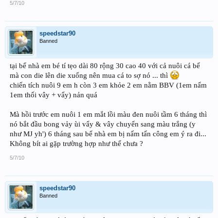
5/7/10
speedstar90
Banned
tại bể nhà em bé tí tẹo dài 80 rộng 30 cao 40 với cả nuôi cá bế
mà con die lên die xuống nên mua cá to sợ nó ... thì
chiến tích nuôi 9 em h còn 3 em khỏe 2 em nằm BBV (1em nấm
1em thối vây + vẩy) nản quá
Mà hồi trước em nuôi 1 em mắt lồi màu đen nuôi tầm 6 tháng thì
nó bắt đầu bong vảy ùi vẩy & vây chuyển sang màu trắng (y
như MJ yh') 6 tháng sau bể nhà em bị nấm tấn công em ý ra đi...
Không bít ai gặp trường hợp như thế chưa ?
5/7/10
speedstar90
Banned