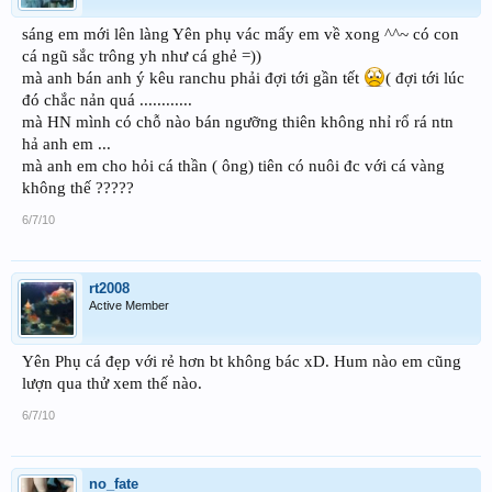
sáng em mới lên làng Yên phụ vác mấy em về xong ^^~ có con
cá ngũ sắc trông yh như cá ghẻ =))
mà anh bán anh ý kêu ranchu phải đợi tới gần tết
( đợi tới lúc
đó chắc nản quá ............
mà HN mình có chỗ nào bán ngưỡng thiên không nhỉ rổ rá ntn
hả anh em ...
mà anh em cho hỏi cá thần ( ông) tiên có nuôi đc với cá vàng
không thế ?????
6/7/10
rt2008
Active Member
Yên Phụ cá đẹp với rẻ hơn bt không bác xD. Hum nào em cũng
lượn qua thử xem thế nào.
6/7/10
no_fate