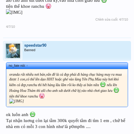
alô cho anh sdt dưới chữ ký,vào nhà chơi giao lưu
tiện thể khoe ranchu
Chỉnh sửa cuối:
4/7/10
4/7/10
speedstar90
Banned
no_fate nói:
↑
oranda rất nhiều nơi bán,vấn đề là cá đẹp phải đi hàng chục hàng may ra mua
được 1 con,có thể lên dạo HHT hoặc ghé vào làng Yên Phụ.Mùa này hơi khó
kiếm cá đẹp,ranchu thì hết hàng lâu lắm rồi ko thấy ai bán nữa
nếu lên
Hoàng Hoa Thám thì alô cho anh sdt dưới chữ ký,vào nhà chơi giao lưu
tiện thể khoe ranchu
ok luôn anh
Tại nhận luơng còn lại tầm 300k quyết tâm đi tìm 1 em , chứ bể
nhà em có mỗi 3 con hình như là p0mp0n ....