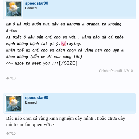
speedstar90
Banned
Em ở Hà Nội muốn mua mấy em RanChu & Oranda to khoảng
5>6cm
Ai biết ở đâu bán chỉ cho em với . Hàng nào mà cá khỏe
mạnh không bệnh tật gì ý.
raying:
Nhân thể ai chỉ cho em cách chọn cá vàng ntn cho đẹp &
khỏe không (dẫn em đi mua càng tốt)
[/SIZE]
^^~ Nice to meet you !!!
Chỉnh sửa cuối:
4/7/10
4/7/10
speedstar90
Banned
Bác nào chơi cá vàng kinh nghiệm đầy mình , hoắc chưa đầy
mình em làm quen với :x
4/7/10