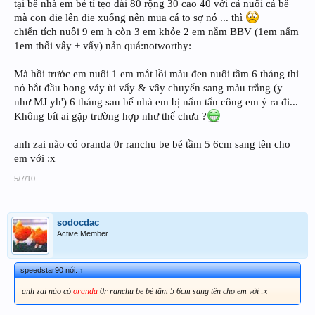
tại bể nhà em bé tí tẹo dài 80 rộng 30 cao 40 với cả nuôi cá bế
mà con die lên die xuống nên mua cá to sợ nó ... thì
chiến tích nuôi 9 em h còn 3 em khỏe 2 em nằm BBV (1em nấm
1em thối vây + vẩy) nản quá:notworthy:
Mà hồi trước em nuôi 1 em mắt lồi màu đen nuôi tầm 6 tháng thì
nó bắt đầu bong vảy ùi vẩy & vây chuyển sang màu trắng (y
như MJ yh') 6 tháng sau bể nhà em bị nấm tấn công em ý ra đi...
Không bít ai gặp trường hợp như thế chưa ?
anh zai nào có oranda 0r ranchu be bé tầm 5 6cm sang tên cho
em với :x
5/7/10
sodocdac
Active Member
speedstar90 nói:
↑
anh zai nào có
oranda
0r ranchu be bé tầm 5 6cm sang tên cho em với :x