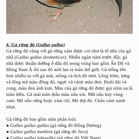
4. Gà rừng đỏ (
Gallus gallus
)
Gà rừng đỏ cùng với gà rừng xám được coi như là tổ tiên của gà
nhà (
Gallus gallus dosmeticus
). Nhiều ngàn năm trước đây, gà
nhà được thuần dưỡng ở đâu đó trong vùng bao gồm Ấn Độ và
Đông Nam Á rồi sau đó mới lan ra toàn thế giới. Gà trống lớn
hơn nhiều so với gà mái, mồng và tích đỏ tươi. Lông bờm, lưng
và lông mã màu đồng đỏ, ngực và cánh màu đen. Đuôi dài và
cong, màu đen ánh kim. Màu của gà rừng đỏ được gọi nôm na là
màu điều. Gà mái toàn thân màu nâu xỉn. Mắt nâu hay vàng
cam. Mỏ nâu sừng hoặc xám chì. Mỏ thịt đỏ. Chân xám xanh
nhạt.
Gà rừng đỏ bao gồm năm phân loài:
●
Gallus gallus gallus
(gà rừng đỏ Đông Dương)
●
Gallus gallus bankiva
(gà rừng đỏ Java)
●
Gallus gallus jabouillei
(gà rừng đỏ Việt Nam)