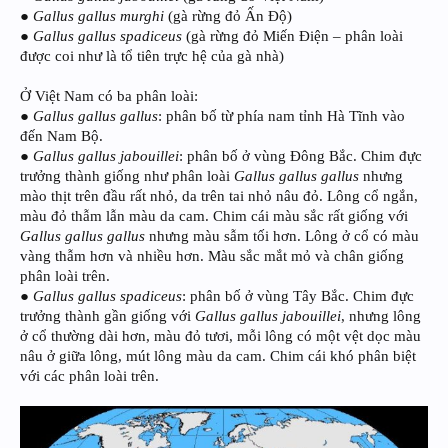
●
Gallus gallus murghi
(gà rừng đỏ Ấn Độ)
●
Gallus gallus spadiceus
(gà rừng đỏ Miến Điện – phân loài
được coi như là tổ tiên trực hệ của gà nhà)
Ở Việt Nam có ba phân loài:
●
Gallus gallus gallus
: phân bố từ phía nam tỉnh Hà Tĩnh vào
đến Nam Bộ.
●
Gallus gallus jabouillei
: phân bố ở vùng Đông Bắc. Chim đực
trưởng thành giống như phân loài
Gallus gallus gallus
nhưng
mào thịt trên đầu rất nhỏ, da trên tai nhỏ nâu đỏ. Lông cổ ngắn,
màu đỏ thẫm lẫn màu da cam. Chim cái màu sắc rất giống với
Gallus gallus gallus
nhưng màu sẫm tối hơn. Lông ở cổ có màu
vàng thẫm hơn và nhiều hơn. Màu sắc mắt mỏ và chân giống
phân loài trên.
●
Gallus gallus spadiceus
: phân bố ở vùng Tây Bắc. Chim đực
trưởng thành gần giống với
Gallus gallus jabouillei
, nhưng lông
ở cổ thường dài hơn, màu đỏ tươi, mỗi lông có một vệt dọc màu
nâu ở giữa lông, mút lông màu da cam. Chim cái khó phân biệt
với các phân loài trên.