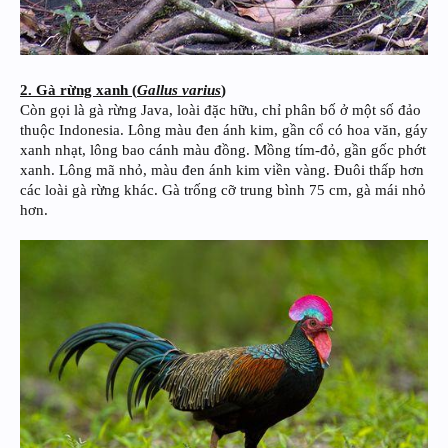
2. Gà rừng xanh (
Gallus varius
)
Còn gọi là gà rừng Java, loài đặc hữu, chỉ phân bố ở một số đảo
thuộc Indonesia. Lông màu đen ánh kim, gần cổ có hoa văn, gáy
xanh nhạt, lông bao cánh màu đồng. Mồng tím-đỏ, gần gốc phớt
xanh. Lông mã nhỏ, màu đen ánh kim viền vàng. Đuôi thấp hơn
các loài gà rừng khác. Gà trống cỡ trung bình 75 cm, gà mái nhỏ
hơn.