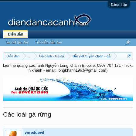
Đăng nhập
Diễn đàn
Bài viết gần đây
Tìm kiếm diễn đàn
Diễn đàn
...
Gà cảnh - Gà đá
Bài viết tuyển chọn - gà
Liên hệ quảng cáo: anh Nguyễn Long Khánh (mobile: 0907 707 171 - nick:
nlkhanh - email: longkhanh1963@gmail.com)
Các loài gà rừng
vnreddevil