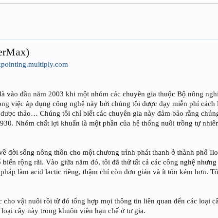
perMax)
xpointing.multiply.com
n là vào đầu năm 2003 khi một nhóm các chuyên gia thuộc Bộ nông ngh
trong việc áp dụng công nghệ này bởi chúng tôi được dạy miễn phí cách
hợp dược thảo… Chúng tôi chỉ biết các chuyên gia này đảm bảo rằng chún
1930. Nhóm chất lợi khuẩn là một phần của hệ thống nuôi trồng tự nh
 về đời sống nông thôn cho một chương trình phát thanh ở thành phố Il
ổ biến rộng rãi. Vào giữa năm đó, tôi đã thử tất cả các công nghệ nhưng
pháp làm acid lactic riêng, thậm chí còn đơn giản và ít tốn kém hơn. 
c cho vật nuôi rồi từ đó tổng hợp mọi thông tin liên quan đến các loại c
loại cây này trong khuôn viên hạn chế ở tư gia.