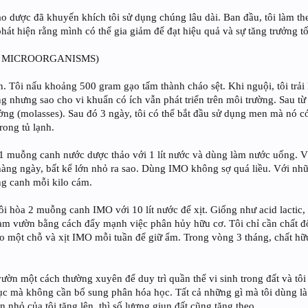
ảo dược đã khuyến khích tôi sử dụng chúng lâu dài. Ban đầu, tôi làm th
phát hiện rằng mình có thể gia giảm để đạt hiệu quả và sự tăng trưởng tố
US MICROORGANISMS)
. Tôi nấu khoảng 500 gram gạo tấm thành cháo sệt. Khi nguội, tôi trả
 nhưng sao cho vi khuẩn có ích vẫn phát triển trên môi trường. Sau từ
ng (molasses). Sau đó 3 ngày, tôi có thể bắt đầu sử dụng men mà nó c
rong tủ lạnh.
 1 muỗng canh nước dược thảo với 1 lít nước và dùng làm nước uống. V
ng ngày, bất kể lớn nhỏ ra sao. Dùng IMO không sợ quá liều. Với nhữn
g canh mỗi kilo cám.
tôi hòa 2 muỗng canh IMO với 10 lít nước để xịt. Giống như acid lactic
làm vườn bằng cách đẩy mạnh việc phân hủy hữu cơ. Tôi chỉ cần chất đ
ào một chỗ và xịt IMO mỗi tuần để giữ ẩm. Trong vòng 3 tháng, chất hữ
ườn một cách thường xuyên để duy trì quần thể vi sinh trong đất và tô
 tục mà không cần bổ sung phân hóa học. Tất cả những gì mà tôi dùng là
nhỏ của tôi tăng lên, thì số lượng giun đất cũng tăng theo.