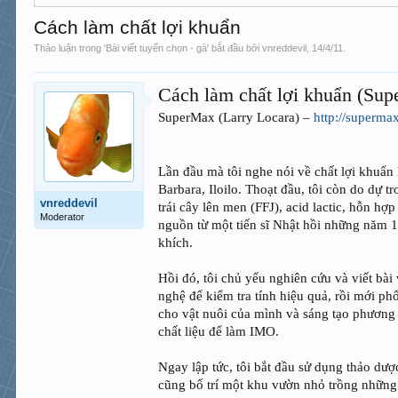
Cách làm chất lợi khuẩn
Thảo luận trong '
Bài viết tuyển chọn - gà
' bắt đầu bởi
vnreddevil
,
14/4/11
.
Cách làm chất lợi khuẩn (Su
SuperMax (Larry Locara) –
http://superma
Lần đầu mà tôi nghe nói về chất lợi khuẩ
Barbara, Iloilo. Thoạt đầu, tôi còn do dự 
vnreddevil
trái cây lên men (FFJ), acid lactic, hỗn 
Moderator
nguồn từ một tiến sĩ Nhật hồi những năm 
khích.
Hồi đó, tôi chủ yếu nghiên cứu và viết bài
nghệ để kiểm tra tính hiệu quả, rồi mới ph
cho vật nuôi của mình và sáng tạo phương 
chất liệu để làm IMO.
Ngay lập tức, tôi bắt đầu sử dụng thảo dượ
cũng bố trí một khu vườn nhỏ trồng những 