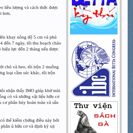
eo liều lượng và cách thức được
t hơn.
i lên khay nông độ 5 cm và phủ
 4 đến 7 ngày, tôi thu hoạch cháo
ó hiệu lực đến 2 tháng nếu được
ới chó và heo, tôi trộn 2 muỗng
g loại cầm súc khác, tôi trộn
, tôi nhận thấy IMO giúp khử mùi
ống cỏ và những vật liệu hữu cơ
u cơ phân hủy hoàn toàn và sẵn
i có thể kiểm chứng điều này bởi
 phân ủ hữu cơ và định kỳ xịt