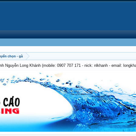
tuyển chọn - gà
anh Nguyễn Long Khánh (mobile: 0907 707 171 - nick: nlkhanh - email: long