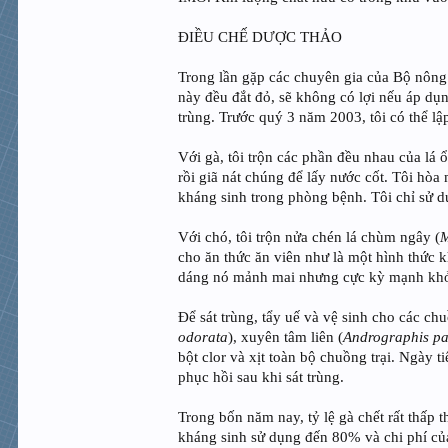
ĐIỀU CHẾ DƯỢC THẢO
Trong lần gặp các chuyên gia của Bộ nông 
này đều đắt đỏ, sẽ không có lợi nếu áp dụn
trùng. Trước quý 3 năm 2003, tôi có thể l
Với gà, tôi trộn các phần đều nhau của lá ổi
rồi giã nát chúng để lấy nước cốt. Tôi hò
kháng sinh trong phòng bệnh. Tôi chỉ sử d
Với chó, tôi trộn nửa chén lá chùm ngây (
M
cho ăn thức ăn viên như là một hình thức k
dáng nó mảnh mai nhưng cực kỳ mạnh khỏe
Để sát trùng, tẩy uế và vệ sinh cho các ch
odorata
), xuyên tâm liên (
Andrographis pa
bột clor và xịt toàn bộ chuồng trại. Ngày
phục hồi sau khi sát trùng.
Trong bốn năm nay, tỷ lệ gà chết rất thấp
kháng sinh sử dụng đến 80% và chi phí của