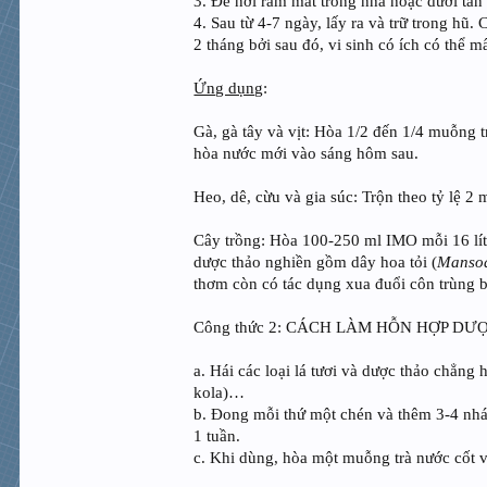
3. Để nơi râm mát trong nhà hoặc dưới tán 
4. Sau từ 4-7 ngày, lấy ra và trữ trong h
2 tháng bởi sau đó, vi sinh có ích có thể m
Ứng dụng
:
Gà, gà tây và vịt: Hòa 1/2 đến 1/4 muỗng 
hòa nước mới vào sáng hôm sau.
Heo, dê, cừu và gia súc: Trộn theo tỷ lệ 2
Cây trồng: Hòa 100-250 ml IMO mỗi 16 lít 
dược thảo nghiền gồm dây hoa tỏi (
Mansoa
thơm còn có tác dụng xua đuổi côn trùng 
Công thức 2: CÁCH LÀM HỖN HỢP DƯ
a. Hái các loại lá tươi và dược thảo chẳng
kola)…
b. Đong mỗi thứ một chén và thêm 3-4 nhánh
1 tuần.
c. Khi dùng, hòa một muỗng trà nước cốt v