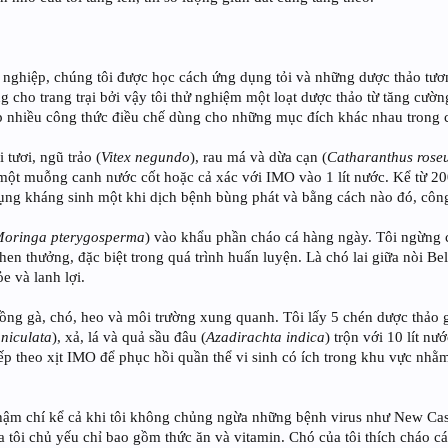
nghiệp, chúng tôi được học cách ứng dụng tỏi và những dược thảo tươn
g cho trang trại bởi vậy tôi thử nghiệm một loạt dược thảo từ tăng cườn
ập nhiều công thức điều chế dùng cho những mục đích khác nhau trong 
 tươi, ngũ trảo (
Vitex negundo
), rau má và dừa cạn (
Catharanthus rose
a một muỗng canh nước cốt hoặc cả xác với IMO vào 1 lít nước. Kể từ 2
ụng kháng sinh một khi dịch bệnh bùng phát và bằng cách nào đó, công
oringa pterygosperma
) vào khẩu phần cháo cá hàng ngày. Tôi ngừng c
hen thưởng, đặc biệt trong quá trình huấn luyện. Là chó lai giữa nòi B
 và lanh lợi.
uồng gà, chó, heo và môi trường xung quanh. Tôi lấy 5 chén dược thảo g
niculata
), xả, lá và quả sầu đâu (
Azadirachta indica
) trộn với 10 lít n
 tiếp theo xịt IMO để phục hồi quần thể vi sinh có ích trong khu vực n
 thậm chí kể cả khi tôi không chủng ngừa những bệnh virus như New Cas
 tôi chủ yếu chỉ bao gồm thức ăn và vitamin. Chó của tôi thích cháo c