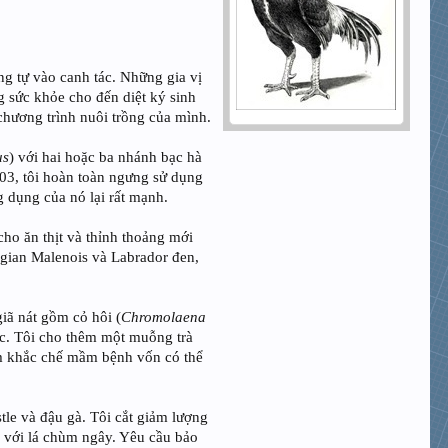
g tự vào canh tác. Những gia vị
g sức khỏe cho đến diệt ký sinh
chương trình nuôi trồng của mình.
us
) với hai hoặc ba nhánh bạc hà
003, tôi hoàn toàn ngưng sử dụng
 dụng của nó lại rất mạnh.
ho ăn thịt và thỉnh thoảng mới
elgian Malenois và Labrador đen,
iã nát gồm cỏ hôi (
Chromolaena
ước. Tôi cho thêm một muỗng trà
hằm khắc chế mầm bệnh vốn có thể
tle và đậu gà. Tôi cắt giảm lượng
á với lá chùm ngây. Yêu cầu bảo