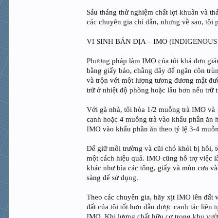
Sáu tháng thử nghiệm chất lợi khuẩn và th
các chuyên gia chỉ dẫn, nhưng về sau, tôi 
VI SINH BẢN ĐỊA – IMO (INDIGENO
Phương pháp làm IMO của tôi khá đơn giản
bằng giấy báo, chằng dây để ngăn côn trùng
và trộn với một lượng tương đương mật đườ
trữ ở nhiệt độ phòng hoặc lâu hơn nếu trữ t
Với gà nhà, tôi hòa 1/2 muỗng trà IMO và
canh hoặc 4 muỗng trà vào khẩu phần ăn hà
IMO vào khẩu phần ăn theo tỷ lệ 3-4 muỗn
Để giữ môi trường và cũi chó khỏi bị hôi, 
một cách hiệu quả. IMO cũng hỗ trợ việc 
khác như bìa các tông, giấy và mùn cưa v
sàng để sử dụng.
Theo các chuyên gia, hãy xịt IMO lên đất v
đất của tôi tốt hơn dẫu được canh tác liên
IMO. Khi lượng chất hữu cơ trong khu vườn 