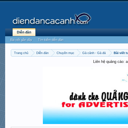
Diễn đàn
Bài viết gần đây
Tìm kiếm diễn đàn
Trang chủ
Diễn đàn
Chuyên mục
Gà cảnh - Gà đá
Bài viết 
Liên hệ quảng cáo: 