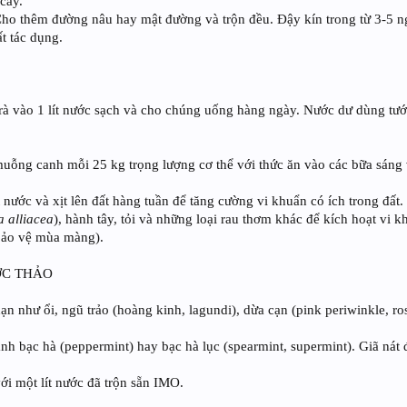
cây.
ũ. Cho thêm đường nâu hay mật đường và trộn đều. Đậy kín trong từ 3-5 
ất tác dụng.
trà vào 1 lít nước sạch và cho chúng uống hàng ngày. Nước dư dùng tướ
 muỗng canh mỗi 25 kg trọng lượng cơ thể với thức ăn vào các bữa sáng 
nước và xịt lên đất hàng tuần để tăng cường vi khuẩn có ích trong đấ
 alliacea
), hành tây, tỏi và những loại rau thơm khác để kích hoạt vi k
bảo vệ mùa màng).
ỢC THẢO
 hạn như ổi, ngũ trảo (hoàng kinh, lagundi), dừa cạn (pink periwinkle, r
 bạc hà (peppermint) hay bạc hà lục (spearmint, supermint). Giã nát đ
ới một lít nước đã trộn sẵn IMO.