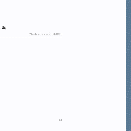
 thị.
Chỉnh sửa cuối:
31/8/13
#1