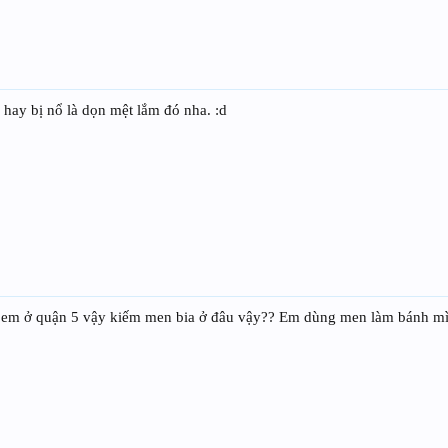
 hay bị nổ là dọn mệt lắm đó nha. :d
hà em ở quận 5 vậy kiếm men bia ở đâu vậy?? Em dùng men làm bánh m