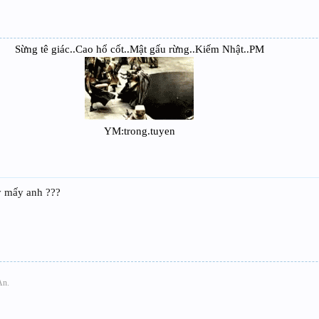
Sừng tê giác..Cao hổ cốt..Mật gấu rừng..Kiếm Nhật..PM
YM:trong.tuyen
y mấy anh ???
An.