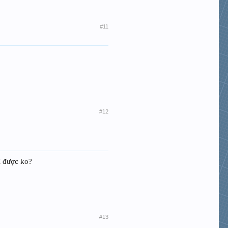
#11
#12
ì được ko?
#13