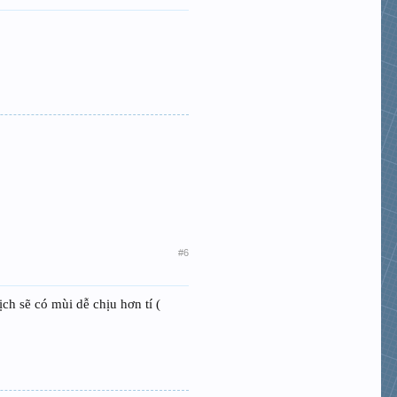
#6
ch sẽ có mùi dễ chịu hơn tí (