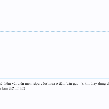
hể thêm vài viên men rượu vào( mua ở tiệm bán gạo...), khi thay dung dị
 làm thử hì! hì!)