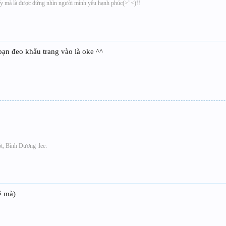
ấy mà là được đứng nhìn người mình yêu hạnh phúc(>"<)!!
bạn đeo khẩu trang vào là oke ^^
t, Bình Dương :lee:
rẻ mà)