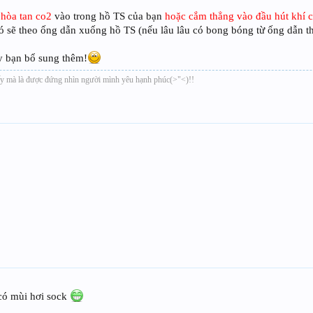
 hòa tan co2
vào trong hồ TS của bạn
hoặc cắm thẳng vào đầu hút khí
ó sẽ theo ống dẫn xuống hồ TS (nếu lâu lâu có bong bóng từ ống dẫn th
ấy bạn bổ sung thêm!
ấy mà là được đứng nhìn người mình yêu hạnh phúc(>"<)!!
 có mùi hơi sock