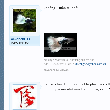
khoảng 1 tuần thì phải
anvonchi113
Active Member
bớt day : 26/03/1995 , nhớ tặng quà em nha
Sđt : 01269529644 Njck :
killer.ngoc@yahoo.com.vn
anvonchi113
,
31/7/09
nếu ko chịu đc mùi đó thì khi pha chế có t
mình nghe nói như mùi bia thì phải, vì chưa