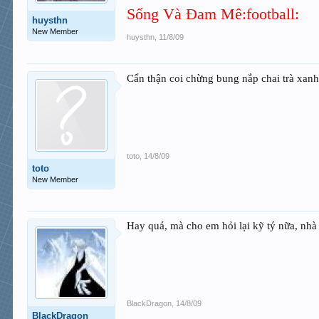
Sống Và Đam Mê:football:
huysthn
New Member
huysthn
,
11/8/09
Cẩn thận coi chừng bung nắp chai trà xanh
toto
,
14/8/09
toto
New Member
Hay quá, mà cho em hỏi lại kỹ tý nữa, n
BlackDragon
,
14/8/09
BlackDragon