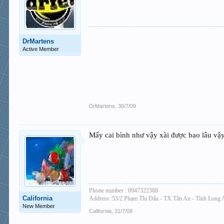
DrMartens
Active Member
DrMartens
,
30/7/09
Mấy cai bình như vậy xài được bao lâu vậ
Phone number : 0947322388
California
Address :53/2 Phạm Thị Đẩu - TX Tân An - Tỉnh Long 
New Member
California
,
31/7/09