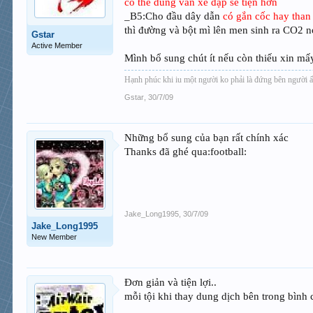
có thể dùng van xe đạp sẽ tiện hơn
_B5:Cho đầu dây dẫn
có gắn cốc hay than
thì đường và bột mì lên men sinh ra CO2 n
Gstar
Active Member
Mình bổ sung chút ít nếu còn thiếu xin m
Hạnh phúc khi iu một người ko phải là đứng bên người 
Gstar
,
30/7/09
Những bổ sung của bạn rất chính xác
Thanks đã ghé qua:football:
Jake_Long1995
,
30/7/09
Jake_Long1995
New Member
Đơn giản và tiện lợi..
mỗi tội khi thay dung dịch bên trong bình