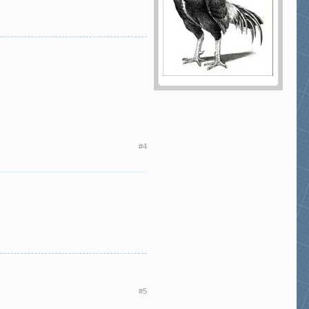
#4
#5