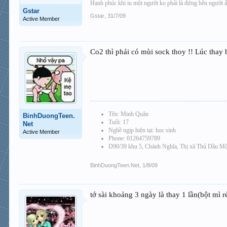
Hạnh phúc khi iu một người ko phải là đứng bên người 
Gstar
Gstar
,
31/7/09
Active Member
Co2 thì phải có mùi sock thoy !! Lúc thay 
Tên: Minh Quân
BinhDuongTeen.
Tuổi: 17
Net
Nghề ngịp hiện tại: học sinh
Active Member
Phone: 01264759789
D90/39 khu 5, Chánh Nghĩa, Thị xã Thủ Dầu Mộ
BinhDuongTeen.Net
,
1/8/09
tớ sài khoảng 3 ngày là thay 1 lần(bột mì 