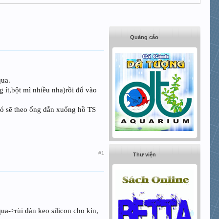
Quảng cáo
qua.
 ít,bột mì nhiều nha)rồi đổ vào
nó sẽ theo ống dẫn xuống hồ TS
#1
Thư viện
qua->rùi dán keo silicon cho kín,