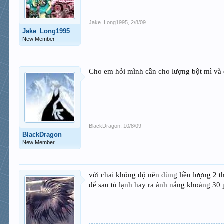
Jake_Long1995
,
2/8/09
Jake_Long1995
New Member
Cho em hỏi mình cần cho lượng bột mì và 
BlackDragon
,
10/8/09
BlackDragon
New Member
với chai không độ nên dùng liều lượng 2 t
để sau tủ lạnh hay ra ánh nắng khoảng 30