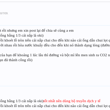
30/7/09
.
 rồi nhưng em xin post lại để chia sẽ cùng a em
 ống bằng 1/3 cái nắp là oki)
i khoét lỗ tròn trên cái nắp chai cho đến khi nào cái ống dẫn chui lọt 
ới nhau rồi hòa nước khuấy đều cho đến khi nó thành dạng lỏng (đường
của bạn để khoảng 1 lúc lâu thì đường và bột mì lên men sinh ra CO2 
ạn đã thành công rồi)
 ống bằng 1/3 cái nắp là oki)
tốt nhất nên dùng bộ truyền dịch y tế
i khoét lỗ tròn trên cái nắp chai cho đến khi nào cái ống dẫn chui lọt 