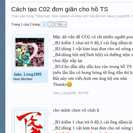
Cách tạo C02 đơn giãn cho hồ TS
Thảo luận trong '
Tổng hợp - Kinh nghiệm về thủy sinh
' bắt đầu bởi
Jake_Long1995
,
Trang 1 của 2 trang
1
2
Tiếp >
Mặc dù vấn đề CO2 có rất nhiều người post
_B1:kiếm 1 chai trà 0 độ,1 cái ống dẫn(cái
_B2:dùng 1 vật kim loại đun cho nó nóng rồ
_B4:dùng bột mì(Tinh bột) và đường trộn v
chai đậy nắp lại
_B5:Cho đầu dây dẫn kia vào trong hồ TS 
(nếu lâu lâu có bong bóng từ ống dẫn thì b
Jake_Long1995
Bài này em viết,Anh em ủng hộ em nhá
New Member
Thanks
Jake_Long1995
,
30/7/09
cho mình chen vô chút ít
_B1:kiếm 1 chai trà 0 độ,1 cái ống dẫn(cái
_B2:dùng 1 vật kim loại đun cho nó nóng rồ