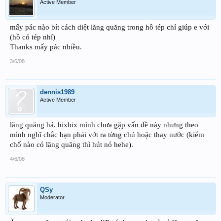
Active Member
mấy pác nào bít cách diệt lăng quăng trong hồ tép chỉ giúp e với
(hồ có tép nhí)
Thanks mấy pác nhiều.
3/6/08
dennis1989
Active Member
lăng quăng hả. hixhix mình chưa gặp vấn đề này nhưng theo
mình nghĩ chắc bạn phải vớt ra từng chú hoặc thay nước (kiếm
chổ nào có lăng quăng thì hút nó hehe).
4/6/08
QSy
Moderator