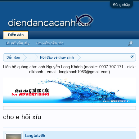
Đăng nhập
Diễn đàn
Bài viết gần đây
Tìm kiếm diễn đàn
Diễn đàn
...
Hỏi đáp về thủy sinh
Liên hệ quảng cáo: anh Nguyễn Long Khánh (mobile: 0907 707 171 - nick:
nlkhanh - email: longkhanh1963@gmail.com)
cho e hỏi xíu
langtutv86