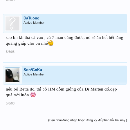
DaTuong
Active Member
sao bn kh thả cá vào , cá 7 màu cũng đươc, nó sẽ ăn hết hết lăng
quăng giúp cho bn nhé
5/6/08
Son²GoKu
Active Member
nếu bỏ Betta đc. thì bỏ HM dòm giống của Dr Marten đó,đẹp
quá trời luôn
5/6/08
(Bạn phải đăng nhập hoặc đăng ký để phản hồi bài này.)