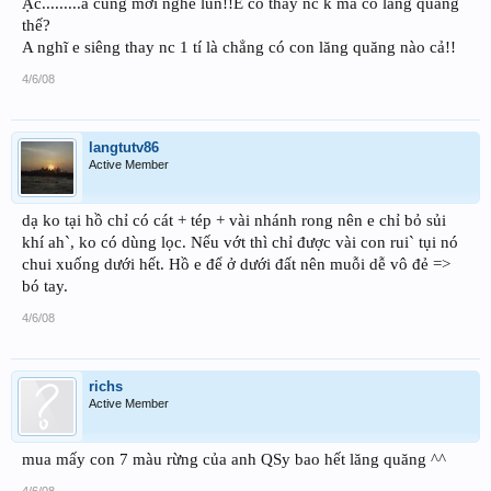
Ặc.........a cũng mới nghe lun!!E có thay nc k mà có lăng quăng
thế?
A nghĩ e siêng thay nc 1 tí là chẳng có con lăng quăng nào cả!!
4/6/08
langtutv86
Active Member
dạ ko tại hồ chỉ có cát + tép + vài nhánh rong nên e chỉ bỏ sủi
khí ah`, ko có dùng lọc. Nếu vớt thì chỉ được vài con rui` tụi nó
chui xuống dưới hết. Hồ e để ở dưới đất nên muỗi dễ vô đẻ =>
bó tay.
4/6/08
richs
Active Member
mua mấy con 7 màu rừng của anh QSy bao hết lăng quăng ^^
4/6/08