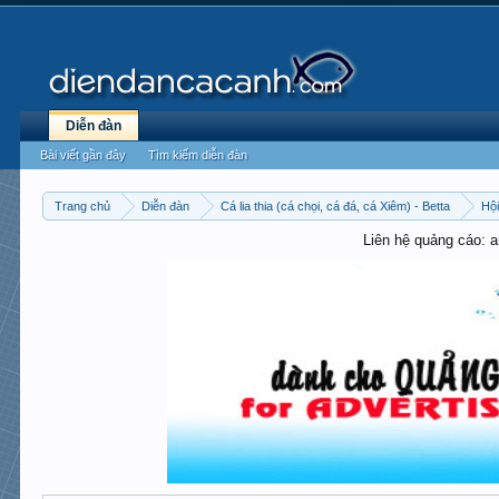
Diễn đàn
Bài viết gần đây
Tìm kiếm diễn đàn
Trang chủ
Diễn đàn
Cá lia thia (cá chọi, cá đá, cá Xiêm) - Betta
Hội
Liên hệ quảng cáo: 