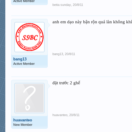
Active Member
betta sunday
,
20/8/11
anh em dạo này bận rộn quá làn không khí 
bang13
,
20/8/11
bang13
Active Member
đặt trước 2 ghế
huavanteo
,
20/8/11
huavanteo
New Member