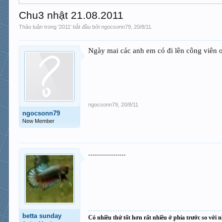
Chu3 nhật 21.08.2011
Thảo luận trong '
2011
' bắt đầu bởi
ngocsonn79
,
20/8/11
.
Ngày mai các anh em có đi lên công viên 
ngocsonn79
,
20/8/11
ngocsonn79
New Member
...................
betta sunday
Có nhiều thứ tốt hơn rất nhiều ở phía trước so với n