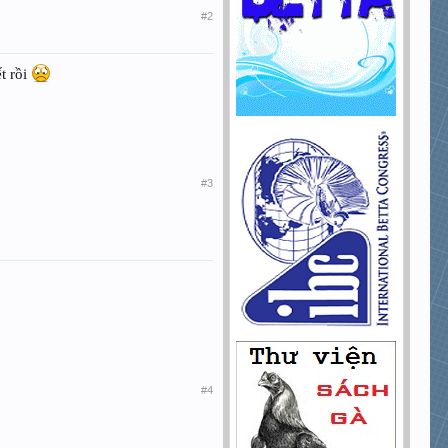
#2
t rồi
#3
#4