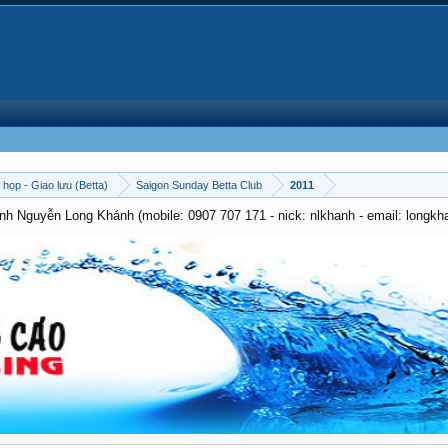
 họp - Giao lưu (Betta)
Saigon Sunday Betta Club
2011
anh Nguyễn Long Khánh (mobile: 0907 707 171 - nick: nlkhanh - email: long