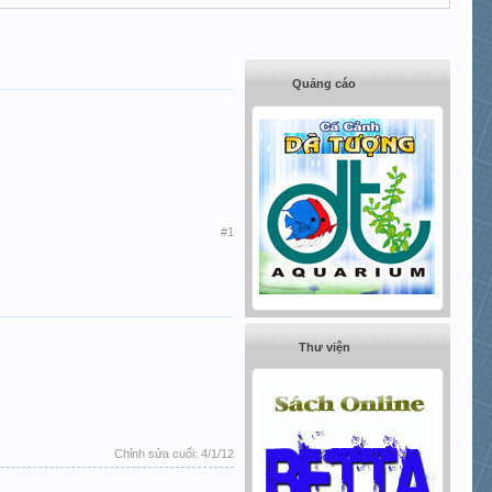
Quảng cáo
#1
Thư viện
Chỉnh sửa cuối:
4/1/12