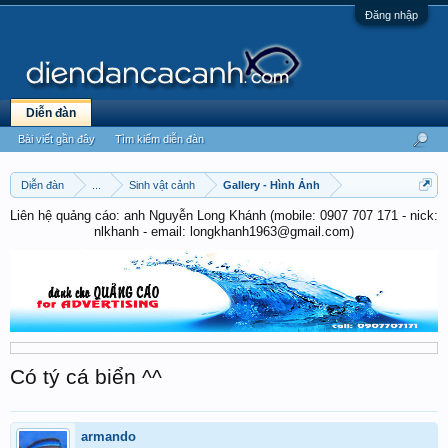
Đăng nhập
Diễn đàn
Bài viết gần đây
Tìm kiếm diễn đàn
Diễn đàn
...
Sinh vật cảnh
Gallery - Hình Ảnh
Liên hệ quảng cáo: anh Nguyễn Long Khánh (mobile: 0907 707 171 - nick:
nlkhanh - email: longkhanh1963@gmail.com)
Có tý cá biển ^^
armando