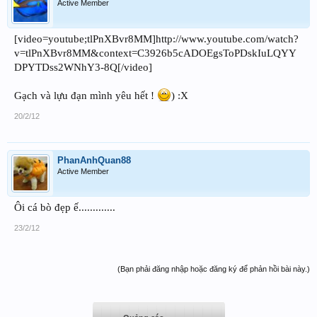
Active Member
[video=youtube;tlPnXBvr8MM]http://www.youtube.com/watch?
v=tlPnXBvr8MM&context=C3926b5cADOEgsToPDskIuLQYY
DPYTDss2WNhY3-8Q[/video]
Gạch và lựu đạn mình yêu hết !
) :X
20/2/12
PhanAnhQuan88
Active Member
Ôi cá bò đẹp ế.............
23/2/12
(Bạn phải đăng nhập hoặc đăng ký để phản hồi bài này.)