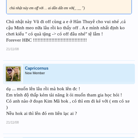
chủ nhật này em off với ... ai dẫn dắt em với(_ __ ")
Chủ nhật này Vũ đi off cùng a e ở Hàn Thuyê cho vui nhé ,cả
cậu Minh meo nữa lâu rồi ko thấy off . A e mình nhất định ko
chơi kiểu " có quà tặng -> có off đâu nhé" tệ lắm !
Forever HBC !!!!!!!!!!!!!!!!!!!!!!!!!!!!!!!!!!!
21/11/08
Capricornus
New Member
dạ ... muốn lên lâu rồi mà hok lên đc !
Em trình độ thấp kém tài năng ít ỏi muốn tham gia học hỏi !
Có anh nào ở đoạn Kim Mã hok , có thì em đi ké với ( em có xe
)
Nều hok ai thì lên đó em liên lạc ai ?
21/11/08