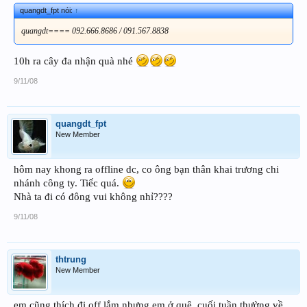
quangdt_fpt nói:
↑
quangdt==== 092.666.8686 / 091.567.8838
10h ra cây đa nhận quà nhé
9/11/08
quangdt_fpt
New Member
hôm nay khong ra offline dc, co ông bạn thân khai trương chi
nhánh công ty. Tiếc quá.
Nhà ta đi có đông vui không nhỉ????
9/11/08
thtrung
New Member
em cũng thích đi off lắm nhưng em ở quê, cuối tuần thường về