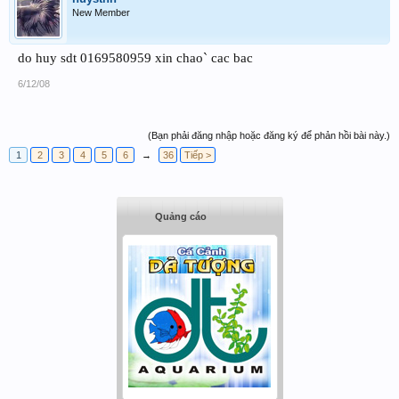
New Member
do huy sdt 0169580959 xin chao` cac bac
6/12/08
(Bạn phải đăng nhập hoặc đăng ký để phản hồi bài này.)
1
2
3
4
5
6
→
36
Tiếp >
Quảng cáo