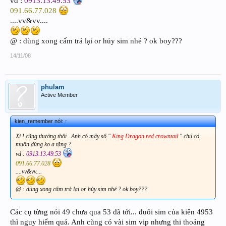
vd :
0913.13.49.53
091.66.77.028
....vv&vv....
@ : dùng xong cấm trả lại or hủy sim nhé ? ok boy???
14/11/08
phulam
Active Member
kien_remember nói:
↑
Xì ! cũng thường thôi . Anh có mấy số "
King Dragon red crowntail
" chú có
muốn dùng ko a tặng ?
vd :
0913.13.49.53
091.66.77.028
....vv&vv....
@ : dùng xong cấm trả lại or hủy sim nhé ? ok boy???
Các cụ từng nói 49 chưa qua 53 đã tới... đuôi sim của kiên 4953
thì nguy hiểm quá. Anh cũng có vài sim vip nhưng thi thoảng