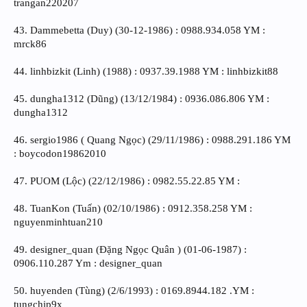
trangan220207
43. Dammebetta (Duy) (30-12-1986) : 0988.934.058 YM :
mrck86
44. linhbizkit (Linh) (1988) : 0937.39.1988 YM : linhbizkit88
45. dungha1312 (Dũng) (13/12/1984) : 0936.086.806 YM :
dungha1312
46. sergio1986 ( Quang Ngọc) (29/11/1986) : 0988.291.186 YM
: boycodon19862010
47. PUOM (Lộc) (22/12/1986) : 0982.55.22.85 YM :
48. TuanKon (Tuấn) (02/10/1986) : 0912.358.258 YM :
nguyenminhtuan210
49. designer_quan (Đặng Ngọc Quân ) (01-06-1987) :
0906.110.287 Ym : designer_quan
50. huyenden (Tùng) (2/6/1993) : 0169.8944.182 .YM :
tungchip9x