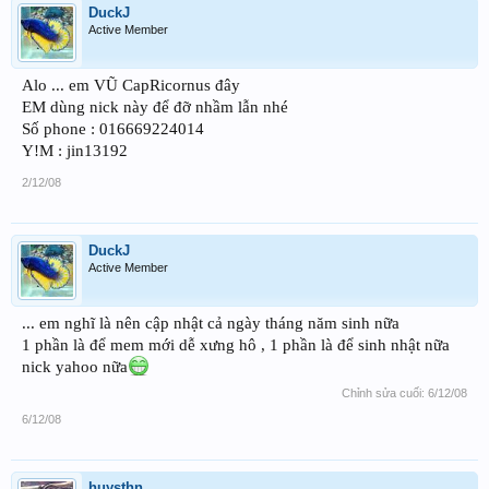
DuckJ
Active Member
Alo ... em VŨ CapRicornus đây
EM dùng nick này để đỡ nhầm lẫn nhé
Số phone : 016669224014
Y!M : jin13192
2/12/08
DuckJ
Active Member
... em nghĩ là nên cập nhật cả ngày tháng năm sinh nữa
1 phần là để mem mới dễ xưng hô , 1 phần là để sinh nhật nữa
nick yahoo nữa
Chỉnh sửa cuối:
6/12/08
6/12/08
huysthn