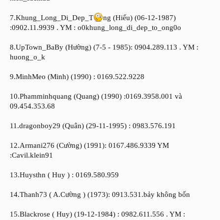
7.Khung_Long_Di_Dep_T
ng (Hiếu) (06-12-1987)
:0902.11.9939 . YM : o0khung_long_di_dep_to_ong0o
8.UpTown_BaBy (Hường) (7-5 - 1985): 0904.289.113 . YM :
huong_o_k
9.MinhMeo (Minh) (1990) : 0169.522.9228
10.Phamminhquang (Quang) (1990) :0169.3958.001 và
09.454.353.68
11.dragonboy29 (Quân) (29-11-1995) : 0983.576.191
12.Armani276 (Cường) (1991): 0167.486.9339 YM
:Cavil.klein91
13.Huysthn ( Huy ) : 0169.580.959
14.Thanh73 ( A.Cường ) (1973): 0913.531.bảy không bốn
15.Blackrose ( Huy) (19-12-1984) : 0982.611.556 . YM :