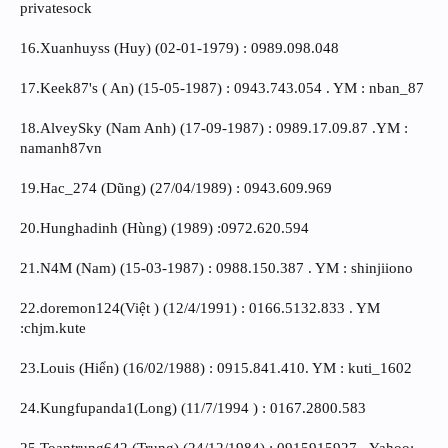
privatesock
16.Xuanhuyss (Huy) (02-01-1979) : 0989.098.048
17.Keek87's ( An) (15-05-1987) : 0943.743.054 . YM : nban_87
18.AlveySky (Nam Anh) (17-09-1987) : 0989.17.09.87 .YM :
namanh87vn
19.Hac_274 (Dũng) (27/04/1989) : 0943.609.969
20.Hunghadinh (Hùng) (1989) :0972.620.594
21.N4M (Nam) (15-03-1987) : 0988.150.387 . YM : shinjiiono
22.doremon124(Việt ) (12/4/1991) : 0166.5132.833 . YM
:chjm.kute
23.Louis (Hiển) (16/02/1988) : 0915.841.410. YM : kuti_1602
24.Kungfupanda1(Long) (11/7/1994 ) : 0167.2800.583
25.Toantrung642 (Trung) (24/12/1984) : 0915915927 - Yahoo: