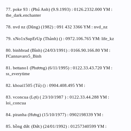
77. poke 93 : (Phú Anh) (9.9.1993) : 0126.2332.000 YM :
the_dark.enchanter
78. nvd nz (Dũng) (1982) : 091 432 3366 YM : nvd_nz
79. xNo1xSupErUp (Thành) () : 0972.106.765 YM: life_kz
80. binhbrad (Bình) (24/03/1991) : 0166.90.166.80 YM :
FCannavaro5_Binh
81. bettano1 (Phương) (6/11/1995) : 0122.33.43.720 YM :
ss_everytime
82. khoai1505 (Tú) () : 0904.408.495 YM :
83. vconcua (Lợi) ( 23/10/1987 ) : 0122.33.44.288 YM :
loi_concua
84. piranha (Hưng) (15/10/1977) : 0902198339 YM :
85. hồng đức (Đức) (24/01/1992) : 01257340599 YM :