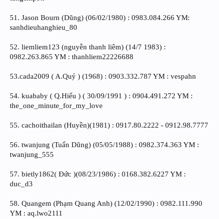
51. Jason Bourn (Dũng) (06/02/1980) : 0983.084.266 YM:
sanhdieuhanghieu_80
52. liemliem123 (nguyễn thanh liêm) (14/7 1983) :
0982.263.865 YM : thanhliem22226688
53.cada2009 ( A.Quý ) (1968) : 0903.332.787 YM : vespahn
54. kuababy ( Q.Hiếu ) ( 30/09/1991 ) : 0904.491.272 YM :
the_one_minute_for_my_love
55. cachoithailan (Huyền)(1981) : 0917.80.2222 - 0912.98.7777
56. twanjung (Tuấn Dũng) (05/05/1988) : 0982.374.363 YM :
twanjung_555
57. bietly1862( Đức )(08/23/1986) : 0168.382.6227 YM :
duc_d3
58. Quangem (Phạm Quang Anh) (12/02/1990) : 0982.111.990
YM : aq.lwo2111