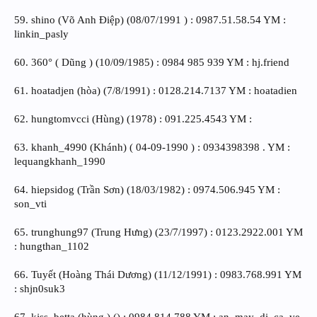
59. shino (Võ Anh Điệp) (08/07/1991 ) : 0987.51.58.54 YM :
linkin_pasly
60. 360° ( Dũng ) (10/09/1985) : 0984 985 939 YM : hj.friend
61. hoatadjen (hòa) (7/8/1991) : 0128.214.7137 YM : hoatadien
62. hungtomvcci (Hùng) (1978) : 091.225.4543 YM :
63. khanh_4990 (Khánh) ( 04-09-1990 ) : 0934398398 . YM :
lequangkhanh_1990
64. hiepsidog (Trần Sơn) (18/03/1982) : 0974.506.945 YM :
son_vti
65. trunghung97 (Trung Hưng) (23/7/1997) : 0123.2922.001 YM
: hungthan_1102
66. Tuyết (Hoàng Thái Dương) (11/12/1991) : 0983.768.991 YM
: shjn0suk3
67. kjss_betta (hùng ) () : 0984.814.788 YM : an_may_di_ca_ve