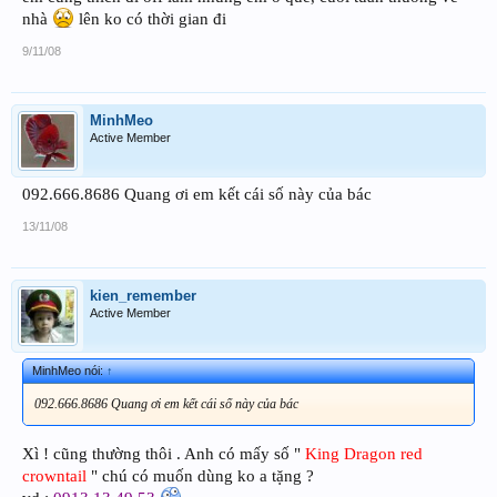
nhà
lên ko có thời gian đi
9/11/08
MinhMeo
Active Member
092.666.8686 Quang ơi em kết cái số này của bác
13/11/08
kien_remember
Active Member
MinhMeo nói:
↑
092.666.8686 Quang ơi em kết cái số này của bác
Xì ! cũng thường thôi . Anh có mấy số "
King Dragon red
crowntail
" chú có muốn dùng ko a tặng ?