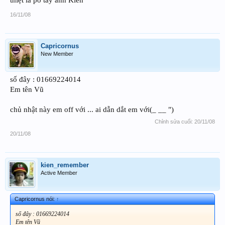
16/11/08
Capricornus
New Member
số đây : 01669224014
Em tên Vũ
chủ nhật này em off với ... ai dẫn dắt em với(_ __ ")
Chỉnh sửa cuối:
20/11/08
20/11/08
kien_remember
Active Member
Capricornus nói:
↑
số đây : 01669224014
Em tên Vũ