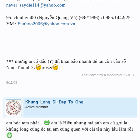
never_saydie114@yahoo.com
95. chuduvn00 (Nguyễn Quang Vũ) (6/8/1986) : 0985.144.925
YM :
Eunhyo2006@yahoo.com.vn
*#* những ai có dấu (
?
) thì khai báo nhanh để tui còn vào sổ
Nam Tào nhé .
:rose:
:
Last edited by a moderator:
9/3/13
5/11/08
Khung_Long_Di_Dep_To_Ong
Active Member
em bóc tem phát...
em là Hiếu nhưng mà anh em cứ gọi là
khủng long cũng dc tai em cũng quen với cái tên này lâu lắm rồi