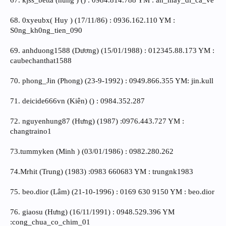
68. 0xyeubx( Huy ) (17/11/86) : 0936.162.110 YM :
S0ng_kh0ng_tien_090
69. anhduong1588 (Dương) (15/01/1988) : 012345.88.173 YM :
caubechanthat1588
70. phong_Jin (Phong) (23-9-1992) : 0949.866.355 YM: jin.kull
71. deicide666vn (Kiên) () : 0984.352.287
72. nguyenhung87 (Hưng) (1987) :0976.443.727 YM :
changtraino1
73.tummyken (Minh ) (03/01/1986) : 0982.280.262
74.Mrhit (Trung) (1983) :0983 660683 YM : trungnk1983
75. beo.dior (Lâm) (21-10-1996) : 0169 630 9150 YM : beo.dior
76. giaosu (Hưng) (16/11/1991) : 0948.529.396 YM
:cong_chua_co_chim_01