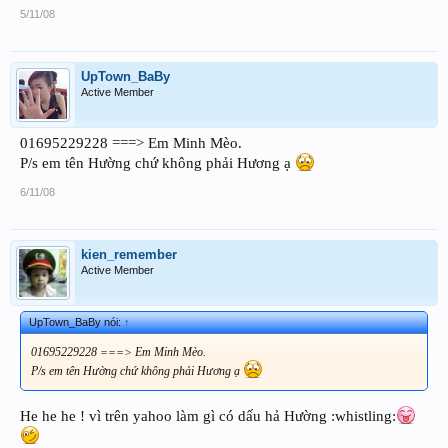
5/11/08
UpTown_BaBy
Active Member
01695229228 ===> Em Minh Mèo.
P/s em tên Hường chứ không phải Hương ạ
6/11/08
kien_remember
Active Member
UpTown_BaBy nói:
↑
01695229228 ===> Em Minh Mèo.
P/s em tên Hường chứ không phải Hương ạ
He he he ! vì trên yahoo làm gì có dấu hả Hường :whistling: