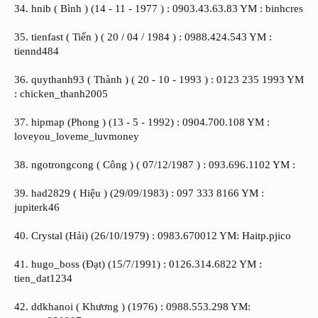
34. hnib ( Bình ) (14 - 11 - 1977 ) : 0903.43.63.83 YM : binhcres
35. tienfast ( Tiến ) ( 20 / 04 / 1984 ) : 0988.424.543 YM :
tiennd484
36. quythanh93 ( Thành ) ( 20 - 10 - 1993 ) : 0123 235 1993 YM
: chicken_thanh2005
37. hipmap (Phong ) (13 - 5 - 1992) : 0904.700.108 YM :
loveyou_loveme_luvmoney
38. ngotrongcong ( Công ) ( 07/12/1987 ) : 093.696.1102 YM :
39. had2829 ( Hiệu ) (29/09/1983) : 097 333 8166 YM :
jupiterk46
40. Crystal (Hải) (26/10/1979) : 0983.670012 YM: Haitp.pjico
41. hugo_boss (Đạt) (15/7/1991) : 0126.314.6822 YM :
tien_dat1234
42. ddkhanoi ( Khương ) (1976) : 0988.553.298 YM: