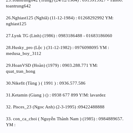
toantrung642
26.Nghiast125 (Nghiã) (11-12-1984) : 01268292992 YM:
nghiast125
27.Lynk TG (Linh) (1986) : 0983186488 - 01683186060
28.Husky_pro (Lộc ) (31-12-1982) : 0976098095 YM :
medusa_boy_3112
29.HoanVSD (Hoàn) (1979) : 0903.288.771 YM:
quat_tran_hong
30.Nikefit (Tùng ) ( 1991 ) : 0936.577.586
31.Ketamin (Giang ) () : 0938 677 899 Y!M: lavardez
32. Pisces_23 (Ngoc Anh) (2-3-1995) :09422488888
33. con_ca_choi ( Nguyễn Thành Nam ) (1985) : 0984889657.
YM :