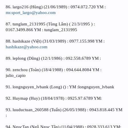
86. largo216 (Hùng) (21/06/1989) : 0974.072.720 YM :
mr.sport_largo@yahoo.com
87. tunglam_2131995 (Tùng Lâm) ( 21/3/1995 ) :
0167.3499.866 YM : tunglam_2131995
88. hashikaze (Việt) (31/03/1989) : 0977.155.998 YM :
hashikaze@yahoo.com
89. leplong (Dũng) (12/1/1986) : 092.558.6789 YM :
90. zenchou (Toàn) (18/4/1988) : 094.644.8084 YM :
julio_capio
91. longnguyen_lvbank (Long) () : YM :longnguyen_lvbank
92. Huymap (Huy) (18/04/1978) : 0925.97.6789 YM:
93. luuductuan_260588 (Tuấn) (26/05/1988) : 0943.818.445 YM
:
94. NgocTan (Ngô Ngọc Tân) (11/04/1988) : 0928.333.613 YM: