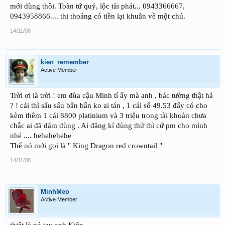
mới dùng thôi. Toàn tứ quý, lộc tài phát... 0943366667,
0943958866.... thi thoảng có tiền lại khuân về một chú.
14/11/08
kien_remember
Active Member
Trời ơi là trời ! em đùa cậu Minh tí ấy mà anh , bác tưởng thật hả
? ! cái thì sấu sấu bẩn bẩn ko ai tán , 1 cái số 49.53 đấy có cho
kèm thêm 1 cái 8800 platinium và 3 triệu trong tài khoản chưa
chắc ai đã dám dùng . Ai đăng kí dùng thử thì cứ pm cho mình
nhé .... hehehehehe
Thế nó mới gọi là " King Dragon red crowntail "
14/11/08
MinhMeo
Active Member
thiệt là pó tay anh Kiên