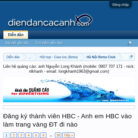
Đăng nhập
Diễn đàn
Bài viết gần đây
Tìm kiếm diễn đàn
Diễn đàn
...
Hội họp - Giao lưu (Betta)
Hà Nội Betta Club
Liên hệ quảng cáo: anh Nguyễn Long Khánh (mobile: 0907 707 171 - nick:
nlkhanh - email: longkhanh1963@gmail.com)
Đăng ký thành viên HBC - Anh em HBC vào
làm trang vàng ĐT đi nào
1
2
3
4
5
6
→
36
Tiếp >