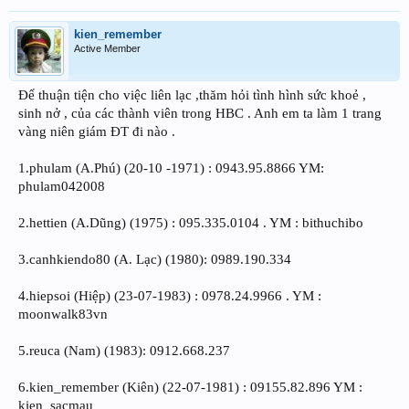
kien_remember
Active Member
Để thuận tiện cho việc liên lạc ,thăm hỏi tình hình sức khoẻ ,
sinh nở , của các thành viên trong HBC . Anh em ta làm 1 trang
vàng niên giám ĐT đi nào .
1.phulam (A.Phú) (20-10 -1971) : 0943.95.8866 YM:
phulam042008
2.hettien (A.Dũng) (1975) : 095.335.0104 . YM : bithuchibo
3.canhkiendo80 (A. Lạc) (1980): 0989.190.334
4.hiepsoi (Hiệp) (23-07-1983) : 0978.24.9966 . YM :
moonwalk83vn
5.reuca (Nam) (1983): 0912.668.237
6.kien_remember (Kiên) (22-07-1981) : 09155.82.896 YM :
kien_sacmau