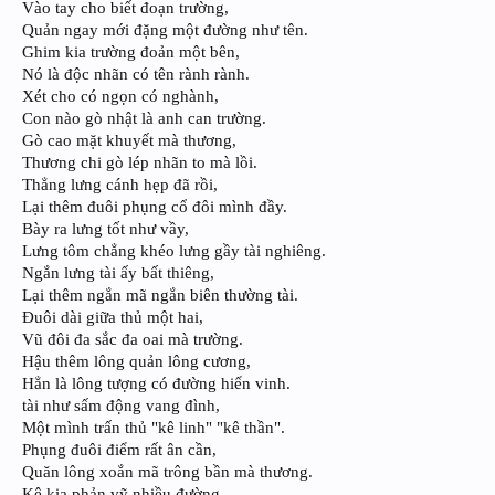
Vào tay cho biết đoạn trường,
Quản ngay mới đặng một đường như tên.
Ghim kia trường đoản một bên,
Nó là độc nhãn có tên rành rành.
Xét cho có ngọn có nghành,
Con nào gò nhật là anh can trường.
Gò cao mặt khuyết mà thương,
Thương chi gò lép nhãn to mà lồi.
Thẳng lưng cánh hẹp đã rồi,
Lại thêm đuôi phụng cổ đôi mình đầy.
Bày ra lưng tốt như vầy,
Lưng tôm chẳng khéo lưng gầy tài nghiêng.
Ngắn lưng tài ấy bất thiêng,
Lại thêm ngắn mã ngắn biên thường tài.
Đuôi dài giữa thủ một hai,
Vũ đôi đa sắc đa oai mà trường.
Hậu thêm lông quản lông cương,
Hẳn là lông tượng có đường hiển vinh.
tài như sấm động vang đình,
Một mình trấn thủ "kê linh" "kê thần".
Phụng đuôi điểm rất ân cần,
Quăn lông xoắn mã trông bần mà thương.
Kê kia phản vỹ nhiều đường,