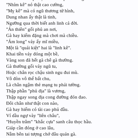
"Nhím kê" nó thật cao cường,
"Mỵ kê" mà có ngũ thương tử hình,
Dung nhan ấy thật là tinh,
Ngưỡng qua thời biết anh linh cả đời.
"Án thiên" gối phủ an nơi,
Gà hay kiếm đặng mà chơi mà chiều.
"Ám long" vảy ấy mĩ miều,
Một là "quái kiệt" hai là "linh kê".
Khai tiền vảy đóng một bề,
Vàng son đã hết gà chê gà thường.
Gà thường gối vảy ngũ tu,
Hoặc chân rọc chậu sinh ngu đui mù.
Vô đòn vô thế bất chu,
Là chân ngậm thẻ mạng tu phải tường.
Thập phần "phủ địa" là vương,
Thập ngay song địa cong đường đón đao.
Đôi chân như thật con nào,
Gà hay hiếm có tài cao phủ đầu.
Ví dầu ngự vày "liên châu",
"Huyền trâm" "khắc cựa" sanh câu thọc hầu.
Giáp cần đóng ở cao lâu,
Nằm bên tai tượng chớ đâu quản gà.