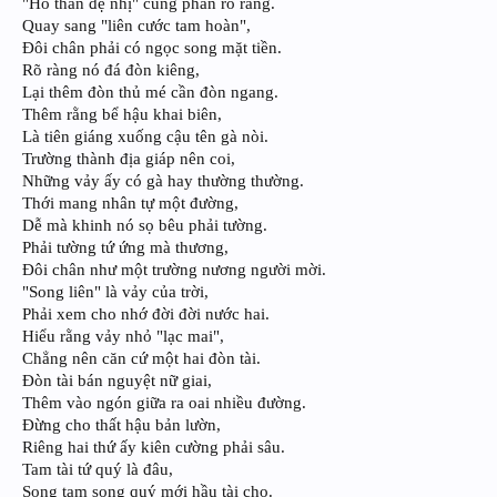
"Hổ thần đệ nhị" cũng phân rõ ràng.
Quay sang "liên cước tam hoàn",
Đôi chân phải có ngọc song mặt tiền.
Rõ ràng nó đá đòn kiêng,
Lại thêm đòn thủ mé cần đòn ngang.
Thêm rằng bể hậu khai biên,
Là tiên giáng xuống cậu tên gà nòi.
Trường thành địa giáp nên coi,
Những vảy ấy có gà hay thường thường.
Thới mang nhân tự một đường,
Dễ mà khinh nó sọ bêu phải tường.
Phải tường tứ ứng mà thương,
Đôi chân như một trường nương người mời.
"Song liên" là vảy của trời,
Phải xem cho nhớ đời đời nước hai.
Hiểu rằng vảy nhỏ "lạc mai",
Chẳng nên căn cứ một hai đòn tài.
Đòn tài bán nguyệt nữ giai,
Thêm vào ngón giữa ra oai nhiều đường.
Đừng cho thất hậu bản lườn,
Riêng hai thứ ấy kiên cường phải sâu.
Tam tài tứ quý là đâu,
Song tam song quý mới hầu tài cho.