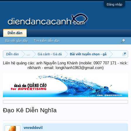
Đăng nhập
Diễn đàn
Bài viết gần đây
Tìm kiếm diễn đàn
Diễn đàn
...
Gà cảnh - Gà đá
Bài viết tuyển chọn - gà
Liên hệ quảng cáo: anh Nguyễn Long Khánh (mobile: 0907 707 171 - nick:
nlkhanh - email: longkhanh1963@gmail.com)
Đạo Kê Diễn Nghĩa
vnreddevil