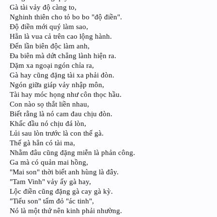
Gà tài vảy độ càng to,
Nghinh thiên cho tỏ bo bo "độ điền".
Độ điền mới quý làm sao,
Hẳn là vua cả trên cao lộng hành.
Đến lần biên độc làm anh,
Đa biên mà dứt chẳng lành hiện ra.
Dặm xa ngoại ngón chỉa ra,
Gà hay cũng đặng tài xa phải đòn.
Ngón giữa giáp vảy nhập môn,
Tài hay móc họng như côn thọc hầu.
Con nào sọ thắt liền nhau,
Biết rằng là nó cam đau chịu đòn.
Khấc đầu nó chịu đá lòn,
Lủi sau lòn trước là con thế gà.
Thế gà hẳn có tài ma,
Nhằm đâu cũng đặng miễn là phản công.
Ga mà có quản mai hồng,
"Mai son" thời biết anh hùng là đây.
"Tam Vinh" vảy ấy gà hay,
Lộc điền cũng đặng gà cay gà kỳ.
"Tiểu son" tấm đỏ "ác tinh",
Nó là một thứ nên kinh phải nhường.