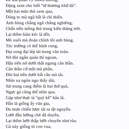
Đặng xem cho biết "tứ thương khứ đà".
Một hai mão thủ xem qua,
Dáng to mà ngã bất là chỉ thiên.
Anh hùng chẳng ngã chẳng nghiêng,
Chấn trên mồng thủ trung kiên thăng trời.
Lại thêm hàm kéc lá đôi,
Mỏ xuôi mà đoản chính tôi anh hùng.
Túc trường có thể hình cung,
Đại song đại lép tài trung văn toàn.
Nở đùi ngắn quản thì ngoan,
Hậu trên nở dưới thắt ngang cán thần.
Cán thần cứ một mà phân,
Đùi hai trên dưới bất cân mà tài.
Nhìn xa ngón ngọ thấy dài,
Sát trung cang điểm là hai thứ quà,
Ngực gà cũng thể nhìn qua.
Gặp như thực tả "quý kê" hẳn là.
Hẳn là giống ấy văn gia,
Đa mưu chiến lược tài ra tật nguyền.
Lưỡi đầu lưỡng chẽ đã duyên,
Lại thêm lưỡi thấp lưỡi chuyên như rùa.
Gà này giống tỏ con vua,