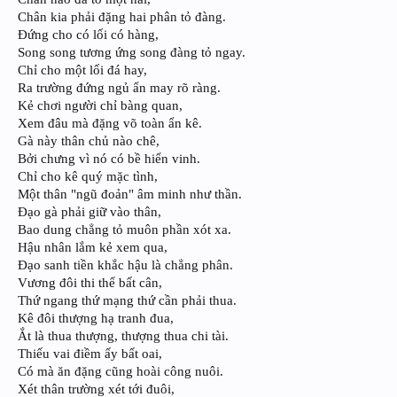
Chân kia phải đặng hai phân tỏ đàng.
Đứng cho có lối có hàng,
Song song tương ứng song đàng tỏ ngay.
Chỉ cho một lối đá hay,
Ra trường đứng ngủ ẩn may rõ ràng.
Kẻ chơi người chỉ bàng quan,
Xem đâu mà đặng võ toàn ẩn kê.
Gà này thân chủ nào chê,
Bởi chưng vì nó có bề hiển vinh.
Chỉ cho kê quý mặc tình,
Một thân "ngũ đoản" âm minh như thần.
Đạo gà phải giữ vào thân,
Bao dung chẳng tỏ muôn phần xót xa.
Hậu nhân lắm kẻ xem qua,
Đạo sanh tiền khắc hậu là chẳng phân.
Vương đôi thi thể bất cân,
Thứ ngang thứ mạng thứ cần phải thua.
Kê đôi thượng hạ tranh đua,
Ắt là thua thượng, thượng thua chi tài.
Thiếu vai điềm ấy bất oai,
Có mà ăn đặng cũng hoài công nuôi.
Xét thân trường xét tới đuôi,