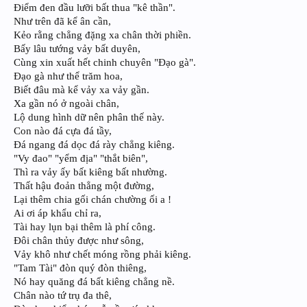
Điểm đen đầu lưỡi bất thua "kê thần".
Như trên đã kể ân cần,
Kẻo rằng chẳng đặng xa chân thời phiền.
Bấy lâu tướng vảy bất duyên,
Cùng xin xuất hết chinh chuyên "Đạo gà".
Đạo gà như thể trăm hoa,
Biết đâu mà kể vảy xa vảy gần.
Xa gần nó ở ngoài chân,
Lộ dung hình dữ nên phân thế này.
Con nào đá cựa đá tầy,
Đá ngang đá dọc đá rày chẳng kiêng.
"Vy đao" "yểm địa" "thắt biên",
Thì ra vảy ấy bất kiêng bất nhường.
Thất hậu đoản thẳng một đường,
Lại thêm chia gối chán chường ối a !
Ai ơi áp khẩu chỉ ra,
Tài hay lụn bại thêm là phí công.
Đôi chân thủy được như sông,
Vảy khô như chết móng rồng phải kiêng.
"Tam Tài" đòn quý đòn thiêng,
Nó hay quăng đá bất kiêng chẳng nề.
Chân nào tứ trụ đa thê,