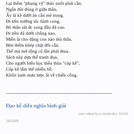
Lại thêm "phụng vỹ" thúc nuôi phải cần.
Ngắn đùi đóng ở giữa thân,
Ấy là kê dưới ân cần mé trong.
Đi trên trường túc hình cong,
Bỏ thân sát ức song đầu đá cao.
Đi trên đá dưới chẳng nao,
Miễn là cho đặng con nào thủ thân.
Bèn thêm khép chặt đôi cần.
Thế mà mở rộng có lần phải thua.
Sách này dựa thế tranh đua,
Cho người hiếu học thêu thùa "cáp kê",
Cáp kê lắm thế nhiều bề,
Khôn lanh mưu lược ắt về chiến công.
-----------------------------------------------------------------------
Đạo kê diễn nghĩa bình giải
Last edited by a moderator:
5/3/16
16/10/08