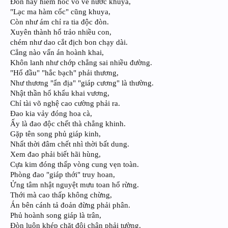
Đòn hay hiểm hóc vỗ về nước khuya,
"Lạc ma hàm cốc" cũng khuya,
Còn như ám chỉ ra tia độc đòn.
Xuyên thành hổ trảo nhiều con,
chém như dao cắt địch bon chạy dài.
Cẳng nào vấn án hoành khai,
Khôn lanh như chớp chẳng sai nhiều đường.
"Hổ đầu" "hắc bạch" phải thương,
Như thương "ẩn địa" "giáp cương" là thường.
Nhật thần hổ khẩu khai vương,
Chỉ tài võ nghệ cao cường phải ra.
Đao kia vảy đóng hoa cà,
Ấy là đao độc chết thà chẳng khinh.
Gặp tên song phủ giáp kinh,
Nhất thời đâm chết nhì thời bất dung.
Xem đao phải biết hãi hùng,
Cựa kim đóng thấp vòng cung vẹn toàn.
Phòng đao "giáp thới" truy hoan,
Ửng tâm nhật nguyệt mưu toan hổ rừng.
Thới mà cao thấp không chừng,
Án bên cánh tả đoản đừng phải phân.
Phủ hoành song giáp là trân,
Đòn luôn khép chặt đôi chân phải tường.