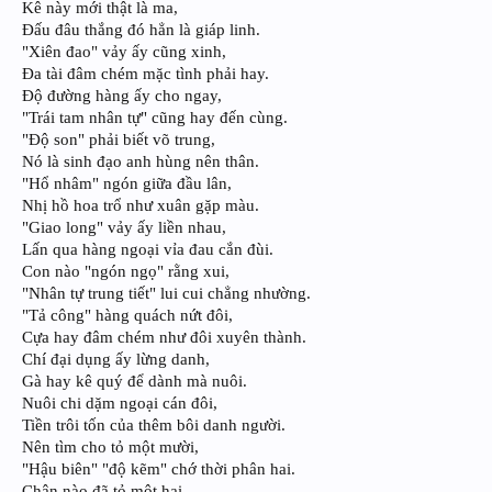
Kê này mới thật là ma,
Đấu đâu thắng đó hẳn là giáp linh.
"Xiên đao" vảy ấy cũng xinh,
Đa tài đâm chém mặc tình phải hay.
Độ đường hàng ấy cho ngay,
"Trái tam nhân tự" cũng hay đến cùng.
"Độ son" phải biết võ trung,
Nó là sinh đạo anh hùng nên thân.
"Hổ nhâm" ngón giữa đầu lân,
Nhị hồ hoa trổ như xuân gặp màu.
"Giao long" vảy ấy liền nhau,
Lấn qua hàng ngoại vỉa đau cắn đùi.
Con nào "ngón ngọ" rằng xui,
"Nhân tự trung tiết" lui cui chẳng nhường.
"Tả công" hàng quách nứt đôi,
Cựa hay đâm chém như đôi xuyên thành.
Chí đại dụng ấy lừng danh,
Gà hay kê quý để dành mà nuôi.
Nuôi chi dặm ngoại cán đôi,
Tiền trôi tốn của thêm bôi danh người.
Nên tìm cho tỏ một mười,
"Hậu biên" "độ kẽm" chớ thời phân hai.
Chân nào đã tỏ một hai,