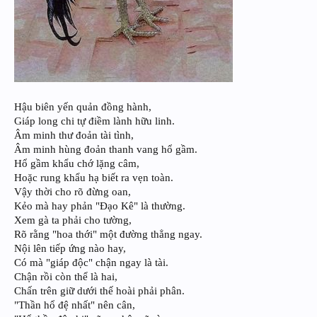
Hậu biên yến quản đồng hành,
Giáp long chi tự điềm lành hữu linh.
Âm minh thư đoản tài tình,
Âm minh hùng đoản thanh vang hổ gầm.
Hổ gầm khẩu chớ lặng câm,
Hoặc rung khẩu hạ biết ra vẹn toàn.
Vậy thời cho rõ đừng oan,
Kẻo mà hay phản "Đạo Kê" là thường.
Xem gà ta phải cho tường,
Rõ rằng "hoa thới" một đường thẳng ngay.
Nội lên tiếp ứng nào hay,
Có mà "giáp độc" chận ngay là tài.
Chận rồi còn thể là hai,
Chấn trên giữ dưới thế hoài phải phân.
"Thần hổ đệ nhất" nên cân,