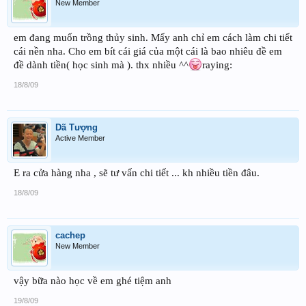
New Member
em đang muốn trồng thủy sinh. Mấy anh chỉ em cách làm chi tiết
cái nền nha. Cho em bít cái giá của một cái là bao nhiêu đề em
đề dành tiền( học sinh mà ). thx nhiều ^^
raying:
18/8/09
Dã Tượng
Active Member
E ra cửa hàng nha , sẽ tư vấn chi tiết ... kh nhiều tiền đâu.
18/8/09
cachep
New Member
vậy bữa nào học về em ghé tiệm anh
19/8/09