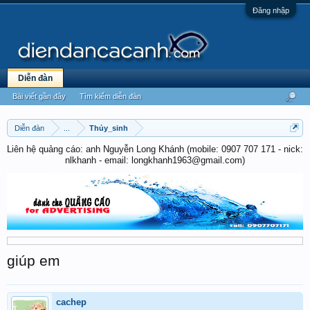
Đăng nhập
Diễn đàn
Bài viết gần đây
Tìm kiếm diễn đàn
Diễn đàn
...
Thủy_sinh
Liên hệ quảng cáo: anh Nguyễn Long Khánh (mobile: 0907 707 171 - nick:
nlkhanh - email: longkhanh1963@gmail.com)
giúp em
cachep