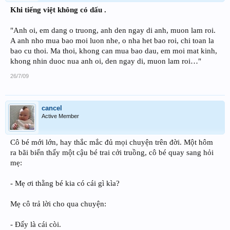
Khi tiếng việt không có dấu .
"Anh oi, em dang o truong, anh den ngay di anh, muon lam roi.
A anh nho mua bao moi luon nhe, o nha het bao roi, chi toan la
bao cu thoi. Ma thoi, khong can mua bao dau, em moi mat kinh,
khong nhin duoc nua anh oi, den ngay di, muon lam roi…"
26/7/09
cancel
Active Member
Cô bé mới lớn, hay thắc mắc đủ mọi chuyện trên đời. Một hôm
ra bãi biển thấy một cậu bé trai cởi truồng, cô bé quay sang hỏi
mẹ:
- Mẹ ơi thằng bé kia có cái gì kìa?
Mẹ cô trả lời cho qua chuyện:
- Đấy là cái còi.