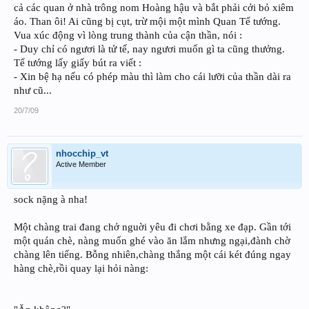
cả các quan ở nhà trông nom Hoàng hậu và bắt phải cởi bỏ xiêm
áo. Than ôi! Ai cũng bị cụt, trừ mội một mình Quan Tể tướng.
Vua xúc động vì lòng trung thành của cận thần, nói :
- Duy chỉ có ngươi là tử tế, nay ngươi muốn gì ta cũng thưởng.
Tể tướng lấy giấy bút ra viết :
- Xin bệ hạ nếu có phép màu thì làm cho cái lưỡi của thần dài ra
như cũ...
20/7/09
nhocchip_vt
Active Member
sock nặng à nha!
Một chàng trai đang chở nguời yêu đi chơi bằng xe đạp. Gần tới
một quán chè, nàng muốn ghé vào ăn lắm nhưng ngại,đành chờ
chàng lên tiếng. Bỗng nhiên,chàng thắng một cái két đúng ngay
hàng chè,rồi quay lại hỏi nàng: