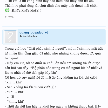
- Thì em là nữ công binh hay đào hầm cho mấy anh trú ẩn.
Thành ra phải rộng rãi chút đỉnh cho mấy anh thoải mái chứ...
.
Khửa khửa khửa!!
21/7/09
quang_busadco_vt
Active Member
Trong giờ học “Giải phẫu sinh lý người”, một nữ sinh nọ mất trật
tự nhiều lần. Ông giáo đã nhắc nhở nhưng không được, tức quá
bèn quát:
- Này em kia, tôi sẽ đuổi ra khỏi lớp nếu em không trả lời được
câu hỏi sau đây: “Bộ phận nào trong cơ thể người lúc bé nhất và
lúc to nhất có thể tích gấp bẩy lần”.
Cô học trò suy nghĩ rồi đỏ mặt ấp úng không trả lời, chỉ cười
“khi… khi”
- Sao không trả lời đi còn cười gì?
- “khi… khi”
- …!!!
- “khi… khi”
- Thôi đủ rồi! Em hãy ra khỏi lớp ngay vì không thuộc bài. Hãy