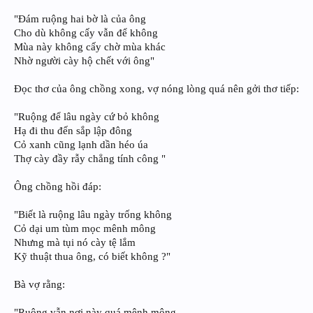
"Đám ruộng hai bờ là của ông
Cho dù không cấy vẫn để không
Mùa này không cấy chờ mùa khác
Nhờ người cày hộ chết với ông"
Đọc thơ của ông chồng xong, vợ nóng lòng quá nên gởi thơ tiếp:
"Ruộng để lâu ngày cứ bỏ không
Hạ đi thu đến sắp lập đông
Cỏ xanh cũng lạnh dần héo úa
Thợ cày đầy rẫy chẳng tính công "
Ông chồng hồi đáp:
"Biết là ruộng lâu ngày trống không
Cỏ dại um tùm mọc mênh mông
Nhưng mà tụi nó cày tệ lắm
Kỹ thuật thua ông, có biết không ?"
Bà vợ rằng:
"Ruộng vẫn nơi này quá mênh mông