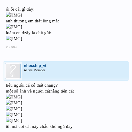
ối ối cái gì đây:
anh thưong em thật lòng mà:
loàm en dzầy là chít gùi:
20/7/09
nhocchip_vt
Active Member
liêu người cá có thật chăng?
một số ảnh về người cá(nàng tiên cá)
tối mà coi cái này chắc khó ngủ đây