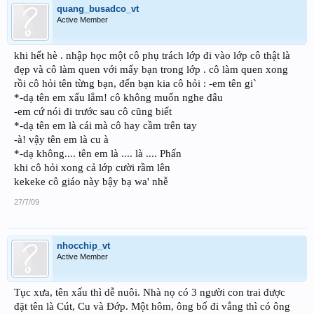
quang_busadco_vt
Active Member
khi hết hè . nhập học một cô phụ trách lớp đi vào lớp cô thật là
đẹp và cô làm quen với mấy bạn trong lớp . cô làm quen xong
rồi cô hỏi tên từng bạn, đến bạn kia cô hỏi : -em tên gi`
*-dạ tên em xấu lắm! cô không muốn nghe đâu
-em cứ nói đi trước sau cô cũng biết
*-dạ tên em là cái mà cô hay cầm trên tay
-à! vậy tên em là cu à
*-dạ không.... tên em là .... là .... Phấn
khi cô hỏi xong cả lớp cười rầm lên
kekeke cô giáo này bậy bạ wa' nhễ
27/7/09
nhocchip_vt
Active Member
Tục xưa, tên xấu thì dễ nuôi. Nhà nọ có 3 người con trai được
đặt tên là Cút, Cu và Ðớp. Một hôm, ông bố đi vắng thì có ông