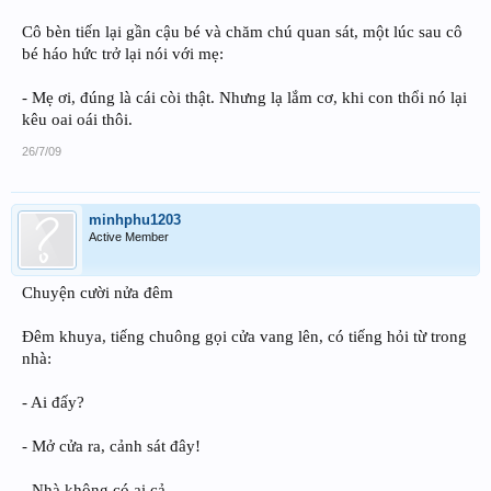
Cô bèn tiến lại gần cậu bé và chăm chú quan sát, một lúc sau cô
bé háo hức trở lại nói với mẹ:
- Mẹ ơi, đúng là cái còi thật. Nhưng lạ lắm cơ, khi con thổi nó lại
kêu oai oái thôi.
26/7/09
minhphu1203
Active Member
Chuyện cười nửa đêm
Đêm khuya, tiếng chuông gọi cửa vang lên, có tiếng hỏi từ trong
nhà:
- Ai đấy?
- Mở cửa ra, cảnh sát đây!
- Nhà không có ai cả.