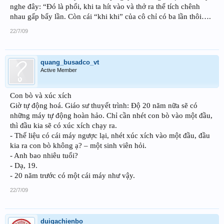
nghe đây: “Đó là phổi, khi ta hít vào và thở ra thể tích chênh
nhau gấp bẩy lần. Còn cái “khi khi” của cô chỉ có ba lần thôi….
22/7/09
quang_busadco_vt
Active Member
Con bò và xúc xích
Giờ tự động hoá. Giáo sư thuyết trình: Độ 20 năm nữa sẽ có
những máy tự động hoàn hảo. Chỉ cần nhét con bò vào một đầu,
thì đầu kia sẽ có xúc xích chạy ra.
- Thế liệu có cái máy ngược lại, nhét xúc xích vào một đầu, đầu
kia ra con bò không ạ? – một sinh viên hỏi.
- Anh bao nhiêu tuổi?
- Dạ, 19.
- 20 năm trước có một cái máy như vậy.
22/7/09
duigachienbo