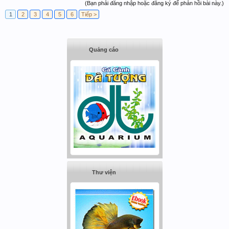
(Bạn phải đăng nhập hoặc đăng ký để phản hồi bài này.)
1
2
3
4
5
6
Tiếp >
Quảng cáo
Thư viện