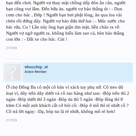
bạn đến chơi. Người vợ thay mặt chồng tiếp đón ân cân, người
bạn cũng vui lắm. Ðến bữa än, người vợ bảo thằng út : - Dọn
cơm cho bác , Ðớp ! Người bạn hơi phật lòng, ăn qua loa vài
chén rôi đứng dây. Người vợ bảo đứa thứ hai : - Múc nước cho
bác rửa, Cu ! Lần này ông bạn giận tím mặt, liền chào ra về.
Người vợ ngớ người ra, không hiểu làm sao cả, bèn bảo thằng
con lớn : - Dắt xe cho bác. Cút !
27/7/09
nhocchip_vt
Active Member
Ở chợ Đông Ba có một cô bán ví xách tay phụ nữ. Cô treo đủ
loại ví, dãy trên dãy dưới và cô rao hàng như sau: -Bóp trên thì 2
ngàn -Bóp dưới thì 3 ngàn -Bóp da thì 5 ngàn -Bóp lông thì 8
trăm Có một anh khách cắt cớ hỏi cô: -Bóp ở mô thì rẻ nhứt cô ?
Cô trả lời ngay: -Dạ, bóp tui là rẻ nhứt, không mô rẻ hơn!
27/7/09