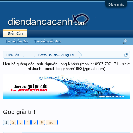
Đăng nhập
Diễn đàn
Bài viết gần đây
Tìm kiếm diễn đàn
Diễn đàn
...
Betta Ba Ria - Vung Tau
Liên hệ quảng cáo: anh Nguyễn Long Khánh (mobile: 0907 707 171 - nick:
nlkhanh - email: longkhanh1963@gmail.com)
Góc giải trí!
1
2
3
4
5
6
Tiếp >