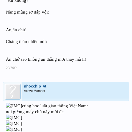
"Ăn không?"
Nàng mừng rỡ đáp vội:
Ăn,ăn chứ!
Chàng thản nhiên nói:
Ăn chứ sao không ăn,thắng mới thay mà lị!
20/7/09
nhocchip_vt
Active Member
cùng học luât giao thông Việt Nam:
noi gương mấy chú này mới đc