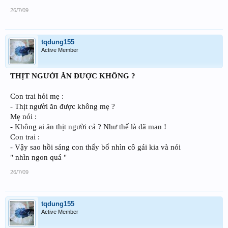
26/7/09
tqdung155
Active Member
THỊT NGƯỜI ĂN ĐƯỢC KHÔNG ?
Con trai hỏi mẹ :
- Thịt người ăn được không mẹ ?
Mẹ nói :
- Không ai ăn thịt người cả ? Như thế là dã man !
Con trai :
- Vậy sao hồi sáng con thấy bố nhìn cô gái kia và nói
" nhìn ngon quá "
26/7/09
tqdung155
Active Member