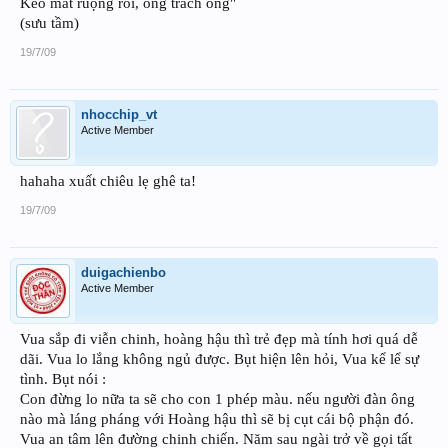
Kẻo mất ruộng rồi, ông trách ông"
(sưu tầm)
19/7/09
nhocchip_vt
Active Member
hahaha xuất chiêu lẹ ghê ta!
19/7/09
duigachienbo
Active Member
Vua sắp đi viễn chinh, hoàng hậu thì trẻ đẹp mà tính hơi quá dễ
dãi. Vua lo lắng không ngủ được. Bụt hiện lên hỏi, Vua kể lể sự
tình. Bụt nói :
Con đừng lo nữa ta sẽ cho con 1 phép màu. nếu người đàn ông
nào mà láng pháng với Hoàng hậu thì sẽ bị cụt cái bộ phận đó.
Vua an tâm lên đường chinh chiến. Năm sau ngài trở về gọi tất