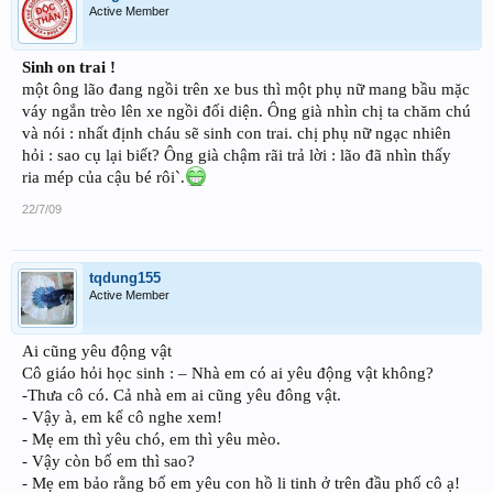
Active Member
Sinh on trai !
một ông lão đang ngồi trên xe bus thì một phụ nữ mang bầu mặc
váy ngắn trèo lên xe ngồi đối diện. Ông già nhìn chị ta chăm chú
và nói : nhất định cháu sẽ sinh con trai. chị phụ nữ ngạc nhiên
hỏi : sao cụ lại biết? Ông già chậm rãi trả lời : lão đã nhìn thấy
ria mép của cậu bé rôi`.
22/7/09
tqdung155
Active Member
Ai cũng yêu động vật
Cô giáo hỏi học sinh : – Nhà em có ai yêu động vật không?
-Thưa cô có. Cả nhà em ai cũng yêu đông vật.
- Vậy à, em kể cô nghe xem!
- Mẹ em thì yêu chó, em thì yêu mèo.
- Vậy còn bố em thì sao?
- Mẹ em bảo rằng bố em yêu con hồ li tinh ở trên đầu phố cô ạ!