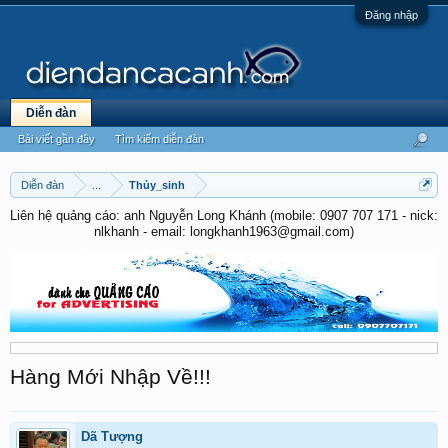
Đăng nhập
Diễn đàn
Bài viết gần đây
Tìm kiếm diễn đàn
Diễn đàn
...
Thủy_sinh
Liên hệ quảng cáo: anh Nguyễn Long Khánh (mobile: 0907 707 171 - nick:
nlkhanh - email: longkhanh1963@gmail.com)
Hàng Mới Nhập Về!!!
Dã Tượng