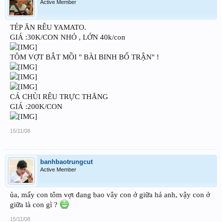
Active Member
TÉP ĂN RÊU YAMATO.
GIÁ :30K/CON NHỎ , LỚN 40k/con
TÔM VỢT BẮT MỒI " BÀI BINH BỐ TRẬN" !
CÁ CHÙI RÊU TRỰC THĂNG
GIÁ :200K/CON
15/11/08
banhbaotrungcut
Active Member
ủa, mấy con tôm vợt đang bao vây con ở giữa hả anh, vậy con ở
giữa là con gì ?
15/11/08