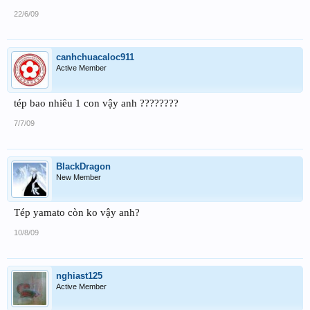
22/6/09
canhchuacaloc911
Active Member
tép bao nhiêu 1 con vậy anh ????????
7/7/09
BlackDragon
New Member
Tép yamato còn ko vậy anh?
10/8/09
nghiast125
Active Member