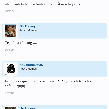
nhìn cảnh lũ tép bài binh bố trận bắt mồi hay quá.
10/8/09
Dã Tượng
Active Member
Tép chưa có hàng ....
10/8/09
nh0xhunt3rz007
Active Member
lũ tôm vây quanh có 1 con mà e cứ tưởng nó chơi trò hội dồng
chứ......hjhjhj
17/2/10
Dã Tượng