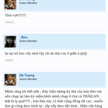
Active Member
Tôm vợt!!!!!!!
14/8/12
_Boo_
Active Member
ủa tụi nó bao vây như vậy rùi ăn thịt con ở giữa à @@
16/8/12
Dã Tượng
Active Member
Mình cũng kh biết nữa , thấy hiện tượng kỳ thú của loài tôm vợt
nên chụp lại làm kỷ niệm,hình mình chụp ở chợ cá THÁILAN ,
thật là lạ quá!!!!! , loài tôm này có tính cộng đồng rất cao , muốn
làm gì cũng theo trình tự , sắp xếp theo đội hình . Hiện cửa hàng