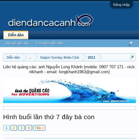
Đăng nhập
Diễn đàn
Bài viết gần đây
Tìm kiếm diễn đàn
Diễn đàn
...
Saigon Sunday Betta Club
2011
Liên hệ quảng cáo: anh Nguyễn Long Khánh (mobile: 0907 707 171 - nick:
nlkhanh - email: longkhanh1963@gmail.com)
Hình buổi lần thứ 7 đây bà con
1
2
3
4
Tiếp >