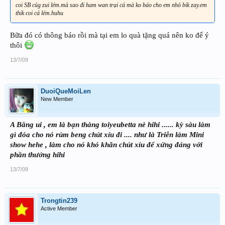
coi SB củg zui lém.mà sao đi ham wan trại cá mà ko báo cho em nhỏ bik zay.em
thik coi cá lém.huhu
Bữa đó có thông báo rồi mà tại em lo quà tặng quá nên ko để ý
thôi
13/7/09
DuoiQueMoiLen
New Member
A Bằng ui , em là bạn thàng toiyeubetta nè hihi ...... kỳ sàu làm
gì đóa cho nó rùm beng chút xíu đi .... như là Triễn lảm Mini
show hehe , làm cho nó khó khăn chút xíu để xứng đáng với
phần thưởng hihi
13/7/09
Trongtin239
Active Member