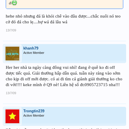
đi
hehe nhỏ nhưng đá là khỏi chê vào đâu được...chắc nuôi nó teo
cở đó đá cho lẹ....bự wá đá lâu wá
13/7/09
khanh79
Active Member
Her her nhà ta ngày càng đông vui nhỉ! đang ở quê ko đi off
được tiếc quá. Giải thưởng hấp dẫn quá. tuần này ráng vào sớm
cho kịp đi off mới được. có ai đi tìm cá giành giải thưởng ko cho
đi với!!!! keke mình ở Q9 nè! Liên hệ số đt:0905723715 nha!!!
13/7/09
Trongtin239
Active Member