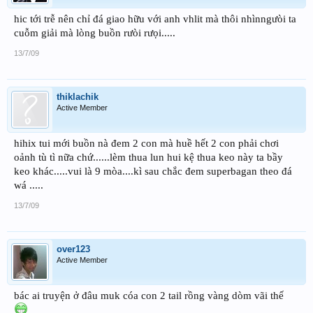
hic tới trễ nên chỉ đá giao hữu với anh vhlit mà thôi nhìnngưòi ta
cuỗm giải mà lòng buồn rưòi rưọi.....
13/7/09
thiklachik
Active Member
hihix tui mới buồn nà đem 2 con mà huề hết 2 con phải chơi
oảnh tù tì nữa chứ......lèm thua lun hui kệ thua keo này ta bầy
keo khác.....vui là 9 mòa....kì sau chắc đem superbagan theo đá
wá .....
13/7/09
over123
Active Member
bác ai truyện ở đâu muk cóa con 2 tail rồng vàng dòm vãi thế