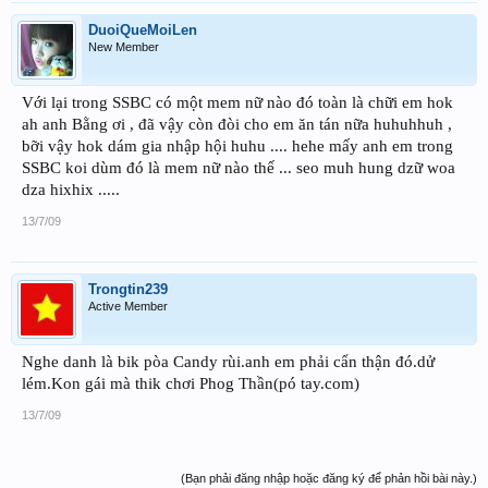
DuoiQueMoiLen
New Member
Với lại trong SSBC có một mem nữ nào đó toàn là chữi em hok
ah anh Bằng ơi , đã vậy còn đòi cho em ăn tán nữa huhuhhuh ,
bỡi vậy hok dám gia nhập hội huhu .... hehe mấy anh em trong
SSBC koi dùm đó là mem nữ nào thế ... seo muh hung dzữ woa
dza hixhix .....
13/7/09
Trongtin239
Active Member
Nghe danh là bik pòa Candy rùi.anh em phải cẩn thận đó.dử
lém.Kon gái mà thik chơi Phog Thần(pó tay.com)
13/7/09
(Bạn phải đăng nhập hoặc đăng ký để phản hồi bài này.)