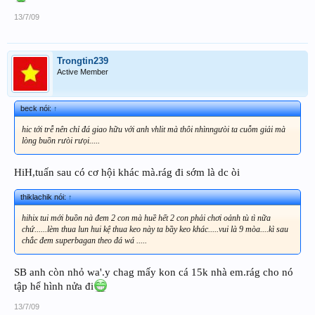
13/7/09
Trongtin239
Active Member
beck nói:
↑
hic tới trễ nên chỉ đá giao hữu với anh vhlit mà thôi nhìnngưòi ta cuỗm giải mà
lòng buồn rưòi rưọi.....
HiH,tuấn sau có cơ hội khác mà.rág đi sớm là dc òi
thiklachik nói:
↑
hihix tui mới buồn nà đem 2 con mà huề hết 2 con phải chơi oảnh tù tì nữa
chứ......lèm thua lun hui kệ thua keo này ta bầy keo khác.....vui là 9 mòa....kì sau
chắc đem superbagan theo đá wá .....
SB anh còn nhỏ wa'.y chag mấy kon cá 15k nhà em.rág cho nó
tập hể hình nửa đi
13/7/09