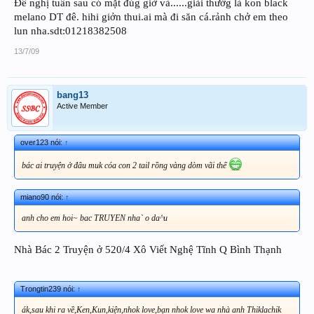
Đề nghị tuần sau có mặt đúg giờ và......giải thưởg là kon black
melano DT đê. hihi giởn thui.ai mà đi săn cá.rảnh chở em theo
lun nha.sdt:01218382508
13/7/09
bang13
Active Member
over123 nói:
↑
bác ai truyện ở đâu muk cóa con 2 tail rồng vàng dòm vãi thế
miano90 nói:
↑
anh cho em hoi~ bac TRUYEN nha` o da^u
Nhà Bác 2 Truyện ở 520/4 Xô Viết Nghệ Tĩnh Q Bình Thạnh
Trongtin239 nói:
↑
ák,sau khi ra về,Ken,Kun,kiện,nhok love,bạn nhok love wa nhà anh Thiklachik