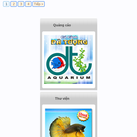
1
2
3
4
Tiếp >
Quảng cáo
Thư viện