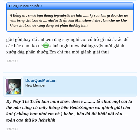
DuoiQueMoiLen nói:
↑
A Bằng ui , em là bạn thàng toiyeubetta nè hihi ...... kỳ sàu làm gì đóa cho nó
rùm beng chút xíu đi .... như là Triễn lảm Mini show hehe , làm cho nó khó
khăn chút xíu để xứng đáng với phần thưởng hihi
gôd gôd,hay đó anh.em đag suy nghỉ coi có trò gì mà ác ác để
các bác chơi ko nè
.chưa nghỉ ra:whistling:.vậy mới giành
xướg đág phần thưởg.Em chỉ rùa mới giành giải thui
13/7/09
DuoiQueMoiLen
New Member
Kỳ Này Thi Triễn lãm mini show deeee ......... tỗ chức một cái là
thế nào cũng có mấy thằng bên BettaSaigon wa giành giãi cho
koi ( chẵng hạn như em nè ) hehe , bên đó thì khõi nói ròu ....
toàn cao thũ ko hehehhh
13/7/09