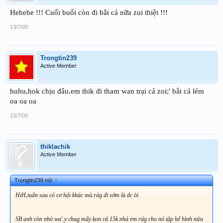
Hehehe !!! Cuối buổi còn đi bắt cá nữa zui thiệt !!!
13/7/09
Trongtin239
Active Member
huhu,hok chịu đâu.em thik đi tham wan trại cá zoi;' bắt cá lém
oa oa oa
13/7/09
thiklachik
Active Member
Trongtin239 nói:
↑
HiH,tuấn sau có cơ hội khác mà.rág đi sớm là dc òi
SB anh còn nhỏ wa'.y chag mấy kon cá 15k nhà em.rág cho nó tập hể hình nửa