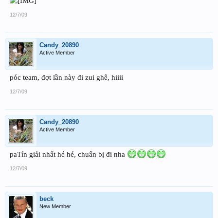
12/7/09
Candy_20890
Active Member
póc team, đợt lần này đi zui ghê, hiiii
12/7/09
Candy_20890
Active Member
paTín giải nhất hé hé, chuẩn bị đi nha
12/7/09
beck
New Member