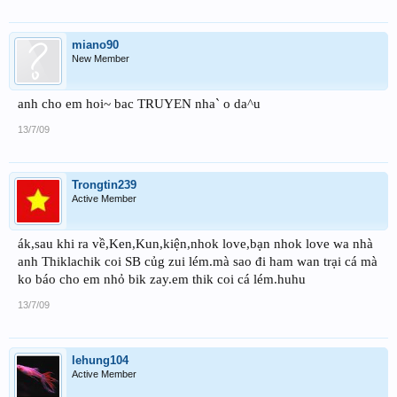
miano90
New Member
anh cho em hoi~ bac TRUYEN nha` o da^u
13/7/09
Trongtin239
Active Member
ák,sau khi ra về,Ken,Kun,kiện,nhok love,bạn nhok love wa nhà
anh Thiklachik coi SB củg zui lém.mà sao đi ham wan trại cá mà
ko báo cho em nhỏ bik zay.em thik coi cá lém.huhu
13/7/09
lehung104
Active Member