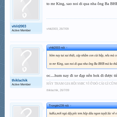
to mr King, sao noi di qua nha ông Ba BHB
vhlit2003
vhlit2003
,
26/7/09
Active Member
vhlit2003 nói:
↑
hôm nay tui xui thiệt, cáp nhằm con cùi bắp, nếu mà c
to mr King, sao noi di qua nha ông Ba BHB mà ko thấ
oc....hum nay đi xe đạp nên hok đi được tiế
thiklachik
HÃY THAM GIA HỘI SSBC VÌ Ở ĐÓ CÁI GÌ CŨN
Active Member
thiklachik
,
26/7/09
Trongtin239 nói:
↑
kaKa,mới ngủ dậy.põc tem.hộp dâu ngon tuyệt.lúc về