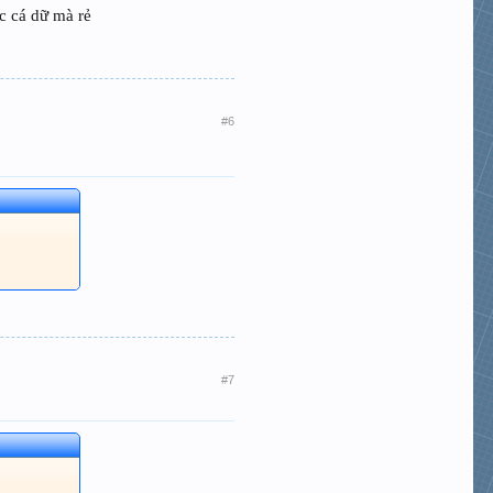
c cá dữ mà rẻ
#6
#7