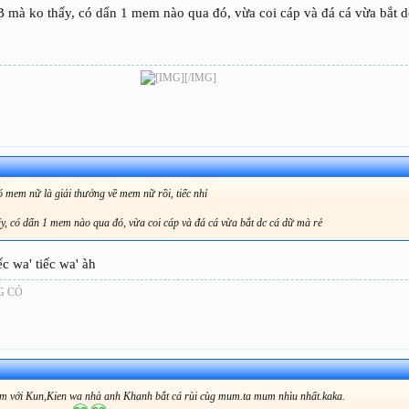
 mà ko thấy, có dẩn 1 mem nào qua đó, vừa coi cáp và đá cá vừa bắt d
[/IMG]​
ó mem nữ là giải thưởng về mem nữ rồi, tiếc nhỉ
y, có dẩn 1 mem nào qua đó, vừa coi cáp và đá cá vừa bắt dc cá dữ mà rẻ
c wa' tiếc wa' àh
G CÓ
 em với Kun,Kien wa nhà anh Khanh bắt cá rùi cùg mum.ta mum nhìu nhất.kaka.