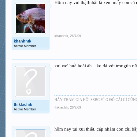
Hôm nay vui thật!nhất là xem mấy con cá đá
khanhntk
,
26/7/09
khanhntk
Active Member
xui we' huề hoài àh....ko đá với trongtin nữa
HÃY THAM GIA HỘI SSBC VÌ Ở ĐÓ CÁI GÌ CŨN
thiklachik
thiklachik
,
26/7/09
Active Member
hôm nay tui xui thiệt, cáp nhằm con cùi b