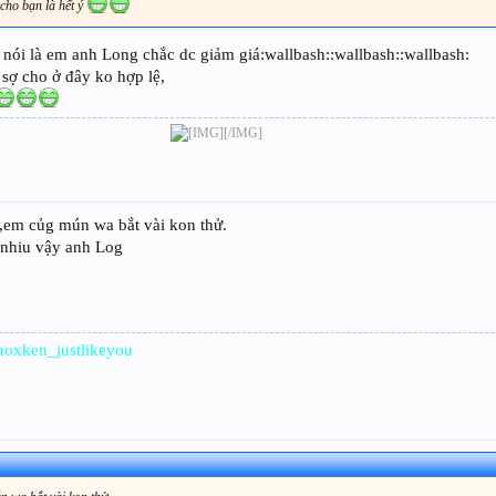
cho bạn là hết ý
nói là em anh Long chắc dc giảm giá:wallbash::wallbash::wallbash:
sợ cho ở đây ko hợp lệ,
[/IMG]​
m,em củg mún wa bắt vài kon thử.
 nhiu vậy anh Log
hoxken_justlikeyou