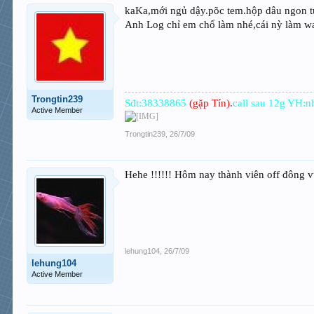
kaKa,mới ngủ dậy.põc tem.hộp dâu ngon t
Anh Log chỉ em chổ làm nhé,cái nỳ làm wa
Trongtin239
Sđt:38338865
(gặp Tín).
call sau 12g YH:n
Active Member
Trongtin239
,
26/7/09
Hehe !!!!!! Hôm nay thành viên off đông vui
lehung104
,
26/7/09
lehung104
Active Member