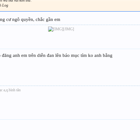
n wa bắt vài kon thử.
nh Log
cung cư ngô quyền, chắc gần em
[/IMG]​
 đăng anh em trên diễn đan lên báo mục tím ko anh bằng
c a,q.bình tân