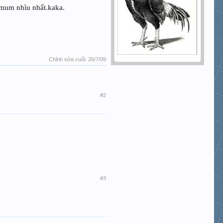
 mum nhìu nhất.kaka.
Chỉnh sửa cuối:
26/7/09
#2
#3