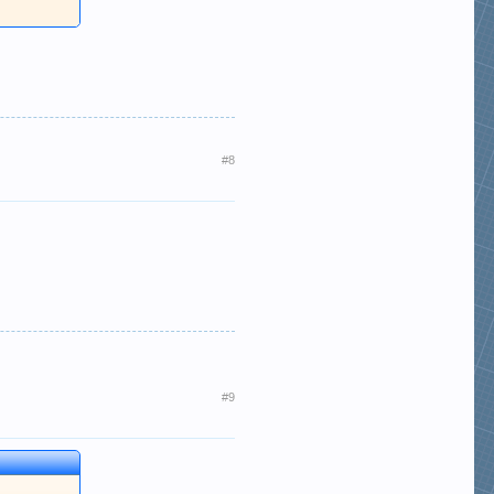
#8
#9