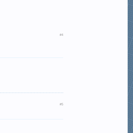
#4
#5