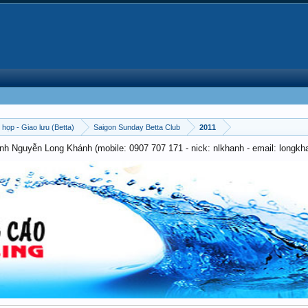
 họp - Giao lưu (Betta)
Saigon Sunday Betta Club
2011
anh Nguyễn Long Khánh (mobile: 0907 707 171 - nick: nlkhanh - email: long