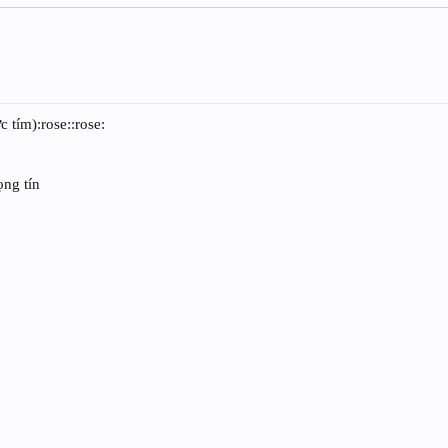
 tím):rose::rose:
ọng tín