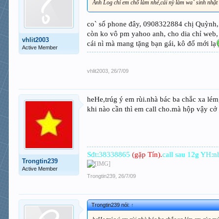
Anh Log chỉ em chổ làm nhé,cái nỳ làm wa` sinh nhật 
co` số phone đây, 0908322884 chị Quỳnh, 
còn ko vô pm yahoo anh, cho dia chỉ web, 
vhlit2003
cái nì mà mang tặng bạn gái, kô đổ mới lạ
Active Member
vhlit2003
,
26/7/09
heHe,trúg ý em rùi.nhà bác ba chắc xa lé
khi nào cần thì em call cho.mà hộp vậy cở
Sđt:38338865
(gặp Tín).
call sau 12g YH:n
Trongtin239
Active Member
Trongtin239
,
26/7/09
Trongtin239 nói:
↑