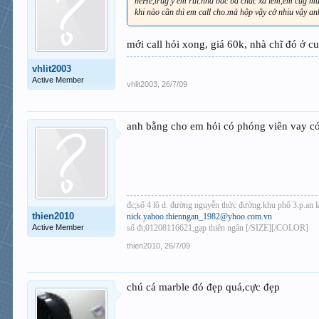
heHe,trúg ý em rùi.nhà bác ba chắc xa lém,em củg mú
khi nào cần thì em call cho.mà hộp vậy cở nhiu vậy a
mới call hỏi xong, giá 60k, nhà chĩ đó ở 
vhlit2003
Active Member
vhlit2003
,
26/7/09
anh bằng cho em hỏi có phóng viên vay có
đc;số 4 lô d. đường nguyễn thức đường.khu phố 3.p.an lạ
thien2010
nick.yahoo.thienngan_1982@yhoo.com.vn
Active Member
số đt;01208116621,gạp thiên ngân [/SIZE][/COLOR]
thien2010
,
26/7/09
chú cá marble đó đẹp quá,cực đẹp