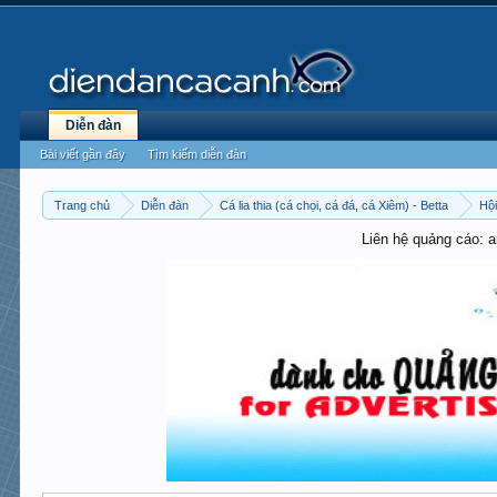
Diễn đàn
Bài viết gần đây
Tìm kiếm diễn đàn
Trang chủ
Diễn đàn
Cá lia thia (cá chọi, cá đá, cá Xiêm) - Betta
Hội
Liên hệ quảng cáo: 