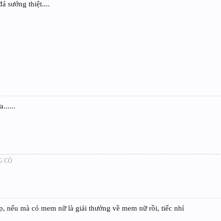
 sướng thiệt....
......
G CÓ
ắp, nếu mà có mem nữ là giải thưởng về mem nữ rồi, tiếc nhỉ