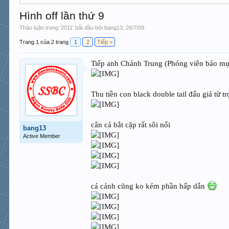
Hình off lần thứ 9
Thảo luận trong '
2011
' bắt đầu bởi
bang13
,
26/7/09
.
Trang 1 của 2 trang
1
2
Tiếp >
Tiếp anh Chánh Trung (Phóng viên báo mực
Thu tiền con black double tail đấu giá từ tr
cân cá bắt cặp rất sôi nổi
bang13
Active Member
cá cảnh cũng ko kém phần hấp dẫn