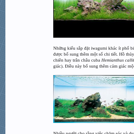
Những kiểu sắp đặt iwagumi khác ít phổ bi
được bổ sung thêm một số chi tiết. Hồ thủy
chiên hay trân châu cuba
Hemianthus calli
giác). Điều này bổ sung thêm cảm giác m
Nhiều người cho rằng việc chăm sóc và duy