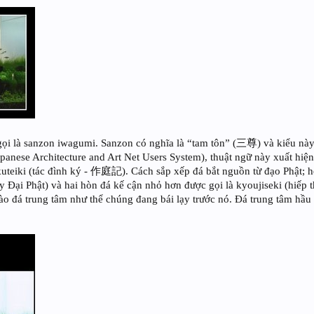
gọi là sanzon iwagumi. Sanzon có nghĩa là “tam tôn” (三尊) và kiểu này
nese Architecture and Art Net Users System), thuật ngữ này xuất hiện 
kuteiki (tác đình ký - 作庭記). Cách sắp xếp đá bắt nguồn từ đạo Phật; h
 Đại Phật) và hai hòn đá kế cận nhỏ hơn được gọi là kyoujiseki (hiếp
o đá trung tâm như thể chúng đang bái lạy trước nó. Đá trung tâm hầu