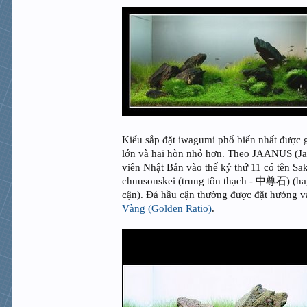
Kiểu sắp đặt iwagumi phổ biến nhất được 
lớn và hai hòn nhỏ hơn. Theo JAANUS (Japa
viên Nhật Bản vào thế kỷ thứ 11 có tên Sa
chuusonskei (trung tôn thạch - 中尊石) (hay
cận). Đá hầu cận thường được đặt hướng và
Vàng (Golden Ratio)
.