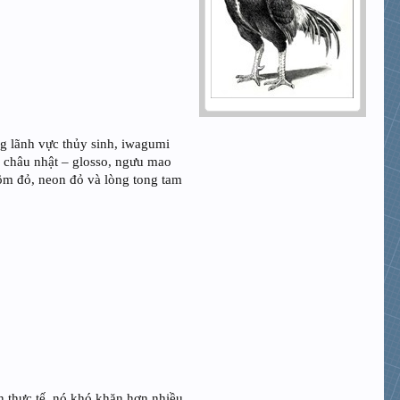
ng lãnh vực thủy sinh, iwagumi
ân châu nhật – glosso, ngưu mao
mõm đỏ, neon đỏ và lòng tong tam
n thực tế, nó khó khăn hơn nhiều