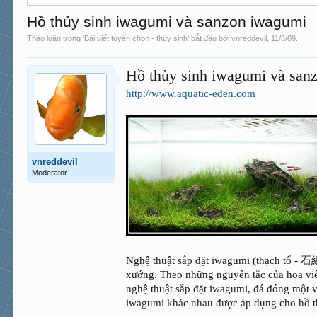
Hồ thủy sinh iwagumi và sanzon iwagumi
Thảo luận trong '
Bài viết tuyển chọn - thủy sinh
' bắt đầu bởi
vnreddevil
,
11/8/09
.
Hồ thủy sinh iwagumi và san
http://www.aquatic-eden.com
vnreddevil
Moderator
Nghệ thuật sắp đặt iwagumi (thạch tổ - 石
xướng. Theo những nguyên tắc của hoa viên
nghệ thuật sắp đặt iwagumi, đá đóng một v
iwagumi khác nhau được áp dụng cho hồ th