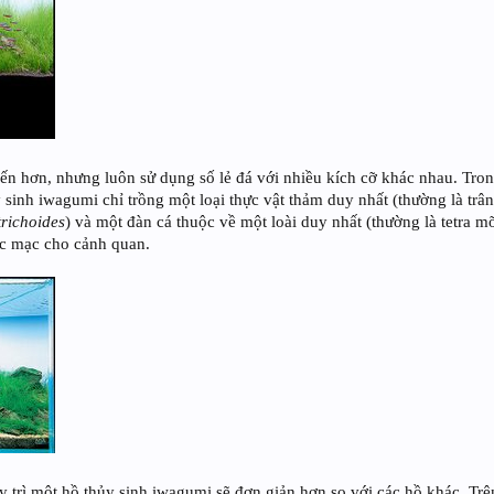
ến hơn, nhưng luôn sử dụng số lẻ đá với nhiều kích cỡ khác nhau. Tro
 sinh iwagumi chỉ trồng một loại thực vật thảm duy nhất (thường là tr
trichoides
) và một đàn cá thuộc về một loài duy nhất (thường là tetra 
ộc mạc cho cảnh quan.
 trì một hồ thủy sinh iwagumi sẽ đơn giản hơn so với các hồ khác. Trê