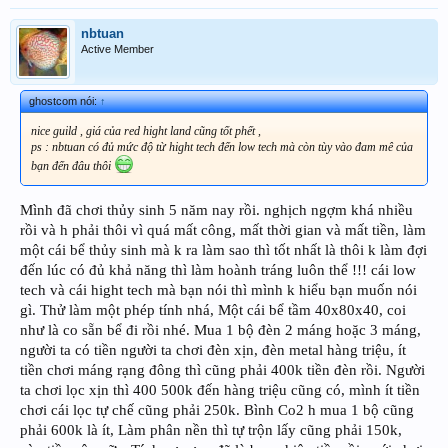
nbtuan
Active Member
ghostcom nói:
↑
nice guild , giá của red hight land cũng tốt phết ,
ps : nbtuan có đủ mức độ từ hight tech đến low tech mà còn tùy vào đam mê của
bạn đến đâu thôi
Mình đã chơi thủy sinh 5 năm nay rồi. nghịch ngợm khá nhiều
rồi và h phải thôi vì quá mất công, mất thời gian và mất tiền, làm
một cái bể thủy sinh mà k ra làm sao thì tốt nhất là thôi k làm đợi
đến lúc có đủ khả năng thì làm hoành tráng luôn thể !!! cái low
tech và cái hight tech mà bạn nói thì mình k hiểu bạn muốn nói
gì. Thử làm một phép tính nhá, Một cái bể tầm 40x80x40, coi
như là co sẵn bể đi rồi nhé. Mua 1 bộ đèn 2 máng hoặc 3 máng,
người ta có tiền người ta chơi đèn xịn, đèn metal hàng triệu, ít
tiền chơi máng rạng đông thì cũng phải 400k tiền đèn rồi. Người
ta chơi lọc xịn thì 400 500k đến hàng triệu cũng có, mình ít tiền
chơi cái lọc tự chế cũng phải 250k. Bình Co2 h mua 1 bộ cũng
phải 600k là ít, Làm phân nền thì tự trộn lấy cũng phải 150k,