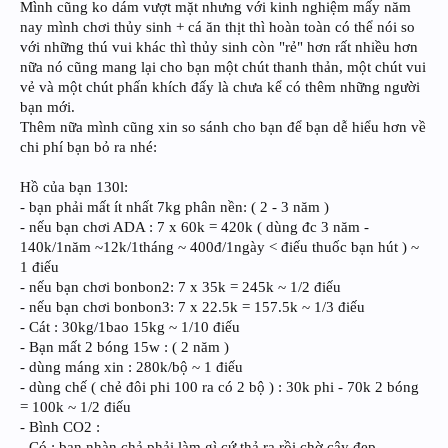
Mình cũng ko dám vượt mặt nhưng với kinh nghiệm mấy năm
nay mình chơi thủy sinh + cá ăn thịt thì hoàn toàn có thể nói so
với những thú vui khác thì thủy sinh còn "rẻ" hơn rất nhiều hơn
nữa nó cũng mang lại cho bạn một chút thanh thản, một chút vui
vẻ và một chút phấn khích đấy là chưa kể có thêm những người
bạn mới.
Thêm nữa mình cũng xin so sánh cho bạn để bạn dễ hiểu hơn về
chi phí bạn bỏ ra nhé:
Hồ của bạn 130l:
- bạn phải mất ít nhất 7kg phân nền: ( 2 - 3 năm )
- nếu bạn chơi ADA : 7 x 60k = 420k ( dùng đc 3 năm -
140k/1năm ~12k/1tháng ~ 400đ/1ngày < điếu thuốc bạn hút ) ~
1 điếu
- nếu bạn chơi bonbon2: 7 x 35k = 245k ~ 1/2 điếu
- nếu bạn chơi bonbon3: 7 x 22.5k = 157.5k ~ 1/3 điếu
- Cát : 30kg/1bao 15kg ~ 1/10 điếu
- Bạn mất 2 bóng 15w : ( 2 năm )
- dùng máng xin : 280k/bộ ~ 1 điếu
- dùng chế ( chẻ đôi phi 100 ra có 2 bộ ) : 30k phi - 70k 2 bóng
= 100k ~ 1/2 điếu
- Bình CO2 :
- Có : bạn nhàn chả phải làm gì cứ thả ra rồi chờ cây đẹp