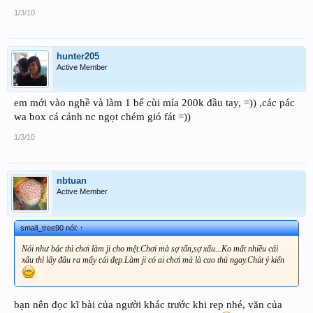
1/3/10
hunter205
Active Member
em mới vào nghề và làm 1 bể cùi mía 200k đầu tay, =)) ,các pác
wa box cá cảnh nc ngọt chém gió fát =))
1/3/10
nbtuan
Active Member
small_tree90 nói:
↑
Nói như bác thì chơi làm ji cho mệt.Chơi mà sợ tốn,sợ xấu...Ko mất nhiều cái
xấu thì lấy đâu ra mấy cái đẹp.Làm ji có ai chơi mà là cao thủ ngay.Chút ý kiến
bạn nên đọc kĩ bài của người khác trước khi rep nhé, văn của