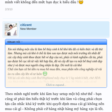
mình viết không đến mức bạn đọc k hiểu đâu !
2/3/10
citizent
New Member
nbtuan nói:
↑
Xin nói thẳng một câu là làm bể thủy sinh k hề khó khi đã có kiến thức và đã thử
làm. Nhưng mà cái khó ở chỗ là làm sao tạo được một môi trường tốt nhất để
các cây thủy sinh khoe được hết vẻ đẹp của nó, phải có kinh nghiệm cắt tỉa, phải
tạo được bố cục tốt từ việc kết hợp lũa, đã và cây để tạo ra một bể thuỷ sinh đẹp
như ý và được mọi người công nhận là đẹp. Đó mới là cái khó
Chứ còn bạn cứ bỏ tiền ra mua hồ mua đèn, mua phân nền công nghiệp cứ rải
ào ra cắm cây lên vô tư luôn
Với lại cái nền thủy sinh Red Highland mấy chục k/ 1 kg mình k biết, chứ ADA
của Nhật 60k/kg, bonbon của Thủy Mộc rẻ hơn cũng 20 25k/kg, một cái bể
Click to expand...
40x80x40 dùng bét cũng phải 10kg tính ra cái nền thôi sinh viên nghèo đã chả đủ
tiền mua, nữa là còn đèn, lọc, các thiết bị v..v..đắt hơn nữa.
Theo mình nghĩ trước khi làm hay setup một bộ như thế - bạn
Dẫu sao thủy sinh cũng là thú chơi dành cho người có tiền rồi !! hixxx
cũng sẽ phải tìm hiểu thật kỹ trước khi làm và cũng phải chọn
lựa cân nhắc khá kỹ trước khi quyết định mua cái gì không nên
mua cái gì - Không phải cứ hàng nhật hàng mỹ hàng xịn là tốt.