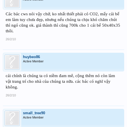
Các bác cws nói vậy chứ, ko nhất thiết phải có CO2, mấy cái bể
em làm tuy chưa đẹp, nhưng nếu chúng ta chịu khó chăm chút
thì ngó cũng ok. giá thành thì cũng 700k cho 1 cái bể 50x40x35
thôi.
26/2/10
huybeo86
Active Member
cái chính là chúng ta có niềm đam mê, cộng thêm nó còn làm
vật trang trí cho nhà của chúng ta nữa. các bác có nghĩ vậy
không.
26/2/10
small_tree90
Active Member