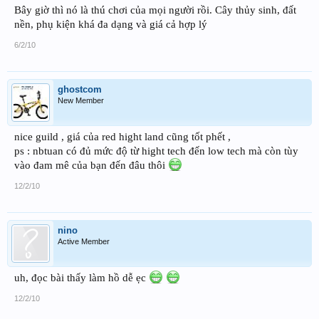
Bây giờ thì nó là thú chơi của mọi người rồi. Cây thủy sinh, đất
nền, phụ kiện khá đa dạng và giá cả hợp lý
6/2/10
ghostcom
New Member
nice guild , giá của red hight land cũng tốt phết ,
ps : nbtuan có đủ mức độ từ hight tech đến low tech mà còn tùy
vào đam mê của bạn đến đâu thôi
12/2/10
nino
Active Member
uh, đọc bài thấy làm hồ dễ ẹc
12/2/10