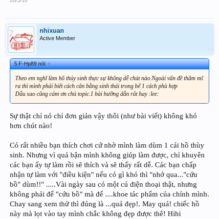
28/3/10
nhixuan
Active Member
5.F-Hp89 nói:
↑
Theo em nghĩ làm hồ thủy sinh thực sự không dễ chút nào.Ngoài vấn đề thẩm mĩ
ra thì mình phải biết cách cân bằng sinh thái trong bể 1 cách phù hợp
Dẫu sao cũng cám ơn chủ topic.1 bài hưỡng dẫn rât hay :lee:
Sự thật chỉ nó chỉ đơn giản vậy thôi (như bài viết) không khó
hơn chút nào!
Có rất nhiều bạn thích chơi cứ nhờ mình làm dùm 1 cái hồ thùy
sinh. Nhưng vì quá bận mình không giúp làm được, chỉ khuyên
các bạn ấy tự làm rồi sẽ thích và sẽ thấy rất dễ. Các bạn chấp
nhận tự làm với "điều kiện" nếu có gì khó thì "nhớ qua..."cứu
bồ" dùm!!" .....Vài ngày sau có một cú điện thoại thật, nhưng
không phải để "cứu bồ" mà để ....khoe tác phẩm của chính mình.
Chay sang xem thử thì đúng là ...quá đẹp!. May quá! chiếc hồ
này mà lọt vào tay mình chắc không đẹp được thê! Hihi