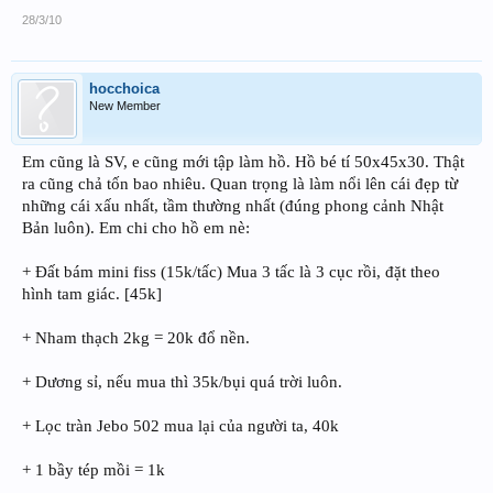
28/3/10
hocchoica
New Member
Em cũng là SV, e cũng mới tập làm hồ. Hồ bé tí 50x45x30. Thật
ra cũng chả tốn bao nhiêu. Quan trọng là làm nổi lên cái đẹp từ
những cái xấu nhất, tầm thường nhất (đúng phong cảnh Nhật
Bản luôn). Em chi cho hồ em nè:
+ Đất bám mini fiss (15k/tấc) Mua 3 tấc là 3 cục rồi, đặt theo
hình tam giác. [45k]
+ Nham thạch 2kg = 20k đổ nền.
+ Dương sỉ, nếu mua thì 35k/bụi quá trời luôn.
+ Lọc tràn Jebo 502 mua lại của người ta, 40k
+ 1 bầy tép mồi = 1k