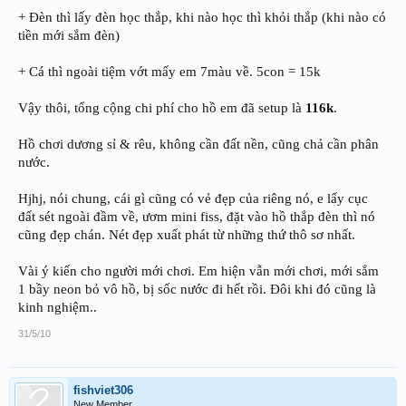
+ Đèn thì lấy đèn học thắp, khi nào học thì khỏi thắp (khi nào có
tiền mới sắm đèn)
+ Cá thì ngoài tiệm vớt mấy em 7màu về. 5con = 15k
Vậy thôi, tổng cộng chi phí cho hồ em đã setup là
116k
.
Hồ chơi dương sỉ & rêu, không cần đất nền, cũng chả cần phân
nước.
Hjhj, nói chung, cái gì cũng có vẻ đẹp của riêng nó, e lấy cục
đất sét ngoài đầm về, ươm mini fiss, đặt vào hồ thắp đèn thì nó
cũng đẹp chán. Nét đẹp xuất phát từ những thứ thô sơ nhất.
Vài ý kiến cho người mới chơi. Em hiện vẫn mới chơi, mới sắm
1 bầy neon bỏ vô hồ, bị sốc nước đi hết rồi. Đôi khi đó cũng là
kinh nghiệm..
31/5/10
fishviet306
New Member