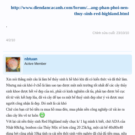
http://www.diendancacanh.com/forum/...ang-phan-phoi-nen-
thuy-sinh-red-highland.html
.
Chỉnh sửa cuối:
23/10/10
4/2/10
nbtuan
Active Member
Xin nói thẳng một câu là làm bể thủy sinh k hề khó khi đã có kiến thức và đã thử làm.
Nhưng mà cái khó ở chỗ là làm sao tạo được một môi trường tốt nhất để các cây thủy
sinh khoe được hết vẻ đẹp của nó, phải có kinh nghiệm cắt tỉa, phải tạo được bố cục
tốt từ việc kết hợp lũa, đã và cây để tạo ra một bể thuỷ sinh đẹp như ý và được mọi
người công nhận là đẹp. Đó mới là cái khó
Chứ còn bạn cứ bỏ tiền ra mua hồ mua đèn, mua phân nền công nghiệp cứ rải ào ra
cắm cây lên vô tư luôn
Với lại cái nền thủy sinh Red Highland mấy chục k/ 1 kg mình k biết, chứ ADA của
Nhật 60k/kg, bonbon của Thủy Mộc rẻ hơn cũng 20 25k/kg, một cái bể 40x80x40
dùng bét cũng phải 10kg tính ra cái nền thôi sinh viên nghèo đã chả đủ tiền mua, nữa