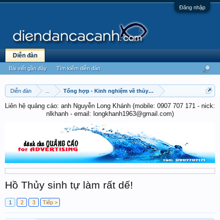
Đăng nhập
Diễn đàn
Bài viết gần đây
Tìm kiếm diễn đàn
Diễn đàn
...
Tổng hợp - Kinh nghiệm về thủy sinh
Liên hệ quảng cáo: anh Nguyễn Long Khánh (mobile: 0907 707 171 - nick:
nlkhanh - email: longkhanh1963@gmail.com)
Hồ Thủy sinh tự làm rất dế!
1
2
3
Tiếp >