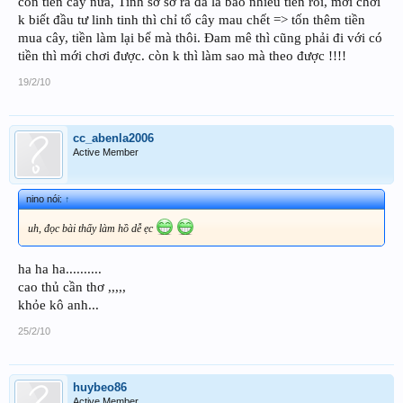
còn tiền cây nữa, Tính sơ sơ ra đã là bao nhiêu tiền rồi, mới chơi
k biết đầu tư linh tinh thì chỉ tổ cây mau chết => tốn thêm tiền
mua cây, tiền làm lại bể mà thôi. Đam mê thì cũng phải đi với có
tiền thì mới chơi được. còn k thì làm sao mà theo được !!!!
19/2/10
cc_abenla2006
Active Member
nino nói:
↑
uh, đọc bài thấy làm hồ dễ ẹc
ha ha ha..........
cao thủ cần thơ ,,,,,
khỏe kô anh...
25/2/10
huybeo86
Active Member