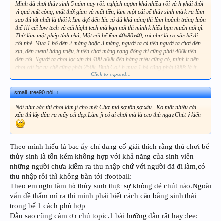
Mình đã chơi thủy sinh 5 năm nay rồi. nghịch ngợm khá nhiều rồi và h phải thôi
vì quá mất công, mất thời gian và mất tiền, làm một cái bể thủy sinh mà k ra làm
sao thì tốt nhất là thôi k làm đợi đến lúc có đủ khả năng thì làm hoành tráng luôn
thể !!! cái low tech và cái hight tech mà bạn nói thì mình k hiểu bạn muốn nói gì.
Thử làm một phép tính nhá, Một cái bể tầm 40x80x40, coi như là co sẵn bể đi
rồi nhé. Mua 1 bộ đèn 2 máng hoặc 3 máng, người ta có tiền người ta chơi đèn
xịn, đèn metal hàng triệu, ít tiền chơi máng rạng đông thì cũng phải 400k tiền
đèn rồi. Người ta chơi lọc xịn thì 400 500k đến hàng triệu cũng có, mình ít tiền
chơi cái lọc tự chế cũng phải 250k. Bình Co2 h mua 1 bộ cũng phải 600k là ít,
Click to expand...
Làm phân nền thì tự trộn lấy cũng phải 150k, còn tiền cây nữa, Tính sơ sơ ra đã
là bao nhiêu tiền rồi, mới chơi k biết đầu tư linh tinh thì chỉ tổ cây mau chết =>
tốn thêm tiền mua cây, tiền làm lại bể mà thôi. Đam mê thì cũng phải đi với có
small_tree90 nói:
↑
tiền thì mới chơi được. còn k thì làm sao mà theo được !!!!
Nói như bác thì chơi làm ji cho mệt.Chơi mà sợ tốn,sợ xấu...Ko mất nhiều cái
xấu thì lấy đâu ra mấy cái đẹp.Làm ji có ai chơi mà là cao thủ ngay.Chút ý kiến
Theo mình hiểu là bác ấy chỉ đang cố giải thích rằng thú chơi bể
thủy sinh là tốn kém không hợp với khả năng của sinh viên
những người chưa kiếm ra thu nhập chứ với người đã đi làm,có
thu nhập rồi thì không bàn tới :football:
Theo em nghĩ làm hồ thủy sinh thực sự không dễ chút nào.Ngoài
vấn đề thẩm mĩ ra thì mình phải biết cách cân bằng sinh thái
trong bể 1 cách phù hợp
Dẫu sao cũng cám ơn chủ topic.1 bài hưỡng dẫn rât hay :lee: