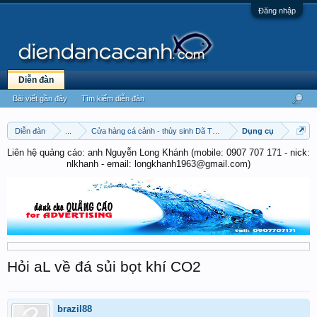
Đăng nhập
Diễn đàn
Bài viết gần đây
Tìm kiếm diễn đàn
Diễn đàn
...
Cửa hàng cá cảnh - thủy sinh Dã Tượng
Dụng cụ
Liên hệ quảng cáo: anh Nguyễn Long Khánh (mobile: 0907 707 171 - nick:
nlkhanh - email: longkhanh1963@gmail.com)
Hỏi aL về đá sủi bọt khí CO2
brazil88