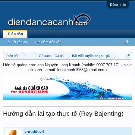
Đăng nhập
Diễn đàn
Bài viết gần đây
Tìm kiếm diễn đàn
Diễn đàn
...
Gà cảnh - Gà đá
Bài viết tuyển chọn - gà
Liên hệ quảng cáo: anh Nguyễn Long Khánh (mobile: 0907 707 171 - nick:
nlkhanh - email: longkhanh1963@gmail.com)
Hướng dẫn lai tạo thực tế (Rey Bajenting)
vnreddevil