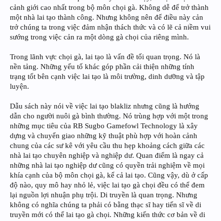
cảnh giới cao nhất trong bộ môn chọi gà. Không dễ để trở thành
một nhà lai tạo thành công. Nhưng không nên để điều này cản
trở chúng ta trong việc đảm nhận thách thức và có lẽ cả niềm vui
sướng trong việc cản ra một dòng gà chọi của riêng mình.
Trong lãnh vực chọi gà, lai tạo là vấn đề tối quan trọng. Nó là
nền tảng. Những yếu tố khác góp phần cải thiện những tính
trạng tốt bên cạnh việc lai tạo là môi trường, dinh dưỡng và tập
luyện.
Dẫu sách này nói về việc lai tạo blakliz nhưng cũng là hướng
dẫn cho người nuôi gà bình thường. Nó trùng hợp với một trong
những mục tiêu của RB Sugbo Gamefowl Technology là xây
dựng và chuyển giao những kỹ thuật phù hợp với hoàn cảnh
chung của các sư kê với yêu cầu thu hẹp khoảng cách giữa các
nhà lai tạo chuyên nghiệp và nghiệp dư. Quan điểm là ngay cả
những nhà lai tạo nghiệp dư cũng có quyền trải nghiệm về mọi
khía cạnh của bộ môn chọi gà, kể cả lai tạo. Cũng vậy, dù ở cấp
độ nào, quy mô hay nhỏ lẻ, việc lai tạo gà chọi đều có thể đem
lại nguồn lợi nhuận phụ trội. Di truyền là quan trọng. Nhưng
không có nghĩa chúng ta phải có bằng thạc sĩ hay tiến sĩ về di
truyền mới có thể lai tạo gà chọi. Những kiến thức cơ bản về di