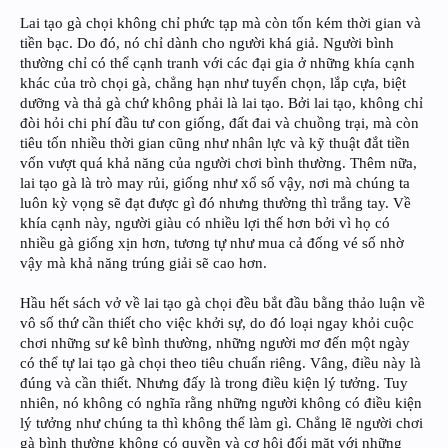
Lai tạo gà chọi không chỉ phức tạp mà còn tốn kém thời gian và
tiền bạc. Do đó, nó chỉ dành cho người khá giả. Người bình
thường chỉ có thể cạnh tranh với các đại gia ở những khía cạnh
khác của trò chọi gà, chẳng hạn như tuyển chọn, lắp cựa, biệt
dưỡng và thả gà chứ không phải là lai tạo. Bởi lai tạo, không chỉ
đòi hỏi chi phí đầu tư con giống, đất đai và chuồng trại, mà còn
tiêu tốn nhiều thời gian cũng như nhân lực và kỹ thuật đắt tiền
vốn vượt quá khả năng của người chơi bình thường. Thêm nữa,
lai tạo gà là trò may rủi, giống như xổ số vậy, nơi mà chúng ta
luôn kỳ vọng sẽ đạt được gì đó nhưng thường thì trắng tay. Về
khía cạnh này, người giàu có nhiều lợi thế hơn bởi vì họ có
nhiều gà giống xịn hơn, tương tự như mua cả đống vé số nhờ
vậy mà khả năng trúng giải sẽ cao hơn.
Hầu hết sách vở về lai tạo gà chọi đều bắt đầu bằng thảo luận về
vô số thứ cần thiết cho việc khởi sự, do đó loại ngay khỏi cuộc
chơi những sư kê bình thường, những người mơ đến một ngày
có thể tự lai tạo gà chọi theo tiêu chuẩn riêng. Vâng, điều này là
đúng và cần thiết. Nhưng đấy là trong điều kiện lý tưởng. Tuy
nhiên, nó không có nghĩa rằng những người không có điều kiện
lý tưởng như chúng ta thì không thể làm gì. Chẳng lẽ người chơi
gà bình thường không có quyền và cơ hội đối mặt với những