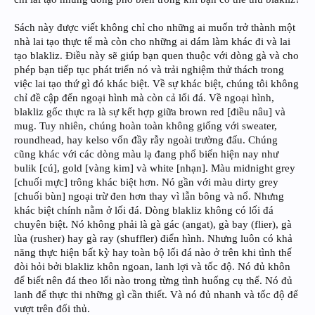
Sách này được viết không chỉ cho những ai muốn trở thành một
nhà lai tạo thực tế mà còn cho những ai dám làm khác đi và lai
tạo blakliz. Điều này sẽ giúp bạn quen thuộc với dòng gà và cho
phép bạn tiếp tục phát triển nó và trải nghiệm thử thách trong
việc lai tạo thứ gì đó khác biệt. Về sự khác biệt, chúng tôi không
chỉ đề cập đến ngoại hình mà còn cả lối đá. Về ngoại hình,
blakliz gốc thực ra là sự kết hợp giữa brown red [điều nâu] và
mug. Tuy nhiên, chúng hoàn toàn không giống với sweater,
roundhead, hay kelso vốn đầy rẫy ngoài trường đấu. Chúng
cũng khác với các dòng màu lạ đang phổ biến hiện nay như
bulik [cú], gold [vàng kim] và white [nhạn]. Màu midnight grey
[chuối mực] trông khác biệt hơn. Nó gần với màu dirty grey
[chuối bùn] ngoại trừ đen hơn thay vì lẫn bông và nổ. Nhưng
khác biệt chính nằm ở lối đá. Dòng blakliz không có lối đá
chuyên biệt. Nó không phải là gà gác (angat), gà bay (flier), gà
lùa (rusher) hay gà ray (shuffler) điển hình. Nhưng luôn có khả
năng thực hiện bất kỳ hay toàn bộ lối đá nào ở trên khi tình thế
đòi hỏi bởi blakliz khôn ngoan, lanh lợi và tốc độ. Nó đủ khôn
để biết nên đá theo lối nào trong từng tình huống cụ thể. Nó đủ
lanh để thực thi những gì cần thiết. Và nó đủ nhanh và tốc độ để
vượt trên đối thủ.