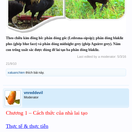
Theo chiều kim đồng hồ: phân dòng gốc (Ledesma-sipsip); phân dòng blakliz
plus (ghép blue face) và phân dòng midnight grey (ghép Aguirre grey). Năm
con trống xuất sắc được dùng để lai tạo ba phân dòng blakliz.
Last edited by a moderator:
5/3/16
21/9/10
xaluanchien
thích bài này.
vnreddevil
Moderator
Chương 1 – Cách thức của nhà lai tạo
Thực tế & thực tiễn