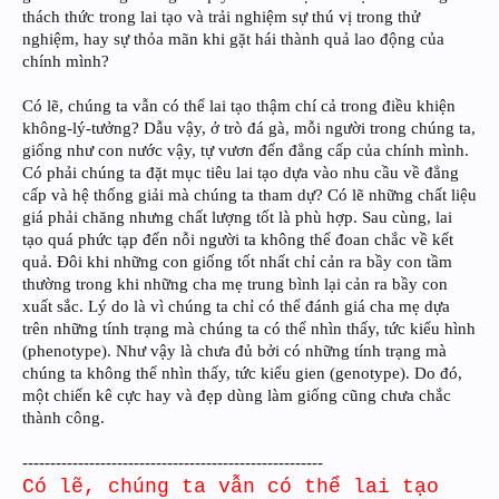
thách thức trong lai tạo và trải nghiệm sự thú vị trong thử
nghiệm, hay sự thỏa mãn khi gặt hái thành quả lao động của
chính mình?
Có lẽ, chúng ta vẫn có thể lai tạo thậm chí cả trong điều khiện
không-lý-tưởng? Dẫu vậy, ở trò đá gà, mỗi người trong chúng ta,
giống như con nước vậy, tự vươn đến đẳng cấp của chính mình.
Có phải chúng ta đặt mục tiêu lai tạo dựa vào nhu cầu về đẳng
cấp và hệ thống giải mà chúng ta tham dự? Có lẽ những chất liệu
giá phải chăng nhưng chất lượng tốt là phù hợp. Sau cùng, lai
tạo quá phức tạp đến nỗi người ta không thể đoan chắc về kết
quả. Đôi khi những con giống tốt nhất chỉ cản ra bầy con tầm
thường trong khi những cha mẹ trung bình lại cản ra bầy con
xuất sắc. Lý do là vì chúng ta chỉ có thể đánh giá cha mẹ dựa
trên những tính trạng mà chúng ta có thể nhìn thấy, tức kiểu hình
(phenotype). Như vậy là chưa đủ bởi có những tính trạng mà
chúng ta không thể nhìn thấy, tức kiểu gien (genotype). Do đó,
một chiến kê cực hay và đẹp dùng làm giống cũng chưa chắc
thành công.
------------------------------------------------------
Có lẽ, chúng ta vẫn có thể lai tạo