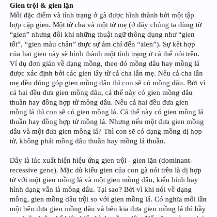
Gien trội & gien lặn
Mỗi đặc điểm và tính trạng ở gà được hình thành bởi một tập
hợp cặp gien. Một từ cha và một từ mẹ (ở đây chúng ta dùng từ
“gien” nhưng đôi khi những thuật ngữ thông dụng như “gien
tốt”, “gien màu chân” thực sự ám chỉ đến “alen”). Sự kết hợp
của hai gien này sẽ hình thành một tính trạng ở cá thể nói trên.
Ví dụ đơn giản về dạng mồng, theo đó mồng dâu hay mồng lá
được xác định bởi các gien lấy từ cả cha lẫn mẹ. Nếu cả cha lẫn
mẹ đều đóng góp gien mồng dâu thì con sẽ có mồng dâu. Bởi vì
cả hai đều đưa gien mồng dâu, cá thể này có gien mồng dâu
thuần hay đồng hợp tử mồng dâu. Nếu cả hai đều đưa gien
mồng lá thì con sẽ có gien mồng lá. Cá thể này có gien mồng lá
thuần hay đồng hợp tử mồng lá. Nhưng nếu một đưa gien mồng
dâu và một đưa gien mồng lá? Thì con sẽ có dạng mồng dị hợp
tử, không phải mồng dâu thuần hay mồng lá thuần.
Đây là lúc xuất hiện hiệu ứng gien trội - gien lặn (dominant-
recessive gene). Mặc dù kiểu gien của con gà nói trên là dị hợp
tử với một gien mồng lá và một gien mồng dâu, kiểu hình hay
hình dạng vẫn là mồng dâu. Tại sao? Bởi vì khi nói về dạng
mồng, gien mồng dâu trội so với gien mồng lá. Có nghĩa mỗi lần
một bên đưa gien mồng dâu và bên kia đưa gien mồng lá thì bầy