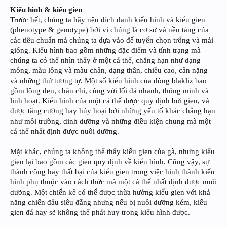
Kiểu hình & kiểu gien
Trước hết, chúng ta hãy nêu đích danh kiểu hình và kiểu gien
(phenotype & genotype) bởi vì chúng là cơ sở và nền tảng của
các tiêu chuẩn mà chúng ta dựa vào để tuyển chọn trống và mái
giống. Kiểu hình bao gồm những đặc điểm và tính trạng mà
chúng ta có thể nhìn thấy ở một cá thể, chẳng hạn như dạng
mồng, màu lông và màu chân, dạng thân, chiều cao, cân nặng
và những thứ tương tự. Một số kiểu hình của dòng blakliz bao
gồm lông đen, chân chì, cùng với lối đá nhanh, thông minh và
linh hoạt. Kiểu hình của một cá thể được quy định bởi gien, và
được tăng cường hay hủy hoại bởi những yếu tố khác chẳng hạn
như môi trường, dinh dưỡng và những điều kiện chung mà một
cá thể nhất định được nuôi dưỡng.
Mặt khác, chúng ta không thể thấy kiểu gien của gà, nhưng kiểu
gien lại bao gồm các gien quy định về kiểu hình. Cũng vậy, sự
thành công hay thất bại của kiểu gien trong việc hình thành kiểu
hình phụ thuộc vào cách thức mà một cá thể nhất định được nuôi
dưỡng. Một chiến kê có thể được thừa hưởng kiểu gien với khả
năng chiến đấu siêu đẳng nhưng nếu bị nuôi dưỡng kém, kiểu
gien đá hay sẽ không thể phát huy trong kiểu hình được.