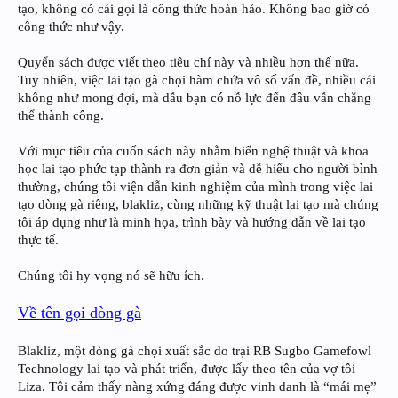
tạo, không có cái gọi là công thức hoàn hảo. Không bao giờ có
công thức như vậy.
Quyển sách được viết theo tiêu chí này và nhiều hơn thế nữa.
Tuy nhiên, việc lai tạo gà chọi hàm chứa vô số vấn đề, nhiều cái
không như mong đợi, mà dẫu bạn có nỗ lực đến đâu vẫn chẳng
thể thành công.
Với mục tiêu của cuốn sách này nhằm biến nghệ thuật và khoa
học lai tạo phức tạp thành ra đơn giản và dễ hiểu cho người bình
thường, chúng tôi viện dẫn kinh nghiệm của mình trong việc lai
tạo dòng gà riêng, blakliz, cùng những kỹ thuật lai tạo mà chúng
tôi áp dụng như là minh họa, trình bày và hướng dẫn về lai tạo
thực tế.
Chúng tôi hy vọng nó sẽ hữu ích.
Về tên gọi dòng gà
Blakliz, một dòng gà chọi xuất sắc do trại RB Sugbo Gamefowl
Technology lai tạo và phát triển, được lấy theo tên của vợ tôi
Liza. Tôi cảm thấy nàng xứng đáng được vinh danh là “mái mẹ”