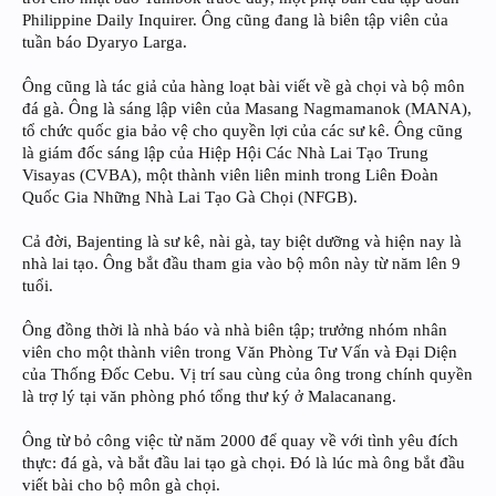
Philippine Daily Inquirer. Ông cũng đang là biên tập viên của
tuần báo Dyaryo Larga.
Ông cũng là tác giả của hàng loạt bài viết về gà chọi và bộ môn
đá gà. Ông là sáng lập viên của Masang Nagmamanok (MANA),
tổ chức quốc gia bảo vệ cho quyền lợi của các sư kê. Ông cũng
là giám đốc sáng lập của Hiệp Hội Các Nhà Lai Tạo Trung
Visayas (CVBA), một thành viên liên minh trong Liên Đoàn
Quốc Gia Những Nhà Lai Tạo Gà Chọi (NFGB).
Cả đời, Bajenting là sư kê, nài gà, tay biệt dưỡng và hiện nay là
nhà lai tạo. Ông bắt đầu tham gia vào bộ môn này từ năm lên 9
tuổi.
Ông đồng thời là nhà báo và nhà biên tập; trưởng nhóm nhân
viên cho một thành viên trong Văn Phòng Tư Vấn và Đại Diện
của Thống Đốc Cebu. Vị trí sau cùng của ông trong chính quyền
là trợ lý tại văn phòng phó tổng thư ký ở Malacanang.
Ông từ bỏ công việc từ năm 2000 để quay về với tình yêu đích
thực: đá gà, và bắt đầu lai tạo gà chọi. Đó là lúc mà ông bắt đầu
viết bài cho bộ môn gà chọi.