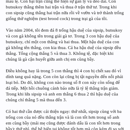
mau lẹ. Con bại trận cũng thể hiện sự gan lỳ và dẻo dai. Con
butsukoy thắng thêm hai trận và thua ở trận thứ tư. Trong khi
con sipsip cũng thắng hai trận nữa rồi về vườn và trở thành trống
giống thử nghiệm (test brood cock) trong trại gà của tôi.
Vào năm 2004, tôi đem đá 8 trống hậu duệ của sipsip, butsukoy
và con gà không tên trong giải gà tơ. Trong 3 con hậu duệ của
butsukoy, chỉ một con thắng và hai thua. Một hậu duệ của con
gà không tên thắng, con kia thua. Cả ba hậu duệ của sipsip đều
thắng. Tổng cộng thắng 5 và thua 3. Không tệ, đặc biệt khi
chúng là gà cận huyết giữa anh chị em cùng bầy.
Điều không hay là trong 5 con thắng thì 4 con bị chết sau đó vì
dính tang quá nặng. Con còn lại cũng bị tật nguyền đến nỗi phải
loại bỏ. Do đó, không con nào trong số 8 con này còn sống để
đá tiếp. Một hồi chuông cảnh báo nữa là tỷ lệ thắng trận giảm.
Trong khi lứa sipsip và anh em thắng 6 thua 2 thì hậu duệ của
chúng chỉ thắng 5 mà thua đến 3.
Có hai thứ cần được cải thiện ngay: thứ nhất, sipsip cùng với ba
trống con của nó đều thắng trận và là con tốt hơn trong số anh
em cùng bầy (mái mẹ cũng được đánh dấu là con tốt hơn trong
bầy); thứ nhì, thế hệ hiện tại không tốt hơn mà còn kém đi so với