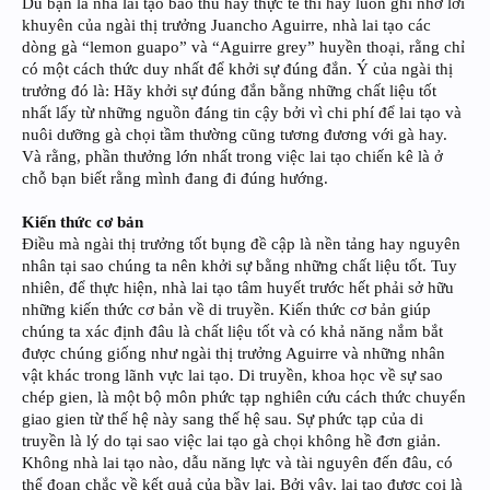
Dù bạn là nhà lai tạo bảo thủ hay thực tế thì hãy luôn ghi nhớ lời
khuyên của ngài thị trưởng Juancho Aguirre, nhà lai tạo các
dòng gà “lemon guapo” và “Aguirre grey” huyền thoại, rằng chỉ
có một cách thức duy nhất để khởi sự đúng đắn. Ý của ngài thị
trưởng đó là: Hãy khởi sự đúng đắn bằng những chất liệu tốt
nhất lấy từ những nguồn đáng tin cậy bởi vì chi phí để lai tạo và
nuôi dưỡng gà chọi tầm thường cũng tương đương với gà hay.
Và rằng, phần thưởng lớn nhất trong việc lai tạo chiến kê là ở
chỗ bạn biết rằng mình đang đi đúng hướng.
Kiến thức cơ bản
Điều mà ngài thị trưởng tốt bụng đề cập là nền tảng hay nguyên
nhân tại sao chúng ta nên khởi sự bằng những chất liệu tốt. Tuy
nhiên, để thực hiện, nhà lai tạo tâm huyết trước hết phải sở hữu
những kiến thức cơ bản về di truyền. Kiến thức cơ bản giúp
chúng ta xác định đâu là chất liệu tốt và có khả năng nắm bắt
được chúng giống như ngài thị trưởng Aguirre và những nhân
vật khác trong lãnh vực lai tạo. Di truyền, khoa học về sự sao
chép gien, là một bộ môn phức tạp nghiên cứu cách thức chuyển
giao gien từ thế hệ này sang thế hệ sau. Sự phức tạp của di
truyền là lý do tại sao việc lai tạo gà chọi không hề đơn giản.
Không nhà lai tạo nào, dẫu năng lực và tài nguyên đến đâu, có
thể đoan chắc về kết quả của bầy lai. Bởi vậy, lai tạo được coi là