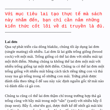
------------------------------------------------------
Với mục tiêu lai tạo thực tế mà sách
này nhắm đến, bạn chỉ cần nắm những
kiến thức cốt lõi về di truyền là đủ.
------------------------------------------------------
Lai đơn
Qua sự phát triển của dòng blakliz, chúng tôi áp dụng lai đơn
(single mating) rất nhiều. Lai đơn là lai giữa trống giống (brood
cock) với một mái. Trống giống có thể lai đơn với nhiều mái tại
một thời điểm. Nhưng chúng ta không thể lai đơn một mái với
nhiều trống giống tại một thời điểm. Chúng ta có thể lai đơn một
trống giống với nhiều mái bằng cách tách riêng từng con và thả
xoay tua gà trống trong số những con mái. Trứng phải được
đánh dấu theo từng ổ để sau này xác định nguồn gốc từ mái nào
và đánh dấu cả gà con.
Chúng ta cũng có thể lai đơn thậm chí trong trường hợp thả gà
trống cùng với bầy mái trong một “sân” (yard) với nhiều bẫy ổ
(trap nest). Bẫy ổ, như tên gọi, được thiết kế để nhốt gà mái khi