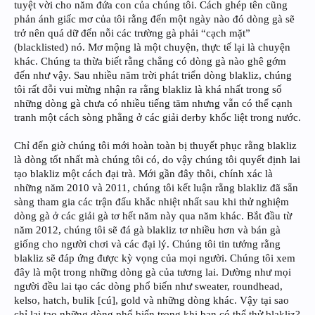
tuyệt vời cho năm đứa con của chúng tôi. Cách ghép tên cũng
phản ánh giấc mơ của tôi rằng đến một ngày nào đó dòng gà sẽ
trở nên quá dữ đến nỗi các trường gà phải “cạch mặt”
(blacklisted) nó. Mơ mộng là một chuyện, thực tế lại là chuyện
khác. Chúng ta thừa biết rằng chẳng có dòng gà nào ghê gớm
đến như vậy. Sau nhiều năm trời phát triển dòng blakliz, chúng
tôi rất đỗi vui mừng nhận ra rằng blakliz là khá nhất trong số
những dòng gà chưa có nhiều tiếng tăm nhưng vẫn có thể cạnh
tranh một cách sòng phẳng ở các giải derby khốc liệt trong nước.
Chỉ đến giờ chúng tôi mới hoàn toàn bị thuyết phục rằng blakliz
là dòng tốt nhất mà chúng tôi có, do vậy chúng tôi quyết định lai
tạo blakliz một cách đại trà. Mới gần đây thôi, chính xác là
những năm 2010 và 2011, chúng tôi kết luận rằng blakliz đã sẵn
sàng tham gia các trận đấu khắc nhiệt nhất sau khi thử nghiệm
dòng gà ở các giải gà tơ hết năm này qua năm khác. Bắt đầu từ
năm 2012, chúng tôi sẽ đá gà blakliz tơ nhiều hơn và bán gà
giống cho người chơi và các đại lý. Chúng tôi tin tưởng rằng
blakliz sẽ đáp ứng được kỳ vọng của mọi người. Chúng tôi xem
đây là một trong những dòng gà của tương lai. Dường như mọi
người đều lai tạo các dòng phổ biến như sweater, roundhead,
kelso, hatch, bulik [cú], gold và những dòng khác. Vậy tại sao
chỉ lai tạo những dòng phổ biến trong khi bạn có thể thử blakliz?