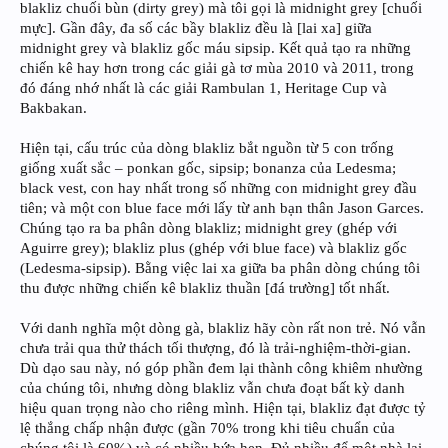
blakliz chuối bùn (dirty grey) mà tôi gọi là midnight grey [chuối
mực]. Gần đây, đa số các bầy blakliz đều là [lai xa] giữa
midnight grey và blakliz gốc máu sipsip. Kết quả tạo ra những
chiến kê hay hơn trong các giải gà tơ mùa 2010 và 2011, trong
đó đáng nhớ nhất là các giải Rambulan 1, Heritage Cup và
Bakbakan.
Hiện tại, cấu trúc của dòng blakliz bắt nguồn từ 5 con trống
giống xuất sắc – ponkan gốc, sipsip; bonanza của Ledesma;
black vest, con hay nhất trong số những con midnight grey đầu
tiên; và một con blue face mới lấy từ anh bạn thân Jason Garces.
Chúng tạo ra ba phân dòng blakliz; midnight grey (ghép với
Aguirre grey); blakliz plus (ghép với blue face) và blakliz gốc
(Ledesma-sipsip). Bằng việc lai xa giữa ba phân dòng chúng tôi
thu được những chiến kê blakliz thuần [đá trường] tốt nhất.
Với danh nghĩa một dòng gà, blakliz hãy còn rất non trẻ. Nó vẫn
chưa trải qua thử thách tối thượng, đó là trải-nghiệm-thời-gian.
Dù dạo sau này, nó góp phần đem lại thành công khiêm nhường
của chúng tôi, nhưng dòng blakliz vẫn chưa đoạt bất kỳ danh
hiệu quan trọng nào cho riêng mình. Hiện tại, blakliz đạt được tỷ
lệ thắng chấp nhận được (gần 70% trong khi tiêu chuẩn của