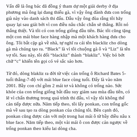
Vấn đề là ông bác đã đồng ý tham dự một giải derby ở địa
phương mà ông lại đang thiếu gà, vì vậy ông đành đưa con trống
già này vào danh sách thi đấu. Dẫu vậy ông đùa rằng tôi hãy
quay lại sau giải bởi vì con điều nâu chắc chắn sẽ thắng. Rồi nó
thắng thiệt. Và tôi có con trống giống đầu tiên. Bác tôi cũng tặng
một con mái blue face hàng nhập mà một khách hàng đưa cho
ông. Tôi bắt cặp gà về nhà, tự nghĩ ra cái tên blackliz cho dòng
gà mà chúng tạo ra. “Black” là vì tôi chuộng gà ô và “Liz” là tên
vợ tôi. Sau này, tôi đổi “blackliz” thành “blakliz”. Việc bỏ bớt
chữ “c” khiến tên gọi có vẻ sắc sảo hơn.
Từ đó, dòng blakliz ra đời từ việc cản trống ô Richard Bates 5-
tuổi thắng-7-độ với mái blue face cùng tuổi. Đấy là vào năm
2001. Bầy con chỉ gồm 2 mái tơ và không có trống nào. Sức
khỏe của con trống giống bắt đầu suy giảm sau mùa đầu tiên, có
lẽ vì chấn thương trong quá trình thi đấu, vì vậy tôi không thể
cản tiếp được nữa. Năm tiếp theo, tôi lấy ponkan, con trống gốc
mà về sau tạo ra dòng ponkan của chúng tôi. Bên cạnh đó,
ponkan cũng được cản với một trong hai mái ô từ bầy điều nâu x
blue face. Năm tiếp theo, một vài mái ô con được cản ngược về
trống ponkan theo kiểu lai dòng cha.