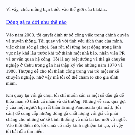
Vì vậy, chúc mừng bạn bước vào thế giới của blakliz.
Dòng gà ra đời như thế nào
Vào năm 2000, tôi quyết định từ bỏ công việc trong chính quyền
và truyền thông. Tôi quay về với tình yêu đích thực của mình,
việc chăm sóc gà chọi. Sau rốt, tôi từng hoạt động trong lãnh
vực này khá lâu trước khi trở thành một nhà báo, nhân viên PR
và tư vấn quan hệ công. Tôi là tay biệt dưỡng và thả gà chuyên
nghiệp ở Cebu trong gần hai thập kỷ vào những năm 1970 và
1980. Thượng đế cho tôi thành công trong vai trò một sư kê
chuyên nghiệp, nhờ vậy mà tôi có thể chăm lo cho gia đình
mình.
Khi quay lại với gà chọi, tôi chỉ muốn cản ra một số đầu gà để
thỏa mãn sở thích cá nhân và đá trường. Nhưng về sau, qua gợi
ý của một người bạn rất thân Erning Panuncillo (đã mất), [tôi
cản] để cung cấp những dòng gà chất lượng với giá cả phải
chăng cho những sư kê bình thường và nhà lai tạo mới vô nghề.
Vào thời điểm đó, tôi chưa có mấy kinh nghiệm lai tạo, vì vậy
tôi bắt đầu tìm hiểu.