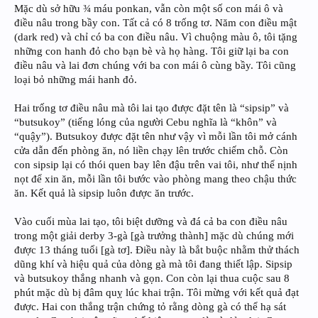
Mặc dù sở hữu ¾ máu ponkan, vẫn còn một số con mái ô và
điều nâu trong bầy con. Tất cả có 8 trống tơ. Năm con điều mật
(dark red) và chỉ có ba con điều nâu. Vì chuộng màu ô, tôi tặng
những con hanh đỏ cho bạn bè và họ hàng. Tôi giữ lại ba con
điều nâu và lai đơn chúng với ba con mái ô cùng bầy. Tôi cũng
loại bỏ những mái hanh đỏ.
Hai trống tơ điều nâu mà tôi lai tạo được đặt tên là “sipsip” và
“butsukoy” (tiếng lóng của người Cebu nghĩa là “khôn” và
“quậy”). Butsukoy được đặt tên như vậy vì mỗi lần tôi mở cánh
cửa dẫn đến phòng ăn, nó liền chạy lên trước chiếm chỗ. Còn
con sipsip lại có thói quen bay lên đậu trên vai tôi, như thể nịnh
nọt để xin ăn, mỗi lần tôi bước vào phòng mang theo chậu thức
ăn. Kết quả là sipsip luôn được ăn trước.
Vào cuối mùa lai tạo, tôi biệt dưỡng và đá cả ba con điều nâu
trong một giải derby 3-gà [gà trưởng thành] mặc dù chúng mới
được 13 tháng tuổi [gà tơ]. Điều này là bắt buộc nhằm thử thách
dũng khí và hiệu quả của dòng gà mà tôi đang thiết lập. Sipsip
và butsukoy thắng nhanh và gọn. Con còn lại thua cuộc sau 8
phút mặc dù bị đâm quỵ lúc khai trận. Tôi mừng với kết quả đạt
được. Hai con thắng trận chứng tỏ rằng dòng gà có thể hạ sát