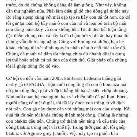
trước, do đó chúng không đáng để làm giống. Như vậy, không
cần thử nghiệm nữa. Phải làm điều gì đó cho dòng gà từ lúc này.
Rõ ràng sipsip cùng với mái cặp tạo ra bầy con đá tốt hơn, do đó
tôi giữ lại toàn bộ bầy mái ô con của nó và loại bỏ toàn bộ mái
con dòng butsukoy và con không tên. Tôi đi đến kết luận rằng
đặc điểm chung của cả bầy là đá chậm bởi vì dù ăn hay thua thì
chúng vẫn dính tang nặng. Cùng với Erning và những bạn bè
khác, chúng tôi xác định nguyên nhân nằm ở chỗ thiếu tốc độ.
Chúng đá mạnh và đâm tốt nhưng chưa đủ nhanh để tận dụng
lợi thế hoặc tránh cú trả đòn của địch thủ. Giải pháp của chúng
tôi là ghép dòng tốc độ vào.
Cơ hội đã đến vào năm 2005, khi Jessie Ledesma thắng giải
derby gà tơ PAGBA. Trận cuối cùng ông đá con ô bonanza mà
nó giúp ông đoạt giải vô địch bằng lối hạ sát siêu chớp nhoáng.
Nhờ mối quan hệ của người bạn và chiến hữu đá gà Raul Ebeo,
người cũng có mặt ở giải, tôi đã lấy được con trống tơ vô địch
nói trên. Con gà này được cản với những mái con của sipsip. Kết
quả rất tốt nên tôi khóa chúng thành một dòng. Chúng là những
con blakliz đầu tiên. Chúng trở thành nền tảng và cấu trúc của
dòng blakliz trong một vài thế hệ. Trong thời gian đó, tôi ghép
blakliz với Aguirre grey [chuối]. Việc này tạo ra phiên bản