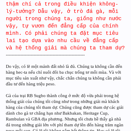
thậm chí cả trong điều khiện không-
lý-tưởng? Dẫu vậy, ở trò đá gà, mỗi
người trong chúng ta, giống như nước
vậy, tự vươn đến đẳng cấp của chính
mình. Có phải chúng ta đặt mục tiêu
lai tạo dựa vào nhu cầu về đẳng cấp
và hệ thống giải mà chúng ta tham dự?
------------------------------------------------------
Do vậy, có lẽ một mảnh đất nhỏ là đủ. Chúng ta không cần đến
hàng hec-ta nếu chỉ nuôi đôi ba chục trống tơ mỗi mùa. Và với
mục tiêu sản xuất như vậy, chắc chắn chúng ta không cần phải
đầu tư đến hàng triệu peso.
Gà của trại RB Sugbo thành công ở mức độ vừa phải trong hệ
thống giải của chúng tôi cũng như trong những giải mà khách
hàng của chúng tôi tham dự. Chúng cũng được tham dự các giải
dành cho gà tơ chẳng hạn như Bakbakan, Heritage Cup,
Rambulan và GBA địa phương. Nhưng tôi chưa hề thấy gà nhà
đá trong những giải lớn với phí tham dự lên đến hàng trăm ngàn
peso mỗi con. Có lẽ tôi không nắm hết thông tin. Hay có lẽ tôi