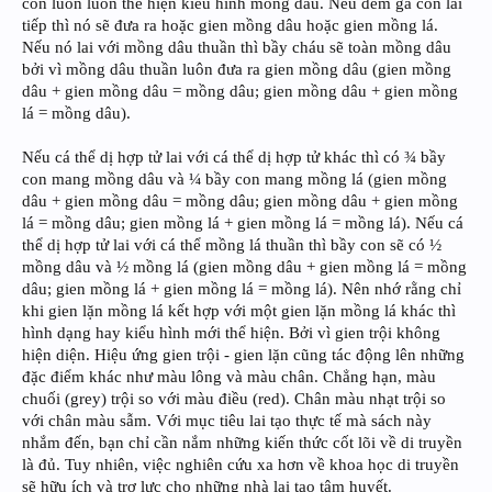
con luôn luôn thể hiện kiểu hình mồng dâu. Nếu đem gà con lai
tiếp thì nó sẽ đưa ra hoặc gien mồng dâu hoặc gien mồng lá.
Nếu nó lai với mồng dâu thuần thì bầy cháu sẽ toàn mồng dâu
bởi vì mồng dâu thuần luôn đưa ra gien mồng dâu (gien mồng
dâu + gien mồng dâu = mồng dâu; gien mồng dâu + gien mồng
lá = mồng dâu).
Nếu cá thể dị hợp tử lai với cá thể dị hợp tử khác thì có ¾ bầy
con mang mồng dâu và ¼ bầy con mang mồng lá (gien mồng
dâu + gien mồng dâu = mồng dâu; gien mồng dâu + gien mồng
lá = mồng dâu; gien mồng lá + gien mồng lá = mồng lá). Nếu cá
thể dị hợp tử lai với cá thể mồng lá thuần thì bầy con sẽ có ½
mồng dâu và ½ mồng lá (gien mồng dâu + gien mồng lá = mồng
dâu; gien mồng lá + gien mồng lá = mồng lá). Nên nhớ rằng chỉ
khi gien lặn mồng lá kết hợp với một gien lặn mồng lá khác thì
hình dạng hay kiểu hình mới thể hiện. Bởi vì gien trội không
hiện diện. Hiệu ứng gien trội - gien lặn cũng tác động lên những
đặc điểm khác như màu lông và màu chân. Chẳng hạn, màu
chuối (grey) trội so với màu điều (red). Chân màu nhạt trội so
với chân màu sẫm. Với mục tiêu lai tạo thực tế mà sách này
nhắm đến, bạn chỉ cần nắm những kiến thức cốt lõi về di truyền
là đủ. Tuy nhiên, việc nghiên cứu xa hơn về khoa học di truyền
sẽ hữu ích và trợ lực cho những nhà lai tạo tâm huyết.