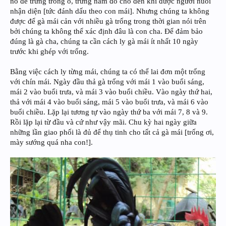
nó đẻ trứng trong ổ, trứng nằm đó cho đến khi được người nuôi
nhận diện [tức đánh dấu theo con mái]. Nhưng chúng ta không
được để gà mái cản với nhiều gà trống trong thời gian nói trên
bởi chúng ta không thể xác định đâu là con cha. Để đảm bảo
đúng là gà cha, chúng ta cần cách ly gà mái ít nhất 10 ngày
trước khi ghép với trống.
Bằng việc cách ly từng mái, chúng ta có thể lai đơn một trống
với chín mái. Ngày đầu thả gà trống với mái 1 vào buổi sáng,
mái 2 vào buổi trưa, và mái 3 vào buổi chiều. Vào ngày thứ hai,
thả với mái 4 vào buổi sáng, mái 5 vào buổi trưa, và mái 6 vào
buổi chiều. Lặp lại tương tự vào ngày thứ ba với mái 7, 8 và 9.
Rồi lặp lại từ đầu và cứ như vậy mãi. Chu kỳ hai ngày giữa
những lần giao phối là đủ để thụ tinh cho tất cả gà mái [trống ơi,
mày sướng quá nha con!].