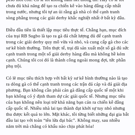
chưa đủ khả năng để tạo ra chiến kê vào hàng đẳng cấp nhất
trong nước, nhưng tôi tự an ủi rằng gà nhà có thể cạnh tranh
sòng phẳng trong các giải derby khắc nghiệt nhất ở bất kỳ đâu.
Điều đầu tiên là thiết lập mục tiêu thực tế. Chẳng hạn, mục đích
của trại RB Sugbo là tạo ra gà đá chất lượng đủ để cạnh tranh
trong các giải derby quy mô vừa và nhỏ, và cung cấp gà cho các
sư kê bình thường. Trên thực tế, trại đã sản xuất một số gà đủ sức
cạnh tranh trong một số giải derby hàng đầu mà không hề kém
cạnh. Chúng tôi coi đó là thành công ngoài mong đợi, tức phần
phụ trội.
Có lẽ mục tiêu thích hợp với bất kỳ sư kê bình thường nào là tạo
ra dòng gà có thể cạnh tranh trong các trận đá cáp và đá giải địa
phương. Bạn không cần phải cản gà đẳng cấp quốc tế một khi
bạn không có ý định tham dự các giải quốc tế. Nhưng mục tiêu
của bạn không nên loại trừ khả năng bạn cản ra chiến kê đẳng
cấp quốc tế. Nhiều nhà lai tạo thành đạt khởi sự tuy nhỏ nhưng
thu được kết quả to lớn. Mặt khác, tôi từng biết những đại gia bắt
đầu lai tạo với toàn “tên lửa đại bác”. Không may, sau nhiều
năm trời mà chẳng có khẩu nào chịu phát hỏa!