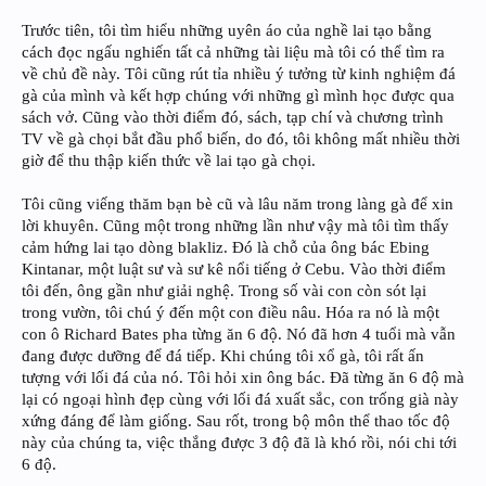
Trước tiên, tôi tìm hiểu những uyên áo của nghề lai tạo bằng
cách đọc ngấu nghiến tất cả những tài liệu mà tôi có thể tìm ra
về chủ đề này. Tôi cũng rút tỉa nhiều ý tưởng từ kinh nghiệm đá
gà của mình và kết hợp chúng với những gì mình học được qua
sách vở. Cũng vào thời điểm đó, sách, tạp chí và chương trình
TV về gà chọi bắt đầu phổ biến, do đó, tôi không mất nhiều thời
giờ để thu thập kiến thức về lai tạo gà chọi.
Tôi cũng viếng thăm bạn bè cũ và lâu năm trong làng gà để xin
lời khuyên. Cũng một trong những lần như vậy mà tôi tìm thấy
cảm hứng lai tạo dòng blakliz. Đó là chỗ của ông bác Ebing
Kintanar, một luật sư và sư kê nổi tiếng ở Cebu. Vào thời điểm
tôi đến, ông gần như giải nghệ. Trong số vài con còn sót lại
trong vườn, tôi chú ý đến một con điều nâu. Hóa ra nó là một
con ô Richard Bates pha từng ăn 6 độ. Nó đã hơn 4 tuổi mà vẫn
đang được dưỡng để đá tiếp. Khi chúng tôi xổ gà, tôi rất ấn
tượng với lối đá của nó. Tôi hỏi xin ông bác. Đã từng ăn 6 độ mà
lại có ngoại hình đẹp cùng với lối đá xuất sắc, con trống già này
xứng đáng để làm giống. Sau rốt, trong bộ môn thể thao tốc độ
này của chúng ta, việc thắng được 3 độ đã là khó rồi, nói chi tới
6 độ.