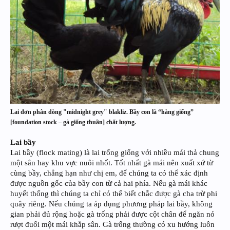
Lai đơn phân dòng "midnight grey" blakliz. Bầy con là “hàng giống”
[foundation stock – gà giống thuần] chất lượng.
Lai bầy
Lai bầy (flock mating) là lai trống giống với nhiều mái thả chung
một sân hay khu vực nuôi nhốt. Tốt nhất gà mái nên xuất xứ từ
cùng bầy, chẳng hạn như chị em, để chúng ta có thể xác định
được nguồn gốc của bầy con từ cả hai phía. Nếu gà mái khác
huyết thống thì chúng ta chỉ có thể biết chắc được gà cha trừ phi
quây riêng. Nếu chúng ta áp dụng phương pháp lai bầy, không
gian phải đủ rộng hoặc gà trống phải được cột chân để ngăn nó
rượt đuổi một mái khắp sân. Gà trống thường có xu hướng luôn