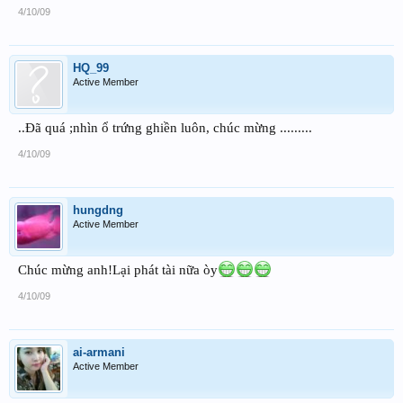
4/10/09
HQ_99
Active Member
..Đã quá ;nhìn ổ trứng ghiền luôn, chúc mừng .........
4/10/09
hungdng
Active Member
Chúc mừng anh!Lại phát tài nữa òy
4/10/09
ai-armani
Active Member