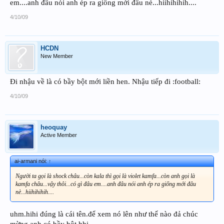
em....anh đâu nói anh ép ra giống mới đâu nè...hiihihihih....
4/10/09
HCDN
New Member
Đi nhậu về là có bầy bột mới liền hen. Nhậu tiếp đi :football:
4/10/09
heoquay
Active Member
ai-armani nói:
↑
Người ta gọi là shock châu...còn kala thì gọi là violet kamfa...còn anh gọi là
kamfa châu...vậy thôi...có gì đâu em....anh đâu nói anh ép ra giống mới đâu
nè...hiihihihih....
uhm.hihi đúng là cái tên.để xem nó lên như thế nào đả chúc