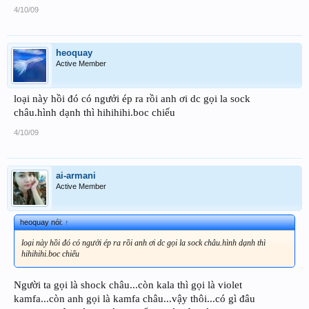
4/10/09
heoquay
Active Member
loại này hồi đó có ngưởi ép ra rồi anh ơi dc gọi la sock
châu.hình dạnh thì hihihihi.boc chiếu
4/10/09
ai-armani
Active Member
heoquay nói:
↑
loại này hồi đó có ngưởi ép ra rồi anh ơi dc gọi la sock châu.hình dạnh thì
hihihihi.boc chiếu
Người ta gọi là shock châu...còn kala thì gọi là violet
kamfa...còn anh gọi là kamfa châu...vậy thôi...có gì đâu