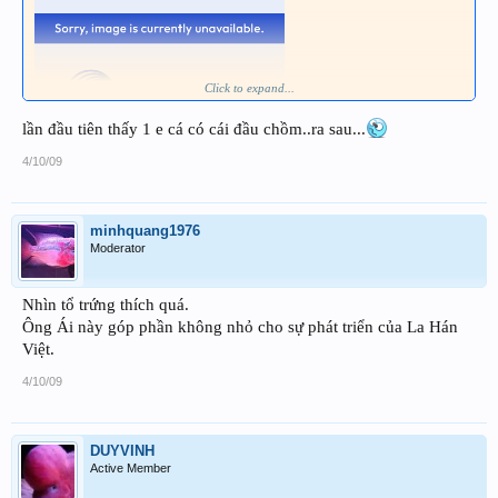
Click to expand...
lần đầu tiên thấy 1 e cá có cái đầu chồm..ra sau...
4/10/09
minhquang1976
Moderator
Nhìn tổ trứng thích quá.
Ông Ái này góp phần không nhỏ cho sự phát triển của La Hán
Thân chào
Việt.
4/10/09
DUYVINH
Active Member