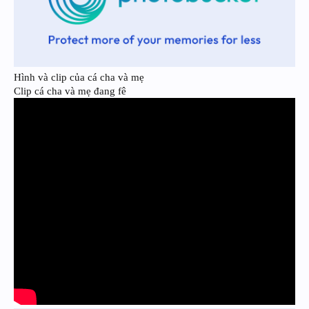
Hình và clip của cá cha và mẹ
Clip cá cha và mẹ đang fê