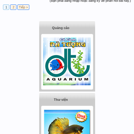
(Bạn phải đăng nhập hoặc đăng ký để phản hồi bài này.)
1
2
Tiếp >
Quảng cáo
Thư viện