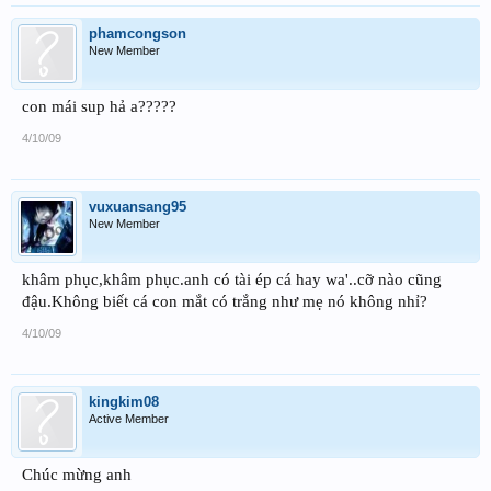
phamcongson
New Member
con mái sup hả a?????
4/10/09
vuxuansang95
New Member
khâm phục,khâm phục.anh có tài ép cá hay wa'..cỡ nào cũng
đậu.Không biết cá con mắt có trắng như mẹ nó không nhỉ?
4/10/09
kingkim08
Active Member
Chúc mừng anh