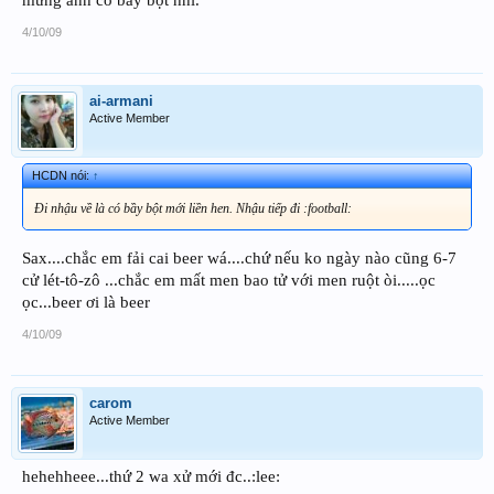
mừng anh có bầy bột hhi.
4/10/09
ai-armani
Active Member
HCDN nói:
↑
Đi nhậu về là có bầy bột mới liền hen. Nhậu tiếp đi :football:
Sax....chắc em fải cai beer wá....chứ nếu ko ngày nào cũng 6-7
cử lét-tô-zô ...chắc em mất men bao tử với men ruột òi.....ọc
ọc...beer ơi là beer
4/10/09
carom
Active Member
hehehheee...thứ 2 wa xử mới đc..:lee: