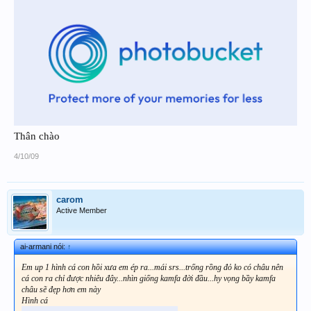
Thân chào
4/10/09
carom
Active Member
ai-armani nói:
↑
Em up 1 hình cá con hồi xưa em ép ra...mái srs...trống rồng đỏ ko có châu nên
cá con ra chỉ được nhiêu đây...nhìn giống kamfa đời đầu...hy vọng bầy kamfa
châu sẽ đẹp hơn em này
Hình cá