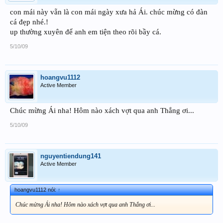
con mái này vẵn là con mái ngày xưa hả Ái. chúc mừng có đàn
cá đẹp nhé.!
up thường xuyên để anh em tiện theo rõi bầy cá.
5/10/09
hoangvu1112
Active Member
Chúc mừng Ái nha! Hôm nào xách vợt qua anh Thắng ơi...
5/10/09
nguyentiendung141
Active Member
hoangvu1112 nói:
↑
Chúc mừng Ái nha! Hôm nào xách vợt qua anh Thắng ơi...