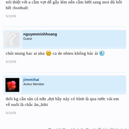
nói thiệt với a cầm vợt dễ gẫy lém nên cầm lưới sang moi đủ hốt
hết :football:
5/10/09
nguyenminhhoang
Guest
chút mung bac ai nha
ca de nhieu không bác ái
6/10/09
jimmihai
Active Member
thôi kg cần săn cá nữa ,đợi bầy này có hình là qua rước vài em
về nuôi là chắc ăn,,hihi
6/10/09