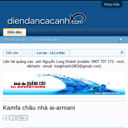
Đăng nhập
Diễn đàn
Bài viết gần đây
Tìm kiếm diễn đàn
Diễn đàn
...
Lai tạo - cá La Hán
Liên hệ quảng cáo: anh Nguyễn Long Khánh (mobile: 0907 707 171 - nick:
nlkhanh - email: longkhanh1963@gmail.com)
Kamfa châu nhà ai-armani
1
2
Tiếp >