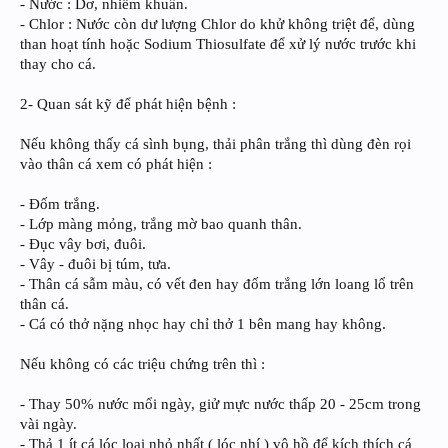
- Nước : Dơ, nhiễm khuẩn.
- Chlor : Nước còn dư lượng Chlor do khử không triệt để, dùng
than hoạt tính hoặc Sodium Thiosulfate để xử lý nước trước khi
thay cho cá.
2- Quan sát kỹ để phát hiện bệnh :
Nếu không thấy cá sình bụng, thải phân trắng thì dùng đèn rọi
vào thân cá xem có phát hiện :
- Đốm trắng.
- Lớp màng mỏng, trắng mờ bao quanh thân.
- Đục vây bơi, đuôi.
- Vây - đuôi bị túm, tưa.
- Thân cá sẫm màu, có vết đen hay đốm trắng lớn loang lổ trên
thân cá.
- Cá có thở nặng nhọc hay chỉ thở 1 bên mang hay không.
Nếu không có các triệu chứng trên thì :
- Thay 50% nước mổi ngày, giử mực nước thấp 20 - 25cm trong
vài ngày.
- Thả 1 ít cá lóc loại nhỏ nhất ( lóc nhí ) vô hồ để kích thích cá