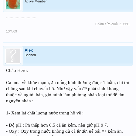
Active Member
.........................
Chỉnh sửa cuối:
21/9/11
13/4/09
Alex
Banned
Chào Hero,
Cá mua về khỏe mạnh, ăn uống bình thường được 1 tuần, chỉ trở
chứng sau khi chuyển hồ. Như vậy vấn đề phát sinh không
thuộc về người bán, giờ mình làm phương pháp loại trừ để tìm
nguyên nhân :
1- Xem lại chất lượng nước trong hồ về :
- Độ pH : Ph thấp hơn 6.5 cá ăn kém, nên giử pH ở 7.
- Oxy : Oxy trong nước không đủ cá lừ đừ, uể oải => kém ăn.