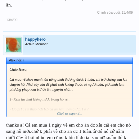
ăn.
Chỉnh sửa cuối:
13/4/09
13/4/09
happyhero
Active Member
Alex nói:
↑
Chào Hero,
Cá mua về khỏe mạnh, ăn uống bình thường được 1 tuần, chỉ trở chứng sau khi
chuyển hồ. Như vậy vấn đề phát sinh không thuộc về người bán, giờ mình làm
phương pháp loại trừ để tìm nguyên nhân :
1- Xem lại chất lượng nước trong hồ về :
- Độ pH : Ph thấp hơn 6.5 cá ăn kém, nên giử pH ở 7.
Click to expand...
- Oxy : Oxy trong nước không đủ cá lừ đừ, uể oải => kém ăn.
- Nước : Dơ, nhiễm khuẩn.
- Chlor : Nước còn dư lượng Chlor do khử không triệt để, dùng than hoạt tính
thanks a! Cá em mua 1 ngày về em cho ăn đc xíu cái em cho nó
hoặc Sodium Thiosulfate để xử lý nước trước khi thay cho cá.
sang hồ mới.chứ k phải về cho ăn đc 1 tuần.từ đó nó cứ nằm
dưới đáy ít bơi nhìu. em cũng k hỉu lí do tại sao nữa.nấm thì k
2- Quan sát kỹ để phát hiện bệnh :