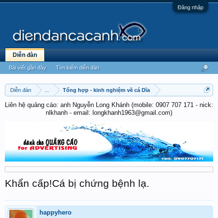
Đăng nhập
Diễn đàn
Bài viết gần đây
Tìm kiếm diễn đàn
Diễn đàn
...
Tổng hợp - kinh nghiệm về cá Dĩa
Liên hệ quảng cáo: anh Nguyễn Long Khánh (mobile: 0907 707 171 - nick:
nlkhanh - email: longkhanh1963@gmail.com)
Khẩn cấp!Cá bị chứng bệnh lạ.
happyhero