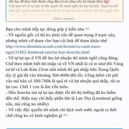
tiền bạc để thực hiện thành công đâu (vì nó cũng siêu lợi nhuận lắm).
.
Còn bạn nói về sự bảo vệ độc quyền thì mình nghĩ cái này hơi khó. Người ta chỉ
dám độc quyền chuyện tên các loài cá và xuất xứ của nó thôi, còn độc quyền cho
nuôi sinh sản thì tôi nghĩ là khó.
Click to expand...
Lại nói về sự độc quyền, thời mình còn nuôi cá sinh sản, khi các làng nghề cá
của VN (Yên Phụ) bắt đầu nhập các loại cá mới về (bảy màu đuôi xoè, chân trâu
Bạn cho mình tiếp tục đóng góp ý kiến nha ^^
Nhật...), chính dân làng cá nhà ta khi sinh sản được xong bán ra ngoài thị
trường cũng toàn chỉ bán con đực. :wallbash:Nhưng chỉ được chừng đôi ba
- Về nguồn gốc cá thì ko phải vấn đề quan trọng ở topic này,
tháng thì thất bại với phương sách này.
nhưng mình cứ share cho bạn cái link để tham khảo nhé
http://www.diendancacanh.com/forum/ca-canh-nuoc-
Về cá trưởng thành để có thể sinh sản: Cái này thì cũng khó nói chính xác được,
ngot/31862-lionhead-ranchu-hay-lionchu.html
nó còn tuỳ loại và chế độ chăm sóc dinh dưỡng. Căn cứ vào dáng cá để xác định
cá đã vào giai đoạn trưởng thành và có thể sinh đẻ được thôi.
- Về tự lai tạo ở VN để thu lợi nhuận thì mình nghĩ cũng đúng.
Chứ theo mình biết thì nhập cá về VN nhất là cá to như đôi Vàng
sư tử và Lưu Kim 23cm nhà mình thì giá nhập bên Trung Quốc
tùy tỷ giá đã vào khoảng 300-400k/đôi rồi. Công thêm chi phí
vào mà bán có 500-700k là quá rẻ và lợi nhuận quá thấp, rủi ro
lại cao. Chết 1 con là âm vốn luôn.
- Nếu lionchu mà tự lai tạo được rồi thì thị trường đã ko hiếm
đến thế. Hiện nay chỉ thấy phần lớn là Lan Thọ (Lionhead giống
xấu, mà cũng ko nhiều)
- Về việc độc quyền thì mình chỉ dịch web nước ngoài ra thôi
chứ cũng ko có kinh nghiệm gì ^^