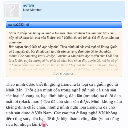
softvn
New Member
panda1983 nói:
↑
Mình đi khắp các hàng cá cảnh ở Hà Nội. Hỏi rất nhiều lần câu hỏi: Mấy em
này có đẻ được ko, con nào là đực, cái? 100% câu trả lời là: Có đẻ được đâu mà
quan tâm.
Bác softvn cho ý kiến về việc này nhé. Theo mình thì các chủ trại cá Trung Quốc
có 1 nguyên tắc bất di bất dịch là triệt sản cá vàng đem bán để ko cho nhân
giống. Các bạn cũng lưu ý về việc Lionchu là sản phẩm độc quyền của Thái Lan.
Gọi là độc quyền chứng tỏ họ phải có cách bảo vệ sự độc quyền đó, mà ko có gì
dứt điểm bằng việc làm cho cá bán ra thị trường mất khả năng sinh sản. Thông
tin này mình xem trên web cá vàng nước ngoài, có thể thông tin này ko còn chính
Click to expand...
xác. Mong anh em bổ sung thêm.
Theo mình được biết thì giống Lionchu là loại cá nguồn gốc từ
Bạn hiểu lầm ý câu hỏi rồi, ý bạn này hỏi trưởng thành để có thể bắt đầu sinh
Nhật Bản. Thời gian mình còn trong nghề thì nuôi cá sinh sản
sản ý.
các loại cá vàng ta, hạc đình hồng, đầu lân (oranda) ba đuôi đen
mắt lồi (black moor) đều đã cho sinh sản được. Mình không dám
khẳng định chắc chắn, nhưng mình nghĩ loại Lionchu đã cho
sinh sản được ở Việt Nam. Các cao thủ ở làng nghề VN không
tiếc công sức, tiền bạc để thực hiện thành công đâu (vì nó cũng
siêu lợi nhuận lắm).
.