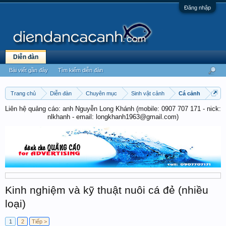
Đăng nhập
Diễn đàn
Bài viết gần đây
Tìm kiếm diễn đàn
Trang chủ
Diễn đàn
Chuyên mục
Sinh vật cảnh
Cá cảnh
Liên hệ quảng cáo: anh Nguyễn Long Khánh (mobile: 0907 707 171 - nick:
nlkhanh - email: longkhanh1963@gmail.com)
Kinh nghiệm và kỹ thuật nuôi cá đẻ (nhiều
loại)
1
2
Tiếp >