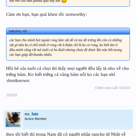
bài viết của bạn panda quá hay lun
Cảm ơn bạn, bạn quá khen rồi :notworthy:
babyboy nói:
↑
các bạn cho mình hỏi ngoài rong làm vật dể cá mẹ đẻ trứng lên còn có những
vật gì nữa ko.vì chỗ mình ở rong rất ít.thậm chí là ko có rong, ko biết tìm ở
đâu.mình cũng rất mê nuôi cá ba đuôi nhưng chưa đẻ được lần nào hết.mong
các bạn giúp đỡ.thanks nhiều.
Hồi bé xíu nuôi cá chọi thì thấy mọi người đều lấy lá nho về cho
trứng bám. Ko biết trứng cá vàng bám nổi ko các bạn nhỉ
:dontknown:
Chỉnh sửa cuối:
12/2/10
12/2/10
no_fate
Active Member
theo tôi biết thì trong Nam đã có người nhập ranchu từ Nhật về