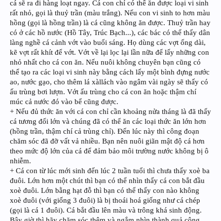
cá sẽ ra đi hàng loạt ngay. Cá con chỉ có thể ăn được loại vi sinh
rất nhỏ, gọi là thuỷ trần (màu trắng). Nếu con vi sinh to hơn màu
hồng (gọi là hồng trần) là cá cũng không ăn được. Thuỷ trần hay
có ở các hồ nước (Hồ Tây, Trúc Bạch...), các bác có thể thấy dân
làng nghề cá cảnh vớt vào buổi sáng. Họ dùng các vợt ống dài,
kẽ vợt rất khít để vớt. Vớt về lại lọc lại lần nữa để lấy những con
nhỏ nhất cho cá con ăn. Nếu nuôi không chuyên bạn cũng có
thể tạo ra các loại vi sinh này bằng cách lấy một bình đựng nước
ao, nước gạo, cho thêm lá xàllách vào ngâm vài ngày sẽ thấy có
ấu trùng bơi lượn. Vớt ấu trùng cho cá con ăn hoặc thậm chí
múc cả nước đó vào bể cũng được.
+ Nếu đủ thức ăn với cá con chỉ cần khoảng nửa tháng là đã thấy
cá tương đối lớn và chúng đã có thể ăn các loại thức ăn lớn hơn
(hồng trần, thậm chí cả trùng chỉ). Đến lúc này thì công đoạn
chăm sóc đã đỡ vất vả nhiều. Bạn nên nuôi giãn mật độ cá hơn
theo mức độ lớn của cá để đảm bảo môi trường nước không bị ô
nhiễm.
+ Cá con từ lúc mới sinh đến lúc 2 tuần tuổi thì chưa thấy xoè ba
đuôi. Lớn hơn một chút thì bạn có thể nhìn thấy cá con bắt đầu
xoè đuôi. Lớn bằng hạt đỗ thì bạn có thể thấy con nào không
xoè đuôi (với giống 3 đuôi) là bị thoái hoá giống như cá chép
(gọi là cá 1 đuôi). Cá bắt đầu lên màu và trông khá sinh động.
Bây giờ thì hãy chăm sóc thêm và ngắm nhìn thành quả công