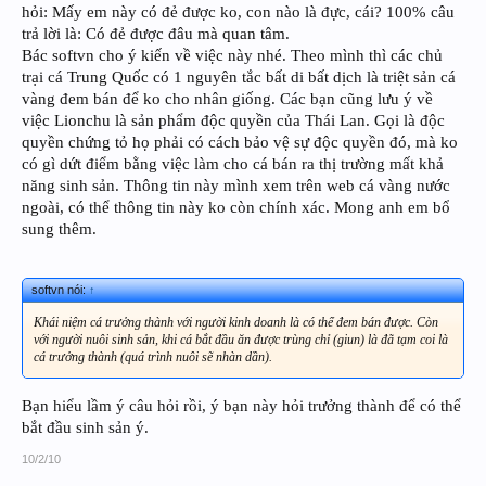
hỏi: Mấy em này có đẻ được ko, con nào là đực, cái? 100% câu
trả lời là: Có đẻ được đâu mà quan tâm.
Bác softvn cho ý kiến về việc này nhé. Theo mình thì các chủ
trại cá Trung Quốc có 1 nguyên tắc bất di bất dịch là triệt sản cá
vàng đem bán để ko cho nhân giống. Các bạn cũng lưu ý về
việc Lionchu là sản phẩm độc quyền của Thái Lan. Gọi là độc
quyền chứng tỏ họ phải có cách bảo vệ sự độc quyền đó, mà ko
có gì dứt điểm bằng việc làm cho cá bán ra thị trường mất khả
năng sinh sản. Thông tin này mình xem trên web cá vàng nước
ngoài, có thể thông tin này ko còn chính xác. Mong anh em bổ
sung thêm.
softvn nói:
↑
Khái niệm cá trưởng thành với người kinh doanh là có thể đem bán được. Còn
với người nuôi sinh sản, khi cá bắt đầu ăn được trùng chỉ (giun) là đã tạm coi là
cá trưởng thành (quá trình nuôi sẽ nhàn dần).
Bạn hiểu lầm ý câu hỏi rồi, ý bạn này hỏi trưởng thành để có thể
bắt đầu sinh sản ý.
10/2/10