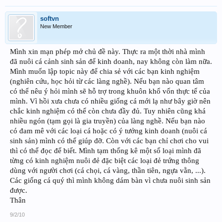
softvn
New Member
Mình xin mạn phép mở chủ đề này. Thực ra một thời nhà mình
đã nuôi cá cảnh sinh sản để kinh doanh, nay không còn làm nữa.
Mình muốn lập topic này để chia sẻ với các bạn kinh nghiệm
(nghiên cứu, học hỏi từ các làng nghề). Nếu bạn nào quan tâm
có thể nêu ý hỏi mình sẽ hỗ trợ trong khuôn khổ vốn thực tế của
mình. Vì hồi xưa chưa có nhiều giống cá mới lạ như bây giờ nên
chắc kinh nghiệm có thể còn chưa đầy đủ. Tuy nhiên cũng khá
nhiều ngón (tạm gọi là gia truyền) của làng nghề. Nếu bạn nào
có đam mê với các loại cá hoặc có ý tưởng kinh doanh (nuôi cá
sinh sản) mình có thể giúp đỡ. Còn với các bạn chỉ chơi cho vui
thì có thể đọc để biết. Mình tạm thống kê một số loại mình đã
từng có kinh nghiệm nuôi đẻ đặc biệt các loại đẻ trứng thông
dùng với người chơi (cá chọi, cá vàng, thần tiên, ngựa vằn, ...).
Các giống cá quý thì mình không dám bàn vì chưa nuôi sinh sản
được.
Thân
9/2/10