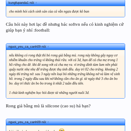
kungfupanda1 nói:
↑
cho mình hỏi cách sinh sản của cá vằn ngựa được kô ban
Câu hỏi này hơi lạc đề nhưng bác softvn nếu có kinh nghiệm cứ
giúp bạn ý nhỉ :football:
nguoi_yeu_ca_canh09 nói:
↑
nếu không có rong thật thì bỏ rong giả bằng mủ. rong này không gây nguy cơ
nhiễm khuẩn cho trứng vì không thúi rữa. với cá 3d, bạn để cá cha mẹ trong 1
hồ riêng cho đẻ. khi đẻ xong vớt cá cha mẹ ra. vì trứng dính tùm lum nên phải
quậy nước nhẹ nhẹ để trứng được thụ tinh đều. duy trì 02 cho trứng. khoảng 2
ngày thì trứng nở. sau 3 ngày nên loại bỏ những trứng không nở và làm vệ sinh
hồ. trong 2 ngày đầu sau khi nở không cần cho ăn gì. từ ngày thứ 3 cho ăn bo
bo. duy trì thức ăn bo bo trong ít nhất 2 tuần đều tiên.
1 chút kinh nghiệm học hỏi được từ những người nuôi 3d.
Rong giả bằng mủ là silicone (cao su) hả bạn?
nguoi_yeu_ca_canh09 nói:
↑