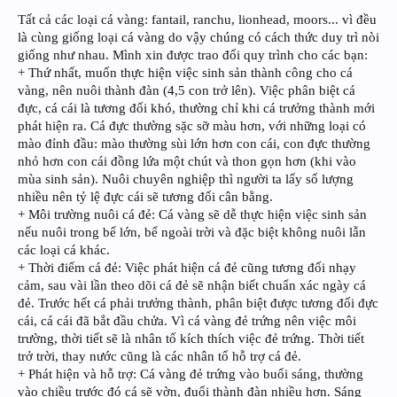
Tất cả các loại cá vàng: fantail, ranchu, lionhead, moors... vì đều
là cùng giống loại cá vàng do vậy chúng có cách thức duy trì nòi
giống như nhau. Mình xin được trao đổi quy trình cho các bạn:
+ Thứ nhất, muốn thực hiện việc sinh sản thành công cho cá
vàng, nên nuôi thành đàn (4,5 con trở lên). Việc phân biệt cá
đực, cá cái là tương đối khó, thường chỉ khi cá trưởng thành mới
phát hiện ra. Cá đực thường sặc sỡ màu hơn, với những loại có
mào đỉnh đầu: mào thường sùi lớn hơn con cái, con đực thường
nhỏ hơn con cái đồng lứa một chút và thon gọn hơn (khi vào
mùa sinh sản). Nuôi chuyên nghiệp thì người ta lấy số lượng
nhiều nên tỷ lệ đực cái sẽ tương đối cân bằng.
+ Môi trường nuôi cá đẻ: Cá vàng sẽ dễ thực hiện việc sinh sản
nếu nuôi trong bể lớn, bể ngoài trời và đặc biệt không nuôi lẫn
các loại cá khác.
+ Thời điểm cá đẻ: Việc phát hiện cá đẻ cũng tương đối nhạy
cảm, sau vài lần theo dõi cá đẻ sẽ nhận biết chuẩn xác ngày cá
đẻ. Trước hết cá phải trưởng thành, phân biệt được tương đối đực
cái, cá cái đã bắt đầu chửa. Vì cá vàng đẻ trứng nên việc môi
trường, thời tiết sẽ là nhân tố kích thích việc đẻ trứng. Thời tiết
trở trời, thay nước cũng là các nhân tố hỗ trợ cá đẻ.
+ Phát hiện và hỗ trợ: Cá vàng đẻ trứng vào buổi sáng, thường
vào chiều trước đó cá sẽ vờn, đuổi thành đàn nhiều hơn. Sáng