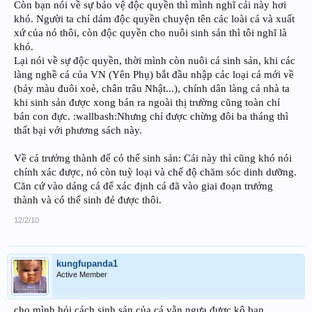
Còn bạn nói về sự bảo vệ độc quyền thì mình nghĩ cái này hơi
khó. Người ta chỉ dám độc quyền chuyện tên các loài cá và xuất
xứ của nó thôi, còn độc quyền cho nuôi sinh sản thì tôi nghĩ là
khó.
Lại nói về sự độc quyền, thời mình còn nuôi cá sinh sản, khi các
làng nghề cá của VN (Yên Phụ) bắt đầu nhập các loại cá mới về
(bảy màu đuôi xoè, chân trâu Nhật...), chính dân làng cá nhà ta
khi sinh sản được xong bán ra ngoài thị trường cũng toàn chỉ
bán con đực. :wallbash:Nhưng chỉ được chừng đôi ba tháng thì
thất bại với phương sách này.
Về cá trưởng thành để có thể sinh sản: Cái này thì cũng khó nói
chính xác được, nó còn tuỳ loại và chế độ chăm sóc dinh dưỡng.
Căn cứ vào dáng cá để xác định cá đã vào giai đoạn trưởng
thành và có thể sinh đẻ được thôi.
12/2/10
kungfupanda1
Active Member
cho mình hỏi cách sinh sản của cá vằn ngựa được kô ban