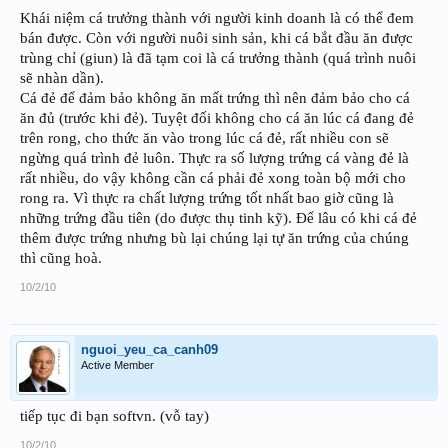
Khái niệm cá trưởng thành với người kinh doanh là có thể đem
bán được. Còn với người nuôi sinh sản, khi cá bắt đầu ăn được
trùng chỉ (giun) là đã tạm coi là cá trưởng thành (quá trình nuôi
sẽ nhàn dần).
Cá đẻ để đảm bảo không ăn mất trứng thì nên đảm bảo cho cá
ăn đủ (trước khi đẻ). Tuyệt đối không cho cá ăn lúc cá đang đẻ
trên rong, cho thức ăn vào trong lúc cá đẻ, rất nhiều con sẽ
ngừng quá trình đẻ luôn. Thực ra số lượng trứng cá vàng đẻ là
rất nhiều, do vậy không cần cá phải đẻ xong toàn bộ mới cho
rong ra. Vì thực ra chất lượng trứng tốt nhất bao giờ cũng là
những trứng đầu tiên (do được thụ tinh kỹ). Để lâu có khi cá đẻ
thêm được trứng nhưng bù lại chúng lại tự ăn trứng của chúng
thì cũng hoà.
10/2/10
nguoi_yeu_ca_canh09
Active Member
tiếp tục đi bạn softvn. (vỗ tay)
10/2/10