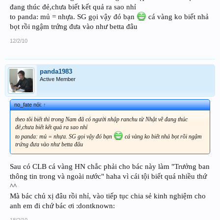
đang thúc đẻ,chưa biết kết quả ra sao nhỉ
to panda: mủ = nhựa. SG gọi vậy đó bạn
cá vàng ko biết nhả
bọt rồi ngậm trứng đưa vào như betta đâu
12/2/10
panda1983
Active Member
no_fate nói:
↑
theo tôi biết thì trong Nam đã có người nhập ranchu từ Nhật về đang thúc
đẻ,chưa biết kết quả ra sao nhỉ
to panda: mủ = nhựa. SG gọi vậy đó bạn
cá vàng ko biết nhả bọt rồi ngậm
trứng đưa vào như betta đâu
Sau có CLB cá vàng HN chắc phải cho bác này làm "Trưởng ban
thông tin trong và ngoài nước" haha vì cái tội biết quá nhiều thứ
^^
Mà bác chủ xị đâu rồi nhỉ, vào tiếp tục chia sẻ kinh nghiệm cho
anh em đi chứ bác ơi :dontknown:
18/2/10