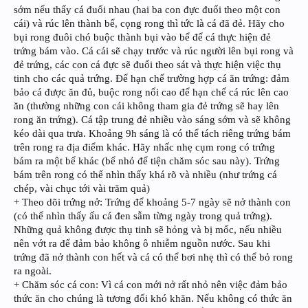
sớm nếu thấy cá đuổi nhau (hai ba con đực đuổi theo một con
cái) và rúc lên thành bể, cọng rong thì tức là cá đã đẻ. Hãy cho
bụi rong đuôi chó buộc thành bụi vào bể để cá thực hiện đẻ
trứng bám vào. Cá cái sẽ chạy trước và rúc người lên bụi rong và
đẻ trứng, các con cá đực sẽ đuổi theo sát và thực hiện việc thụ
tinh cho các quả trứng. Để hạn chế trường hợp cá ăn trứng: đảm
bảo cá được ăn đủ, buộc rong nổi cao để hạn chế cá rúc lên cao
ăn (thường những con cái không tham gia đẻ trứng sẽ hay lên
rong ăn trứng). Cá tập trung đẻ nhiều vào sáng sớm và sẽ không
kéo dài qua trưa. Khoảng 9h sáng là có thể tách riêng trứng bám
trên rong ra địa điểm khác. Hãy nhấc nhẹ cụm rong có trứng
bám ra một bể khác (bể nhỏ để tiện chăm sóc sau này). Trứng
bám trên rong có thể nhìn thấy khá rõ và nhiều (như trứng cá
chép, vài chục tới vài trăm quả)
+ Theo dõi trứng nở: Trứng để khoảng 5-7 ngày sẽ nở thành con
(có thể nhìn thấy ấu cá đen sẫm từng ngày trong quả trứng).
Những quả không được thụ tinh sẽ hỏng và bị mốc, nếu nhiều
nên vớt ra để đảm bảo không ô nhiễm nguồn nước. Sau khi
trứng đã nở thành con hết và cá có thể bơi nhẹ thì có thể bỏ rong
ra ngoài.
+ Chăm sóc cá con: Vì cá con mới nở rất nhỏ nên việc đảm bảo
thức ăn cho chúng là tương đối khó khăn. Nếu không có thức ăn