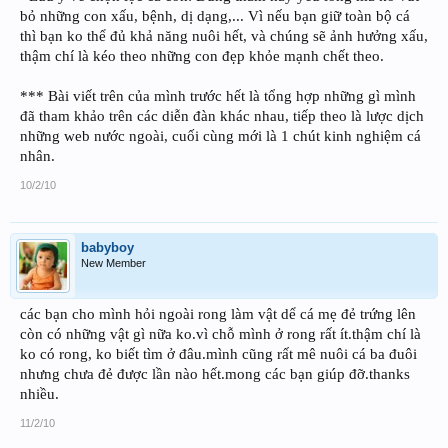
bỏ những con xấu, bệnh, dị dạng,... Vì nếu bạn giữ toàn bộ cá
thì bạn ko thể đủ khả năng nuôi hết, và chúng sẽ ảnh hưởng xấu,
thậm chí là kéo theo những con đẹp khỏe mạnh chết theo.
*** Bài viết trên của mình trước hết là tổng hợp những gì mình
đã tham khảo trên các diễn đàn khác nhau, tiếp theo là lược dịch
những web nước ngoài, cuối cùng mới là 1 chút kinh nghiệm cá
nhân.
10/2/10
babyboy
New Member
các bạn cho mình hỏi ngoài rong làm vật dể cá mẹ đẻ trứng lên
còn có những vật gì nữa ko.vì chỗ mình ở rong rất ít.thậm chí là
ko có rong, ko biết tìm ở đâu.mình cũng rất mê nuôi cá ba đuôi
nhưng chưa đẻ được lần nào hết.mong các bạn giúp đỡ.thanks
nhiều.
11/2/10