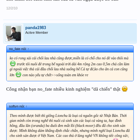
12/2/10
panda1983
Active Member
no_fate nói:
↑
ko có rong xài cái chổi lau nhà cũng được,miễn là có chỗ cho nó đẻ vào thôi mà
trước tôi nuôi đẻ trong bể ngoài trời dài 4m rộng 2m cao 0,5m chả cần làm
gì ngoài việc thả cái đầu chổi lau nhà xuống bể.Cá tự đẻ,ko cho ăn cá con cũng
lớn
con nào yếu tự chết>>sống toàn em khỏe re
Công nhận bạn no_fate nhiều kinh nghiệm "dã chiến" thật
softvn nói:
↑
Theo mình được biết thì giống Lionchu là loại cá nguồn gốc từ Nhật Bản. Thời
gian mình còn trong nghề thì nuôi cá sinh sản các loại cá vàng ta, hạc đình
hồng, đầu lân (oranda) ba đuôi đen mắt lồi (black moor) đều đã cho sinh sản
được. Mình không dám khẳng định chắc chắn, nhưng mình nghĩ loại Lionchu đã
cho sinh sản được ở Việt Nam. Các cao thủ ở làng nghề VN không tiếc công sức,