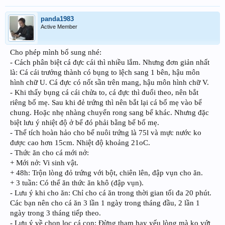
panda1983
Active Member
Cho phép mình bổ sung nhé:
- Cách phân biệt cá đực cái thì nhiều lắm. Nhưng đơn giản nhất
là: Cá cái trưởng thành có bụng to lệch sang 1 bên, hậu môn
hình chữ U. Cá đực có nốt sần trên mang, hậu môn hình chữ V.
- Khi thấy bụng cá cái chửa to, cá đực thì đuổi theo, nên bắt
riêng bố mẹ. Sau khi đẻ trứng thì nên bắt lại cá bố mẹ vào bể
chung. Hoặc nhẹ nhàng chuyển rong sang bể khác. Nhưng đặc
biệt lưu ý nhiệt độ ở bể đó phải bằng bể bố mẹ.
- Thể tích hoàn hảo cho bể nuôi trứng là 75l và mực nước ko
được cao hơn 15cm. Nhiệt độ khoảng 21oC.
- Thức ăn cho cá mới nở:
+ Mới nở: Vi sinh vật.
+ 48h: Trộn lòng đỏ trứng với bột, chiên lên, đập vụn cho ăn.
+ 3 tuần: Có thể ăn thức ăn khô (đập vụn).
- Lưu ý khi cho ăn: Chỉ cho cá ăn trong thời gian tối đa 20 phút.
Các bạn nên cho cá ăn 3 lần 1 ngày trong tháng đầu, 2 lần 1
ngày trong 3 tháng tiếp theo.
- Lưu ý về chọn lọc cá con: Đừng tham hay yếu lòng mà ko vứt