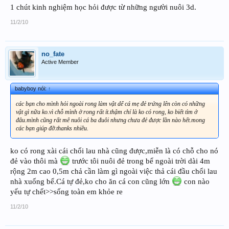
1 chút kinh nghiệm học hỏi được từ những người nuôi 3d.
11/2/10
no_fate
Active Member
babyboy nói:
↑
các bạn cho mình hỏi ngoài rong làm vật dể cá mẹ đẻ trứng lên còn có những
vật gì nữa ko.vì chỗ mình ở rong rất ít.thậm chí là ko có rong, ko biết tìm ở
đâu.mình cũng rất mê nuôi cá ba đuôi nhưng chưa đẻ được lần nào hết.mong
các bạn giúp đỡ.thanks nhiều.
ko có rong xài cái chổi lau nhà cũng được,miễn là có chỗ cho nó
đẻ vào thôi mà
trước tôi nuôi đẻ trong bể ngoài trời dài 4m
rộng 2m cao 0,5m chả cần làm gì ngoài việc thả cái đầu chổi lau
nhà xuống bể.Cá tự đẻ,ko cho ăn cá con cũng lớn
con nào
yếu tự chết>>sống toàn em khỏe re
11/2/10