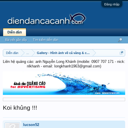
Đăng nhập
Diễn đàn
Bài viết gần đây
Tìm kiếm diễn đàn
Diễn đàn
...
Gallery - Hình ảnh về cá vàng & cá chép
Liên hệ quảng cáo: anh Nguyễn Long Khánh (mobile: 0907 707 171 - nick:
nlkhanh - email: longkhanh1963@gmail.com)
Koi khủng !!!
lucson52