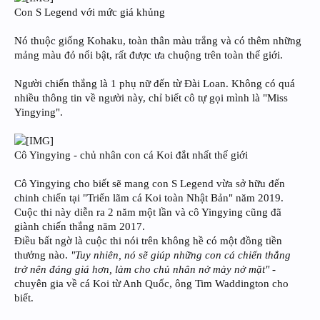
Con S Legend với mức giá khủng
Nó thuộc giống Kohaku, toàn thân màu trắng và có thêm những
mảng màu đỏ nổi bật, rất được ưa chuộng trên toàn thế giới.
Người chiến thắng là 1 phụ nữ đến từ Đài Loan. Không có quá
nhiều thông tin về người này, chỉ biết cô tự gọi mình là "Miss
Yingying".
Cô Yingying - chủ nhân con cá Koi đắt nhất thế giới
Cô Yingying cho biết sẽ mang con S Legend vừa sở hữu đến
chinh chiến tại "Triển lãm cá Koi toàn Nhật Bản" năm 2019.
Cuộc thi này diễn ra 2 năm một lần và cô Yingying cũng đã
giành chiến thắng năm 2017.
Điều bất ngờ là cuộc thi nói trên không hề có một đồng tiền
thưởng nào.
"Tuy nhiên, nó sẽ giúp những con cá chiến thắng
trở nên đáng giá hơn, làm cho chủ nhân nở mày nở mặt"
-
chuyên gia về cá Koi từ Anh Quốc, ông Tim Waddington cho
biết.