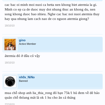
cac bac oi minh moi nuoi ca betta nen khong biet atermia la gi.
Minh co ep ca de duoc may dot nhung thuc an khong du, nen
song khong duoc bao nhieu. Nghe cac bac noi nuoi atermia thay
hay qua nhung lam cach nao de co nguon atermia giong?
18/10/10
gino
Active Member
ảtermia đó ở đâu có vậy
18/10/10
nh0x_NiNo
Banned
mua chỗ shop anh lia_thia_rong đó bạn 75k/1 hủ đem về đẻ bảo
quản chỗ thóang mát là ok 1 hu cho ăn cả tháng
27/10/10