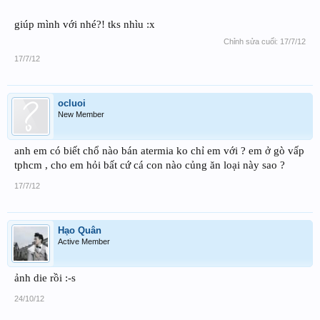
+rùi lọc atermia = vợt chuyên dùng để vớt bobo
+ cho cá xơi đc rùi đấy
giúp mình với nhé?! tks nhìu :x
Chỉnh sửa cuối:
17/7/12
-hơi ẹ:
+như trên
17/7/12
+dùng ống cao su hút những con atermia đã nở ra ( nó có màu hồng) cái vợt
bobo lượt lại rùi cho cá con xúc
ocluoi
ai chơi đc thì chơi nhá
cách này nhanh mà hịu quả cao
và dành cho
New Member
những người bận bịu (hay làm biếng như tui )
anh em có biết chổ nào bán atermia ko chỉ em với ? em ở gò vấp
tphcm , cho em hỏi bất cứ cá con nào củng ăn loại này sao ?
17/7/12
Hạo Quân
Active Member
ảnh die rồi :-s
24/10/12