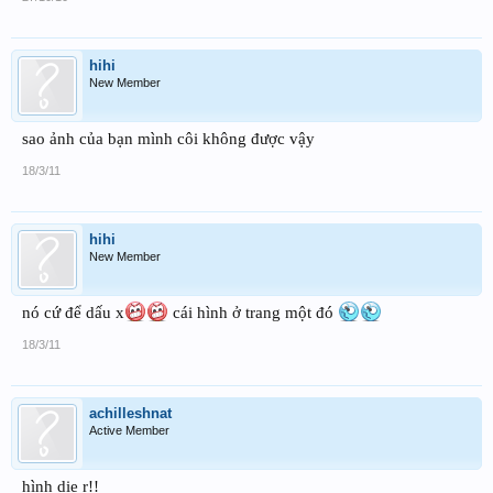
hihi
New Member
sao ảnh của bạn mình côi không được vậy
18/3/11
hihi
New Member
nó cứ để dấu x
cái hình ở trang một đó
18/3/11
achilleshnat
Active Member
hình die r!!