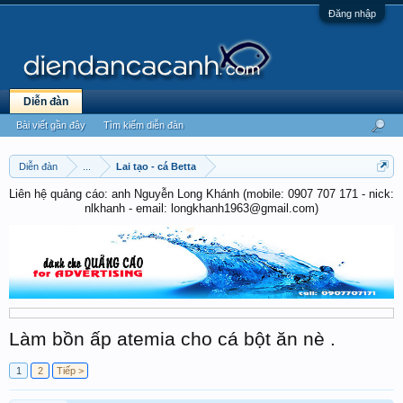
Đăng nhập
Diễn đàn
Bài viết gần đây
Tìm kiếm diễn đàn
Diễn đàn
...
Lai tạo - cá Betta
Liên hệ quảng cáo: anh Nguyễn Long Khánh (mobile: 0907 707 171 - nick:
nlkhanh - email: longkhanh1963@gmail.com)
Làm bồn ấp atemia cho cá bột ăn nè .
1
2
Tiếp >