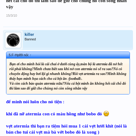
hết cái chỗ đó thì làm sao để giữ cho chúng nó còn sống nhăn
vậy
15/3/10
killer
Banned
5.F-Hp89 nói:
↑
Bạn ơi cho mình hỏi là cái chai ở dưới cùng ấy,toàn bộ là atermia đã nở hết
rồi phải không?Mình chưa biết sau khi nở con atermia nó sẽ ra sao?Nó có
chuyển động hay bơi lội gì nhanh không?Rồi vợt artemia ra sao?Mình không
thấy bạn minh họa cách cho cá bột ăn :football:.
Và còn cách bảo quản atermia nữa?Nếu cá bột mình ăn không hết cái chỗ đó
thì làm sao để giữ cho chúng nó còn sống nhăn vậy
để mình nói luôn cho nó tiện :
khi đã nỡ atermia con có màu hồng như bobo đó
vợt atermia thì bạn ra tiệm hỏi mua 1 cái vợt lưới khít (nói là
bán cho tui cái vợt mà bà vớt bobo đó là xong )