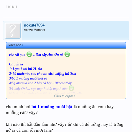
11/11/11
nokute7694
Active Member
killer nói:
↑
rắc rối quá
.. làm zậy cho tiện nè
Chuẩn bị
1/ Lụm 1 cái hủ 2L zìa
2/ bỏ nước vào sao cho nc cách miệng hủ 5cm
3/bỏ 1 muỗng muối hột zô
4/5g atermia cho 2 bầy cá bột ~100 con/bầy
5/1 máy Oxi ... xục mạnh thật mạnh zào
6/để ở nơi có ánh sáng tốt sẽ có atermia từ 18~24h
Click to expand...
7/1 cây vợt chuyên dùng hớt bobo
cho mình hỏi
bỏ 1 muỗng muối hột
là muỗng ăn cơm hay
Hành quyết
muỗng càfê vậy?
1/rút ống oxi ra đợi 5 phút
2/đợi cho xác trứng nổi lên + trứng ko nỡ chìm xuống đấy
3/có 2 cách
khi nào thì bắt đầu làm như vậy? từ khi cá đẻ trứng hay là trứng
-cách sạch:
nở ra cá con rồi mới làm?
+dùng muõng hớt những xác trứng ra