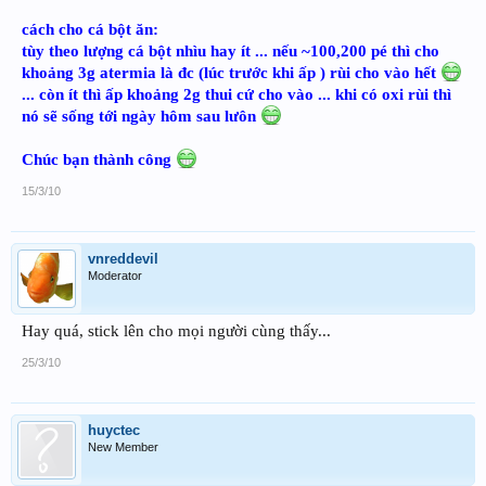
cách cho cá bột ăn:
tùy theo lượng cá bột nhìu hay ít ... nếu ~100,200 pé thì cho
khoảng 3g atermia là đc (lúc trước khi ấp ) rùi cho vào hết
... còn ít thì ấp khoảng 2g thui cứ cho vào ... khi có oxi rùi thì
nó sẽ sống tới ngày hôm sau lưôn
Chúc bạn thành công
15/3/10
vnreddevil
Moderator
Hay quá, stick lên cho mọi người cùng thấy...
25/3/10
huyctec
New Member