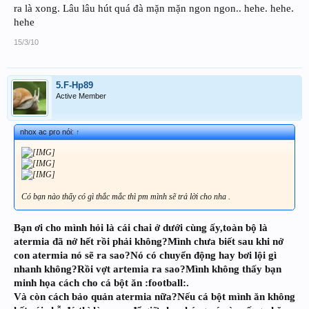
ra là xong. Lâu lâu hút quá đà mặn mặn ngon ngon.. hehe. hehe.
hehe
15/3/10
5.F-Hp89
Active Member
nhox ac pro nói:
↑
Có bạn nào thấy có gì thắc mắc thì pm mình sẽ trả lời cho nha .
Bạn ơi cho mình hỏi là cái chai ở dưới cùng ấy,toàn bộ là
atermia đã nở hết rồi phải không?Mình chưa biết sau khi nở
con atermia nó sẽ ra sao?Nó có chuyển động hay bơi lội gì
nhanh không?Rồi vợt artemia ra sao?Mình không thấy bạn
minh họa cách cho cá bột ăn :football:.
Và còn cách bảo quản atermia nữa?Nếu cá bột mình ăn không