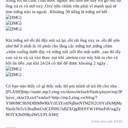
Xong rồi thì chúc chai nước ngược lên như thế này rồi gỡ nút bịt
ống xả ra và mở oxy .Oxy nên chỉnh vừa phải vì mạnh quá sẽ
làm trứng trào ra ngoài . Khoãng 30 tiếng là trứng nở hết .
Khi trứng nở rồi thì đậy nút xả lại ,rồi rút ống oxy ra .rồi để yên
như thế ít nhất là 10 phút cho lắng các trứng hư ,trứng chìm
,chìm xuống dưới đáy và trứng nổi ,nổi lên mặt nước ,sau đó lấy
van xả ra và xả vào thau ,sụt khí ,atemia con này hút ra cho cá
bột ăn liền ,sụt khí 24/24 có thể để được khoảng 2 ngày .
Có bạn nào thấy có gì thắc mắc thì pm mình sẽ trả lời cho nha .
[FLASH]http://static.mp3.zing.vn/skins/default/flash/player/mp3P
layer_skin10.swf?xmlurl=http://mp3.zing.vn/blog/?
YS80MC9hNDBlMWRkYzE3YzdlNjBmNTM2N2U0YzFkMjMz
NmIyNi5cUIbaBmUsICDN8U3dlZXQgRHJlYW18SmFdUngZy
BOYXJhfHRydWU[/FLASH]
Chỉnh sửa cuối:
4/4/10