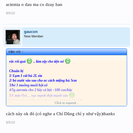
actemia o dau ma co dzay ban
8/5/10
gaucon
New Member
killer nói:
↑
rắc rối quá
.. làm zậy cho tiện nè
Chuẩn bị
1/ Lụm 1 cái hủ 2L zìa
2/ bỏ nước vào sao cho nc cách miệng hủ 5cm
3/bỏ 1 muỗng muối hột zô
4/5g atermia cho 2 bầy cá bột ~100 con/bầy
5/1 máy Oxi ... xục mạnh thật mạnh zào
6/để ở nơi có ánh sáng tốt sẽ có atermia từ 18~24h
Click to expand...
7/1 cây vợt chuyên dùng hớt bobo
cách này ok đó (có nghe a Chí Dũng chỉ y như vậy)thanks
Hành quyết
1/rút ống oxi ra đợi 5 phút
8/5/10
2/đợi cho xác trứng nổi lên + trứng ko nỡ chìm xuống đấy
3/có 2 cách