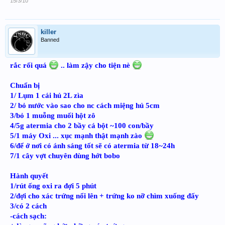
15/3/10
killer
Banned
rắc rối quá
.. làm zậy cho tiện nè
Chuẩn bị
1/ Lụm 1 cái hủ 2L zìa
2/ bỏ nước vào sao cho nc cách miệng hủ 5cm
3/bỏ 1 muỗng muối hột zô
4/5g atermia cho 2 bầy cá bột ~100 con/bầy
5/1 máy Oxi ... xục mạnh thật mạnh zào
6/để ở nơi có ánh sáng tốt sẽ có atermia từ 18~24h
7/1 cây vợt chuyên dùng hớt bobo
Hành quyết
1/rút ống oxi ra đợi 5 phút
2/đợi cho xác trứng nổi lên + trứng ko nỡ chìm xuống đấy
3/có 2 cách
-cách sạch: