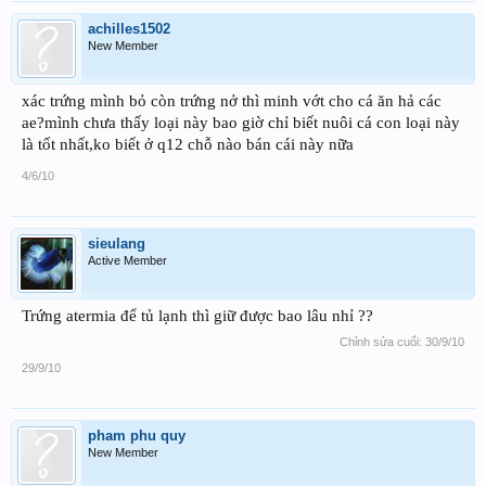
-cách sạch:
+dùng muõng hớt những xác trứng ra
achilles1502
+rùi lọc atermia = vợt chuyên dùng để vớt bobo
New Member
+ cho cá xơi đc rùi đấy
-hơi ẹ:
xác trứng mình bỏ còn trứng nở thì minh vớt cho cá ăn hả các
+như trên
ae?mình chưa thấy loại này bao giờ chỉ biết nuôi cá con loại này
+dùng ống cao su hút những con atermia đã nở ra ( nó có màu hồng) cái vợt
là tốt nhất,ko biết ở q12 chỗ nào bán cái này nữa
bobo lượt lại rùi cho cá con xúc
4/6/10
ai chơi đc thì chơi nhá
cách này nhanh mà hịu quả cao
và dành cho
những người bận bịu (hay làm biếng như tui )
sieulang
Active Member
Trứng atermia để tủ lạnh thì giữ được bao lâu nhỉ ??
Chỉnh sửa cuối:
30/9/10
29/9/10
pham phu quy
New Member