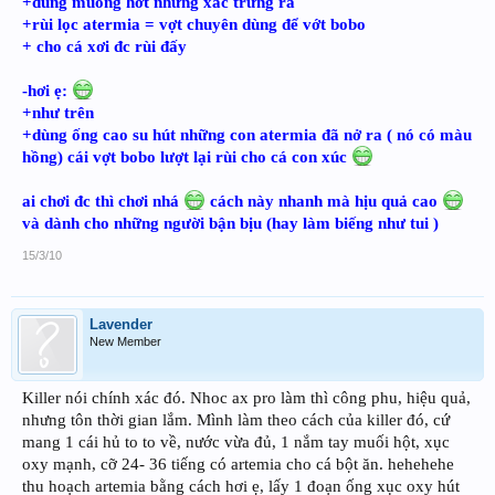
+dùng muõng hớt những xác trứng ra
+rùi lọc atermia = vợt chuyên dùng để vớt bobo
+ cho cá xơi đc rùi đấy
-hơi ẹ:
+như trên
+dùng ống cao su hút những con atermia đã nở ra ( nó có màu
hồng) cái vợt bobo lượt lại rùi cho cá con xúc
ai chơi đc thì chơi nhá
cách này nhanh mà hịu quả cao
và dành cho những người bận bịu (hay làm biếng như tui )
15/3/10
Lavender
New Member
Killer nói chính xác đó. Nhoc ax pro làm thì công phu, hiệu quả,
nhưng tôn thời gian lắm. Mình làm theo cách của killer đó, cứ
mang 1 cái hủ to to về, nước vừa đủ, 1 nắm tay muối hột, xục
oxy mạnh, cỡ 24- 36 tiếng có artemia cho cá bột ăn. hehehehe
thu hoạch artemia bằng cách hơi ẹ, lấy 1 đoạn ống xục oxy hút