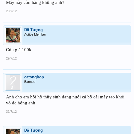
Máy này còn hàng không anh?
29/7/12
Dã Tượng
Active Member
Còn giá 100k
29/7/12
catonghop
Banned
Anh cho em hõi hồ thũy sinh đang nuôi cá bõ cái máy tạo khói
vô đc hông anh
31/7/12
Dã Tượng