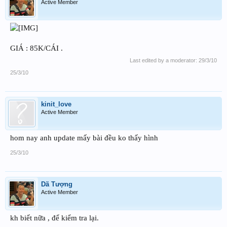
Active Member
GIÁ : 85K/CÁI .
Last edited by a moderator:
29/3/10
25/3/10
kinit_love
Active Member
hom nay anh update mấy bài đều ko thấy hình
25/3/10
Dã Tượng
Active Member
kh biết nữa , để kiểm tra lại.