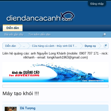
Đăng nhập
Diễn đàn
Bài viết gần đây
Tìm kiếm diễn đàn
Diễn đàn
...
Cửa hàng cá cảnh - thủy sinh Dã Tượng
Dụng cụ
Liên hệ quảng cáo: anh Nguyễn Long Khánh (mobile: 0907 707 171 - nick:
nlkhanh - email: longkhanh1963@gmail.com)
Máy tạo khói !!!
Dã Tượng