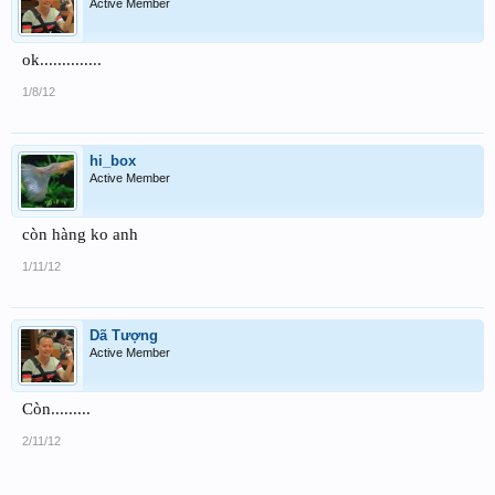
Active Member
ok..............
1/8/12
hi_box
Active Member
còn hàng ko anh
1/11/12
Dã Tượng
Active Member
Còn.........
2/11/12