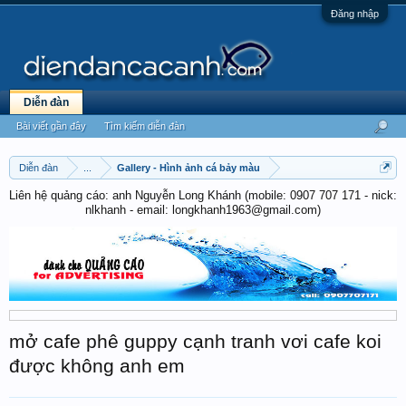
Đăng nhập
Diễn đàn
Bài viết gần đây
Tìm kiếm diễn đàn
Diễn đàn
...
Gallery - Hình ảnh cá bảy màu
Liên hệ quảng cáo: anh Nguyễn Long Khánh (mobile: 0907 707 171 - nick:
nlkhanh - email: longkhanh1963@gmail.com)
mở cafe phê guppy cạnh tranh vơi cafe koi
được không anh em