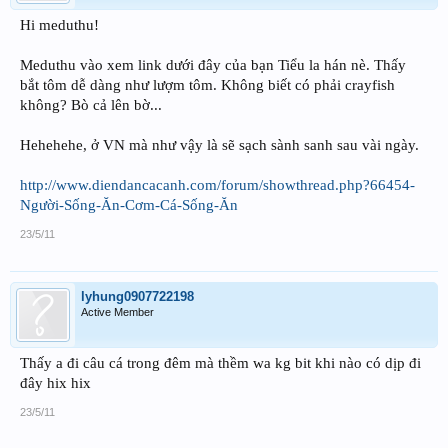
Hi meduthu!
Meduthu vào xem link dưới đây của bạn Tiểu la hán nè. Thấy
bắt tôm dễ dàng như lượm tôm. Không biết có phải crayfish
không? Bò cả lên bờ...
Hehehehe, ở VN mà như vậy là sẽ sạch sành sanh sau vài ngày.
http://www.diendancacanh.com/forum/showthread.php?66454-
Người-Sống-Ăn-Cơm-Cá-Sống-Ăn
23/5/11
lyhung0907722198
Active Member
Thấy a đi câu cá trong đêm mà thềm wa kg bit khi nào có dịp đi
đây hix hix
23/5/11