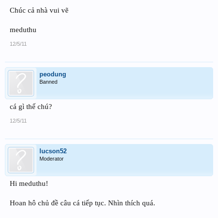
Chúc cả nhà vui vẽ
meduthu
12/5/11
peodung
Banned
cá gì thế chú?
12/5/11
lucson52
Moderator
Hi meduthu!
Hoan hô chủ đề câu cá tiếp tục. Nhìn thích quá.