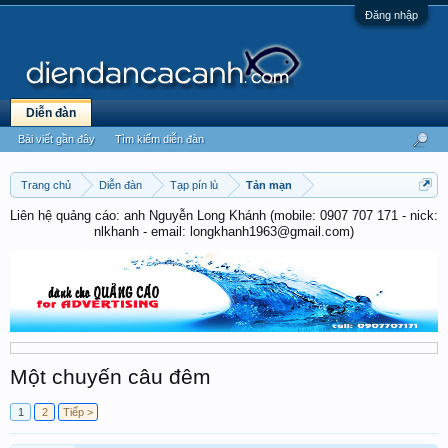
Đăng nhập
Diễn đàn
Bài viết gần đây
Tìm kiếm diễn đàn
Trang chủ
Diễn đàn
Tạp pín lù
Tản mạn
Liên hệ quảng cáo: anh Nguyễn Long Khánh (mobile: 0907 707 171 - nick:
nlkhanh - email: longkhanh1963@gmail.com)
Một chuyến câu đêm
1
2
Tiếp >