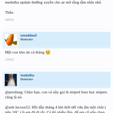
meduthu update thường xuyên cho ae mở rộng tầm nhìn nhé.
Thân.
16/5/11
vnreddevil
Moderator
Một con kho ăn cả tháng
17/5/11
meduthu
Moderator
@peodung: Chào bạn, con cá nầy gọi là striped bass hay stripers
cũng là nó.
@anh lucson52: Hồi đầu tháng 4 khi thời tiết vừa ấm một chút (
trên 10C ) là em đã đi rồi. Cá thì nhiều lắm, để em cố gắn chụp