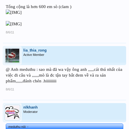
Tổng cộng là hơn 600 em sò (clam )
8/6/11
lia_thia_rong
Active Member
@ Anh meduthu : sao mà đã wa vậy ông anh ,,,,,cái thú nhất của
việc đi câu và ,,,,,,mò là đc tận tay bắt đem về và ra sản
phẩm,,,,,,đánh chén .hiiiiiiiii
8/6/11
nlkhanh
Moderator
meduthu nói:
↑