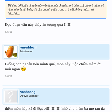
Để thay đổi khẩu vị, tuần nầy vẫn làm một chuyến...mò đêm.... 2 giờ mò mẫm, rờ
rẫm tại một bãi biển, chỉ cần quanh quẩn trong ... 1 cái phòng ngủ.... và
húp..húp...
Đọc đoạn văn này thấy ấn tượng quá !!!!!!
8/6/11
vnreddevil
Moderator
Giống con nghêu bên mình quá, món này luộc chấm mắm ớt
mới ngon
9/6/11
vanhoang
Active Member
thêm món hấp xả đi Đạt ơi!!!!!!!!!!!!nhớ cho thêm ba mớ rau tía