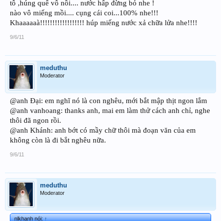
tô ,húng quế vô nồi.... nước hấp đừng bỏ nhe !
nào vô miếng mồi.... cụng cái coi...100% nhe!!!
Khaaaaaà!!!!!!!!!!!!!!!!!! húp miếng nước xả chữa lửa nhe!!!!
9/6/11
meduthu
Moderator
@anh Đại: em nghĩ nó là con nghêu, mới bắt mập thịt ngon lắm
@anh vanhoang: thanks anh, mai em làm thử cách anh chỉ, nghe
thôi đã ngon rồi.
@anh Khánh: anh bớt có mầy chữ thôi mà đoạn văn của em
không còn là đi bắt nghêu nữa.
9/6/11
meduthu
Moderator
nlkhanh nói:
↑