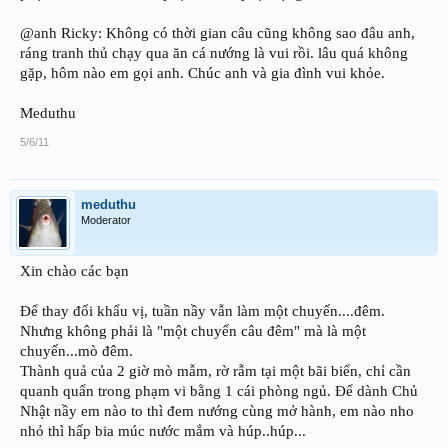
@anh Ricky: Không có thời gian câu cũng không sao đâu anh,
ráng tranh thủ chạy qua ăn cá nướng là vui rồi. lâu quá không
gặp, hôm nào em gọi anh. Chúc anh và gia đình vui khỏe.
Meduthu
5/6/11
meduthu
Moderator
Xin chào các bạn
Để thay đổi khẩu vị, tuần nầy vẫn làm một chuyến....đêm.
Nhưng không phải là "một chuyến câu đêm" mà là một
chuyến...mò đêm.
Thành quả của 2 giờ mò mẫm, rờ rẫm tại một bãi biển, chỉ cần
quanh quẩn trong phạm vi bằng 1 cái phòng ngủ. Để dành Chủ
Nhật nầy em nào to thì đem nướng cùng mở hành, em nào nho
nhỏ thì hấp bia múc nước mắm và húp..húp...