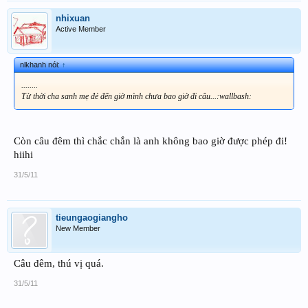
nhixuan
Active Member
nlkhanh nói:
↑
........
Từ thời cha sanh mẹ đẻ đến giờ mình chưa bao giờ đi câu...:wallbash:
Còn câu đêm thì chắc chắn là anh không bao giờ được phép đi!
hiihi
31/5/11
tieungaogiangho
New Member
Câu đêm, thú vị quá.
31/5/11