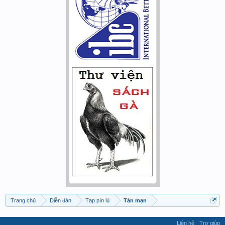
Trang chủ
Diễn đàn
Tạp pín lù
Tản mạn
Liên hệ
Trợ giúp