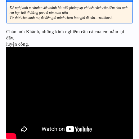
Đề nghị anh meduthu viết thành bài viết phóng sự chi tiết cách câu đêm cho anh
em học hỏi đi đừng post ở tản mạn nữa...
Từ thời cha sanh mẹ đẻ đến giờ mình chưa bao giờ đi câu...:wallbash:
Chào anh Khánh, những kinh nghiệm câu cá của em nằm tại
đây,
luyện công.