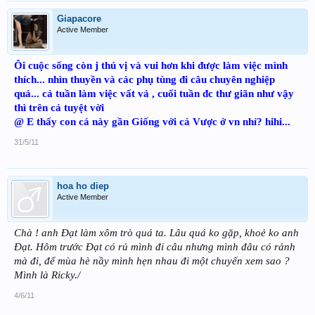
Giapacore
Active Member
Ôi cuộc sống còn j thú vị và vui hơn khi được làm việc mình
thích... nhìn thuyền và các phụ tùng đi câu chuyên nghiệp
quá... cả tuần làm việc vất vả , cuối tuần đc thư giãn như vậy
thì trên cả tuyệt vời
@ E thấy con cá này gần Giống với cá Vược ở vn nhỉ? hihi...
31/5/11
hoa ho diep
Active Member
Chà ! anh Ðạt làm xôm trò quá ta. Lâu quá ko gặp, khoẻ ko anh
Đạt. Hôm trước Ðạt có rủ mình đi câu nhưng mình đâu có rảnh
mà đi, để mùa hè nầy mình hẹn nhau đi một chuyến xem sao ?
Mình là Ricky./
4/6/11