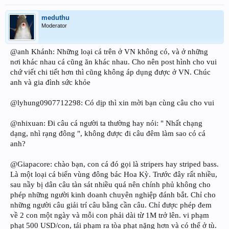
meduthu
Moderator
@anh Khánh: Những loại cá trên ở VN không có, và ở những
nơi khác nhau cá cũng ăn khác nhau. Cho nên post hình cho vui
chứ viết chi tiết hơn thì cũng không áp dụng được ở VN. Chúc
anh và gia đình sức khỏe
@lyhung0907712298: Có dịp thì xin mời bạn cùng câu cho vui
@nhixuan: Đi câu cá người ta thường hay nói: " Nhất chạng
dạng, nhì rạng đông ", không được đi câu đêm làm sao có cá
anh?
@Giapacore: chào bạn, con cá đó gọi là stripers hay striped bass.
Là một loại cá biển vùng đông bác Hoa Kỳ. Trước đây rất nhiều,
sau nầy bị dân câu tàn sát nhiều quá nên chính phủ không cho
phép những người kinh doanh chuyên nghiệp đánh bắt. Chỉ cho
những người câu giải trí câu bằng cần câu. Chỉ được phép đem
về 2 con một ngày và mỗi con phải dài từ 1M trở lên. vi phạm
phạt 500 USD/con, tái phạm ra tòa phạt nặng hơn và có thể ở tù.