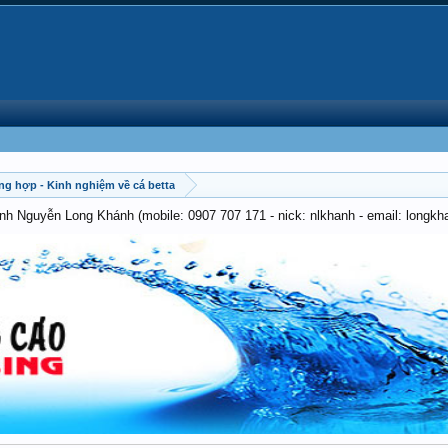
ng hợp - Kinh nghiệm về cá betta
anh Nguyễn Long Khánh (mobile: 0907 707 171 - nick: nlkhanh - email: long