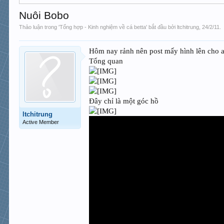
Nuôi Bobo
Thảo luận trong '
Tổng hợp - Kinh nghiệm về cá betta
' bắt đầu bởi
ltchitrung
,
24/2/11
.
Hôm nay rảnh nên post mấy hình lên cho 
Tổng quan
Đây chỉ là một góc hồ
ltchitrung
Active Member