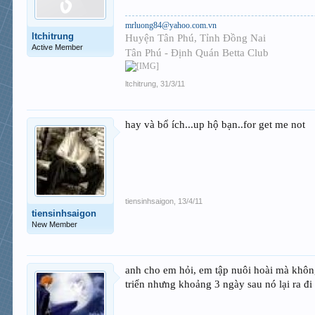
mrluong84@yahoo.com.vn
ltchitrung
Huyện Tân Phú, Tỉnh Đồng Nai
Active Member
Tân Phú - Định Quán Betta Club
ltchitrung
,
31/3/11
hay và bổ ích...up hộ bạn..for get me not
tiensinhsaigon
,
13/4/11
tiensinhsaigon
New Member
anh cho em hỏi, em tập nuôi hoài mà không
triển nhưng khoảng 3 ngày sau nó lại ra đ