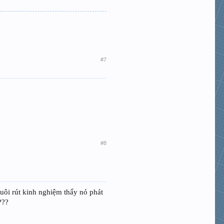
#7
#8
uôi rút kinh nghiệm thấy nó phát
???