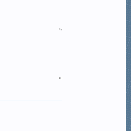
#2
#3