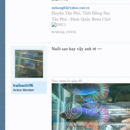
mrluong84@yahoo.com.vn
Huyện Tân Phú, Tỉnh Đồng Nai
Tân Phú - Định Quán Betta Club
ltchitrung
,
24/2/11
Nuôi sao hay vậy anh ơi ~~
New mem Ae giúp đỡ ___-
traibaohi96
Active Member