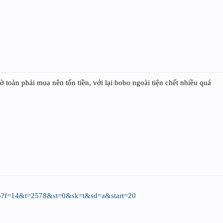
ờ toàn phải mua nên tốn tiền, với lại bobo ngoài tiện chết nhiều quá
.php?f=14&t=2578&st=0&sk=t&sd=a&start=20