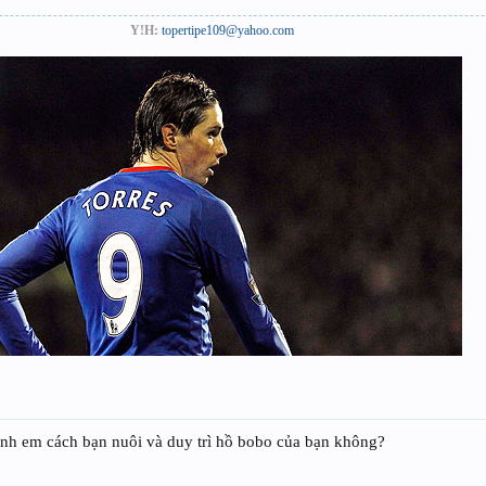
Y!H:
topertipe109@yahoo.com
anh em cách bạn nuôi và duy trì hồ bobo của bạn không?