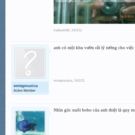
traibaohi96
,
24/2/11
anh có một khu vườn rất lý tưởng cho việ
emtapnuoica
,
24/2/11
emtapnuoica
Active Member
Nhìn góc nuôi bobo của anh thiệt là quy m