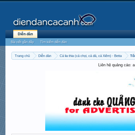
Diễn đàn
Bài viết gần đây
Tìm kiếm diễn đàn
Trang chủ
Diễn đàn
Cá lia thia (cá chọi, cá đá, cá Xiêm) - Betta
Tổ
Liên hệ quảng cáo: 