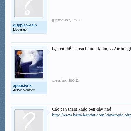
guppies-osin
,
4/3/11
guppies-osin
Moderator
bạn có thể chỉ cách nuôi không??? trước gi
xpepsivnx
,
28/3/11
xpepsivnx
Active Member
Các bạn tham khảo bên đây nhé
http://www.betta.ketviet.com/viewtopic