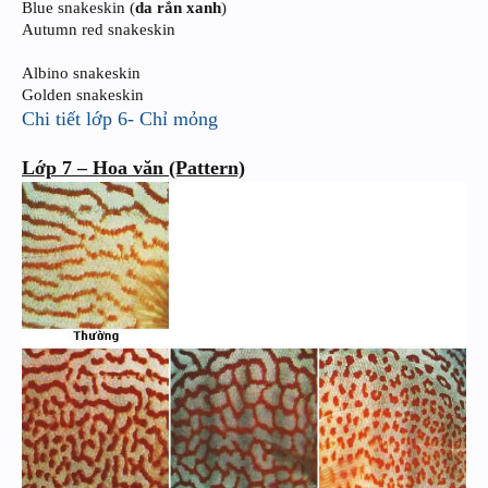
Blue snakeskin (
da rắn xanh
)
Autumn red snakeskin
Albino snakeskin
Golden snakeskin
Chi tiết lớp 6- Chỉ mỏng
Lớp 7 – Hoa văn (Pattern)