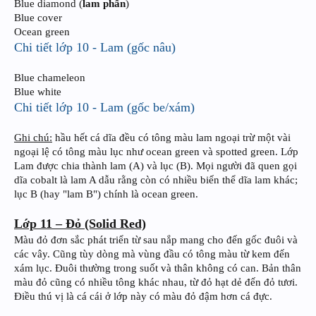
Blue diamond (
lam phấn
)
Blue cover
Ocean green
Chi tiết lớp 10 - Lam (gốc nâu)
Blue chameleon
Blue white
Chi tiết lớp 10 - Lam (gốc be/xám)
Ghi chú:
hầu hết cá dĩa đều có tông màu lam ngoại trừ một vài
ngoại lệ có tông màu lục như ocean green và spotted green. Lớp
Lam được chia thành lam (A) và lục (B). Mọi người đã quen gọi
dĩa cobalt là lam A dẫu rằng còn có nhiều biến thể dĩa lam khác;
lục B (hay "lam B") chính là ocean green.
Lớp 11 – Đỏ (Solid Red)
Màu đỏ đơn sắc phát triển từ sau nắp mang cho đến gốc đuôi và
các vây. Cũng tùy dòng mà vùng đầu có tông màu từ kem đến
xám lục. Đuôi thường trong suốt và thân không có can. Bản thân
màu đỏ cũng có nhiều tông khác nhau, từ đỏ hạt dẻ đến đỏ tươi.
Điều thú vị là cá cái ở lớp này có màu đỏ đậm hơn cá đực.