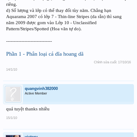
riêng.
d) Số lượng và lớp có thể thay đổi tùy năm. Chẳng hạn
Aquarama 2007 có lớp 7 - Thin-line Stripes (da rắn) thì sang
năm 2009 được gom vào Lớp 10 - Unclassified
Pattern/Stripes/Spotted (Hoa văn tự do).
------------------------------
Phần 1 - Phân loại cá dĩa hoang dã
Chỉnh sửa cuối:
17/10/16
14/1/10
quangvinh382000
Active Member
quá tuyệt thanks nhiều
15/1/10
victory