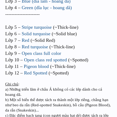
Lớp 3 –
Blue (dĩa lam - hoang dã)
Lớp 4 –
Green (dĩa lục - hoang dã)
----------------------
Lớp 5 –
Stripe turquoise
(~Thick-line)
Lớp 6 –
Solid turquoise
(~Solid blue)
Lớp 7 –
Red
(~Solid Red)
Lớp 8 –
Red turquoise
(~Thick-line)
Lớp 9 –
Open class full color
Lớp 10 –
Open class red spotted
(~Spotted)
Lớp 11 –
Pigeon blood
(~Thick-line)
Lớp 12 –
Red Spotted
(~Spotted)
Ghi chú
:
a) Những triển lãm ở châu Á không có các lớp dành cho cá
hoang dã.
b) Một số biến thể được tách ra thành một lớp riêng, chẳng hạn
như beo da rắn (Red-spotted Snakeskin), bồ câu (Pigeon Blood),
da rắn (Snakeskin)...
c) Đặc điểm bạch tạng (con ngươi màu hạt dẻ) được tách ra lớp