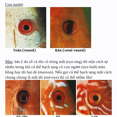
Con ngươi
:
Màu
: lưu ý đa số cá dĩa có tròng mắt (eye-ring) đỏ một cách tự
nhiên trong khi cá thể bạch tạng có con ngươi (eye-ball) màu
hồng hay đỏ hạt dẻ (maroon). Nếu gọi cá thể bạch tạng một cách
chung chung là mắt đỏ (red-eye) thì có thể nhầm lẫn!