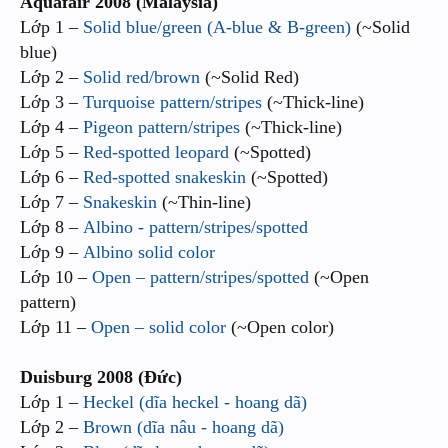
Aquafair 2008 (Malaysia)
Lớp 1 –
Solid blue/green (A-blue & B-green)
(~Solid
blue)
Lớp 2 –
Solid red/brown
(~Solid Red)
Lớp 3 –
Turquoise pattern/stripes
(~Thick-line)
Lớp 4 –
Pigeon pattern/stripes
(~Thick-line)
Lớp 5 –
Red-spotted leopard
(~Spotted)
Lớp 6 –
Red-spotted snakeskin
(~Spotted)
Lớp 7 –
Snakeskin
(~Thin-line)
Lớp 8 –
Albino - pattern/stripes/spotted
Lớp 9 –
Albino solid color
Lớp 10 –
Open – pattern/stripes/spotted
(~Open
pattern)
Lớp 11 –
Open – solid color
(~Open color)
Duisburg 2008 (Đức)
Lớp 1 –
Heckel (dĩa heckel - hoang dã)
Lớp 2 –
Brown (dĩa nâu - hoang dã)