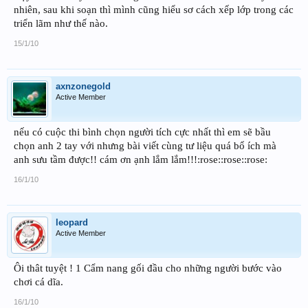
nhiên, sau khi soạn thì mình cũng hiểu sơ cách xếp lớp trong các
triển lãm như thế nào.
15/1/10
axnzonegold
Active Member
nếu có cuộc thi bình chọn người tích cực nhất thì em sẽ bầu
chọn anh 2 tay với nhưng bài viết cùng tư liệu quá bổ ích mà
anh sưu tầm được!! cám ơn ạnh lắm lắm!!!:rose::rose::rose:
16/1/10
leopard
Active Member
Ôi thât tuyệt ! 1 Cẩm nang gối đầu cho những người bước vào
chơi cá dĩa.
16/1/10