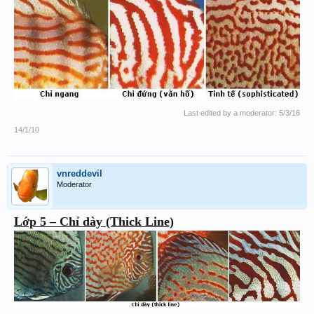
Last edited by a moderator:
5/3/16
14/1/10
vnreddevil
Moderator
Lớp 5 – Chỉ dày (Thick Line)