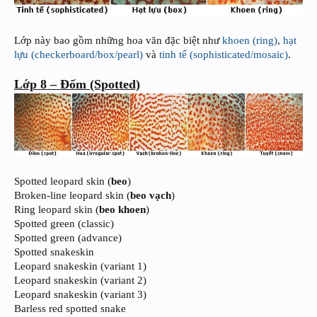
Lớp này bao gồm những hoa văn đặc biệt như
khoen (ring)
,
hạt
lựu (checkerboard/box/pearl)
và
tinh tế (sophisticated/mosaic)
.
Lớp 8 – Đốm (Spotted)
Spotted leopard skin (
beo
)
Broken-line leopard skin (
beo vạch
)
Ring leopard skin (
beo khoen
)
Spotted green (classic)
Spotted green (advance)
Spotted snakeskin
Leopard snakeskin (variant 1)
Leopard snakeskin (variant 2)
Leopard snakeskin (variant 3)
Barless red spotted snake