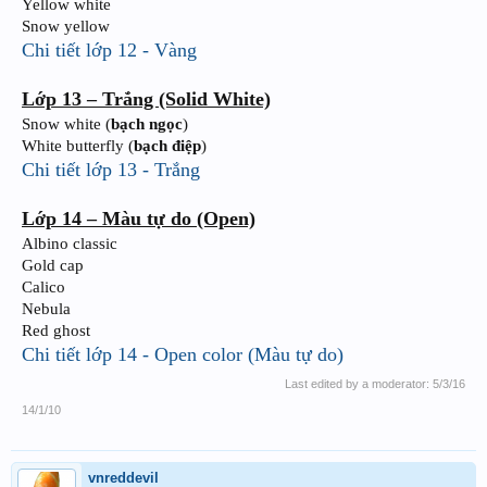
Yellow white
Snow yellow
Chi tiết lớp 12 - Vàng
Lớp 13 – Trắng (Solid White)
Snow white (
bạch ngọc
)
White butterfly (
bạch điệp
)
Chi tiết lớp 13 - Trắng
Lớp 14 – Màu tự do (Open)
Albino classic
Gold cap
Calico
Nebula
Red ghost
Chi tiết lớp 14 - Open color (Màu tự do)
Last edited by a moderator:
5/3/16
14/1/10
vnreddevil