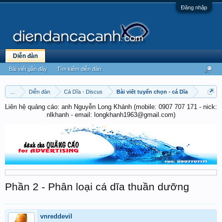
Đăng nhập
Diễn đàn
Bài viết gần đây
Tìm kiếm diễn đàn
...
Diễn đàn
Cá Dĩa - Discus
Bài viết tuyển chọn - cá Dĩa
Liên hệ quảng cáo: anh Nguyễn Long Khánh (mobile: 0907 707 171 - nick:
nlkhanh - email: longkhanh1963@gmail.com)
Phần 2 - Phân loại cá dĩa thuần dưỡng
vnreddevil