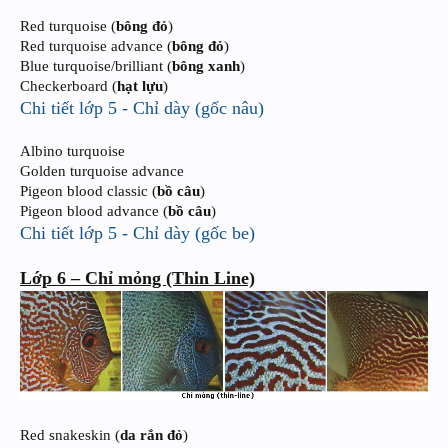
Red turquoise (
bông đỏ
)
Red turquoise advance (
bông đỏ
)
Blue turquoise/brilliant (
bông xanh
)
Checkerboard (
hạt lựu
)
Chi tiết lớp 5 - Chỉ dày (gốc nâu)
Albino turquoise
Golden turquoise advance
Pigeon blood classic (
bồ câu
)
Pigeon blood advance (
bồ câu
)
Chi tiết lớp 5 - Chỉ dày (gốc be)
Lớp 6 – Chỉ mỏng (Thin Line)
Red snakeskin (
da rắn đỏ
)