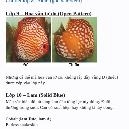
Chi tiết lớp 8 - Đốm (gốc xám/kem)
Lớp 9 – Hoa văn tự do (Open Pattern)
Những cá thể mà hoa văn lỡ cỡ, không lấp đầy vùng D (thiếu)
được xếp vào lớp này.
Lớp 10 – Lam (Solid Blue)
Màu sắc biến đổi từ tông lam đến tông lục tùy dòng. Đuôi
thường trong suốt. Can có xuất hiện hay không là tùy dòng.
Cobalt (
lam Đức, lam A
)
Barless snakeskin