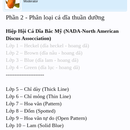
Moderator
Phần 2 - Phân loại cá dĩa thuần dưỡng
Hiệp Hội Cá Dĩa Bắc Mỹ (NADA-North American
Discus Assocciation)
Lớp 1 – Heckel (dĩa heckel - hoang dã)
Lớp 2 – Brown (dĩa nâu - hoang dã)
Lớp 3 – Blue (dĩa lam - hoang dã)
Lớp 4 – Green (dĩa lục - hoang dã)
----------------------
Lớp 5 – Chỉ dày (Thick Line)
Lớp 6 – Chỉ mỏng (Thin Line)
Lớp 7 – Hoa văn (Pattern)
Lớp 8 – Đốm (Spotted)
Lớp 9 – Hoa văn tự do (Open Pattern)
Lớp 10 – Lam (Solid Blue)