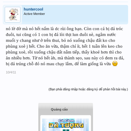
huntercool
Active Member
nó lờ đờ mà nó hết nấm là dc rùi ông bạn. Còn con cá bị đá tróc
đuôi, tui cũng có 1 con bị đá lòi thịt lun đuôi nè, ngâm nước
muối y chang như ở trên thui, bỏ nó xuống chậu đất ko cho
phùng xoè j hết. Cho ăn vừa, thậm chí ít, hết 1 tuần lên keo cho
phùng xoè, rồi xuống chậu đất nằm tiếp, thấy khoẻ hơn thì cho
ăn nhiều hơn. Từ nó hết àh, mà thành sẹo, sau này có đem ra đá,
bị đá trúng chỗ đó nó mau chạy lắm, để làm giống là vừa
10/4/11
(Bạn phải đăng nhập hoặc đăng ký để phản hồi bài này.)
Quảng cáo