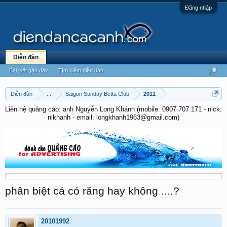
Đăng nhập
Diễn đàn
Bài viết gần đây
Tìm kiếm diễn đàn
Diễn đàn
...
Saigon Sunday Betta Club
2011
Liên hệ quảng cáo: anh Nguyễn Long Khánh (mobile: 0907 707 171 - nick:
nlkhanh - email: longkhanh1963@gmail.com)
phân biệt cá có răng hay không ....?
20101992