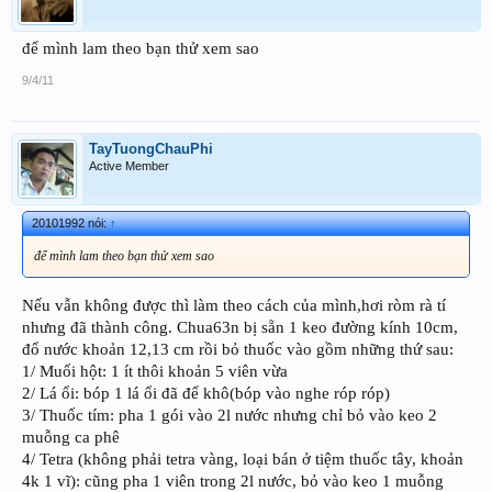
để mình lam theo bạn thử xem sao
9/4/11
TayTuongChauPhi
Active Member
20101992 nói:
↑
để mình lam theo bạn thử xem sao
Nếu vẫn không được thì làm theo cách của mình,hơi ròm rà tí
nhưng đã thành công. Chua63n bị sẵn 1 keo đường kính 10cm,
đổ nước khoản 12,13 cm rồi bỏ thuốc vào gồm những thứ sau:
1/ Muối hột: 1 ít thôi khoản 5 viên vừa
2/ Lá ổi: bóp 1 lá ổi đã để khô(bóp vào nghe róp róp)
3/ Thuốc tím: pha 1 gói vào 2l nước nhưng chỉ bỏ vào keo 2
muỗng ca phê
4/ Tetra (không phải tetra vàng, loại bán ở tiệm thuốc tây, khoản
4k 1 vĩ): cũng pha 1 viên trong 2l nước, bỏ vào keo 1 muỗng