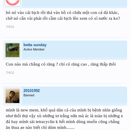
bỏ nó vào cái bịch rồi thả vào hồ có chứa một con cá đá khác,
chờ nó cắn vài phát rồi cầm cái bịch lên xem có xì nước ra ko?
7/4/11
betta sunday
Active Member
Con nào mà chẳng có răng ? chỉ có răng cao , răng thấp thôi
7/4/11
20101992
Banned
mình là new mem, khổ quá dàn cá của mình bị bệnh nhìn giống
như thối thịt vậy xù những tơ trắng nữa mà ác là toàn bị những e
đá hay mình sài tetracyclin k hết mình dùng muốn cũng chẵng
ăn thua ae nào biết chỉ dùm mình.......