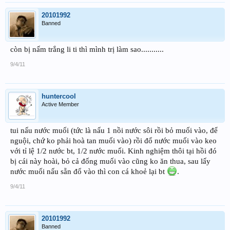
20101992
Banned
còn bị nấm trắng li ti thì mình trị làm sao...........
9/4/11
huntercool
Active Member
tui nấu nước muối (tức là nấu 1 nồi nước sôi rồi bỏ muối vào, để
nguội, chứ ko phải hoà tan muối vào) rồi đổ nước muối vào keo
với tỉ lệ 1/2 nước bt, 1/2 nước muối. Kinh nghiệm thôi tại hồi đó
bị cái này hoài, bỏ cả đống muối vào cũng ko ăn thua, sau lấy
nước muối nấu sẵn đổ vào thì con cá khoẻ lại bt
.
9/4/11
20101992
Banned