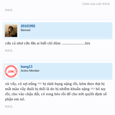
Chỉnh sửa cuối:
8/4/11
8/4/11
20101992
Banned
cứu cá như cứu lữa ai biết chỉ dùm .......................hix
8/4/11
bang13
Active Member
xù vẩy, có sợi trắng => bị sình bụng nặng rồi, kèm theo thịt bị
mất màu vây đuôi bị thối là do bị nhiễm khuẩn nặng => bó tay
rồi, cho vào chậu đất, có rong bèo rồi để cho trời quýêt định số
phận em nó.
8/4/11