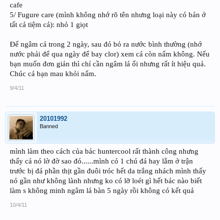
cafe
5/ Fugure care (mình không nhớ rõ tên nhưng loại này có bán ở
tất cả tiệm cá): nhỏ 1 giọt
Để ngâm cá trong 2 ngày, sau đó bỏ ra nước bình thường (nhớ
nước phải để qua ngày để bay clor) xem cá còn nấm không. Nếu
bạn muốn đơn giản thì chỉ cần ngâm lá ổi nhưng rất ít hiệu quả.
Chúc cá bạn mau khỏi nấm.
9/4/11
20101992
Banned
mình làm theo cách của bác huntercool rất thành công nhưng
thấy cá nó lờ đờ sao đó......mình có 1 chú đá hay lắm ở trận
trước bị đá phần thịt gần đuôi tróc hết da trắng nhách mình thấy
nó gần như không lành nhưng ko có lỡ loét gì hết bác nào biết
làm s không minh ngâm lá bàn 5 ngày rồi không có kết quả
10/4/11