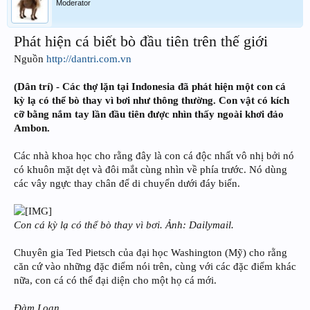
Moderator
Phát hiện cá biết bò đầu tiên trên thế giới
Nguồn
http://dantri.com.vn
(Dân trí) - Các thợ lặn tại Indonesia đã phát hiện một con cá
kỳ lạ có thể bò thay vì bơi như thông thường. Con vật có kích
cỡ bằng nắm tay lần đầu tiên được nhìn thấy ngoài khơi đảo
Ambon.
Các nhà khoa học cho rằng đây là con cá độc nhất vô nhị bởi nó
có khuôn mặt dẹt và đôi mắt cùng nhìn về phía trước. Nó dùng
các vây ngực thay chân để di chuyển dưới đáy biển.
Con cá kỳ lạ có thể bò thay vì bơi. Ảnh: Dailymail.
Chuyên gia Ted Pietsch của đại học Washington (Mỹ) cho rằng
căn cứ vào những đặc điểm nói trên, cùng với các đặc điểm khác
nữa, con cá có thể đại diện cho một họ cá mới.
Đàm Loan