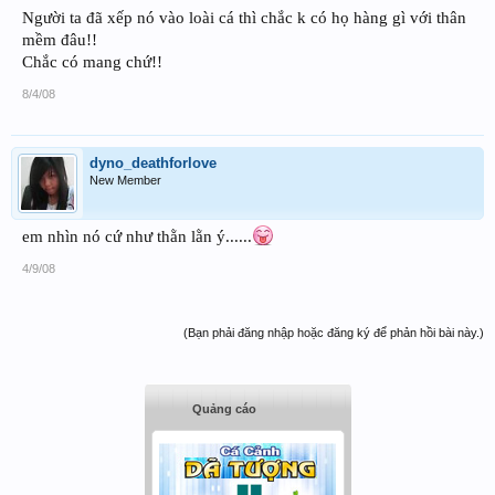
Người ta đã xếp nó vào loài cá thì chắc k có họ hàng gì với thân
mềm đâu!!
Chắc có mang chứ!!
8/4/08
dyno_deathforlove
New Member
em nhìn nó cứ như thằn lằn ý......
4/9/08
(Bạn phải đăng nhập hoặc đăng ký để phản hồi bài này.)
Quảng cáo