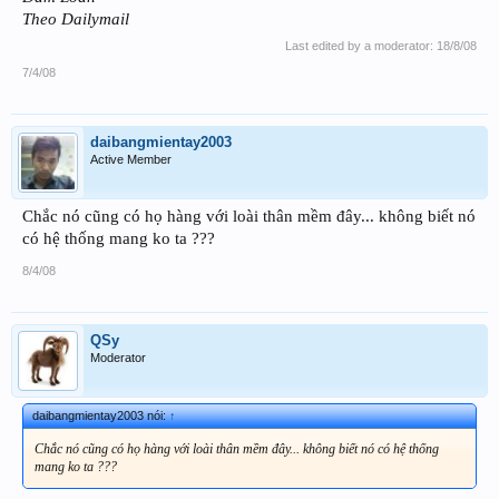
Theo Dailymail
Last edited by a moderator:
18/8/08
7/4/08
daibangmientay2003
Active Member
Chắc nó cũng có họ hàng với loài thân mềm đây... không biết nó
có hệ thống mang ko ta ???
8/4/08
QSy
Moderator
daibangmientay2003 nói:
↑
Chắc nó cũng có họ hàng với loài thân mềm đây... không biết nó có hệ thống
mang ko ta ???