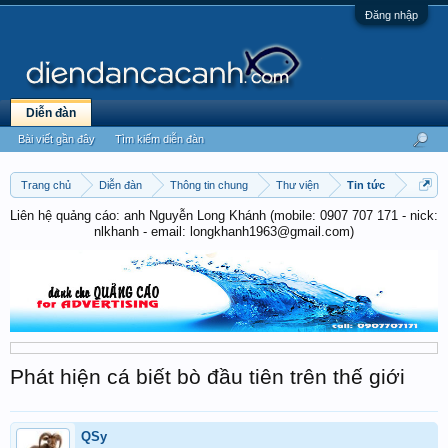
Đăng nhập
Diễn đàn
Bài viết gần đây
Tìm kiếm diễn đàn
Trang chủ
Diễn đàn
Thông tin chung
Thư viện
Tin tức
Liên hệ quảng cáo: anh Nguyễn Long Khánh (mobile: 0907 707 171 - nick:
nlkhanh - email: longkhanh1963@gmail.com)
Phát hiện cá biết bò đầu tiên trên thế giới
QSy