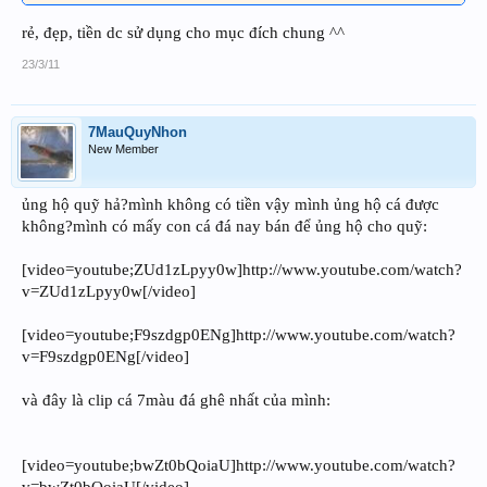
rẻ, đẹp, tiền dc sử dụng cho mục đích chung ^^
23/3/11
7MauQuyNhon
New Member
ủng hộ quỹ hả?mình không có tiền vậy mình ủng hộ cá được
không?mình có mấy con cá đá nay bán để ủng hộ cho quỹ:
[video=youtube;ZUd1zLpyy0w]http://www.youtube.com/watch?
v=ZUd1zLpyy0w[/video]
[video=youtube;F9szdgp0ENg]http://www.youtube.com/watch?
v=F9szdgp0ENg[/video]
và đây là clip cá 7màu đá ghê nhất của mình:
[video=youtube;bwZt0bQoiaU]http://www.youtube.com/watch?
v=bwZt0bQoiaU[/video]