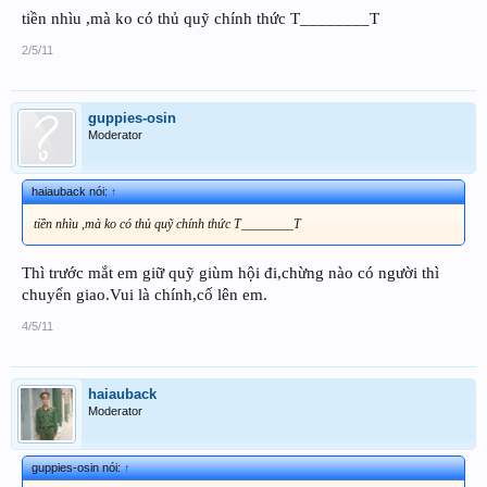
tiền nhìu ,mà ko có thủ quỹ chính thức T________T
2/5/11
guppies-osin
Moderator
haiauback nói:
↑
tiền nhìu ,mà ko có thủ quỹ chính thức T________T
Thì trước mắt em giữ quỹ giùm hội đi,chừng nào có người thì
chuyển giao.Vui là chính,cố lên em.
4/5/11
haiauback
Moderator
guppies-osin nói:
↑