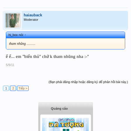
haiauback
Moderator
hi_box nói:
↑
tham nhũng ..........
ể ể... em "biển thủ" chứ k tham nhũng nha :-"
5/9/11
(Bạn phải đăng nhập hoặc đăng ký để phản hồi bài này.)
1
2
Tiếp >
Quảng cáo