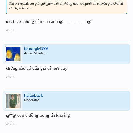
Thì trước mắt em giữ quỹ giùm hội đi,chừng nào có người thì chuyển giao.Vui là
chính,cố lên em.
ok, theo hướng dẫn của anh @__________@
4/5/11
tphong64999
Active Member
chừng nào có đấu giá cá nữa vậy
2/7/11
haiauback
Moderator
@"@ còn 0 đồng trong tài khoảng
3/9/11