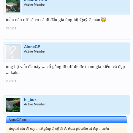
Active Member
tuần nào off sẽ có cá đi đấu giá ủng hộ Quỹ 7 màu
21/3/11
AloneGP
Active Member
ủng hộ vấn đề này ... cố gắng đi off để đc tham gia kiếm cá đẹp
... kaka
23/3/11
hi_box
Active Member
AloneGP nói:
↑
ủng hộ vấn đề này ... cố gắng đi off để đc tham gia kiếm cá đẹp ... kaka