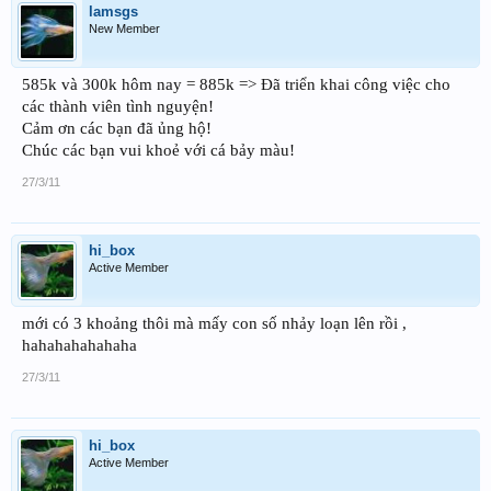
lamsgs
New Member
585k và 300k hôm nay = 885k => Đã triển khai công việc cho
các thành viên tình nguyện!
Cảm ơn các bạn đã ủng hộ!
Chúc các bạn vui khoẻ với cá bảy màu!
27/3/11
hi_box
Active Member
mới có 3 khoảng thôi mà mấy con số nhảy loạn lên rồi ,
hahahahahahaha
27/3/11
hi_box
Active Member