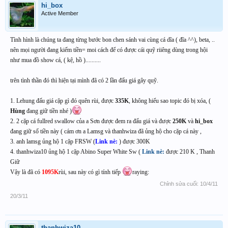
hi_box
Active Member
Tình hình là chúng ta đang từng bước bon chen sánh vai cùng cá dĩa ( đĩa ^^), beta, ..
nên mọi người đang kiếm tiền= moi cách để có được cái quỹ riiêng dùng trong hội
như mua đồ show cá, ( kệ, hồ )..........
trên tình thần đó thì hiện tại mình đã có 2 lần đấu giá gây quỹ.
1. Lehung đấu giá cặp gì đó quên rùi, được
335K
, không hiểu sao topic đó bị xóa, (
Hùng
đang giữ tiền nhé )
2. 2 cặp cá fullred swallow của a Sơn được đem ra đấu giá và được
250K
và
hi_box
đang giữ số tiền này ( cám ơn a Lamsg và thanhwiza đã ủng hộ cho cặp cá này ,
3. anh lamsg ủng hộ 1 cặp FRSW (
Link nè:
) được 300K
4. thanhwiza10 ủng hộ 1 cặp Abino Super White Sw (
Link nè:
được 210 K , Thanh
Giữ
Vậy là đã có
1095K
rùi, sau này có gì tính tiếp
raying:
Chỉnh sửa cuối:
10/4/11
20/3/11
thanhwiza10