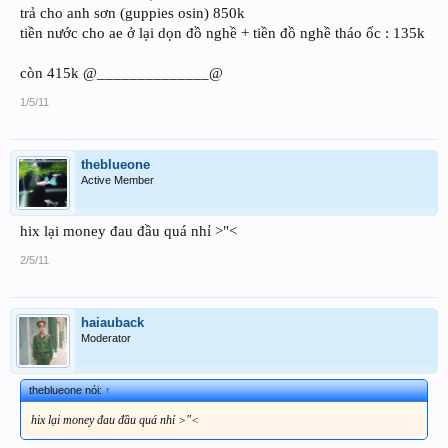
trả cho anh sơn (guppies osin) 850k
tiền nước cho ae ở lại dọn đồ nghề + tiền đồ nghề tháo ốc : 135k
còn 415k @______________@
1/5/11
theblueone
Active Member
hix lại money đau đầu quá nhỉ >"<
2/5/11
haiauback
Moderator
theblueone nói:
↑
hix lại money đau đầu quá nhỉ >"<