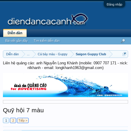
Đăng nhập
Diễn đàn
Bài viết gần đây
Tìm kiếm diễn đàn
Diễn đàn
...
Cá bảy màu - Guppy
Saigon Guppy Club
Liên hệ quảng cáo: anh Nguyễn Long Khánh (mobile: 0907 707 171 - nick:
nlkhanh - email: longkhanh1963@gmail.com)
Quỹ hội 7 màu
1
2
Tiếp >