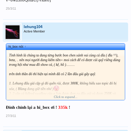
25/3/11
lehung104
Active Member
hi_box nói:
↑
Tình hình là chúng ta đang từng bước bon chen sánh vai cùng cá dĩa ( đĩa ^^),
beta, .. nên mọi người đang kiếm tiền= moi cách để có được cái quỹ riiêng dùng
trong hội như mua đồ show cá, ( kệ, hồ )..........
trên tình thần đó thì hiện tại mình đã có 2 lần đấu giá gây quỹ.
1. Lehung đấu giá cặp gì đó quên rùi, được
300K
, không hiểu sao topic đó bị
xóa, (
Hùng
đang giữ tiền nhé )
2. 2 cặp cá fullred swallow của a Sơn được đem ra đấu giá và được
250K
và
Click to expand...
hi_box
đang giữ số tiền này ( cám ơn a Lamsg và thanhwiza đã ủng hộ cho cặp
cá này ,
Đính chính lại a hi_box ơi !
335k
!
Vậy là đã có
550K
rùi, sau này có gì tính tiếp
raying:
27/3/11