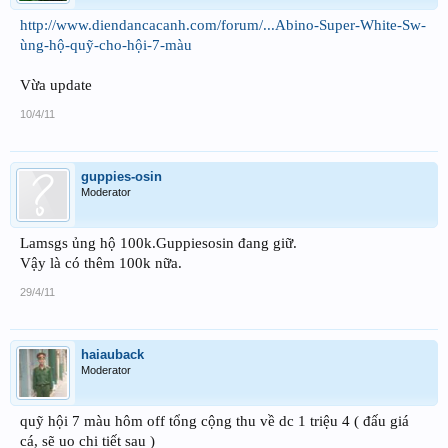
http://www.diendancacanh.com/forum/...Abino-Super-White-Sw-
ùng-hộ-quỹ-cho-hội-7-màu
Vừa update
10/4/11
guppies-osin
Moderator
Lamsgs ủng hộ 100k.Guppiesosin đang giữ.
Vậy là có thêm 100k nữa.
29/4/11
haiauback
Moderator
quỹ hội 7 màu hôm off tổng cộng thu về dc 1 triệu 4 ( đấu giá
cá, sẽ uo chi tiết sau )