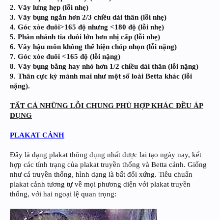
2. Vây lưng hẹp (lỗi nhẹ)
3. Vây bụng ngắn hơn 2/3 chiều dài thân (lỗi nhẹ)
4. Góc xòe đuôi>165 độ nhưng <180 độ (lỗi nhẹ)
5. Phân nhánh tia đuôi lớn hơn nhị cấp (lỗi nhẹ)
6. Vây hậu môn không thể hiện chóp nhọn (lỗi nặng)
7. Góc xòe đuôi <165 độ (lỗi nặng)
8. Vây bụng bằng hay nhỏ hơn 1/2 chiều dài thân (lỗi nặng)
9. Thân cực kỳ mảnh mai như một số loài Betta khác (lỗi
nặng).
TẤT CẢ NHỮNG LỖI CHUNG PHÙ HỢP KHÁC ĐỀU ÁP
DỤNG
PLAKAT CẢNH
Đây là dạng plakat thông dụng nhất được lai tạo ngày nay, kết
hợp các tính trạng của plakat truyền thống và Betta cảnh. Giống
như cá truyền thống, hình dạng là bất đối xứng. Tiêu chuẩn
plakat cảnh tương tự về mọi phương diện với plakat truyền
thống, với hai ngoại lệ quan trọng: