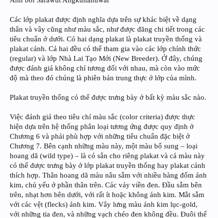
Ảnh bởi Sarawut Angkunanuwat
Các lớp plakat được định nghĩa dựa trên sự khác biệt về dạng
thân và vây cũng như màu sắc, như được đăng chi tiết trong các
tiêu chuẩn ở dưới. Có hai dạng plakat là plakat truyền thống và
plakat cảnh. Cả hai đều có thể tham gia vào các lớp chính thức
(regular) và lớp Nhà Lai Tạo Mới (New Breeder). Ở đây, chúng
được đánh giá không chỉ tương đối với nhau, mà còn vào mức
độ mà theo đó chúng là phiên bản trung thực ở lớp của mình.
Plakat truyền thống có thể được trưng bày ở bất kỳ màu sắc nào.
Việc đánh giá theo tiêu chí màu sắc (color criteria) được thực
hiện dựa trên hệ thống phân loại tương ứng được quy định ở
Chương 6 và phải phù hợp với những tiêu chuẩn đặc biệt ở
Chương 7. Bên cạnh những màu này, một màu bổ sung – loại
hoang dã (wild type) – là có sẵn cho riêng plakat và cá màu này
có thể được trưng bày ở lớp plakat truyền thống hay plakat cảnh
thích hợp. Thân hoang dã màu nâu sẫm với nhiều hàng đốm ánh
kim, chủ yếu ở phần thân trên. Các vảy viền đen. Đầu sẫm bên
trên, nhạt hơn bên dưới, với rất ít hoặc không ánh kim. Mắt sẫm
với các vệt (flecks) ánh kim. Vây lưng màu ánh kim lục-gold,
với những tia đen, và những vạch chéo đen không đều. Đuôi thể