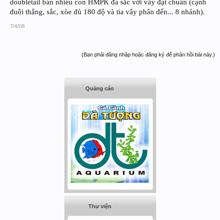
doubletail bán nhiều con HMPK đa sắc với vây đạt chuẩn (cạnh
đuôi thẳng, sắc, xòe đủ 180 độ và tia vây phân đến... 8 nhánh).
7/4/08
(Bạn phải đăng nhập hoặc đăng ký để phản hồi bài này.)
Quảng cáo
Thư viện