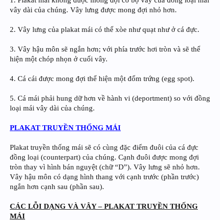
vây dài của chúng. Vây lưng được mong đợi nhỏ hơn.
2. Vây lưng của plakat mái có thể xòe như quạt như ở cá đực.
3. Vây hậu môn sẽ ngắn hơn; với phía trước hơi tròn và sẽ thể
hiện một chóp nhọn ở cuối vây.
4. Cá cái được mong đợi thể hiện một đốm trứng (egg spot).
5. Cá mái phải hung dữ hơn về hành vi (deportment) so với đồng
loại mái vây dài của chúng.
PLAKAT TRUYỀN THỐNG MÁI
Plakat truyền thống mái sẽ có cùng đặc điểm đuôi của cá đực
đồng loại (counterpart) của chúng. Cạnh đuôi được mong đợi
tròn thay vì hình bán nguyệt (chữ “D”). Vây lưng sẽ nhỏ hơn.
Vây hậu môn có dạng hình thang với cạnh trước (phần trước)
ngắn hơn cạnh sau (phần sau).
CÁC LỖI DẠNG VÀ VÂY – PLAKAT TRUYỀN THỐNG
MÁI