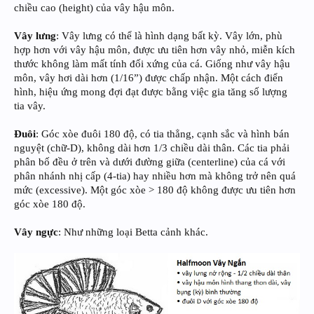
chiều cao (height) của vây hậu môn.
Vây lưng
: Vây lưng có thể là hình dạng bất kỳ. Vây lớn, phù
hợp hơn với vây hậu môn, được ưu tiên hơn vây nhỏ, miễn kích
thước không làm mất tính đối xứng của cá. Giống như vây hậu
môn, vây hơi dài hơn (1/16”) được chấp nhận. Một cách điển
hình, hiệu ứng mong đợi đạt được bằng việc gia tăng số lượng
tia vây.
Đuôi
: Góc xòe đuôi 180 độ, có tia thẳng, cạnh sắc và hình bán
nguyệt (chữ-D), không dài hơn 1/3 chiều dài thân. Các tia phải
phân bố đều ở trên và dưới đường giữa (centerline) của cá với
phân nhánh nhị cấp (4-tia) hay nhiều hơn mà không trở nên quá
mức (excessive). Một góc xòe > 180 độ không được ưu tiên hơn
góc xòe 180 độ.
Vây ngực
: Như những loại Betta cảnh khác.