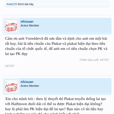
thabi125
thích bài này.
nhixuan
Active Member
Cám ơn anh Vnreddevil đã sưu tầm và dịnh cho anh em một bài
rất hay, bài là tiêu chuẩn của Plakat và plakat hiện đại theo tiêu
chuẩn của tổ chức quốc tế, để anh em có tiêu chuẩn chọn PK và
lai tạo PK đẹp
Chỉnh sửa cuối:
24/7/07
24/7/07
nhixuan
Active Member
Xin cho mình hỏi : theo lý thuyết thì Plakat truyền thống lai tạo
với Halfmoon đuôi dài có thể ra được Plakat hiện đại không?
hay là phải tìm PK hiện đại để lai tạo? Bạn nào có tài liệu hay
kinh nghiệm vụ này thì cho mình biết với nhé!