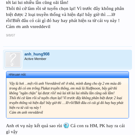
tới lai lui nhiều lần cũng oãi lắm!
Thôi thì cứ làm rồi sẽ tuyển chọn lại! Vì trước đây không phân
biệt được 2 loại truyền thống và hiện đại! bây giờ thì ....lỡ
rồi!Biết đâu có cái gì đó hay hay phát hiện ra từ cái vụ này !
Cám ơn anh vnreddevil
9/8/07
anh_hung908
Active Member
nhixuan nói:
Vậy là hơi ...mệt rồi anh Vnreddevil ơi! ở nhà, mình đang cho ép 2 em màu đỏ
trong đó có em trống Plakat truyền thống, em mái là Halfmoon, bây giờ thì
không "ngăn chặn" lại được rồi! mà lai tới lai lui nhiều lần cũng oãi lắm!
Thôi thì cứ làm rồi sẽ tuyển chọn lại! Vì trước đây không phân biệt được 2 loại
truyền thống và hiện đại! bây giờ thì ....lỡ rồi!Biết đâu có cái gì đó hay hay phát
hiện ra từ cái vụ này !
Cám ơn anh vnreddevil
Anh ơi vụ này kết quả sao rùi
Cá con ra HM, PK hay ra cái
gì vậy