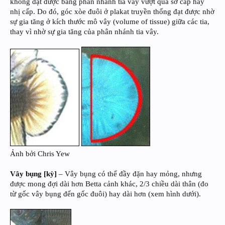
không đạt được bằng phân nhánh tia vây vượt quá sơ cấp hay
nhị cấp. Do đó, góc xòe đuôi ở plakat truyền thống đạt được nhờ
sự gia tăng ở kích thước mô vây (volume of tissue) giữa các tia,
thay vì nhờ sự gia tăng của phân nhánh tia vây.
Ảnh bởi Chris Yew
Vây bụng [kỳ]
– Vây bụng có thể đầy đặn hay mỏng, nhưng
được mong đợi dài hơn Betta cảnh khác, 2/3 chiều dài thân (đo
từ gốc vây bụng đến gốc đuôi) hay dài hơn (xem hình dưới).