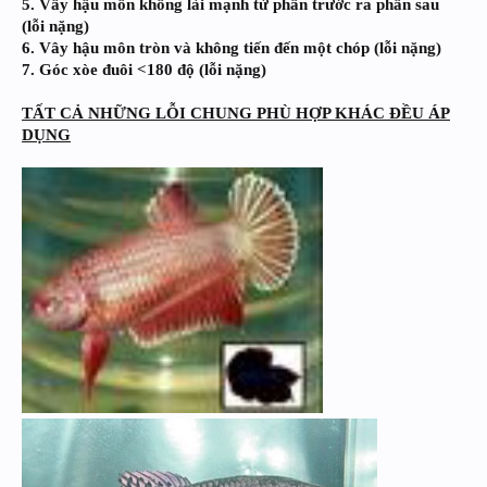
5. Vây hậu môn không lài mạnh từ phần trước ra phần sau
(lỗi nặng)
6. Vây hậu môn tròn và không tiến đến một chóp (lỗi nặng)
7. Góc xòe đuôi <180 độ (lỗi nặng)
TẤT CẢ NHỮNG LỖI CHUNG PHÙ HỢP KHÁC ĐỀU ÁP
DỤNG