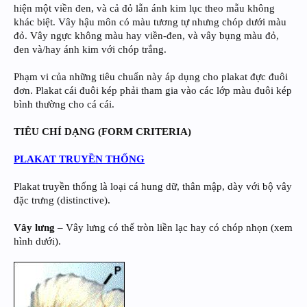
hiện một viền đen, và cả đỏ lẫn ánh kim lục theo mẫu không
khác biệt. Vây hậu môn có màu tương tự nhưng chóp dưới màu
đỏ. Vây ngực không màu hay viền-đen, và vây bụng màu đỏ,
đen và/hay ánh kim với chóp trắng.
Phạm vi của những tiêu chuẩn này áp dụng cho plakat đực đuôi
đơn. Plakat cái đuôi kép phải tham gia vào các lớp màu đuôi kép
bình thường cho cá cái.
TIÊU CHÍ DẠNG (FORM CRITERIA)
PLAKAT TRUYỀN THỐNG
Plakat truyền thống là loại cá hung dữ, thân mập, dày với bộ vây
đặc trưng (distinctive).
Vây lưng
– Vây lưng có thể tròn liền lạc hay có chóp nhọn (xem
hình dưới).