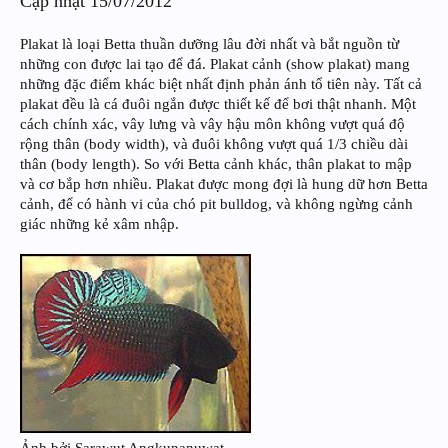
Cập nhật 15/07/2012
Plakat là loại Betta thuần dưỡng lâu đời nhất và bắt nguồn từ
những con được lai tạo để đá. Plakat cảnh (show plakat) mang
những đặc điểm khác biệt nhất định phản ánh tổ tiên này. Tất cả
plakat đều là cá đuôi ngắn được thiết kế để bơi thật nhanh. Một
cách chính xác, vây lưng và vây hậu môn không vượt quá độ
rộng thân (body width), và đuôi không vượt quá 1/3 chiều dài
thân (body length). So với Betta cảnh khác, thân plakat to mập
và cơ bắp hơn nhiều. Plakat được mong đợi là hung dữ hơn Betta
cảnh, để có hành vi của chó pit bulldog, và không ngừng cảnh
giác những kẻ xâm nhập.