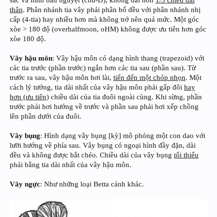
sắc và hình bán nguyệt (chữ-D), không dài hơn
1/3 chiều dài
thân
. Phân nhánh tia vây phải phân bố đều với phân nhánh nhị
cấp (4-tia) hay nhiều hơn mà không trở nên quá mức. Một góc
xòe > 180 độ (overhalfmoon, oHM) không được ưu tiên hơn góc
xòe 180 độ.
Vây hậu môn
: Vây hậu môn có dạng hình thang (trapezoid) với
các tia trước (phần trước) ngắn hơn các tia sau (phần sau). Từ
trước ra sau, vây hậu môn hơi lài,
tiến đến một chóp nhọn
. Một
cách lý tưởng, tia dài nhất của vây hậu môn phải gấp đôi
hay
hơn (ưu tiên)
chiều dài của tia đuôi ngoài cùng. Khi sừng, phần
trước phải hơi hướng về trước và phần sau phải hơi xếp chồng
lên phần dưới của đuôi.
Vây bụng
: Hình dạng vây bụng [kỳ] mô phỏng một con dao với
lưỡi hướng về phía sau. Vây bụng có ngoại hình đầy đặn, dài
đều và không được bắt chéo. Chiều dài của vây bụng
tối thiểu
phải bằng tia dài nhất của vây hậu môn.
Vây ngực
: Như những loại Betta cảnh khác.