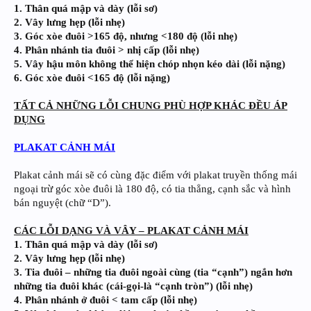
1. Thân quá mập và dày (lỗi sơ)
2. Vây lưng hẹp (lỗi nhẹ)
3. Góc xòe đuôi >165 độ, nhưng <180 độ (lỗi nhẹ)
4. Phân nhánh tia đuôi > nhị cấp (lỗi nhẹ)
5. Vây hậu môn không thể hiện chóp nhọn kéo dài (lỗi nặng)
6. Góc xòe đuôi <165 độ (lỗi nặng)
TẤT CẢ NHỮNG LỖI CHUNG PHÙ HỢP KHÁC ĐỀU ÁP
DỤNG
PLAKAT CẢNH MÁI
Plakat cảnh mái sẽ có cùng đặc điểm với plakat truyền thống mái
ngoại trừ góc xòe đuôi là 180 độ, có tia thẳng, cạnh sắc và hình
bán nguyệt (chữ “D”).
CÁC LỖI DẠNG VÀ VÂY – PLAKAT CẢNH MÁI
1. Thân quá mập và dày (lỗi sơ)
2. Vây lưng hẹp (lỗi nhẹ)
3. Tia đuôi – những tia đuôi ngoài cùng (tia “cạnh”) ngắn hơn
những tia đuôi khác (cái-gọi-là “cạnh tròn”) (lỗi nhẹ)
4. Phân nhánh ở đuôi < tam cấp (lỗi nhẹ)