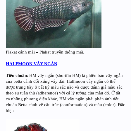
Plakat cảnh mái
–
Plakat truyền thống mái.
HALFMOON VÂY NGẮN
Tiêu chuẩn
: HM vây ngắn (shortfin HM) là phiên bản vây-ngắn
của betta cảnh đối xứng vây dài. Halfmoon vây ngắn có thể
được trưng bày ở bất kỳ màu sắc nào và được đánh giá màu sắc
theo sự tuân thủ (adherence) với cá lý tưởng của màu đó. Ở tất
cả những phương diện khác, HM vây ngắn phải phản ánh tiêu
chuẩn Betta cảnh về cấu trúc (conformation) và màu (color). Đặc
biệt: