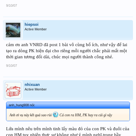
9/10/07
hiepsoi
Active Member
cám ơn anh VNRD đã post 1 bài vô cùng bổ ích, như vậy để lai
tạo ra dòng PK hiện đại cho riêng mỗi người chắc phải mất một
thời gian tương đối dài, chúc mọi người thành công nhé.
9/10/07
nhixuan
Active Member
anh_hung908 nói:
Anh ơi vụ này kết quả sao rùi
Cá con ra HM, PK hay ra cái gì vậy
Lứa mình nêu trên mình tinh lấy màu đỏ của con PK và đuôi của
con HM tuy nhiên thực sự không như ý mình nghĩ,trong bầy