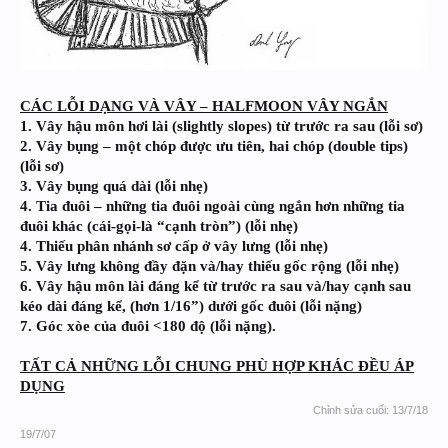
CÁC LỖI DẠNG VÀ VÂY – HALFMOON VÂY NGẮN
1. Vây hậu môn hơi lài (slightly slopes) từ trước ra sau (lỗi sơ)
2. Vây bụng – một chóp được ưu tiên, hai chóp (double tips)
(lỗi sơ)
3. Vây bụng quá dài (lỗi nhẹ)
4. Tia đuôi – những tia đuôi ngoài cùng ngắn hơn những tia
đuôi khác (cái-gọi-là “cạnh tròn”) (lỗi nhẹ)
4. Thiếu phân nhánh sơ cấp ở vây lưng (lỗi nhẹ)
5. Vây lưng không đầy đặn và/hay thiếu gốc rộng (lỗi nhẹ)
6. Vây hậu môn lài đáng kể từ trước ra sau và/hay cạnh sau
kéo dài đáng kể, (hơn 1/16”) dưới gốc đuôi (lỗi nặng)
7. Góc xòe của đuôi <180 độ (lỗi nặng).
TẤT CẢ NHỮNG LỖI CHUNG PHÙ HỢP KHÁC ĐỀU ÁP
DỤNG
Chỉnh sửa cuối:
13/7/18
19/7/07