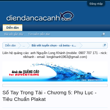
Đăng nhập
Diễn đàn
Bài viết gần đây
Tìm kiếm diễn đàn
Diễn đàn
...
Bài viết tuyển chọn - cá betta - cá cờ
Liên hệ quảng cáo: anh Nguyễn Long Khánh (mobile: 0907 707 171 - nick:
nlkhanh - email: longkhanh1963@gmail.com)
Sổ Tay Trọng Tài - Chương 5: Phụ Lục -
Tiêu Chuẩn Plakat