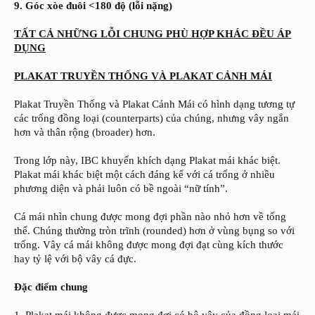
9. Góc xòe đuôi <180 độ (lỗi nặng)
TẤT CẢ NHỮNG LỖI CHUNG PHÙ HỢP KHÁC ĐỀU ÁP
DỤNG
PLAKAT TRUYỀN THỐNG VÀ PLAKAT CẢNH MÁI
Plakat Truyền Thống và Plakat Cảnh Mái có hình dạng tương tự
các trống đồng loại (counterparts) của chúng, nhưng vây ngắn
hơn và thân rộng (broader) hơn.
Trong lớp này, IBC khuyến khích dạng Plakat mái khác biệt.
Plakat mái khác biệt một cách đáng kể với cá trống ở nhiều
phương diện và phải luôn có bề ngoài “nữ tính”.
Cá mái nhìn chung được mong đợi phần nào nhỏ hơn về tổng
thể. Chúng thường tròn trĩnh (rounded) hơn ở vùng bụng so với
trống. Vây cá mái không được mong đợi đạt cùng kích thước
hay tỷ lệ với bộ vây cá đực.
Đặc điểm chung
1. Plakat mái không được mong đợi có bộ vây của đồng loại mái