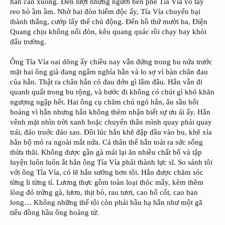
hẳn cần xuống. Đến lượt những người bên phe Tía Vỉa vỗ tay
reo hò ầm ầm. Nhờ hai đòn hiểm độc ấy, Tía Vỉa chuyển bại
thành thắng, cướp lấy thế chủ động. Đến hồ thứ mười ba, Điện
Quang chịu không nổi đòn, kêu quang quác rồi chạy bay khỏi
đấu trường.
Ông Tía Vỉa oai dõng ấy chiều nay vẫn đứng trong bu nứa trước
mặt hai ông già đang ngắm nghía hắn và lo sợ vì bàn chân đau
của hắn. Thật ra chân hắn có đau đớn gì lắm đâu. Hắn vẫn đi
quanh quất trong bu rộng, và bước đi không có chút gì khó khăn
ngượng ngập hết. Hai ông cụ chăm chú ngó hắn, âu sầu hốt
hoảng vì hắn nhưng hắn không thèm nhận biết sự ưu ái ấy. Hắn
vênh mặt nhìn trời xanh hoặc chuyển thân mình quay phải quay
trái, đảo truớc đảo sau. Đôi lúc hắn khẽ đập đầu vào bu, khẽ xỉa
hẳn bộ mỏ ra ngoài mắt nứa. Cả thân thể hắn toát ra sức sống
thừa thãi. Không được gần gà mái lại ăn nhiều chất bổ và tập
luyện luôn luôn ắt hẳn ông Tía Vỉa phải thành lực sĩ. So sánh tôi
với ông Tía Vỉa, có lẽ hắn sướng hơn tôi. Hắn được chăm sóc
từng li từng tí. Lương thực gồm toàn loại thóc mẩy, kèm thêm
lòng đỏ trứng gà, lươn, thịt bò, rau tươi, cao hổ cốt, cao ban
long… Không những thế tôi còn phải hầu hạ hắn như một gã
tiểu đồng hầu ông hoàng tử.