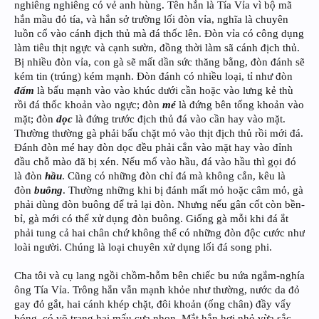
nghiêng nghiêng có vẻ anh hùng. Tên hắn là Tía Vỉa vì bộ mã
hắn mầu đỏ tía, và hắn sở trường lối đòn vỉa, nghĩa là chuyên
luồn cổ vào cánh địch thủ mà đá thốc lên. Đòn vỉa có công dụng
làm tiêu thịt ngực và cạnh sườn, đồng thời làm sã cánh địch thủ.
Bị nhiều đòn vỉa, con gà sẽ mất dần sức thăng bằng, đòn đánh sẽ
kém tin (trúng) kém mạnh. Đòn đánh có nhiều loại, tỉ như đòn
đấm
là bấu mạnh vào vào khúc dưới cần hoặc vào lưng kẻ thù
rồi đá thốc khoản vào ngực; đòn
mé
là đứng bên tống khoản vào
mặt; đòn
dọc
là đứng trước địch thủ đá vào cần hay vào mặt.
Thường thường gà phải bấu chặt mỏ vào thịt địch thủ rồi mới đá.
Đánh đòn mé hay đòn dọc đều phải cắn vào mặt hay vào đỉnh
đầu chỗ mào đã bị xén. Nếu mổ vào hầu, đá vào hầu thì gọi đó
là đòn
hầu
. Cũng có những đòn chỉ đá mà không cắn, kêu là
đòn
buông
. Thường những khi bị đánh mất mỏ hoặc câm mỏ, gà
phải dùng đòn buông để trả lại đòn. Nhưng nếu gân cốt còn bền-
bỉ, gà mới có thể xử dụng đòn buông. Giống gà mỗi khi đá ắt
phải tung cả hai chân chứ không thể có những đòn độc cước như
loài người. Chúng là loại chuyên xử dụng lối đá song phi.
Cha tôi và cụ lang ngồi chồm-hỗm bên chiếc bu nứa ngắm-nghía
ông Tía Vỉa. Trông hắn vẫn mạnh khỏe như thường, nước da đỏ
gay đỏ gắt, hai cánh khép chặt, đôi khoản (ống chân) đầy vẩy
bóng, có võ trang hai mấu cựa nhọn. Mắt hắn hơi nhỏ vừa sắc-