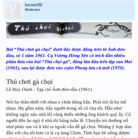
lucson52
Moderator
Bài “Thú chơi gà chọi” dưới đây được đăng trên tờ Ánh-đèn-
dầu, số 1 năm 1961. Cụ Vương Hồng Sển có trích dẫn nhiều
phần đưa vào bài “Thú chọi gà”, đăng lần đầu trên tập san Mai
(1961), sau lại được đưa vào cuốn Phong lưu cũ mới (1970).
Thú chơi gà chọi
Lê Huy Oanh - Tạp chí Ánh-đèn-dầu (1961)
Nói họ thân-thiết với nhau e chưa đúng hẳn. Phải nói là họ mê
nhau. Họ gồm năm, bẩy người trong số có cha tôi. Hầu như
không ngày nào nhà tôi cũng thiếu những ông khách quý ấy. Có
người đến ăn ngủ ở nhà tôi hàng tuần lễ. Chuyện trò thường nổ
như pháo ran và ít khi ra ngoài vấn đề gà chọi. Nhưng ý hợp tâm
đầu với cha tôi hơn cả là cụ lang Chim. Tình bạn bè nồng đượm