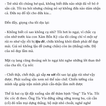
- Trẻ nhà tôi chúng hư quá, không biết đứa nào nhặt đá về bỏ ở
sân cát. Tôi tra hỏi nhưng chúng nó sợ không đứa nào dám nhận
cả. Đứa nọ đổ tội cho đứa kia...
Đến đây, giọng cha tôi dịu lại:
- Không biết có sao không cụ nhỉ? Tôi hơi lo ngại, vì chắc cụ
còn nhớ trước kia con Xám Bốn Kỳ của tôi cũng chỉ vì một sự
rủi ro như vậy rồi bị
lậu đề
, chữa không khỏi đành phải để đạp
mái. Giá nó không lậu đề (sưng chân) còn ăn (thắng) nữa. Độ
của nó đẹp lắm mà.
Mặt cụ lang cũng thoáng nét lo ngại khi nghe những lời than thở
của cha tôi. Cụ nói:
- Chết thật, chết thật, gà sắp
ra sới
rồi sao lại gặp rủi như vậy
được. Phải xuống sân xem nó thế nào chứ. Chiến tướng của
mình sắp giáp trận mình phải cẩn-thận lắm mới được
Thế là hai cụ lật đật xuống sân để thăm bịnh “ông” Tía Vỉa. Tôi
lóc cóc đi theo. Ông Tía Vỉa đứng sừng sững trong bu, cái cần
(cổ) đỏ trần trụi dựng thẳng, bộ mặt nhỏ choắt, nghé nghé