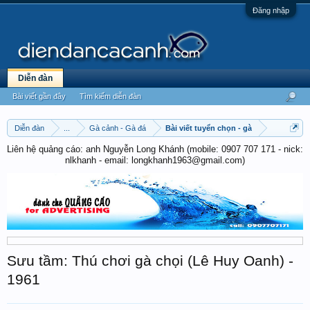
Đăng nhập
Diễn đàn
Bài viết gần đây
Tìm kiếm diễn đàn
Diễn đàn
...
Gà cảnh - Gà đá
Bài viết tuyển chọn - gà
Liên hệ quảng cáo: anh Nguyễn Long Khánh (mobile: 0907 707 171 - nick:
nlkhanh - email: longkhanh1963@gmail.com)
Sưu tầm: Thú chơi gà chọi (Lê Huy Oanh) -
1961