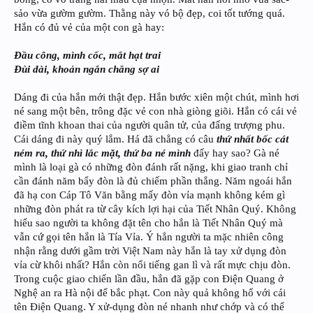
sảo vừa gườm gườm. Thằng này vó bộ đẹp, coi tốt tướng quá.
Hắn có đủ vẻ của một con gà hay:
Đầu công, mình cốc, mắt hạt trai
Đùi dài, khoản ngắn chẳng sợ ai
Dáng đi của hắn mới thật đẹp. Hắn bước xiên một chút, mình hơi
né sang một bên, trông đặc vẻ con nhà giòng giõi. Hắn có cái vẻ
điềm tĩnh khoan thai của người quân tử, của đấng trượng phu.
Cái dáng đi này quý lắm. Há đã chẳng có câu
thứ nhất bốc cát
ném ra, thứ nhì lắc mặt, thứ ba né mình
đấy hay sao? Gà né
mình là loại gà có những đòn đánh rất nặng, khi giao tranh chỉ
cần đánh năm bẩy đòn là đủ chiếm phần thắng. Năm ngoái hắn
đã hạ con Cáp Tô Văn bằng mấy đòn vỉa mạnh không kém gì
những đòn phát ra từ cây kích lợi hại của Tiết Nhân Quý. Không
hiểu sao người ta không đặt tên cho hắn là Tiết Nhân Quý mà
vẫn cứ gọi tên hắn là Tía Vỉa. Ý hẳn người ta mặc nhiên công
nhận rằng dưới gầm trời Việt Nam này hắn là tay xử dụng đòn
vỉa cừ khôi nhất? Hắn còn nổi tiếng gan lì và rất mực chịu đòn.
Trong cuộc giao chiến lần đầu, hắn đã gặp con Điện Quang ở
Nghệ an ra Hà nội để bắc phạt. Con này quả không hổ với cái
tên Điện Quang. Y xử-dụng đòn né nhanh như chớp và có thể