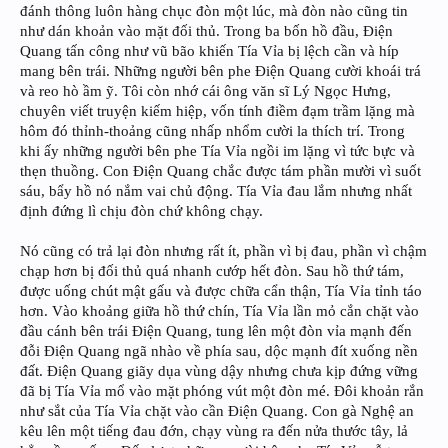
đánh thông luôn hàng chục đòn một lúc, mà đòn nào cũng tin
như dán khoản vào mặt đối thủ. Trong ba bốn hồ đầu, Điện
Quang tấn công như vũ bão khiến Tía Vỉa bị lệch cần và híp
mang bên trái. Những người bên phe Điện Quang cười khoái trá
và reo hò ầm ỹ. Tôi còn nhớ cái ông văn sĩ Lý Ngọc Hưng,
chuyên viết truyện kiếm hiệp, vốn tính điềm đạm trầm lặng mà
hôm đó thỉnh-thoảng cũng nhấp nhổm cười la thích trí. Trong
khi ấy những người bên phe Tía Vỉa ngồi im lặng vì tức bực và
thẹn thuồng. Con Điện Quang chắc được tám phần mười vì suốt
sáu, bẩy hồ nó nắm vai chủ động. Tía Vỉa đau lắm nhưng nhất
định đứng lì chịu đòn chứ không chạy.
Nó cũng có trả lại đòn nhưng rất ít, phần vì bị đau, phần vì chậm
chạp hơn bị đối thủ quá nhanh cướp hết đòn. Sau hồ thứ tám,
được uống chút mật gấu và được chữa cẩn thận, Tía Vỉa tỉnh táo
hơn. Vào khoảng giữa hồ thứ chín, Tía Vỉa lần mỏ cắn chặt vào
đầu cánh bên trái Điện Quang, tung lên một đòn vỉa mạnh đến
đỗi Điện Quang ngã nhào về phía sau, dộc mạnh đít xuống nền
đất. Điện Quang giãy dụa vùng dậy nhưng chưa kịp đứng vững
đã bị Tía Vỉa mổ vào mặt phóng vút một đòn mé. Đôi khoản rắn
như sắt của Tía Vỉa chặt vào cần Điện Quang. Con gà Nghệ an
kêu lên một tiếng đau đớn, chạy vùng ra đến nửa thước tây, lả