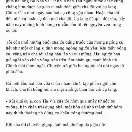
giữa hai ông Bá Nha và Tử Kỳ ở bên Tầu ngày trước chắc cũng
chẳng hơn được sự giao tế mật thiết giữa cha tôi với cụ lang
Chim. Gần như ngày nào hai cụ cũng gặp nhau. Hoặc cha tôi
đến nhà cụ hoặc cụ đến nhà cha tôi. Cụ lang đã qua đời sáu, bẩy
năm nay nhưng hình bóng cụ vẫn còn rõ rệt nguyên vẹn trong
óc tôi.
Tôi còn nhớ những buổi cha tôi đứng trước cửa mong ngóng cụ
hệt như một chàng si tình mong ngóng người yêu. Khi thấy bóng
cụ, vầng trán cha tôi sáng hẳn lên vì vui mừng. Hai người bạn
già ngồi xếp chân vòng tròn trên tấm phản gụ, cạnh bình trà
Chính thái thơm ngát. Chuyện trò giữa hai người sôi nổi ngay từ
phút đầu.
Có một lần, hai bên vừa chào nhau, chưa kịp phân ngôi chủ
khách, cha tôi bỗng hơi sịu mặt xuống, than thở với cụ lang:
- Rủi quá cụ ạ, con Tía Vỉa của tôi hôm qua nhẩy từ nóc bu
xuống, bàn chân trái đụng phải một hòn đá nhỏ thành thử hôm
nay thỉnh thoảng nó đứng co chân trông thương quá…
Rồi cha tôi chuyển giọng, ánh mắt thoáng tia giận dữ: