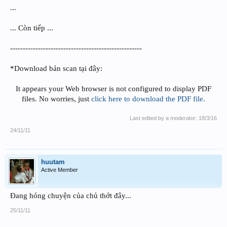
...
... Còn tiếp ...
----------------------------------------------------
*Download bản scan tại đây:
It appears your Web browser is not configured to display PDF
files. No worries, just
click here to download the PDF file.
Last edited by a moderator:
18/3/16
24/11/11
huutam
Active Member
Đang hóng chuyện của chủ thớt đây...
25/11/11