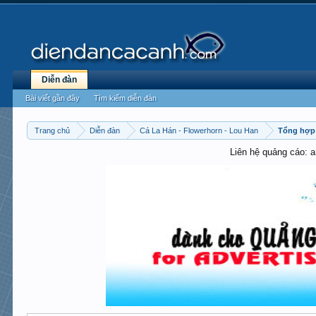
Diễn đàn
Bài viết gần đây
Tìm kiếm diễn đàn
Trang chủ
Diễn đàn
Cá La Hán - Flowerhorn - Lou Han
Tổng hợp 
Liên hệ quảng cáo: 