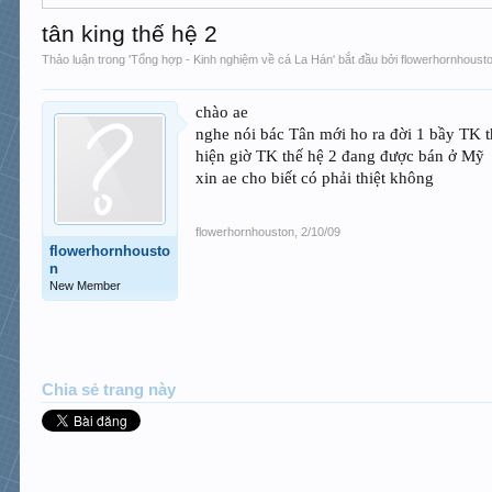
tân king thế hệ 2
Thảo luận trong '
Tổng hợp - Kinh nghiệm về cá La Hán
' bắt đầu bởi
flowerhornhoust
chào ae
nghe nói bác Tân mới ho ra đời 1 bầy TK 
hiện giờ TK thế hệ 2 đang được bán ở Mỹ
xin ae cho biết có phải thiệt không
flowerhornhouston
,
2/10/09
flowerhornhousto
n
New Member
Chia sẻ trang này