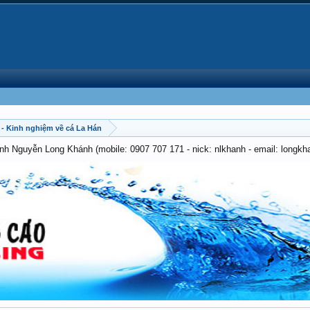
- Kinh nghiệm về cá La Hán
anh Nguyễn Long Khánh (mobile: 0907 707 171 - nick: nlkhanh - email: long