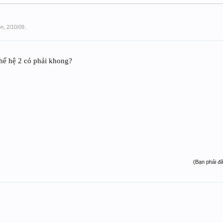
on
,
2/10/09
.
thế hệ 2 có phải khong?
(Bạn phải đ