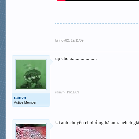
binhcv82
,
19/11/09
up cho a....................
rainvn
,
19/11/09
rainvn
Active Member
Ui anh chuyển chơi rồng hả anh. heheh già