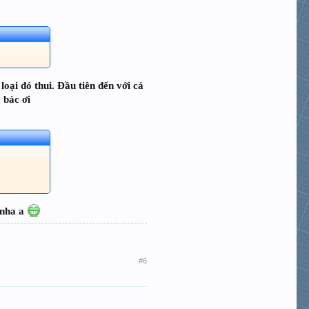
loại đó thui. Đầu tiên đến với cá
 bác ơi
 nha a
#6