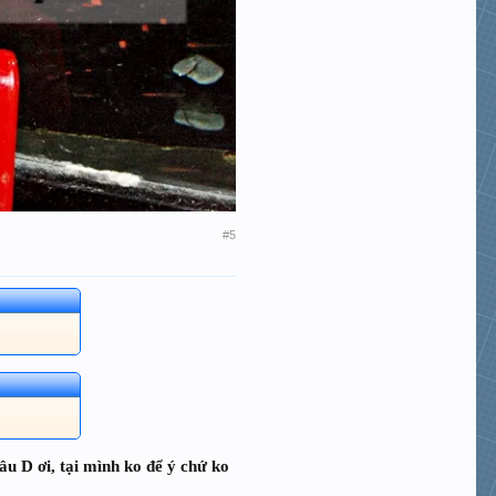
#5
âu D ơi, tại mình ko để ý chứ ko