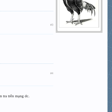
#3
#4
m tra trên mạng dc.