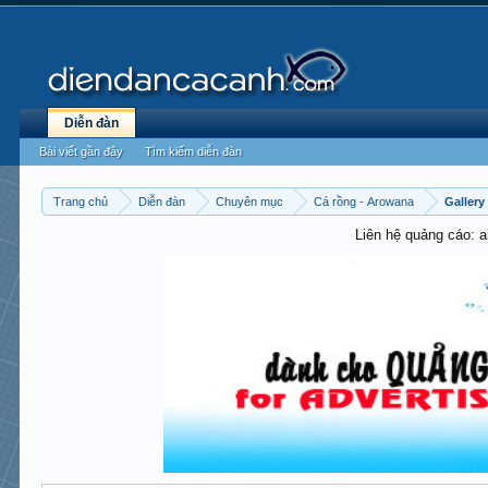
Diễn đàn
Bài viết gần đây
Tìm kiếm diễn đàn
Trang chủ
Diễn đàn
Chuyên mục
Cá rồng - Arowana
Gallery
Liên hệ quảng cáo: 