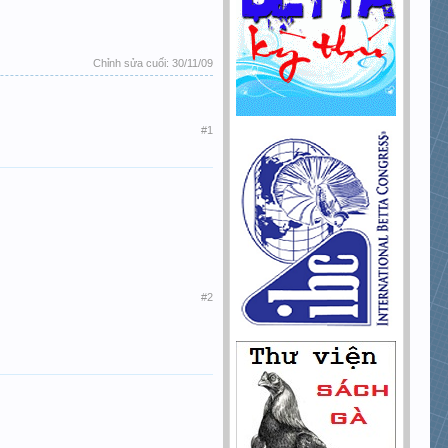
Chỉnh sửa cuối:
30/11/09
#1
#2