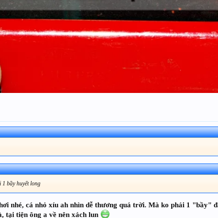
i 1 bầy huyết long
hơi nhé, cá nhỏ xíu ah nhìn dễ thương quá trời. Mà ko phải 1 "bầy" đ
, tại tiện ông a về nên xách lun