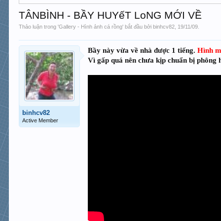
TÂNBÌNH - BẦY HUYếT LoNG MỚI VỀ
Thảo luận trong '
Gallery - Hình ảnh cá rồng
' bắt đầu bởi
binhcv82
,
19/11/09
.
Bầy này vừa về nhà được 1 tiếng.
Hình m
Vì gấp quá nên chưa kịp chuẩn bị phông h
binhcv82
Active Member