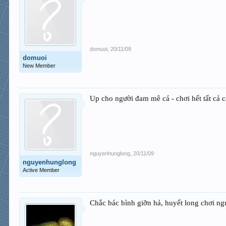
domuoi
,
20/11/09
domuoi
New Member
Up cho người đam mê cá - chơi hết tất cả c
nguyenhunglong
,
20/11/09
nguyenhunglong
Active Member
Chắc bác bình giỡn hả, huyết long chơi ngu