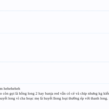
 em heheheheh
o còn gọi là hông long 2 hay banja red vẫn có cẻ và chip nhưng kg kiể
uyết long vì cha hoạc mẹ là huyết llong loại thường ép với thanh long.