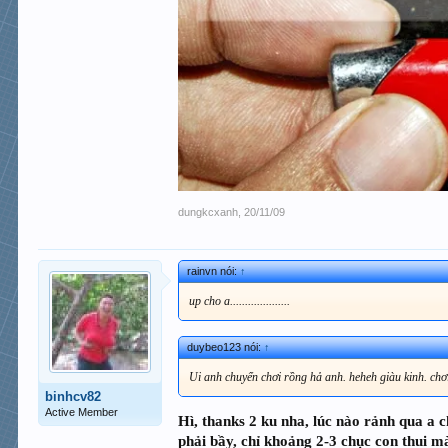
dungkcxanh
,
20/11/09
rainvn nói:
↑
up cho a....................
duybeo123 nói:
↑
Ui anh chuyển chơi rồng hả anh. heheh giàu kinh. chơ
binhcv82
Active Member
Hì, thanks 2 ku nha, lúc nào rảnh qua a c
phải bầy, chỉ khoảng 2-3 chục con thui mà