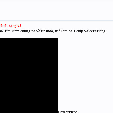
ới ở trang #2
ồ. Em rước chúng nó về từ Indo, mỗi em có 1 chip và cert riêng.
[/CENTER]