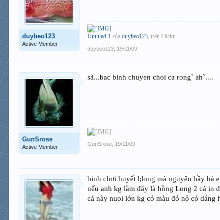
duybeo123
Untitled-1
của
duybeo123
, trên Flickr
Active Member
duybeo123
,
19/11/09
sã...bac binh chuyen choi ca rong` ah`....
GunSrose
GunSrose
,
19/11/09
Active Member
binh chơi huyết l;long mà nguyên bầy hả
nếu anh kg lầm đây là hồng Long 2 cá in d
cá này nuoi lớn kg có màu đỏ nó có dáng h