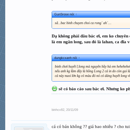
GunSrose nói:
↑
sã...bac binh chuyen choi ca rong` ah`....
Dạ không phải đâu bác ơi, em ko chuyên cá
là em ngân long, sau đó là lahan, ca đĩa v
dungkcxanh nói:
↑
binh chơi huyết l;long mà nguyên bầy hả em hehehehe
nếu anh kg lầm đây là hồng Long 2 cá in do còn gọi l
cá này nuoi lớn kg có màu đỏ nó có dáng huyết long vì
sẽ có báo cáo sau bác ơi. Nhưng ko p
binhcv82
,
20/11/09
cá có bán không ?? giá bao nhiêu ? cho tui