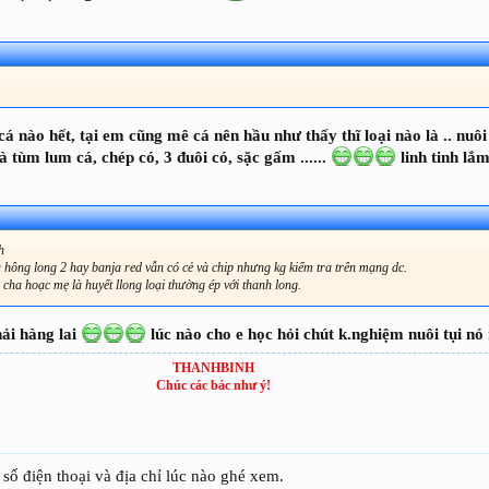
 nào hết, tại em cũng mê cá nên hầu như thấy thĩ loại nào là .. nuôi 
à tùm lum cá, chép có, 3 đuôi có, sặc gấm ......
linh tinh lắm
h
à hông long 2 hay banja red vẫn có cẻ và chip nhưng kg kiểm tra trên mạng dc.
 cha hoạc mẹ là huyết llong loại thường ép với thanh long.
hải hàng lai
lúc nào cho e học hỏi chút k.nghiệm nuôi tụi nó
THANHBINH
Chúc các bác như ý!
 số điện thoại và địa chỉ lúc nào ghé xem.