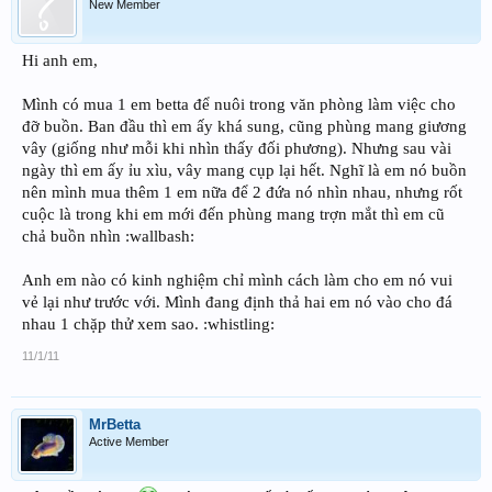
New Member
Hi anh em,
Mình có mua 1 em betta để nuôi trong văn phòng làm việc cho
đỡ buồn. Ban đầu thì em ấy khá sung, cũng phùng mang giương
vây (giống như mỗi khi nhìn thấy đối phương). Nhưng sau vài
ngày thì em ấy ỉu xìu, vây mang cụp lại hết. Nghĩ là em nó buồn
nên mình mua thêm 1 em nữa để 2 đứa nó nhìn nhau, nhưng rốt
cuộc là trong khi em mới đến phùng mang trợn mắt thì em cũ
chả buồn nhìn :wallbash:
Anh em nào có kinh nghiệm chỉ mình cách làm cho em nó vui
vẻ lại như trước với. Mình đang định thả hai em nó vào cho đá
nhau 1 chặp thử xem sao. :whistling:
11/1/11
MrBetta
Active Member