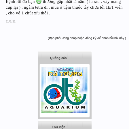
Bệnh rồi đó bạn
thường gặp nhất là nấm ( iu xìu , vây mang
cụp lại ) , ngâm tetra đi , mua ở tiệm thuốc tây chưa tới 1k/1 viên
, cho vô 1 chút xíu thôi .
11/1/11
(Bạn phải đăng nhập hoặc đăng ký để phản hồi bài này.)
Quảng cáo
Thư viện