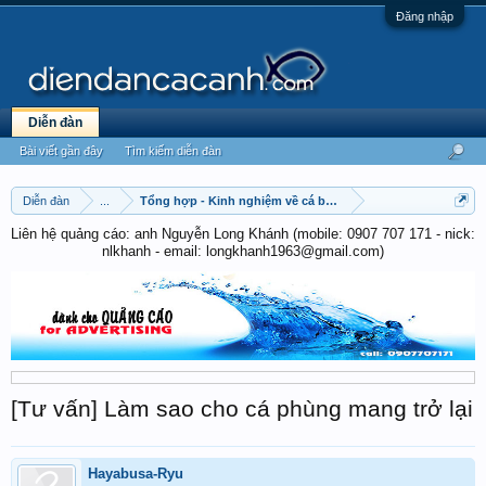
Đăng nhập
Diễn đàn
Bài viết gần đây
Tìm kiếm diễn đàn
Diễn đàn
...
Tổng hợp - Kinh nghiệm về cá betta
Liên hệ quảng cáo: anh Nguyễn Long Khánh (mobile: 0907 707 171 - nick:
nlkhanh - email: longkhanh1963@gmail.com)
[Tư vấn] Làm sao cho cá phùng mang trở lại
Hayabusa-Ryu