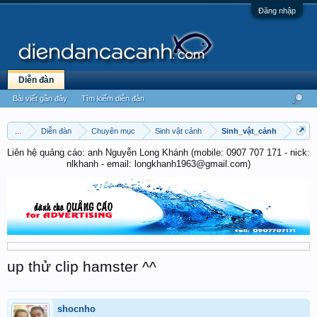
Đăng nhập
Diễn đàn
Bài viết gần đây
Tìm kiếm diễn đàn
...
Diễn đàn
Chuyên mục
Sinh vật cảnh
Sinh_vật_cảnh
Liên hệ quảng cáo: anh Nguyễn Long Khánh (mobile: 0907 707 171 - nick:
nlkhanh - email: longkhanh1963@gmail.com)
up thử clip hamster ^^
shocnho