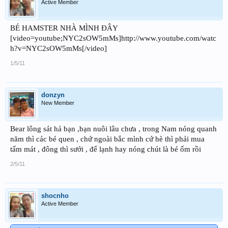
Active Member
BÉ HAMSTER NHÀ MÌNH ĐÂY
[video=youtube;NYC2sOW5mMs]http://www.youtube.com/watc
h?v=NYC2sOW5mMs[/video]
1/5/11
donzyn
New Member
Bear lông sát hả bạn ,bạn nuôi lâu chưa , trong Nam nóng quanh
năm thì các bé quen , chứ ngoài bắc mình cứ hè thì phải mua
tấm mát , đông thì sưới , để lạnh hay nóng chút là bé ốm rồi
2/5/11
shocnho
Active Member