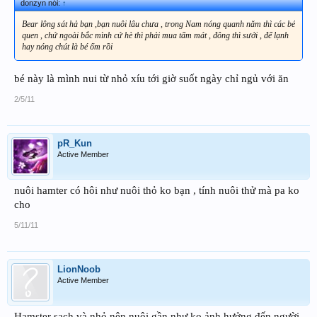
donzyn nói:
↑
Bear lông sát hả bạn ,bạn nuôi lâu chưa , trong Nam nóng quanh năm thì các bé
quen , chứ ngoài bắc mình cứ hè thì phải mua tấm mát , đông thì sưới , để lạnh
hay nóng chút là bé ốm rồi
bé này là mình nui từ nhỏ xíu tới giờ suốt ngày chỉ ngủ với ăn
2/5/11
pR_Kun
Active Member
nuôi hamter có hôi như nuôi thỏ ko bạn , tính nuôi thử mà pa ko
cho
5/11/11
LionNoob
Active Member
Hamster sạch và nhỏ nên nuôi gần như ko ảnh hưởng đến người