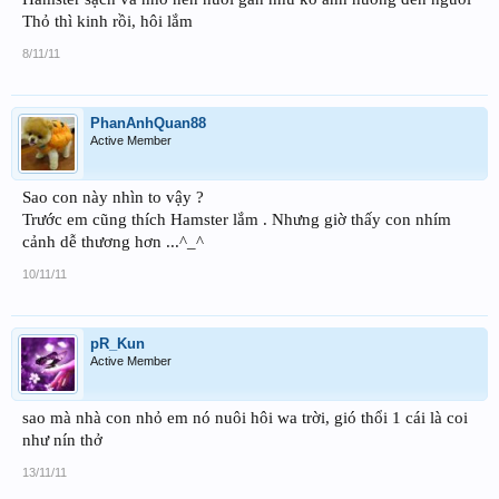
Thỏ thì kinh rồi, hôi lắm
8/11/11
PhanAnhQuan88
Active Member
Sao con này nhìn to vậy ?
Trước em cũng thích Hamster lắm . Nhưng giờ thấy con nhím
cảnh dễ thương hơn ...^_^
10/11/11
pR_Kun
Active Member
sao mà nhà con nhỏ em nó nuôi hôi wa trời, gió thổi 1 cái là coi
như nín thở
13/11/11