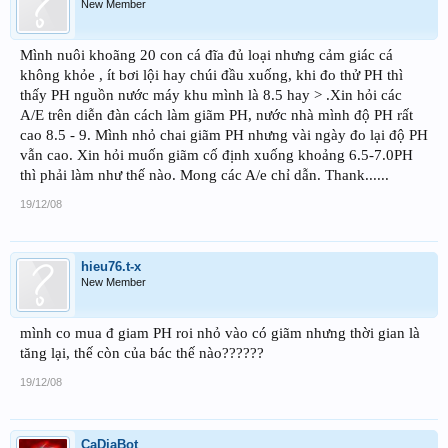
New Member
Mình nuôi khoãng 20 con cá đĩa đủ loại nhưng cảm giác cá
không khỏe , ít bơi lội hay chúi đầu xuống, khi đo thử PH thì
thấy PH nguồn nước máy khu mình là 8.5 hay > .Xin hỏi các
A/E trên diễn đàn cách làm giãm PH, nước nhà mình độ PH rất
cao 8.5 - 9. Mình nhỏ chai giãm PH nhưng vài ngày đo lại độ PH
vẫn cao. Xin hỏi muốn giãm cố định xuống khoảng 6.5-7.0PH
thì phải làm như thế nào. Mong các A/e chỉ dẫn. Thank......
19/12/08
hieu76.t-x
New Member
mình co mua đ giam PH roi nhỏ vào có giãm nhưng thời gian là
tăng lại, thế còn của bác thế nào??????
19/12/08
CaDiaBot