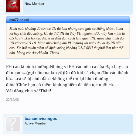
New Member
hieu76.t-x nói:
↑
Mình nuôi khoãng 20 con cá đĩa đủ loại nhưng cảm giác cá không khỏe , ít bơi
lội hay chúi đầu xuống, khi đo thử PH thì thấy PH nguồn nước máy khu mình là
8.5 hay > .Xin hỏi các A/E trên diễn đàn cách làm giãm PH, nước nhà mình độ
PH rất cao 8.5 - 9. Mình nhỏ chai giãm PH nhưng vài ngày đo lại độ PH vẫn
cao. Xin hỏi muốn giãm cố định xuống khoảng 6.5-7.0PH thì phải làm như thế
nào. Mong các A/e chỉ dẫn. Thank......
PH cao là bình thường.Nhưng vì PH cao nên cá của Bạn hay lao
đi nhanh...(gọi nôm na là xẹt!)Do đó khi cá chạm đầu vào thành
hồ.....cá sẽ bị chúi đầu->không thể trở lại bình thường
được!Chúc bạn có thêm kinh nghiệm để tiếp tục nuôi cá.....
Vài dòng chia xẻ!Thân!
22/12/08
tuananhvienngoc
Active Member