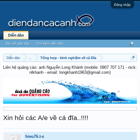
Đăng nhập
Diễn đàn
Bài viết gần đây
Tìm kiếm diễn đàn
Diễn đàn
...
Tổng hợp - kinh nghiệm về cá Dĩa
Liên hệ quảng cáo: anh Nguyễn Long Khánh (mobile: 0907 707 171 - nick:
nlkhanh - email: longkhanh1963@gmail.com)
Xin hỏi các A/e về cá đĩa..!!!!
hieu76.t-x