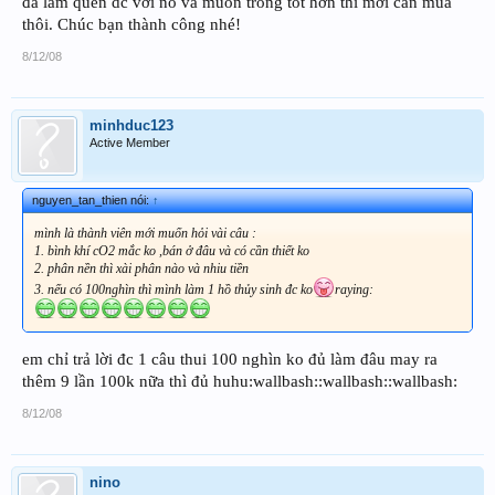
đã làm quen dc với nó và muốn trồng tốt hơn thì mới cần mua
thôi. Chúc bạn thành công nhé!
8/12/08
minhduc123
Active Member
nguyen_tan_thien nói:
↑
mình là thành viên mới muốn hỏi vài câu :
1. bình khí cO2 mắc ko ,bán ở đâu và có cần thiết ko
2. phân nền thì xài phân nào và nhiu tiền
3. nếu có 100nghìn thì mình làm 1 hồ thủy sinh đc ko
raying:
em chỉ trả lời đc 1 câu thui 100 nghìn ko đủ làm đâu may ra
thêm 9 lần 100k nữa thì đủ huhu:wallbash::wallbash::wallbash:
8/12/08
nino