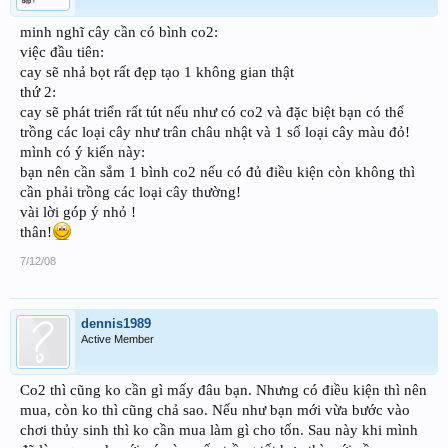
minh nghĩ cây cần có bình co2:
việc đầu tiên:
cay sẽ nhả bọt rất đẹp tạo 1 không gian thật
thứ 2:
cay sẽ phát triển rất tút nếu như có co2 và đặc biệt bạn có thể
trồng các loại cây như trân châu nhật và 1 số loại cây màu đỏ!
mình có ý kiến này:
bạn nên cần sắm 1 bình co2 nếu có đủ điều kiện còn không thì
cần phải trồng các loại cây thường!
vài lời góp ý nhỏ !
thân!
7/12/08
dennis1989
Active Member
Co2 thì cũng ko cần gì mấy đâu bạn. Nhưng có điều kiện thì nên
mua, còn ko thì cũng chả sao. Nếu như bạn mới vừa bước vào
chơi thủy sinh thì ko cần mua làm gì cho tốn. Sau này khi mình