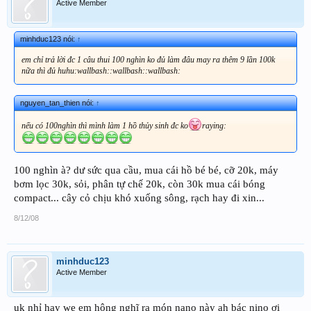
Active Member
minhduc123 nói:
↑
em chỉ trả lời đc 1 câu thui 100 nghìn ko đủ làm đâu may ra thêm 9 lần 100k
nữa thì đủ huhu:wallbash::wallbash::wallbash:
nguyen_tan_thien nói:
↑
nếu có 100nghìn thì mình làm 1 hồ thủy sinh đc ko
raying:
100 nghìn à? dư sức qua cầu, mua cái hồ bé bé, cỡ 20k, máy
bơm lọc 30k, sỏi, phân tự chế 20k, còn 30k mua cái bóng
compact... cây cỏ chịu khó xuống sông, rạch hay đi xin...
8/12/08
minhduc123
Active Member
uk nhỉ hay we em hông nghĩ ra món nano này ah bác nino ơi