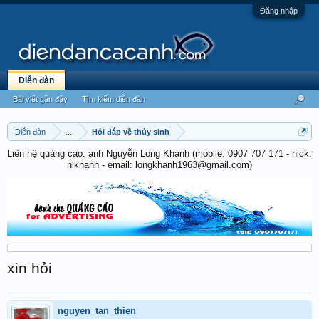
Đăng nhập
Diễn đàn
Bài viết gần đây
Tìm kiếm diễn đàn
Diễn đàn
...
Hỏi đáp về thủy sinh
Liên hệ quảng cáo: anh Nguyễn Long Khánh (mobile: 0907 707 171 - nick:
nlkhanh - email: longkhanh1963@gmail.com)
xin hỏi
nguyen_tan_thien