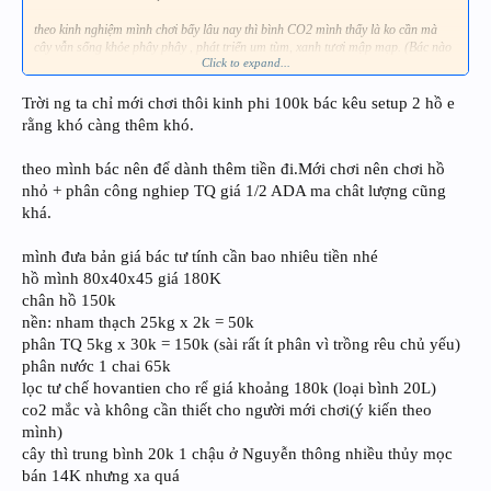
theo kinh nghiệm mình chơi bấy lâu nay thì bình CO2 mình thấy là ko cần mà
cây vẫn sống khỏe phây phây , phát triển um tùm, xanh tươi mập mạp. (Bác nào
Click to expand...
ko tin có thể ghé nhà mình quan sát hén)
Trời ng ta chỉ mới chơi thôi kinh phi 100k bác kêu setup 2 hồ e
phân nền thì xài phân nào và nhiu tiền
rằng khó càng thêm khó.
theo mình : nếu bạn có điều kiện thì nên dùng phân công nghiệp như ADA hay
theo mình bác nên để dành thêm tiền đi.Mới chơi nên chơi hồ
Denerler . Những thứ này khi xài rồi sẽ ít khi phải lo lắng đến chuyện rêu hại tấn
công hơn những loại nền khác . Thời gian mới chơi tốt nhất bạn nên làm 2 hồ ,
nhỏ + phân công nghiep TQ giá 1/2 ADA ma chât lượng cũng
một cái nền trộn , 1 cái nền công nghiệp , sau vài tháng bạn sẽ có kinh nghiệm
khá.
ngay thôi .
Ngoài ra nền trộn thích hợp với kiểu bể lớn hơn, bể càng nhỏ càng ko nên dùng
mình đưa bản giá bác tư tính cần bao nhiêu tiền nhé
nền trộn.
hồ mình 80x40x45 giá 180K
busy rồi, chỉ nói được tới đây thôi . đấy chỉ là theo ý kiến của riêng mình thôi .
chân hồ 150k
nền: nham thạch 25kg x 2k = 50k
phân TQ 5kg x 30k = 150k (sài rất ít phân vì trồng rêu chủ yếu)
phân nước 1 chai 65k
lọc tư chế hovantien cho rể giá khoảng 180k (loại bình 20L)
co2 mắc và không cần thiết cho người mới chơi(ý kiến theo
mình)
cây thì trung bình 20k 1 chậu ở Nguyễn thông nhiều thủy mọc
bán 14K nhưng xa quá