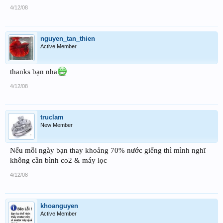
4/12/08
nguyen_tan_thien
Active Member
thanks bạn nha
4/12/08
truclam
New Member
Nếu mỗi ngày bạn thay khoảng 70% nước giếng thì mình nghĩ
không cần bình co2 & máy lọc
4/12/08
khoanguyen
Active Member