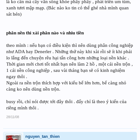
là ko cần mà cây vẫn sống khỏe phây phây , phát triển um tùm,
xanh tươi mập mạp. (Bác nào ko tin có thể ghé nhà mình quan
sát hén)
phân nền thì xài phân nào và nhiu tiền
theo mình : nếu bạn có điều kiện thì nên dùng phân công nghiệp
như ADA hay Denerler . Những thứ này khi xài rồi sẽ ít khi phải
lo lắng đến chuyện rêu hại tấn công hơn những loại nền khác .
Thời gian mới chơi tốt nhất bạn nên làm 2 hồ , một cái nền trộn ,
1 cái nền công nghiệp , sau vài tháng bạn sẽ có kinh nghiệm
ngay thôi .
Ngoài ra nền trộn thích hợp với kiểu bể lớn hơn, bể càng nhỏ
càng ko nên dùng nền trộn.
busy rồi, chỉ nói được tới đây thôi . đấy chỉ là theo ý kiến của
riêng mình thôi .
28/11/08
nguyen_tan_thien