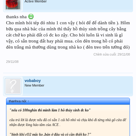
Active Member
thanks nha
Cho mình hỏi tép đỏ nhiu 1 con vậy ( hỏi để để dành tiền ). Hôm
bữa qua nhà bác của mình thì thấy hồ thủy sinh trồng cây bằng
cát chứ ko phải đất có đc ko zậy. Cho hỏi luôn là vi sinh là gì
vậy, có sẵn trong đất hay phải mua. còn đèn trong hồ có phải
đèn trắng mà thường dùng trong nhà ko ( đèn treo trên tường đó)
Chỉnh sửa cuối:
29/11/08
29/11/08
vobaboy
New Member
thanhxa nói:
↑
"nếu có 100nghìn thì mình làm 1 hồ thủy sinh đc ko"
câu trả lời là được nếu đã có sẵn 1 cái hồ nhỏ và chịu khó đi từng nhà gõ cửa để
nhận được lòng hảo tâm của ACE .
"bình khí cO2 mắc ko ,bán ở đâu và có cần thiết ko ?"