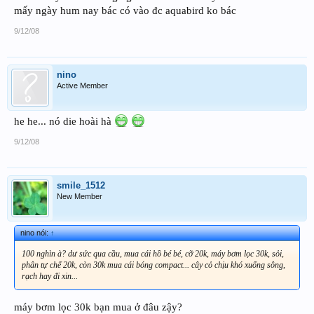
mấy ngày hum nay bác có vào đc aquabird ko bác
9/12/08
nino
Active Member
he he... nó die hoài hà
9/12/08
smile_1512
New Member
nino nói:
↑
100 nghìn à? dư sức qua cầu, mua cái hồ bé bé, cỡ 20k, máy bơm lọc 30k, sỏi,
phân tự chế 20k, còn 30k mua cái bóng compact... cây cỏ chịu khó xuống sông,
rạch hay đi xin...
máy bơm lọc 30k bạn mua ở đâu zậy?