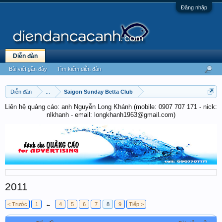
Đăng nhập
Diễn đàn
Bài viết gần đây
Tìm kiếm diễn đàn
Diễn đàn
...
Saigon Sunday Betta Club
Liên hệ quảng cáo: anh Nguyễn Long Khánh (mobile: 0907 707 171 - nick:
nlkhanh - email: longkhanh1963@gmail.com)
2011
< Trước
1
←
4
5
6
7
8
9
Tiếp >