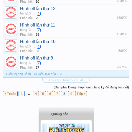
25/8/09
Phản hồi:
10
Hình off lần thứ 12
bang13
...
2
18/8/09
Phản hồi:
25
Hình off lần thứ 11
bang13
...
2
15/8/09
Phản hồi:
39
Hình off lần thứ 10
bang13
...
2
5/8/09
Phản hồi:
33
Hình off lần thứ 9
bang13
...
2
29/7/09
Phản hồi:
27
Hiển thị chủ đề từ 141 đến 160 của 168
Tùy chọn hiển thị chủ đề
(Bạn phải Đăng nhập hoặc Đăng ký để đăng bài viết)
< Trước
1
←
4
5
6
7
8
9
Tiếp >
Quảng cáo