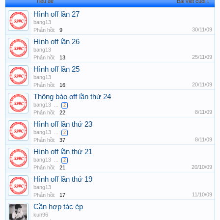
Tiêu đề
Bài viết cuối ↓
Hình off lần 27
bang13
30/11/09
Phản hồi:
9
Hình off lần 26
bang13
25/11/09
Phản hồi:
13
Hình off lần 25
bang13
20/11/09
Phản hồi:
16
Thông báo off lần thứ 24
bang13
...
2
8/11/09
Phản hồi:
22
Hình off lần thứ 23
bang13
...
2
8/11/09
Phản hồi:
37
Hình off lần thứ 21
bang13
...
2
20/10/09
Phản hồi:
21
Hình off lần thứ 19
bang13
11/10/09
Phản hồi:
17
Cần hợp tác ép
kun96