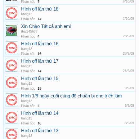
6/10/09
Phản hồi:
7
Hình off lần thứ 18
bang13
1/10/09
Phản hồi:
14
Xin Chào Tất cả anh em!
thai345677
28/9/09
Phản hồi:
4
Hình off lần thứ 16
bang13
28/9/09
Phản hồi:
16
Hình off lần thứ 17
bang13
28/9/09
Phản hồi:
14
Hình off lần thứ 15
bang13
9/9/09
Phản hồi:
15
Hình 1/9 ngày cuối cùng để chuẩn bị cho triển lãm
bang13
5/9/09
Phản hồi:
4
Hình off lần thứ 14
bang13
3/9/09
Phản hồi:
10
Hình off lần thứ 13
bang13