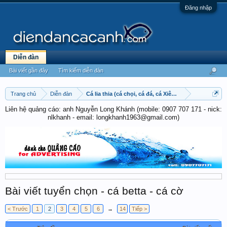
Đăng nhập
Diễn đàn
Bài viết gần đây
Tìm kiếm diễn đàn
Trang chủ
Diễn đàn
Cá lia thia (cá chọi, cá đá, cá Xiêm) - Betta
Liên hệ quảng cáo: anh Nguyễn Long Khánh (mobile: 0907 707 171 - nick:
nlkhanh - email: longkhanh1963@gmail.com)
Bài viết tuyển chọn - cá betta - cá cờ
< Trước
1
2
3
4
5
6
→
14
Tiếp >