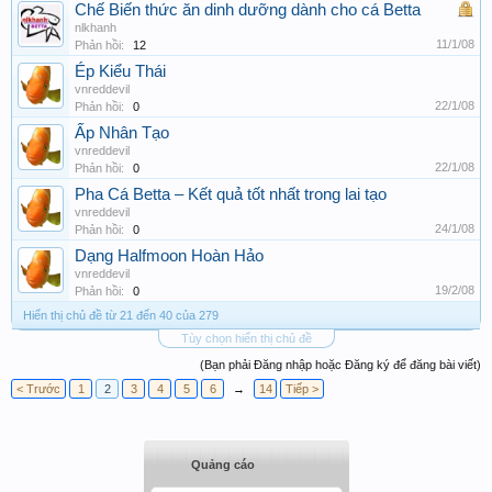
Chế Biến thức ăn dinh dưỡng dành cho cá Betta
nlkhanh
11/1/08
Phản hồi:
12
Ép Kiểu Thái
vnreddevil
22/1/08
Phản hồi:
0
Ấp Nhân Tạo
vnreddevil
22/1/08
Phản hồi:
0
Pha Cá Betta – Kết quả tốt nhất trong lai tạo
vnreddevil
24/1/08
Phản hồi:
0
Dạng Halfmoon Hoàn Hảo
vnreddevil
19/2/08
Phản hồi:
0
Hiển thị chủ đề từ 21 đến 40 của 279
Tùy chọn hiển thị chủ đề
(Bạn phải Đăng nhập hoặc Đăng ký để đăng bài viết)
< Trước
1
2
3
4
5
6
→
14
Tiếp >
Quảng cáo