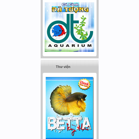
Thư viện