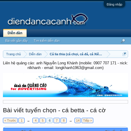
Đăng nhập
Diễn đàn
Bài viết gần đây
Tìm kiếm diễn đàn
Trang chủ
Diễn đàn
Cá lia thia (cá chọi, cá đá, cá Xiêm) - Betta
Liên hệ quảng cáo: anh Nguyễn Long Khánh (mobile: 0907 707 171 - nick:
nlkhanh - email: longkhanh1963@gmail.com)
Bài viết tuyển chọn - cá betta - cá cờ
< Trước
1
←
4
5
6
7
8
→
14
Tiếp >