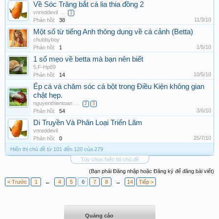
Về Sóc Trăng bắt cá lia thia đồng 2
vnreddevil
...
2
11/3/10
Phản hồi:
38
Một số từ tiếng Anh thông dụng về cá cảnh (Betta)
chubbyboy
1/5/10
Phản hồi:
1
1 số mẹo về betta mà bạn nên biết
5.F-Hp89
10/5/10
Phản hồi:
14
Ép cá và chăm sóc cá bột trong Điều Kiện không gian
chật hẹp.
nguyenthientoan
...
2
3
3/6/10
Phản hồi:
54
Di Truyền Và Phân Loại Triển Lãm
vnreddevil
25/7/10
Phản hồi:
0
Hiển thị chủ đề từ 101 đến 120 của 279
Tùy chọn hiển thị chủ đề
(Bạn phải Đăng nhập hoặc Đăng ký để đăng bài viết)
< Trước
1
←
4
5
6
7
8
→
14
Tiếp >
Quảng cáo