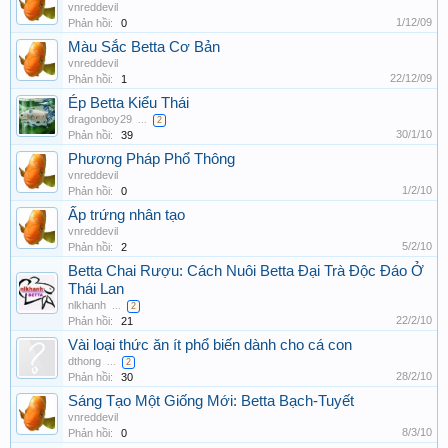
vnreddevil
1/12/09
Phản hồi:
0
Màu Sắc Betta Cơ Bản
vnreddevil
22/12/09
Phản hồi:
1
Ép Betta Kiểu Thái
dragonboy29
...
2
30/1/10
Phản hồi:
39
Phương Pháp Phổ Thông
vnreddevil
1/2/10
Phản hồi:
0
Ấp trứng nhân tạo
vnreddevil
5/2/10
Phản hồi:
2
Betta Chai Rượu: Cách Nuôi Betta Đại Trà Độc Đáo Ở
Thái Lan
nlkhanh
...
2
22/2/10
Phản hồi:
21
Vài loại thức ăn ít phổ biến dành cho cá con
dthong
...
2
28/2/10
Phản hồi:
30
Sáng Tạo Một Giống Mới: Betta Bạch-Tuyết
vnreddevil
8/3/10
Phản hồi:
0