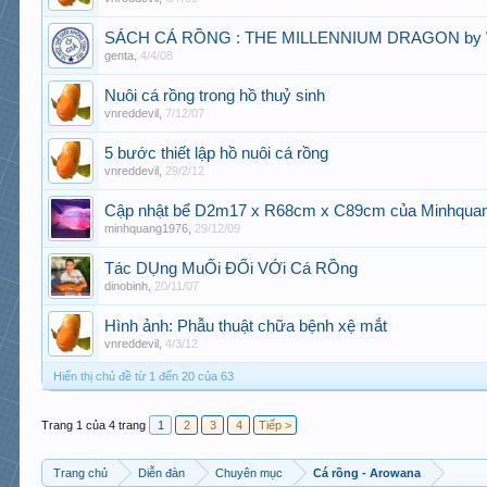
SÁCH CÁ RỒNG : THE MILLENNIUM DRAGON by Willi
genta
,
4/4/08
Nuôi cá rồng trong hồ thuỷ sinh
vnreddevil
,
7/12/07
5 bước thiết lập hồ nuôi cá rồng
vnreddevil
,
29/2/12
Cập nhật bể D2m17 x R68cm x C89cm của Minhqua
minhquang1976
,
29/12/09
Tác DỤng MuỐi ĐỐi VỚi Cá RỒng
dinobinh
,
20/11/07
Hình ảnh: Phẫu thuật chữa bệnh xệ mắt
vnreddevil
,
4/3/12
Hiển thị chủ đề từ 1 đến 20 của 63
Trang 1 của 4 trang
1
2
3
4
Tiếp >
Trang chủ
Diễn đàn
Chuyên mục
Cá rồng - Arowana