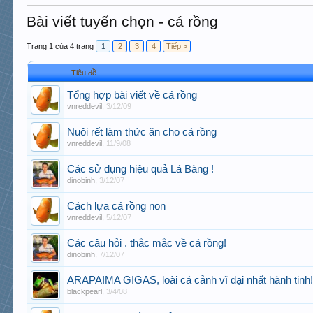
Bài viết tuyển chọn - cá rồng
Trang 1 của 4 trang
1
2
3
4
Tiếp >
Tiêu đề
Tổng hợp bài viết về cá rồng
vnreddevil
,
3/12/09
Nuôi rết làm thức ăn cho cá rồng
vnreddevil
,
11/9/08
Các sử dụng hiệu quả Lá Bàng !
dinobinh
,
3/12/07
Cách lựa cá rồng non
vnreddevil
,
5/12/07
Các câu hỏi . thắc mắc về cá rồng!
dinobinh
,
7/12/07
ARAPAIMA GIGAS, loài cá cảnh vĩ đại nhất hành tinh
blackpearl
,
3/4/08