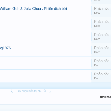
Phản hồi:
am Goh & Julia Chua . Phiên dich bởi
Đọc:
Phản hồi:
Đọc:
Phản hồi:
Đọc:
Phản hồi:
ng1976
Đọc:
Phản hồi:
Đọc:
Phản hồi:
Đọc:
Tùy chọn hiển thị chủ đề
(Bạn phả