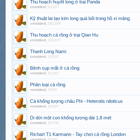
Thu hoạch huyết long ở trại Panda
vnreddevil
,
9/12/07
Kỹ thuật lai tạo kim long quá bối trong hồ xi măng
vnreddevil
,
29/12/08
Thu hoạch cá rồng ở trại Qian Hu
vnreddevil
,
19/12/07
Thanh Long Nami
vnreddevil
,
10/2/07
Bệnh sụp mắt ở cá rồng
vnreddevil
,
3/12/07
Phân loại cá rồng
vnreddevil
,
2/3/07
Cá khổng tượng châu Phi - Heterotis niloticus
vnreddevil
,
26/1/07
Di dời một con khổng tượng dài 1.8 mét
vnreddevil
,
16/7/09
Richart T1 Karmann - Tay chơi cá rồng London
vnreddevil
,
6/7/09