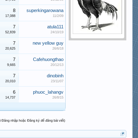
8
superkingarowana
17,088
11/2/09
7
atula111
52,839
24/10/19
7
new yellow guy
20,625
26/6/18
7
Cafehuongthao
9,665
20/12/13
7
dinobinh
20,010
23/11/07
6
phuoc_lahangv
14,737
26/8/15
i Đăng nhập hoặc Đăng ký để đăng bài viết)