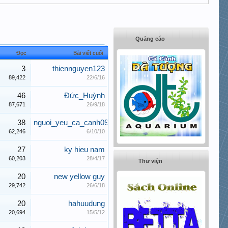
Quảng cáo
Đọc
Bài viết cuối
3
thiennguyen123
89,422
22/6/16
46
Đức_Huỳnh
87,671
26/9/18
38
nguoi_yeu_ca_canh09
62,246
6/10/10
27
ky hieu nam
60,203
28/4/17
Thư viện
20
new yellow guy
29,742
26/6/18
20
hahuudung
20,694
15/5/12