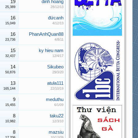
19
dinh hoang
25,389
28/12/13
16
đứcanh
15,049
4/12/13
16
PhanAnhQuan88
23,736
4/8/11
15
ky hieu nam
32,437
12/4/17
14
Sikubeo
50,876
29/3/20
13
atula111
165,144
22/10/19
9
meduthu
15,455
6/1/09
8
taku22
10,982
12/3/10
8
mazsiu
17,706
10/12/09