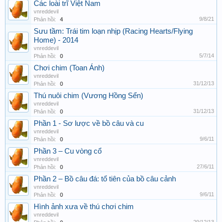
Các loài trĩ Việt Nam
vnreddevil
9/8/21
Phản hồi:
4
Sưu tầm: Trái tim loạn nhịp (Racing Hearts/Flying
Home) - 2014
vnreddevil
5/7/14
Phản hồi:
0
Chơi chim (Toan Ánh)
vnreddevil
31/12/13
Phản hồi:
0
Thú nuôi chim (Vương Hồng Sển)
vnreddevil
31/12/13
Phản hồi:
0
Phần 1 - Sơ lược về bồ câu và cu
vnreddevil
9/6/11
Phản hồi:
0
Phần 3 – Cu vòng cổ
vnreddevil
27/6/11
Phản hồi:
0
Phần 2 – Bồ câu đá: tổ tiên của bồ câu cảnh
vnreddevil
9/6/11
Phản hồi:
0
Hình ảnh xưa về thú chơi chim
vnreddevil
29/12/13