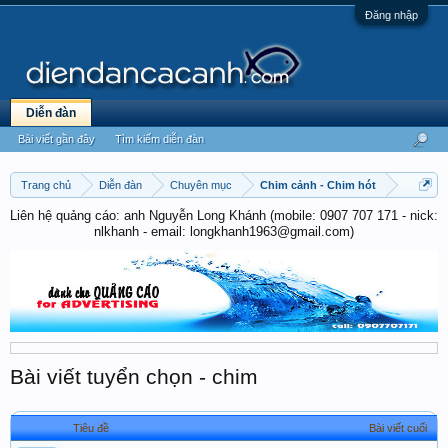
Đăng nhập
Diễn đàn
Bài viết gần đây
Tìm kiếm diễn đàn
Trang chủ
Diễn đàn
Chuyên mục
Chim cảnh - Chim hót
Liên hệ quảng cáo: anh Nguyễn Long Khánh (mobile: 0907 707 171 - nick:
nlkhanh - email: longkhanh1963@gmail.com)
Bài viết tuyển chọn - chim
Tiêu đề
Bài viết cuối