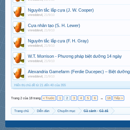
Nguyên tắc lắp cựa (J. W. Cooper)
vnreddevil
,
21/9/10
Cựa nhân tạo (S. H. Lewer)
vnreddevil
,
21/9/10
Nguyên tắc lắp cựa (F. H. Gray)
vnreddevil
,
21/9/10
W.T. Morrison - Phương pháp biệt dưỡng 14 ngày
vnreddevil
,
21/9/10
Alexandria Gamefarm (Ferdie Ducepec) – Biệt dưỡng 
vnreddevil
,
21/9/10
Hiển thị chủ đề từ 21 đến 40 của 355
Trang 2 của 18 trang
< Trước
1
2
3
4
5
6
→
18
Tiếp >
Trang chủ
Diễn đàn
Chuyên mục
Gà cảnh - Gà đá