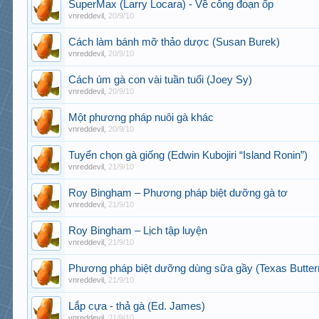
SuperMax (Larry Locara) - Về công đoạn ốp
vnreddevil
,
20/9/10
Cách làm bánh mỡ thảo dược (Susan Burek)
vnreddevil
,
20/9/10
Cách úm gà con vài tuần tuổi (Joey Sy)
vnreddevil
,
20/9/10
Một phương pháp nuôi gà khác
vnreddevil
,
20/9/10
Tuyển chọn gà giống (Edwin Kubojiri “Island Ronin”)
vnreddevil
,
21/9/10
Roy Bingham – Phương pháp biệt dưỡng gà tơ
vnreddevil
,
21/9/10
Roy Bingham – Lịch tập luyện
vnreddevil
,
21/9/10
Phương pháp biệt dưỡng dùng sữa gầy (Texas Butter
vnreddevil
,
21/9/10
Lắp cựa - thả gà (Ed. James)
vnreddevil
,
21/9/10