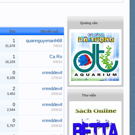
Quảng cáo
Đọc
Bài viết cuối ↑
1
quannguyenanh68
31,678
7/8/10
1
Ca Ro
16,229
5/9/10
0
vnreddevil
8,155
17/9/10
2
vnreddevil
3,453
20/9/10
Thư viện
0
vnreddevil
2,544
20/9/10
0
vnreddevil
5,757
20/9/10