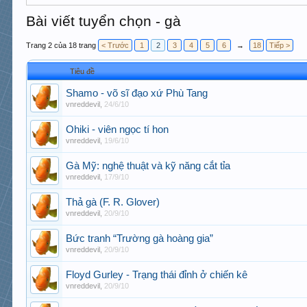
Bài viết tuyển chọn - gà
Trang 2 của 18 trang
< Trước
1
2
3
4
5
6
→
18
Tiếp >
Tiêu đề
Shamo - võ sĩ đạo xứ Phù Tang
vnreddevil
,
24/6/10
Ohiki - viên ngọc tí hon
vnreddevil
,
19/6/10
Gà Mỹ: nghệ thuật và kỹ năng cắt tỉa
vnreddevil
,
17/9/10
Thả gà (F. R. Glover)
vnreddevil
,
20/9/10
Bức tranh “Trường gà hoàng gia”
vnreddevil
,
20/9/10
Floyd Gurley - Trạng thái đỉnh ở chiến kê
vnreddevil
,
20/9/10