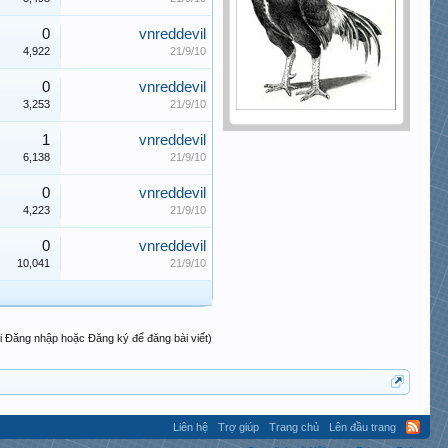
0
vnreddevil
4,922
21/9/10
0
vnreddevil
3,253
21/9/10
1
vnreddevil
6,138
21/9/10
0
vnreddevil
4,223
21/9/10
0
vnreddevil
10,041
21/9/10
i Đăng nhập hoặc Đăng ký để đăng bài viết)
Liên hệ
Trợ giúp
Trang chủ
Lên đầu trang