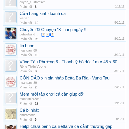
quyen_customsvt
5/11/11
Phản hồi:
6
Cửa hàng kinh doanh cá
vietfish
8/10/11
Phản hồi:
12
Chuyên đề Chuyện "8" hàng ngày !!
petalofwind
...
3
4
5
8/10/11
Phản hồi:
96
tin buon
hoanganh89
3/10/11
Phản hồi:
10
Vũng Tàu Phường 6 - Thanh lý hồ đúc 1m x 45 x 60
Rồng Thiên Vương
3/10/11
Phản hồi:
0
CÔN ĐẢO xin gia nhập Betta Ba Ria - Vung Tau
hoanganh89
24/9/11
Phản hồi:
2
Mem mới tập chơi cá cần giúp đỡ
meoden9x2042
19/8/11
Phản hồi:
12
Cá bị nhát
andromeda
8/8/11
Phản hồi:
3
Help! chữa bệnh cá Betta và cá cảnh thường gặp