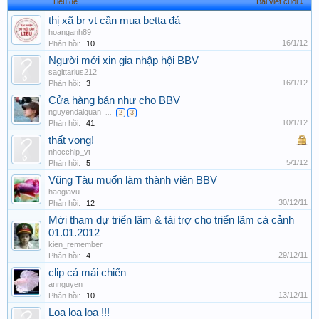
Tiêu đề
Bài viết cuối ↓
thị xã br vt cần mua betta đá
hoanganh89
16/1/12
Phản hồi:
10
Người mới xin gia nhập hội BBV
sagittarius212
16/1/12
Phản hồi:
3
Cửa hàng bán như cho BBV
nguyendaiquan
...
2
3
10/1/12
Phản hồi:
41
thất vọng!
nhocchip_vt
5/1/12
Phản hồi:
5
Vũng Tàu muốn làm thành viên BBV
haogiavu
30/12/11
Phản hồi:
12
Mời tham dự triển lãm & tài trợ cho triển lãm cá cảnh
01.01.2012
kien_remember
29/12/11
Phản hồi:
4
clip cá mái chiến
annguyen
13/12/11
Phản hồi:
10
Loa loa loa !!!