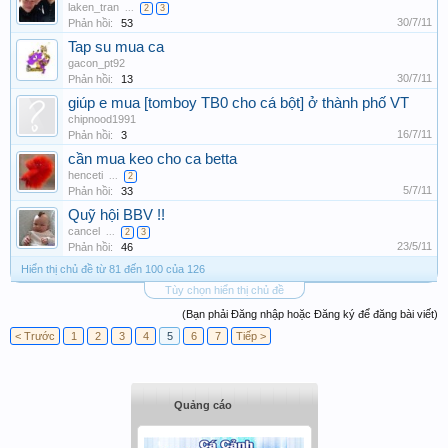
laken_tran
...
2
3
30/7/11
Phản hồi:
53
Tap su mua ca
gacon_pt92
30/7/11
Phản hồi:
13
giúp e mua [tomboy TB0 cho cá bột] ở thành phố VT
chipnood1991
16/7/11
Phản hồi:
3
cần mua keo cho ca betta
henceti
...
2
5/7/11
Phản hồi:
33
Quỹ hội BBV !!
cancel
...
2
3
23/5/11
Phản hồi:
46
Hiển thị chủ đề từ 81 đến 100 của 126
Tùy chọn hiển thị chủ đề
(Bạn phải Đăng nhập hoặc Đăng ký để đăng bài viết)
< Trước
1
2
3
4
5
6
7
Tiếp >
Quảng cáo