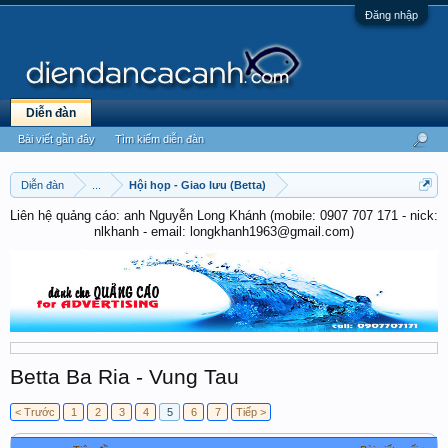
Đăng nhập
Diễn đàn
Bài viết gần đây
Tìm kiếm diễn đàn
Diễn đàn
...
Hội họp - Giao lưu (Betta)
Liên hệ quảng cáo: anh Nguyễn Long Khánh (mobile: 0907 707 171 - nick:
nlkhanh - email: longkhanh1963@gmail.com)
Betta Ba Ria - Vung Tau
< Trước
1
2
3
4
5
6
7
Tiếp >