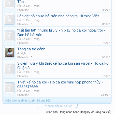
Tân
Hồ Cá Cát Tường
8/9/17
Phản hồi:
0
Lắp đặt hồ chứa hải sản nhà hàng tại Hương Việt
Hồ Cá Cát Tường
8/9/17
Phản hồi:
0
“Tất tần tật” những lưu ý khi xây hồ cá koi ngoài trời -
Dàn hồ hải sản
Hồ Cá Cát Tường
7/9/17
Phản hồi:
0
Tặng cá trê cảnh
dmd_hn
6/9/17
Phản hồi:
0
3 điểm lưu ý khi thiết kế hồ cá koi sân vườn - Hồ cá koi
Quận 8
Hồ Cá Cát Tường
1/9/17
Phản hồi:
0
Thiết kế hồ cá koi - Hồ cá koi mini hợp phong thủy -
0932679599
Hồ Cá Cát Tường
28/8/17
Phản hồi:
0
Hiển thị chủ đề từ 41 đến 60 của 993
Tùy chọn hiển thị chủ đề
(Bạn phải Đăng nhập hoặc Đăng ký để đăng bài viết)