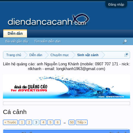
Đăng nhập
Diễn đàn
Bài viết gần đây
Tìm kiếm diễn đàn
Trang chủ
Diễn đàn
Chuyên mục
Sinh vật cảnh
Liên hệ quảng cáo: anh Nguyễn Long Khánh (mobile: 0907 707 171 - nick:
nlkhanh - email: longkhanh1963@gmail.com)
Cá cảnh
< Trước
1
2
3
4
5
6
→
50
Tiếp >