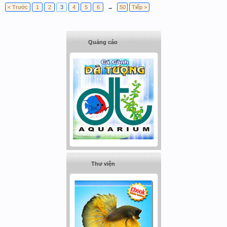
< Trước
1
2
3
4
5
6
→
50
Tiếp >
Quảng cáo
Thư viện