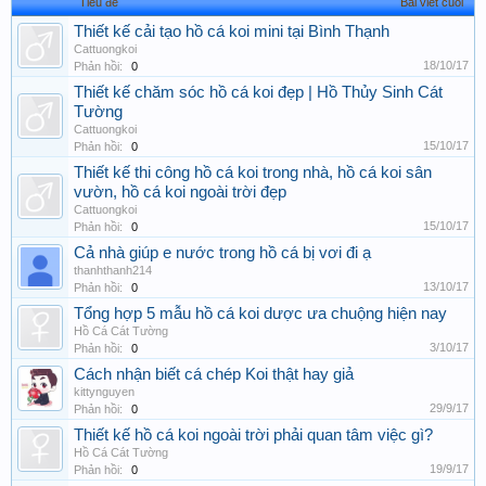
Tiêu đề
Bài viết cuối
Thiết kế cải tạo hồ cá koi mini tại Bình Thạnh
Cattuongkoi
18/10/17
Phản hồi:
0
Thiết kế chăm sóc hồ cá koi đẹp | Hồ Thủy Sinh Cát
Tường
Cattuongkoi
15/10/17
Phản hồi:
0
Thiết kế thi công hồ cá koi trong nhà, hồ cá koi sân
vườn, hồ cá koi ngoài trời đẹp
Cattuongkoi
15/10/17
Phản hồi:
0
Cả nhà giúp e nước trong hồ cá bị vơi đi ạ
thanhthanh214
13/10/17
Phản hồi:
0
Tổng hợp 5 mẫu hồ cá koi dược ưa chuộng hiện nay
Hồ Cá Cát Tường
3/10/17
Phản hồi:
0
Cách nhận biết cá chép Koi thật hay giả
kittynguyen
29/9/17
Phản hồi:
0
Thiết kế hồ cá koi ngoài trời phải quan tâm việc gì?
Hồ Cá Cát Tường
19/9/17
Phản hồi:
0